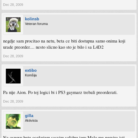
Dec 28, 2009
kolinsb
Veteran foruma
negdje sam procitao na netu, beta ce biti dostupna samo onima koji
urade preorder.... nesto slicno kao sto je bilo i sa L4D2
Dec 28, 2009
extibo
Komšija
Pa nije Aion. Po toj logici bi i PS3 gaymarz trebali preorderati.
Dec 28, 2009
gilla
Aktivista
Na osnovu bete ocekujem sasvim solidnu igru.Malo me nervira isti