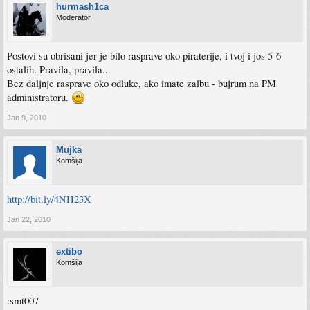
hurmash1ca
Moderator
Postovi su obrisani jer je bilo rasprave oko piraterije, i tvoj i jos 5-6
ostalih. Pravila, pravila...
Bez daljnje rasprave oko odluke, ako imate zalbu - bujrum na PM
administratoru.
Jan 9, 2010
Mujka
Komšija
http://bit.ly/4NH23X
Jan 22, 2010
extibo
Komšija
:smt007