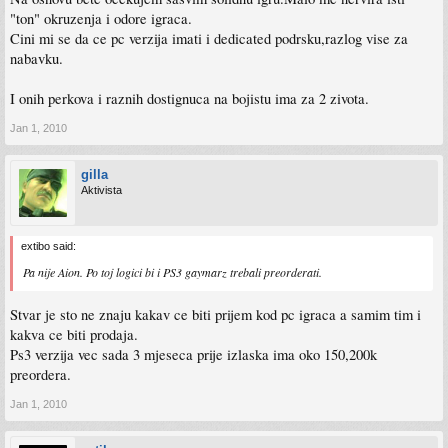
"ton" okruzenja i odore igraca.
Cini mi se da ce pc verzija imati i dedicated podrsku,razlog vise za
nabavku.
I onih perkova i raznih dostignuca na bojistu ima za 2 zivota.
Jan 1, 2010
gilla
Aktivista
extibo said:
Pa nije Aion. Po toj logici bi i PS3 gaymarz trebali preorderati.
Stvar je sto ne znaju kakav ce biti prijem kod pc igraca a samim tim i
kakva ce biti prodaja.
Ps3 verzija vec sada 3 mjeseca prije izlaska ima oko 150,200k
preordera.
Jan 1, 2010