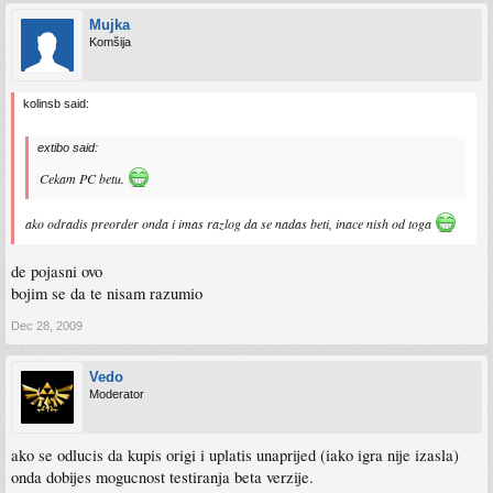
Mujka
Komšija
kolinsb said:
extibo said:
Cekam PC betu.
ako odradis preorder onda i imas razlog da se nadas beti, inace nish od toga
de pojasni ovo
bojim se da te nisam razumio
Dec 28, 2009
Vedo
Moderator
ako se odlucis da kupis origi i uplatis unaprijed (iako igra nije izasla)
onda dobijes mogucnost testiranja beta verzije.