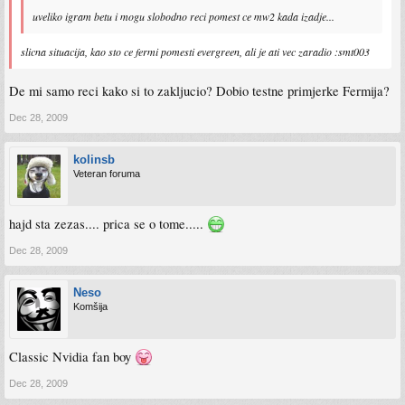
uveliko igram betu i mogu slobodno reci pomest ce mw2 kada izadje...
slicna situacija, kao sto ce fermi pomesti evergreen, ali je ati vec zaradio :smt003
De mi samo reci kako si to zakljucio? Dobio testne primjerke Fermija?
Dec 28, 2009
kolinsb
Veteran foruma
hajd sta zezas.... prica se o tome.....
Dec 28, 2009
Neso
Komšija
Classic Nvidia fan boy
Dec 28, 2009