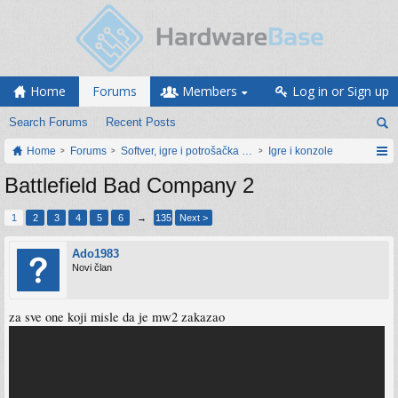
Home
Forums
Members
Log in or Sign up
Search Forums
Recent Posts
Home
Forums
Softver, igre i potrošačka elektronika
Igre i konzole
Battlefield Bad Company 2
1
2
3
4
5
6
→
135
Next >
Ado1983
Novi član
za sve one koji misle da je mw2 zakazao