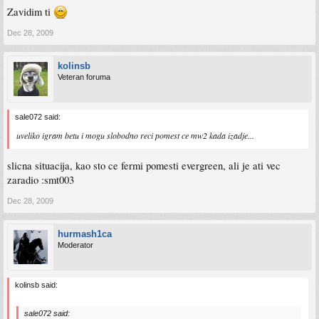
Zavidim ti
Dec 28, 2009
kolinsb
Veteran foruma
sale072 said:
uveliko igram betu i mogu slobodno reci pomest ce mw2 kada izadje...
slicna situacija, kao sto ce fermi pomesti evergreen, ali je ati vec
zaradio :smt003
Dec 28, 2009
hurmash1ca
Moderator
kolinsb said:
sale072 said: