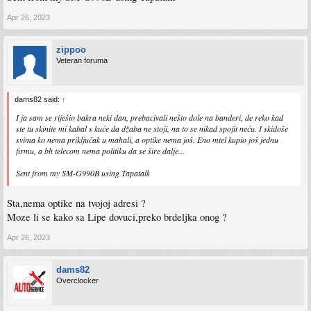
Apr 26, 2023
zippoo
Veteran foruma
dams82 said:
↑
I ja sam se riješio bakra neki dan, prebacivali nešto dole na banderi, de reko kad
ste tu skinite mi kabal s kuće da džaba ne stoji, na to se nikad spojit neću. I skidoše
svima ko nema priključak u mahali, a optike nema još. Eno mtel kupio još jednu
firmu, a bh telecom nema politiku da se šire dalje...
Sent from my SM-G990B using Tapatalk
Sta,nema optike na tvojoj adresi ?
Moze li se kako sa Lipe dovuci,preko brdeljka onog ?
Apr 26, 2023
dams82
Overclocker