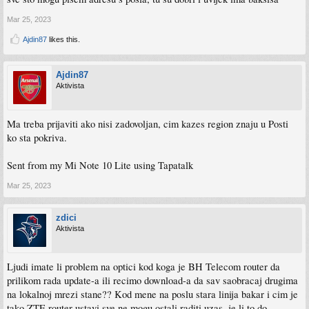
Mar 25, 2023
Ajdin87
likes this.
Ajdin87
Aktivista
Ma treba prijaviti ako nisi zadovoljan, cim kazes region znaju u Posti
ko sta pokriva.
Sent from my Mi Note 10 Lite using Tapatalk
Mar 25, 2023
zdici
Aktivista
Ljudi imate li problem na optici kod koga je BH Telecom router da
prilikom rada update-a ili recimo download-a da sav saobracaj drugima
na lokalnoj mrezi stane?? Kod mene na poslu stara linija bakar i cim je
tako ZTE router ustavi sve ne mogu ostali raditi uzas..je li to do