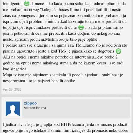
inteligentni
. I mene tako kada pocnu saltati...ja odmah pitam kada
me prebaci na novog "kolegu"...hoces li me i ti presaltati ili ti nesto
znas da pomognes ...jer sam se prije znao zeznuti,oni me prebace a ja
ispricam cijeli problem 3 minute,kad kaze,nije to za mene,prebaciti cu
te,pa ja opet ispricam,kaze prebaciti cu te
...sada ja pitam samo
jesi li potkovan ili ces me prebaciti,i kada dodjem do nekog ko zna
nesto,ispricam problem.Mislim ovo je bilo prije optike .
I prosao sam sve situacije i sa njima i sa TM...samo sto je kod ovih sto
pise na ugovoru,to i jeste a kod TM- je pijaca,kako se dogovoris
ALi na optici i nema nikakve potrebe da intervenisu...evo preko 2
godine na optici nema nikakvog suma a da ne kazem kvara...sve radi
kao singerica.
Moja tv isto nije nijednom zastekala ili pocela sjeckati...stabilnost je
nevjerovatna i to je najveci benefit optike.
Apr 26, 2023
zippoo
Veteran foruma
I jedina stvar koja je gluplja kod BHTelecoma je da ne mozes produziti
ugovor prije nego istekne a samim tim rizikujes da promasis neku dobru