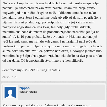
Ništa nije lošija firma telemach od bh telecom, ako ništa imaju bolju
podršku, ja skoro produžavao extra pakete, imam dva broja,preko
mojweb, jedan naručio, drugi ne može i kliknem tamo da me neko
kontaktira, zove žena i odmah me pođe ubjeđivati da sam pogriješio, a
nije me ništa ni pitala, nego po pretpostavci. I ja joj kažem nisam
pogriješio nego stranica ima kvar, fali polje gdje treba kliknuti,
međutim ona hoće da mnom da prođemo zajedno narudžbu jer "ja ne
znam". A ja 10 puta probao, kaže zovi onda 1444,ja nazvao ono još
veći kreteni, samo me šaltaju kolegama, i na kraju mi neki reče da
probam kroz par sati. Ujutro uspijem i naručim i za drugi broj, eh onda
su me nekoliko puta zvali da potvrde narudžbu, a dovoljno jednom bilo,
zamolim da pošalju oba ugovora zajedno, oko došlo na dva puta u roku
od par dana. Od jednostavnih stvari naprave komplikaciju.
Sent from my SM-G990B using Tapatalk
Apr 26, 2023
zippoo
Veteran foruma
Ma znam da je podrska losa..."stranacki udarnici" i nisu nesto