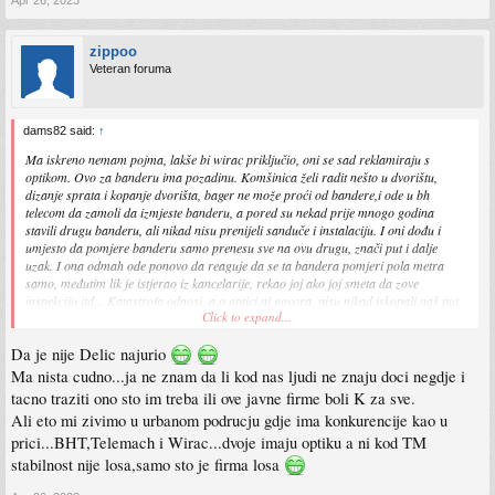
zippoo
Veteran foruma
dams82 said:
↑
Ma iskreno nemam pojma, lakše bi wirac priključio, oni se sad reklamiraju s
optikom. Ovo za banderu ima pozadinu. Komšinica želi radit nešto u dvorištu,
dizanje sprata i kopanje dvorišta, bager ne može proći od bandere,i ode u bh
telecom da zamoli da izmjeste banderu, a pored su nekad prije mnogo godina
stavili drugu banderu, ali nikad nisu prenijeli sanduče i instalaciju. I oni dođu i
umjesto da pomjere banderu samo prenesu sve na ovu drugu, znači put i dalje
uzak. I ona odmah ode ponovo da reaguje da se ta bandera pomjeri pola metra
samo, međutim lik je istjerao iz kancelarije, rekao joj ako joj smeta da zove
inspekciju itd... Katastrofa odnosi, a o optici ni govora, nisu nikad iskopali naš put,
Click to expand...
valjda što je makadam, oni kopaju samo gdje je asfalt
Ja priključio TM, prije dva mjeseca novi paket, prvih 6 mjeseci 1KM,taman...
Da je nije Delic najurio
Ma nista cudno...ja ne znam da li kod nas ljudi ne znaju doci negdje i
Sent from my SM-G990B using Tapatalk
tacno traziti ono sto im treba ili ove javne firme boli K za sve.
Ali eto mi zivimo u urbanom podrucju gdje ima konkurencije kao u
prici...BHT,Telemach i Wirac...dvoje imaju optiku a ni kod TM
stabilnost nije losa,samo sto je firma losa