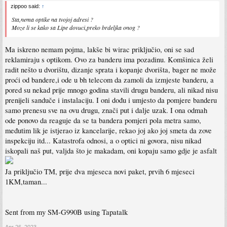
zippoo said:
↑
Sta,nema optike na tvojoj adresi ?
Moze li se kako sa Lipe dovuci,preko brdeljka onog ?
Ma iskreno nemam pojma, lakše bi wirac priključio, oni se sad
reklamiraju s optikom. Ovo za banderu ima pozadinu. Komšinica želi
radit nešto u dvorištu, dizanje sprata i kopanje dvorišta, bager ne može
proći od bandere,i ode u bh telecom da zamoli da izmjeste banderu, a
pored su nekad prije mnogo godina stavili drugu banderu, ali nikad nisu
prenijeli sanduče i instalaciju. I oni dođu i umjesto da pomjere banderu
samo prenesu sve na ovu drugu, znači put i dalje uzak. I ona odmah
ode ponovo da reaguje da se ta bandera pomjeri pola metra samo,
međutim lik je istjerao iz kancelarije, rekao joj ako joj smeta da zove
inspekciju itd... Katastrofa odnosi, a o optici ni govora, nisu nikad
iskopali naš put, valjda što je makadam, oni kopaju samo gdje je asfalt
Ja priključio TM, prije dva mjeseca novi paket, prvih 6 mjeseci
1KM,taman...
Sent from my SM-G990B using Tapatalk
Apr 26, 2023