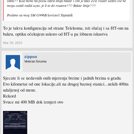
stane?? Kod mene na poslu stara linija bakar i cim je tako ZTE router ustavi sve ne
mogu ostali raditi uzas..je li to do routera??!! Bakar linije??!!
Poslano sa mog SM-G996B koristeći Tapatalk
To je takva konfiguracija od strane Telekoma, isti slučaj i sa HT-om na
bakru, optiku očekujem uskoro od HT-a pa šibnem iskustva
Mar 28, 2023
zippoo
Veteran foruma
Sjecate li se nedavnih onih mjerenja brzine i jadnih brzina u gradu.
Evo kilometar od one lokacije,ali na drugoj baznoj stanici...nekih 400m
udaljenoj od mene.
Rekord
Svuce mi 400 MB dok izmjeri ovo