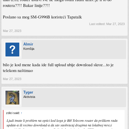
routera??!! Bakar linije??!!
Poslano sa mog SM-G996B koristeći Tapatalk
Last edited:
Mar 27, 2023
Mar 27, 2023
Almir
Komšija
bilo je kod mene kada ide full upload ubije download skroz...to je
telekom naštimao
Mar 27, 2023
Tyger
Aktivista
zdici said:
↑
Ljudi imate li problem na optici kod koga je BH Telecom router da prilikom rada
update-a ili recimo download-a da sav saobracaj drugima na lokalnoj mrezi