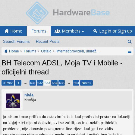
Home
Forums
Members
Log in or Sign up
Search Forums
Recent Posts
Home
Forums
Ostalo
Internet provideri, umrežavanje i web servisi
BH Telecom ADSL, Moja TV i Mobile -
oficijelni thread
< Prev
1
←
631
632
633
634
635
→
664
Next >
nivla
Komšija
ja nisam imao priliku da ostavim baksis kad prethodni postar na lokaciji
na kojoj zivi nije ni dolazio, svi se zalili, on ima nekih psihickih
problema, nije donosio postu,nema fine rijeci kad ga i ne vidis
sve sto mogu pisem adresu s posla, tu su dobri i uvijek ima baksisa