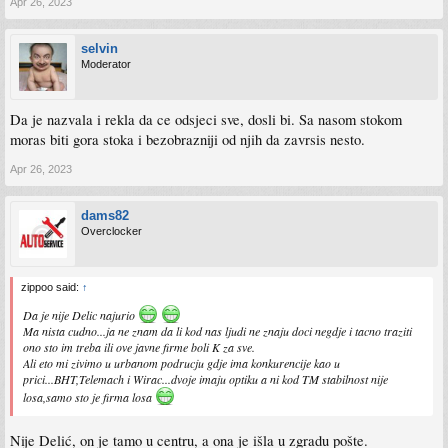
Apr 26, 2023
selvin
Moderator
Da je nazvala i rekla da ce odsjeci sve, dosli bi. Sa nasom stokom
moras biti gora stoka i bezobrazniji od njih da zavrsis nesto.
Apr 26, 2023
dams82
Overclocker
zippoo said:
↑
Da je nije Delic najurio
Ma nista cudno...ja ne znam da li kod nas ljudi ne znaju doci negdje i tacno traziti
ono sto im treba ili ove javne firme boli K za sve.
Ali eto mi zivimo u urbanom podrucju gdje ima konkurencije kao u
prici...BHT,Telemach i Wirac...dvoje imaju optiku a ni kod TM stabilnost nije
losa,samo sto je firma losa
Nije Delić, on je tamo u centru, a ona je išla u zgradu pošte.