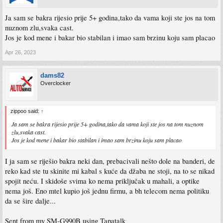
Ja sam se bakra rijesio prije 5+ godina,tako da vama koji ste jos na tom
nuznom zlu,svaka cast.
Jos je kod mene i bakar bio stabilan i imao sam brzinu koju sam placao
Apr 26, 2023
dams82
Overclocker
zippoo said:
↑
Ja sam se bakra rijesio prije 5+ godina,tako da vama koji ste jos na tom nuznom
zlu,svaka cast.
Jos je kod mene i bakar bio stabilan i imao sam brzinu koju sam placao
I ja sam se riješio bakra neki dan, prebacivali nešto dole na banderi, de
reko kad ste tu skinite mi kabal s kuće da džaba ne stoji, na to se nikad
spojit neću. I skidoše svima ko nema priključak u mahali, a optike
nema još. Eno mtel kupio još jednu firmu, a bh telecom nema politiku
da se šire dalje...
Sent from my SM-G990B using Tapatalk