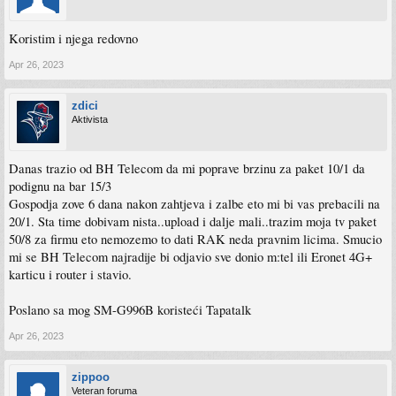
Koristim i njega redovno
Apr 26, 2023
zdici
Aktivista
Danas trazio od BH Telecom da mi poprave brzinu za paket 10/1 da
podignu na bar 15/3
Gospodja zove 6 dana nakon zahtjeva i zalbe eto mi bi vas prebacili na
20/1. Sta time dobivam nista..upload i dalje mali..trazim moja tv paket
50/8 za firmu eto nemozemo to dati RAK neda pravnim licima. Smucio
mi se BH Telecom najradije bi odjavio sve donio m:tel ili Eronet 4G+
karticu i router i stavio.
Poslano sa mog SM-G996B koristeći Tapatalk
Apr 26, 2023
zippoo
Veteran foruma