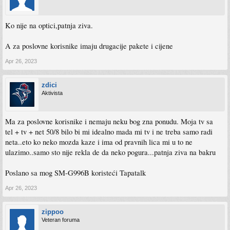
Ko nije na optici,patnja ziva.
A za poslovne korisnike imaju drugacije pakete i cijene
Apr 26, 2023
zdici
Aktivista
Ma za poslovne korisnike i nemaju neku bog zna ponudu. Moja tv sa
tel + tv + net 50/8 bilo bi mi idealno mada mi tv i ne treba samo radi
neta..eto ko neko mozda kaze i ima od pravnih lica mi u to ne
ulazimo..samo sto nije rekla de da neko pogura...patnja ziva na bakru
Poslano sa mog SM-G996B koristeći Tapatalk
Apr 26, 2023
zippoo
Veteran foruma