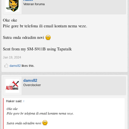
Veteran foruma
Oke oke
Piše gore br telefona ili email kontam nema veze.
Sutra onda odradim novi
Sent from my SM-S911B using Tapatalk
Jan 19, 2024
dams82
likes this.
dams82
Overclocker
Haker said:
↑
Oke oke
Piše gore br telefona ili email kontam nema veze.
Sutra onda odradim novi