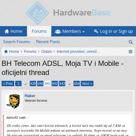
Home
Forums
Members
Log in or Sign up
Search Forums
Recent Posts
Home
Forums
Ostalo
Internet provideri, umrežavanje i web servisi
BH Telecom ADSL, Moja TV i Mobile -
oficijelni thread
< Prev
1
←
639
640
641
642
643
→
664
Next >
Haker
Veteran foruma
dams82 said:
↑
Eh ovako ćemo. Ako stari koristi telemach, a koristi neće mu raditi taj od 5 KM za
postojeće korisnike bh Mobile paketa na telemach internetu. Nego moraš se na moj
bh telecom registrirati sa email adresom i tu uplatiti 30 dana za 10KM moja web za