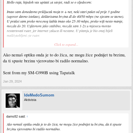
Hello raja, htjedoh vas upitati za savjet, radi se o sljedecem:
Imao sam donedavno prikljucak moja tv + net, neki stari paket od prije 3 godine
(ugovor davno istekao), deklarisana brzina dl do 40/50 mbps (ne sjecam se tacno).
U praksi sam preko mreznog kabla imao oko 25-30 mbps, preko wifi nesto manje,
mozda do 20. Uglavnom jako stabilno, mozda sam 1-2x u mjesecu morao
restartovati ruter, jer internet zakuca ili nestane. U pitanju je bio onaj bijeli
mali/zaobljeni zte ruter.
Click to expand...
Nedavno otkazem sve to i prijavimo novi prikljucak na ime zene, mojatv + net M
(100/10). Monter je ovog puta donio innbox ruter. Testirali internet, preko mreznog
Ako nemaš optiku onda je to do žica, ne mogu žice podnijet tu brzinu,
kabla ostvarujem 65 mbps, upload cak 11.
da ti spuste brzinu vjerovatno bi radilo normalno.
Ono sto je problematicno jeste, da se u prvih 10 dana desavalo dnevno jednom da
internet zakuca (brzina manja od 1mbs, kako preko wifi, tako i kabla), ili cak skroz
Sent from my SM-G990B using Tapatalk
nestane, sve dok ne restartujem ruter. Sada se evo vec nekoliko dana po 2x isto
desava. Nisam strucan oko mreza, ali logika mi nalaze, da je to do rutera, jer s
Jan 29, 2024
prethodnim ovaj problem nisam imao? Postoji li nesto drugo, na sto bih trebao
obratiti paznju/ testirati, prije nego prijavim reklamaciju?
IdeMedoSumom
Hvala
Aktivista
dams82 said:
↑
Ako nemaš optiku onda je to do žica, ne mogu žice podnijet tu brzinu, da ti spuste
brzinu vjerovatno bi radilo normalno.