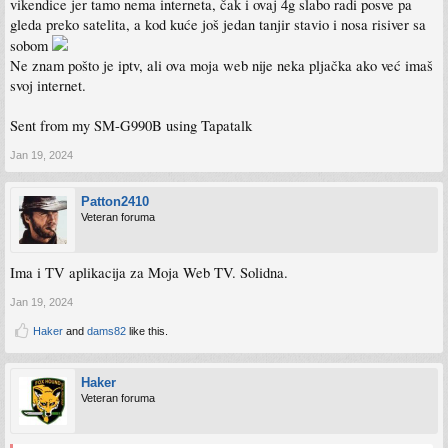
vikendice jer tamo nema interneta, čak i ovaj 4g slabo radi posve pa
gleda preko satelita, a kod kuće još jedan tanjir stavio i nosa risiver sa
sobom
Ne znam pošto je iptv, ali ova moja web nije neka pljačka ako već imaš
svoj internet.
Sent from my SM-G990B using Tapatalk
Jan 19, 2024
Patton2410
Veteran foruma
Ima i TV aplikacija za Moja Web TV. Solidna.
Jan 19, 2024
Haker
and
dams82
like this.
Haker
Veteran foruma