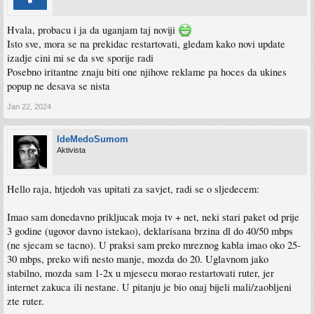
Hvala, probacu i ja da uganjam taj noviji
Isto sve, mora se na prekidac restartovati, gledam kako novi update
izadje cini mi se da sve sporije radi
Posebno iritantne znaju biti one njihove reklame pa hoces da ukines
popup ne desava se nista
Jan 22, 2024
IdeMedoSumom
Aktivista
Hello raja, htjedoh vas upitati za savjet, radi se o sljedecem:
Imao sam donedavno prikljucak moja tv + net, neki stari paket od prije
3 godine (ugovor davno istekao), deklarisana brzina dl do 40/50 mbps
(ne sjecam se tacno). U praksi sam preko mreznog kabla imao oko 25-
30 mbps, preko wifi nesto manje, mozda do 20. Uglavnom jako
stabilno, mozda sam 1-2x u mjesecu morao restartovati ruter, jer
internet zakuca ili nestane. U pitanju je bio onaj bijeli mali/zaobljeni
zte ruter.