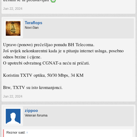
Jan 22, 2024
Teraflops
Novi član
Upravo (ponovo) prečešljao ponudu BH Telecoma.
Još uvijek nekonkurentni kada je u pitanju internet usluga, posebno
odnos brzine i cijene.
O upotrebi odvratnog CGNAT-a neću ni pričati.
Koristim TXTV optiku, 50/30 Mbps, 34 KM
Btw, TXTV su isto kromanjonci.
Jan 22, 2024
zippoo
Veteran foruma
Reznor said:
↑