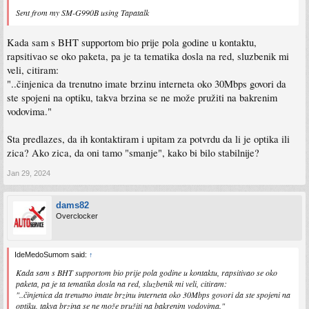
Sent from my SM-G990B using Tapatalk
Kada sam s BHT supportom bio prije pola godine u kontaktu,
rapsitivao se oko paketa, pa je ta tematika dosla na red, sluzbenik mi
veli, citiram:
"..činjenica da trenutno imate brzinu interneta oko 30Mbps govori da
ste spojeni na optiku, takva brzina se ne može pružiti na bakrenim
vodovima."
Sta predlazes, da ih kontaktiram i upitam za potvrdu da li je optika ili
zica? Ako zica, da oni tamo "smanje", kako bi bilo stabilnije?
Jan 29, 2024
dams82
Overclocker
IdeMedoSumom said:
↑
Kada sam s BHT supportom bio prije pola godine u kontaktu, rapsitivao se oko
paketa, pa je ta tematika dosla na red, sluzbenik mi veli, citiram:
"..činjenica da trenutno imate brzinu interneta oko 30Mbps govori da ste spojeni na
optiku, takva brzina se ne može pružiti na bakrenim vodovima."