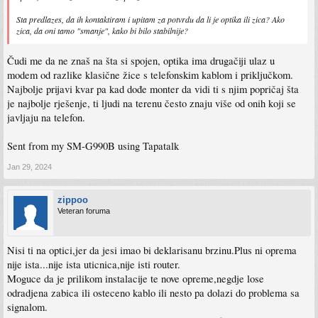
Sta predlazes, da ih kontaktiram i upitam za potvrdu da li je optika ili zica? Ako
zica, da oni tamo "smanje", kako bi bilo stabilnije?
Čudi me da ne znaš na šta si spojen, optika ima drugačiji ulaz u
modem od razlike klasične žice s telefonskim kablom i priključkom.
Najbolje prijavi kvar pa kad dođe monter da vidi ti s njim popričaj šta
je najbolje rješenje, ti ljudi na terenu često znaju više od onih koji se
javljaju na telefon.
Sent from my SM-G990B using Tapatalk
Jan 29, 2024
zippoo
Veteran foruma
Nisi ti na optici,jer da jesi imao bi deklarisanu brzinu.Plus ni oprema
nije ista...nije ista uticnica,nije isti router.
Moguce da je prilikom instalacije te nove opreme,negdje lose
odradjena zabica ili osteceno kablo ili nesto pa dolazi do problema sa
signalom.