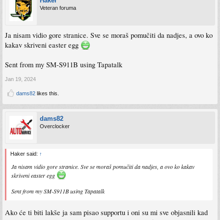
Haker
Veteran foruma
Ja nisam vidio gore stranice. Sve se moraš pomučiti da nadjes, a ovo ko
kakav skriveni easter egg
Sent from my SM-S911B using Tapatalk
Jan 19, 2024
dams82
likes this.
dams82
Overclocker
Haker said:
↑
Ja nisam vidio gore stranice. Sve se moraš pomučiti da nadjes, a ovo ko kakav
skriveni easter egg
Sent from my SM-S911B using Tapatalk
Ako će ti biti lakše ja sam pisao supportu i oni su mi sve objasnili kad