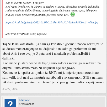
Koji je kod vas resiver za mojutv?
Kod mene je neki zte i ja iskreno ne gledam tv uopce, ali gledaju roditelji kad dodju i
stalno se zale da daljinski nece, ustvari izgleda da je sam resiver spor, jako puno
ima lag-a kod prebacivanja kanala, posebno preko EPG
https://s9.pik.ba/galerija/2022-01/05/01/slika-3074305-61d4e5d80bec3-velika.jpg
Sent from my iPhone using Tapatalk
Taj STB ne katastrofa...ja sam ga koristio 3 godine i poceo zezati,zalio
se,dosao monter,mijenjao mi daljinski i nekako ga prelomim da mi
ubaci Aris i evo ovaj je 5 puta brzi i nikakvih problema.Bolji i
daljinski.
Kod mene je stari poceo da kuje,samo zaledi i moras ga resetovati na
dugme i tako svako malo.Ni daljinski nije reagovao.
Kod mene je optika ,a i jedan iz BHTa mi je mjerio parametre,imao
sam velik broj neki za smetnje na stbu ali evo zamjenom STBa nemam
nikakvih problema vise...a internet je od prvog dana radio besprijekorno
Jan 22, 2024
Reznor
Overclocker