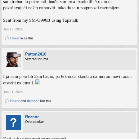
sam trebao to pokrenuti, inače sam prvo bacio tih 5 maraka
pokušavajući nešto napraviti, tako da te u potpunosti razumijem.
Sent from my SM-G990B using Tapatalk
Jan 19, 2024
Haker
likes this.
Patton2410
Veteran foruma
I ja sam prvo tih 5km bacio, pa tek onda skontao da moram novi racun
otvoriti na email.
Jan 21, 2024
Haker
and
dams82
like this.
Reznor
Overclocker
Koji je kod vas resiver za mojutv?