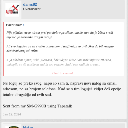
dams82
Overclocker
Haker said:
↑
Nije pljačka, nego nisam prvi put dobro pročitao, mislio sam da je 26km svaki
mjesec za korisnike drugih mreža.
Ali evo logujem se sa svojim accountom i traži mi prvo ovih 5km da bih mogao
aktivirati ovaj od 10km
A ja plaćam njima, sebi zelemach, baki Skype skine i on svaki mjesec 20 eura,
nakupilo se tih troškova sad ih vec osjetim. Sad i ovo radi tih arena...
Click to expand...
Sent from my SM-S911B using Tapatalk
Ne loguj se preko svog, napisao sam ti, napravi novi nalog sa email
adresom, ne sa brojem telefona. Kad se s tim loguješ vidjet ćeš opcije
totalno drugačije od ovih sad.
Sent from my SM-G990B using Tapatalk
Jan 19, 2024
Haker