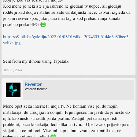
Kod mene je neki zte i ja iskreno ne gledam tv uopce, ali gledaju
roditelji kad dodju i stalno se zale da daljinski nece, ustvari izgleda da
je sam resiver spor, jako puno ima lag-a kod prebacivanja kanala,
posebno preko EPG
https://s9.pik.ba/galerija/2022-01/05/01/slika-3074305-61d4e5d80bec3-
velika.jpg
Sent from my iPhone using Tapatalk
Jan 22, 2024
Reventon
Veteran foruma
Mene opet zeza internet i moja tv. Ne kontam vise jel do mojih
instalacija, do uredjaja ili do njih. Prije mjesec mi javili da je nesto do
njih, kao nesto su radili pa da pratim. Zadnjih pet dana opet isti
problemi, puca konekcija, ledi slika na tv-u... Opet zvao, prijavio pa cu
vidjeti sta ce mi reci. Vise mi neprijatno i zvati, zapamtili me, ne
trebam se ni predstavljati