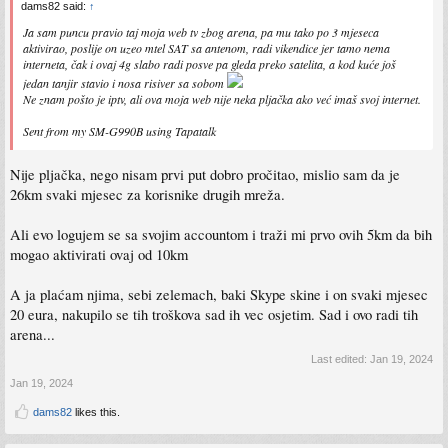
dams82 said:
↑
Ja sam puncu pravio taj moja web tv zbog arena, pa mu tako po 3 mjeseca
aktivirao, poslije on uzeo mtel SAT sa antenom, radi vikendice jer tamo nema
interneta, čak i ovaj 4g slabo radi posve pa gleda preko satelita, a kod kuće još
jedan tanjir stavio i nosa risiver sa sobom
Ne znam pošto je iptv, ali ova moja web nije neka pljačka ako već imaš svoj internet.
Sent from my SM-G990B using Tapatalk
Nije pljačka, nego nisam prvi put dobro pročitao, mislio sam da je
26km svaki mjesec za korisnike drugih mreža.
Ali evo logujem se sa svojim accountom i traži mi prvo ovih 5km da bih
mogao aktivirati ovaj od 10km
A ja plaćam njima, sebi zelemach, baki Skype skine i on svaki mjesec
20 eura, nakupilo se tih troškova sad ih vec osjetim. Sad i ovo radi tih
arena...
Last edited:
Jan 19, 2024
Jan 19, 2024
dams82
likes this.