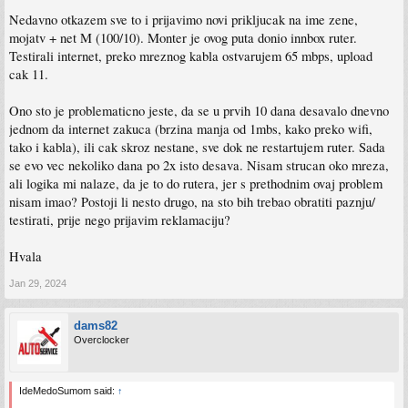
Nedavno otkazem sve to i prijavimo novi prikljucak na ime zene,
mojatv + net M (100/10). Monter je ovog puta donio innbox ruter.
Testirali internet, preko mreznog kabla ostvarujem 65 mbps, upload
cak 11.
Ono sto je problematicno jeste, da se u prvih 10 dana desavalo dnevno
jednom da internet zakuca (brzina manja od 1mbs, kako preko wifi,
tako i kabla), ili cak skroz nestane, sve dok ne restartujem ruter. Sada
se evo vec nekoliko dana po 2x isto desava. Nisam strucan oko mreza,
ali logika mi nalaze, da je to do rutera, jer s prethodnim ovaj problem
nisam imao? Postoji li nesto drugo, na sto bih trebao obratiti paznju/
testirati, prije nego prijavim reklamaciju?
Hvala
Jan 29, 2024
dams82
Overclocker
IdeMedoSumom said:
↑