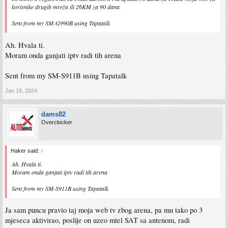
korisnike drugih mreža ili 26KM za 90 dana
Sent from my SM-G990B using Tapatalk
Ah. Hvala ti.
Moram onda ganjati iptv radi tih arena
Sent from my SM-S911B using Tapatalk
Jan 19, 2024
dams82
Overclocker
Haker said:
↑
Ah. Hvala ti.
Moram onda ganjati iptv radi tih arena
Sent from my SM-S911B using Tapatalk
Ja sam puncu pravio taj moja web tv zbog arena, pa mu tako po 3
mjeseca aktivirao, poslije on uzeo mtel SAT sa antenom, radi