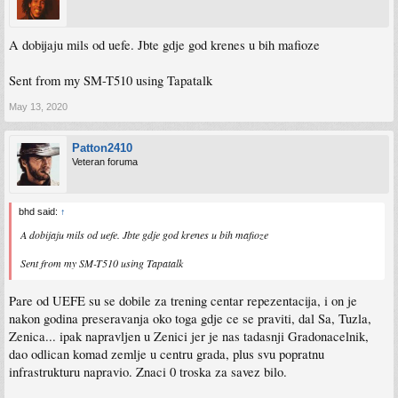
A dobijaju mils od uefe. Jbte gdje god krenes u bih mafioze
Sent from my SM-T510 using Tapatalk
May 13, 2020
Patton2410
Veteran foruma
bhd said:
↑
A dobijaju mils od uefe. Jbte gdje god krenes u bih mafioze
Sent from my SM-T510 using Tapatalk
Pare od UEFE su se dobile za trening centar repezentacija, i on je
nakon godina preseravanja oko toga gdje ce se praviti, dal Sa, Tuzla,
Zenica... ipak napravljen u Zenici jer je nas tadasnji Gradonacelnik,
dao odlican komad zemlje u centru grada, plus svu popratnu
infrastrukturu napravio. Znaci 0 troska za savez bilo.