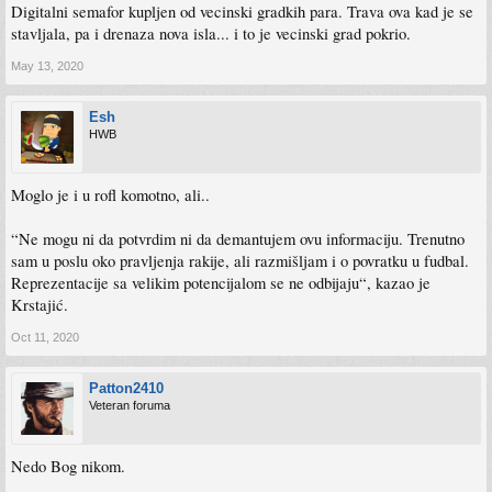
Digitalni semafor kupljen od vecinski gradkih para. Trava ova kad je se
stavljala, pa i drenaza nova isla... i to je vecinski grad pokrio.
May 13, 2020
Esh
HWB
Moglo je i u rofl komotno, ali..
“Ne mogu ni da potvrdim ni da demantujem ovu informaciju. Trenutno
sam u poslu oko pravljenja rakije, ali razmišljam i o povratku u fudbal.
Reprezentacije sa velikim potencijalom se ne odbijaju“, kazao je
Krstajić.
Oct 11, 2020
Patton2410
Veteran foruma
Nedo Bog nikom.