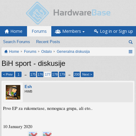
Home
Forums
Members
Log in or Sign up
Search Forums
Recent Posts
Home
Forums
Ostalo
Generalna diskusija
BiH sport - diskusije
< Prev
1
←
175
176
177
178
179
→
200
Next >
Esh
HWB
Prvo EP za rukometase, nemoguca grupa, ali eto..
10 January 2020