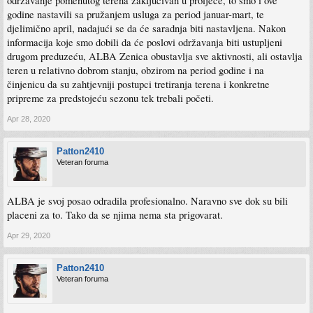
održavanje pomenutog terena zaključivan u proljeće, to smo i ove
godine nastavili sa pružanjem usluga za period januar-mart, te
djelimično april, nadajući se da će saradnja biti nastavljena. Nakon
informacija koje smo dobili da će poslovi održavanja biti ustupljeni
drugom preduzeću, ALBA Zenica obustavlja sve aktivnosti, ali ostavlja
teren u relativno dobrom stanju, obzirom na period godine i na
činjenicu da su zahtjevniji postupci tretiranja terena i konkretne
pripreme za predstojeću sezonu tek trebali početi.
Apr 28, 2020
Patton2410
Veteran foruma
ALBA je svoj posao odradila profesionalno. Naravno sve dok su bili
placeni za to. Tako da se njima nema sta prigovarat.
Apr 29, 2020
Patton2410
Veteran foruma