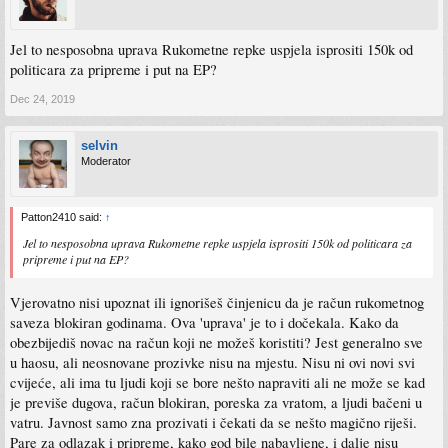
Jel to nesposobna uprava Rukometne repke uspjela isprositi 150k od
politicara za pripreme i put na EP?
Dec 24, 2019
selvin
Moderator
Patton2410 said:
↑
Jel to nesposobna uprava Rukometne repke uspjela isprositi 150k od politicara za
pripreme i put na EP?
Vjerovatno nisi upoznat ili ignorišeš činjenicu da je račun rukometnog
saveza blokiran godinama. Ova 'uprava' je to i dočekala. Kako da
obezbijediš novac na račun koji ne možeš koristiti? Jest generalno sve
u haosu, ali neosnovane prozivke nisu na mjestu. Nisu ni ovi novi svi
cvijeće, ali ima tu ljudi koji se bore nešto napraviti ali ne može se kad
je previše dugova, račun blokiran, poreska za vratom, a ljudi bačeni u
vatru. Javnost samo zna prozivati i čekati da se nešto magično riješi.
Pare za odlazak i pripreme, kako god bile nabavljene, i dalje nisu