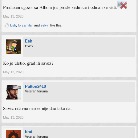
Produzen ugovor sa Albom jos prosle sedmice i odmah se vidi.
May 13, 2020
Esh
,
forzamilan
and
selvin
like this.
Esh
HWB
Ko je uletio, grad ili savez?
May 13, 2020
Patton2410
Veteran foruma
Savez odavno marke nije dao tako da.
May 13, 2020
bhd
Veteran foruma