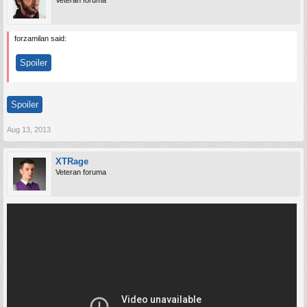
Veteran foruma
forzamilan said:
Spoiler
Spoiler
Aug 13, 2013
XTRage
Veteran foruma