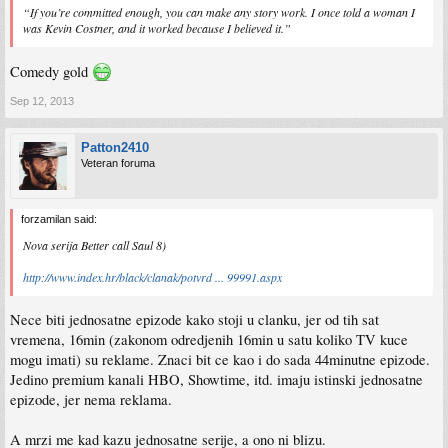
“If you’re committed enough, you can make any story work. I once told a woman I
was Kevin Costner, and it worked because I believed it.”
Comedy gold
Sep 12, 2013
Patton2410
Veteran foruma
forzamilan said:
Nova serija Better call Saul 8)
http://www.index.hr/black/clanak/potvrd ... 99991.aspx
Nece biti jednosatne epizode kako stoji u clanku, jer od tih sat
vremena, 16min (zakonom odredjenih 16min u satu koliko TV kuce
mogu imati) su reklame. Znaci bit ce kao i do sada 44minutne epizode.
Jedino premium kanali HBO, Showtime, itd. imaju istinski jednosatne
epizode, jer nema reklama.
A mrzi me kad kazu jednosatne serije, a ono ni blizu.