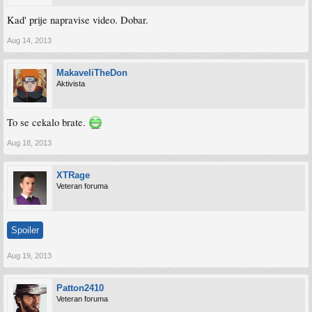
Kad' prije napravise video. Dobar.
Aug 14, 2013
MakaveliTheDon
Aktivista
To se cekalo brate.
Aug 18, 2013
XTRage
Veteran foruma
Spoiler
Aug 19, 2013
Patton2410
Veteran foruma