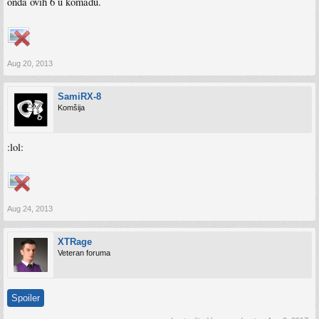
onda ovih 6 u komadu.
Aug 20, 2013
SamiRX-8
Komšija
:lol:
Aug 24, 2013
XTRage
Veteran foruma
Spoiler