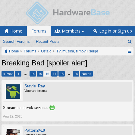
Home
Forums
Members
Log in or Sign up
Search Forums
Recent Posts
Home
Forums
Ostalo
TV, muzika, filmovi i serije
Breaking Bad [spoiler alert]
< Prev
1
←
14
15
16
17
18
→
20
Next >
Stevie_Ray
Veteran foruma
Strasan nastavak sezone.
Aug 12, 2013
Patton2410