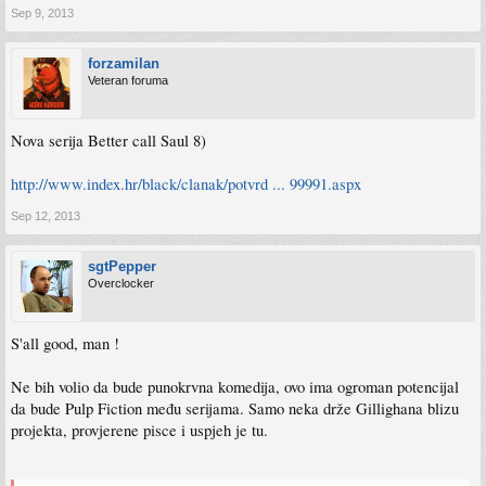
Sep 9, 2013
forzamilan
Veteran foruma
Nova serija Better call Saul 8)
http://www.index.hr/black/clanak/potvrd ... 99991.aspx
Sep 12, 2013
sgtPepper
Overclocker
S'all good, man !
Ne bih volio da bude punokrvna komedija, ovo ima ogroman potencijal
da bude Pulp Fiction među serijama. Samo neka drže Gillighana blizu
projekta, provjerene pisce i uspjeh je tu.