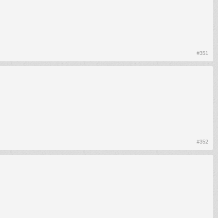
#351
#352