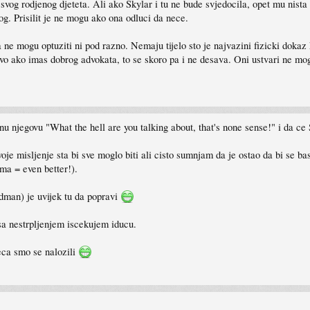
 svog rodjenog djeteta. Ali ako Skylar i tu ne bude svjedocila, opet mu nist
og. Prisilit je ne mogu ako ona odluci da nece.
a ne mogu optuziti ni pod razno. Nemaju tijelo sto je najvazini fizicki dok
ovo ako imas dobrog advokata, to se skoro pa i ne desava. Oni ustvari ne mogu
u njegovu "What the hell are you talking about, that's none sense!" i da ce 
e misljenje sta bi sve moglo biti ali cisto sumnjam da je ostao da bi se bas n
ma = even better!).
dman) je uvijek tu da popravi
sa nestrpljenjem iscekujem iducu.
eca smo se nalozili