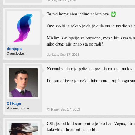
Ta me komsinica jedino zabrinjava
Ono sto bi ja rekao je da je cula sta je uradio za 
Mislim, sve opcije su otvorene, moze biti svasta 
niko drugi nije znao sta se radi?
donjapa
Overclocker
donjapa
,
Sep 17, 2013
Normalno da nije policija sprejala napustenu kucu
I'm out of here jer neki slabo prate, cuj "mogu s
XTRage
Veteran foruma
XTRage
,
Sep 17, 2013
CSI, jedini koji sam pratio je bio Las Vegas, i t
kukovima, hoce mi nesto bit.