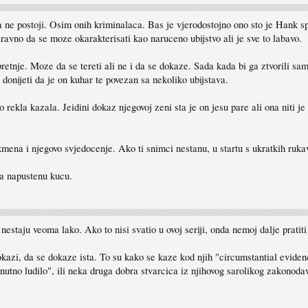
ne postoji. Osim onih kriminalaca. Bas je vjerodostojno ono sto je Hank s
ravno da se moze okarakterisati kao naruceno ubijstvo ali je sve to labavo.
retnje. Moze da se tereti ali ne i da se dokaze. Sada kada bi ga ztvorili sam
donijeti da je on kuhar te povezan sa nekoliko ubijstava.
ekla kazala. Jeidini dokaz njegovoj zeni sta je on jesu pare ali ona niti je vi
mena i njegovo svjedocenje. Ako ti snimci nestanu, u startu s ukratkih ruka
ala napustenu kucu.
nestaju veoma lako. Ako to nisi svatio u ovoj seriji, onda nemoj dalje pratiti
dokazi, da se dokaze ista. To su kako se kaze kod njih "circumstantial evide
tno ludilo", ili neka druga dobra stvarcica iz njihovog sarolikog zakonodav