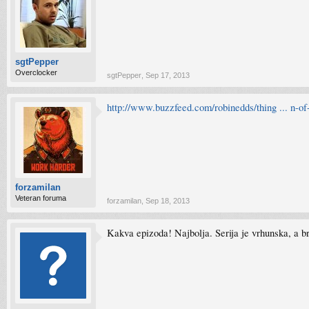
sgtPepper
Overclocker
sgtPepper
,
Sep 17, 2013
http://www.buzzfeed.com/robinedds/thing ... n-of
forzamilan
Veteran foruma
forzamilan
,
Sep 18, 2013
Kakva epizoda! Najbolja. Serija je vrhunska, a br