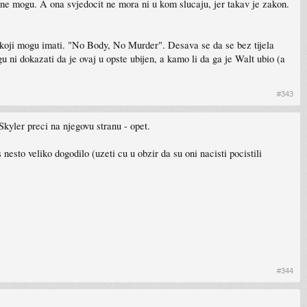
a ne mogu. A ona svjedocit ne mora ni u kom slucaju, jer takav je zakon.
az koji mogu imati. "No Body, No Murder". Desava se da se bez tijela
 ni dokazati da je ovaj u opste ubijen, a kamo li da ga je Walt ubio (a
#343
Skyler preci na njegovu stranu - opet.
esto veliko dogodilo (uzeti cu u obzir da su oni nacisti pocistili
#344