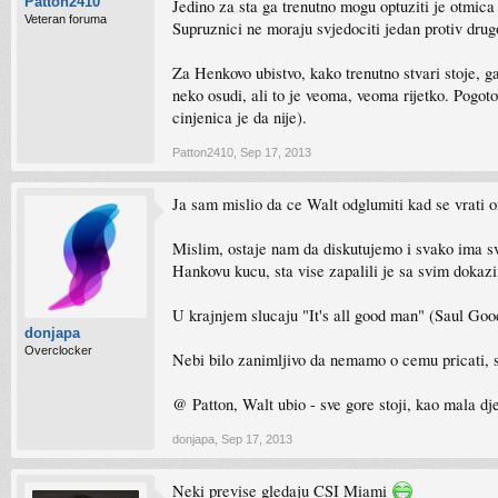
Patton2410
Jedino za sta ga trenutno mogu optuziti je otmica
Veteran foruma
Supruznici ne moraju svjedociti jedan protiv drug
Za Henkovo ubistvo, kako trenutno stvari stoje, g
neko osudi, ali to je veoma, veoma rijetko. Pogot
cinjenica je da nije).
Patton2410
,
Sep 17, 2013
Ja sam mislio da ce Walt odglumiti kad se vrati on
Mislim, ostaje nam da diskutujemo i svako ima svoj
Hankovu kucu, sta vise zapalili je sa svim dokazi
U krajnjem slucaju "It's all good man" (Saul Goo
donjapa
Overclocker
Nebi bilo zanimljivo da nemamo o cemu pricati, 
@ Patton, Walt ubio - sve gore stoji, kao mala dj
donjapa
,
Sep 17, 2013
Neki previse gledaju CSI Miami