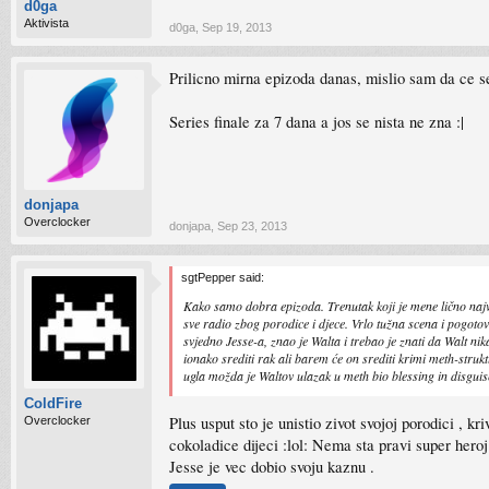
d0ga
Aktivista
d0ga
,
Sep 19, 2013
Prilicno mirna epizoda danas, mislio sam da ce s
Series finale za 7 dana a jos se nista ne zna :|
donjapa
Overclocker
donjapa
,
Sep 23, 2013
sgtPepper said:
Kako samo dobra epizoda. Trenutak koji je mene lično najviš
sve radio zbog porodice i djece. Vrlo tužna scena i pogot
svjedno Jesse-a, znao je Walta i trebao je znati da Walt n
ionako srediti rak ali barem će on srediti krimi meth-struktu
ugla možda je Waltov ulazak u meth bio blessing in disguis
ColdFire
Plus usput sto je unistio zivot svojoj porodici , k
Overclocker
cokoladice dijeci :lol: Nema sta pravi super heroj 
Jesse je vec dobio svoju kaznu .