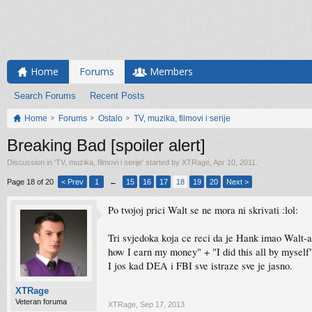
Home
Forums
Members
Search Forums
Recent Posts
Home
Forums
Ostalo
TV, muzika, filmovi i serije
Breaking Bad [spoiler alert]
Discussion in '
TV, muzika, filmovi i serije
' started by
XTRage
,
Apr 10, 2011
.
Page 18 of 20
< Prev
1
←
15
16
17
18
19
20
Next >
Po tvojoj prici Walt se ne mora ni skrivati :lol:
Tri svjedoka koja ce reci da je Hank imao Walt-a 
how I earn my money" + "I did this all by myself
I jos kad DEA i FBI sve istraze sve je jasno.
XTRage
Veteran foruma
XTRage
,
Sep 17, 2013