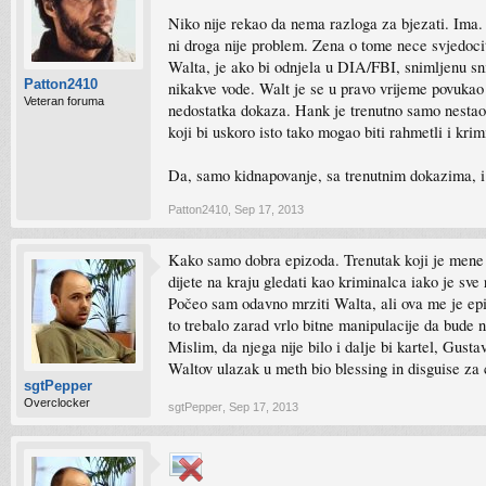
Niko nije rekao da nema razloga za bjezati. Ima. 
ni droga nije problem. Zena o tome nece svjedocit
Walta, je ako bi odnjela u DIA/FBI, snimljenu sn
Patton2410
nikakve vode. Walt je se u pravo vrijeme povukao 
Veteran foruma
nedostatka dokaza. Hank je trenutno samo nestao. 
koji bi uskoro isto tako mogao biti rahmetli i krim
Da, samo kidnapovanje, sa trenutnim dokazima, i 
Patton2410
,
Sep 17, 2013
Kako samo dobra epizoda. Trenutak koji je mene li
dijete na kraju gledati kao kriminalca iako je sv
Počeo sam odavno mrziti Walta, ali ova me je epi
to trebalo zarad vrlo bitne manipulacije da bude n
Mislim, da njega nije bilo i dalje bi kartel, Gusta
Waltov ulazak u meth bio blessing in disguise za 
sgtPepper
Overclocker
sgtPepper
,
Sep 17, 2013