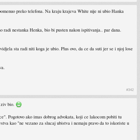
pomenuo preko telefona. Na kraju krajeva White nije ni ubio Hanka
o radi nestanka Henka, bio bi pusten nakon ispitivanja.. par dana.
djela sta radi niti koga je ubio. Plus ovo, da ce da suti jer se i njoj lose
va.
#342
 ziv bio.
nce". Pogotovo ako imas dobrog advokata, koji ce lakocom pobiti tu
stva kao "ne vezano za slucaj ubistva i nemaju pravo da to iskoriste u