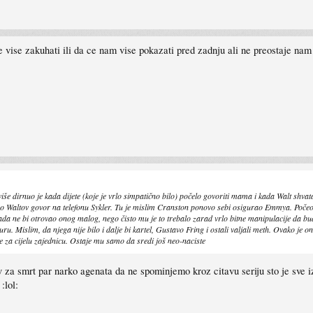
e vise zakuhati ili da ce nam vise pokazati pred zadnju ali ne preostaje na
e dirnuo je kada dijete (koje je vrlo simpatično bilo) počelo govoriti mama i kada Walt shvata k
ovo Waltov govor na telefonu Sykler. Tu je mislim Cranston ponovo sebi osigurao Emmya. Počeo
ikada ne bi otrovao onog malog, nego čisto mu je to trebalo zarad vrlo bitne manipulacije da b
ru. Mislim, da njega nije bilo i dalje bi kartel, Gustavo Fring i ostali valjali meth. Ovako je on
e za cijelu zajednicu. Ostaje mu samo da sredi još neo-naciste
riv za smrt par narko agenata da ne spominjemo kroz citavu seriju sto je sve i
:lol: