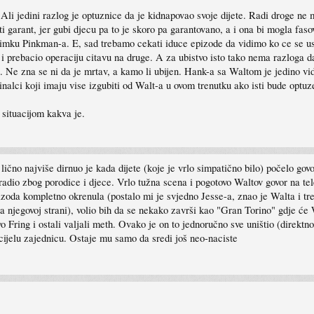
Ali jedini razlog je optuznice da je kidnapovao svoje dijete. Radi droge ne 
i garant, jer gubi djecu pa to je skoro pa garantovano, a i ona bi mogla fa
imku Pinkman-a. E, sad trebamo cekati iduce epizode da vidimo ko ce se ust
i prebacio operaciju citavu na druge. A za ubistvo isto tako nema razloga d
Ne zna se ni da je mrtav, a kamo li ubijen. Hank-a sa Waltom je jedino vidi
inalci koji imaju vise izgubiti od Walt-a u ovom trenutku ako isti bude optuze
situacijom kakva je.
čno najviše dirnuo je kada dijete (koje je vrlo simpatično bilo) počelo govo
e radio zbog porodice i djece. Vrlo tužna scena i pogotovo Waltov govor na 
zoda kompletno okrenula (postalo mi je svjedno Jesse-a, znao je Walta i tre
a njegovoj strani), volio bih da se nekako završi kao "Gran Torino" gdje će 
vo Fring i ostali valjali meth. Ovako je on to jednoručno sve uništio (direktn
cijelu zajednicu. Ostaje mu samo da sredi još neo-naciste