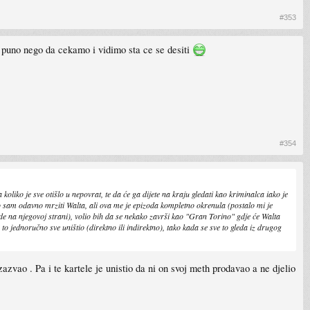
#353
m puno nego da cekamo i vidimo sta ce se desiti
#354
oliko je sve otišlo u nepovrat, te da će ga dijete na kraju gledati kao kriminalca iako je
 sam odavno mrziti Walta, ali ova me je epizoda kompletno okrenula (postalo mi je
ude na njegovoj strani), volio bih da se nekako završi kao "Gran Torino" gdje će Walta
 to jednoručno sve uništio (direktno ili indirektno), tako kada se sve to gleda iz drugog
zazvao . Pa i te kartele je unistio da ni on svoj meth prodavao a ne djelio