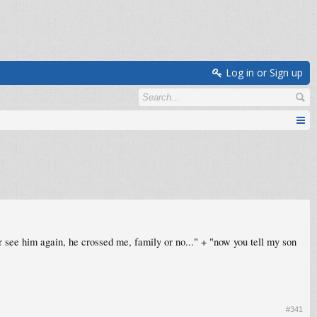
Log in or Sign up
r see him again, he crossed me, family or no..." + "now you tell my son
#341