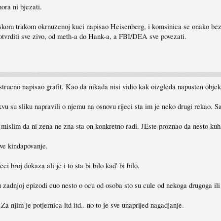
ora ni bjezati.
ijskom trakom okrnuzenoj kuci napisao Heisenberg, i komsinica se onako bezv
otvrditi sve zivo, od meth-a do Hank-a, a FBI/DEA sve povezati.
i strucno napisao grafit. Kao da nikada nisi vidio kak oizgleda napusten obj
kvu su sliku napravili o njemu na osnovu rijeci sta im je neko drugi rekao. 
i mislim da ni zena ne zna sta on konkretno radi. JEste proznao da nesto kuha
ve kindapovanje.
i broj dokaza ali je i to sta bi bilo kad' bi bilo.
 u zadnjoj epizodi cuo nesto o ocu od osoba sto su cule od nekoga drugoga ili
Za njim je potjernica itd itd.. no to je sve unaprijed nagadjanje.