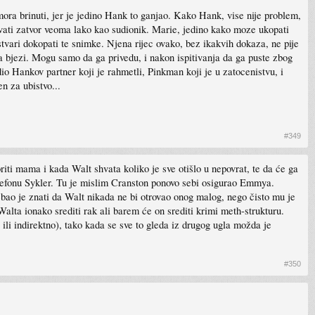
mora brinuti, jer je jedino Hank to ganjao. Kako Hank, vise nije problem,
sovati zatvor veoma lako kao sudionik. Marie, jedino kako moze ukopati
vari dokopati te snimke. Njena rijec ovako, bez ikakvih dokaza, ne pije
a bjezi. Mogu samo da ga privedu, i nakon ispitivanja da ga puste zbog
o Hankov partner koji je rahmetli, Pinkman koji je u zatocenistvu, i
n za ubistvo...
#349
riti mama i kada Walt shvata koliko je sve otišlo u nepovrat, te da će ga
telefonu Sykler. Tu je mislim Cranston ponovo sebi osigurao Emmya.
bao je znati da Walt nikada ne bi otrovao onog malog, nego čisto mu je
Walta ionako srediti rak ali barem će on srediti krimi meth-strukturu.
o ili indirektno), tako kada se sve to gleda iz drugog ugla možda je
#350