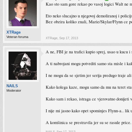
Kao sto sam gore rekao po vasoj logici Walt ne m
Eto neko slucajno u njegovoj demoliranoj i polic
Bez obzira koliko znali, Marie/Skylar/Flynn ce p
XTRage
Veteran foruma
XTRage
,
Sep 17, 2013
A ne, FBI je na trafici kupio sprej, usao u kucu 
A ti nabrojani mogu potvrditi samo sta misle i ka
I ne mogu da se sjetim jer serija predugo traje al
NAILS
Kako kolega kaze, mogu samo da mu na teret sta
Moderator
Kako sam i rekao, istraga ce vjerovatno donijeti vec
I nije mi jasno kako opet spominjes Flynn-a.. lik
A komšinica se prestravila jer su se rasule price. 
NAILS
,
Sep 17, 2013