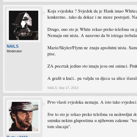
Koja svjedoka ? Svjedok da je Hank imao Whitea 
konkretno.. tako da dokaz i ne moze postojati. Na
Drugo, ono sto je White rekao preko telefona su p
Nemaju oni nista. A naravno da bi istraga trebala 
NAILS
Marie/Skyler/Flynn ne znaju apsolutni nista. Samo r
Moderator
pise.
ZA pocetak jedino sto imaju jesu oni snimci. Pink
A grafit u kući.. pa valjda su djeca sa ulice išar
NAILS
,
Sep 17, 2013
Prvo vlasti svjedoka nemaju. A isto tako svjedoci 
Sve to sto je rekao preko telefona su nedovoljni 
snimku nekim glupostima u njihovom zakonu: "trenu
tom slucaju".