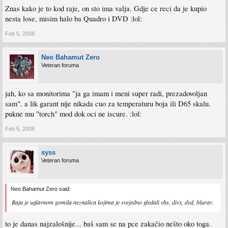
Znas kako je to kod raje, on sto ima valja. Gdje ce reci da je kupio
nesta lose, misim halo ba Quadro i DVD :lol:
Feb 5, 2008
Neo Bahamut Zero
Veteran foruma
jah, ko sa monitorima "ja ga imam i meni super radi, prezadovoljan
sam". a lik garant nije nikada cuo za temperaturu boja ili D65 skalu.
pukne mu "torch" mod dok oci ne iscure. :lol:
Feb 5, 2008
syss
Veteran foruma
Neo Bahamut Zero said:
Raja je uglavnom gomila neznalica kojima je svejedno gledali vhs, divx, dvd, bluray.
to je danas najzalošnije... baš sam se na pce zakačio nešto oko toga.