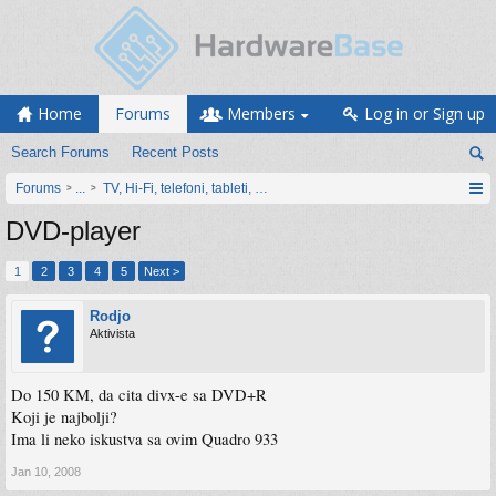
Home
Forums
Members
Log in or Sign up
Search Forums
Recent Posts
Forums
...
TV, Hi-Fi, telefoni, tableti, satovi, IoT oprema
DVD-player
1
2
3
4
5
Next >
Rodjo
Aktivista
Do 150 KM, da cita divx-e sa DVD+R
Koji je najbolji?
Ima li neko iskustva sa ovim Quadro 933
Jan 10, 2008