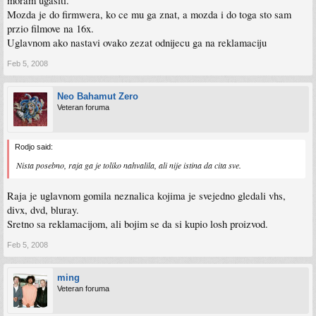
moram ugasiti.
Mozda je do firmwera, ko ce mu ga znat, a mozda i do toga sto sam
przio filmove na 16x.
Uglavnom ako nastavi ovako zezat odnijecu ga na reklamaciju
Feb 5, 2008
Neo Bahamut Zero
Veteran foruma
Rodjo said:
Nista posebno, raja ga je toliko nahvalila, ali nije istina da cita sve.
Raja je uglavnom gomila neznalica kojima je svejedno gledali vhs,
divx, dvd, bluray.
Sretno sa reklamacijom, ali bojim se da si kupio losh proizvod.
Feb 5, 2008
ming
Veteran foruma