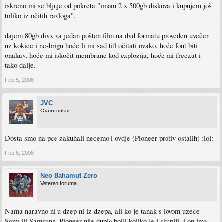
iskreno mi se bljuje od pokreta "imam 2 x 500gb diskova i kupujem još
toliko iz očitih razloga".
dajem 80gb divx za jedan pošten film na dvd formatu proveden uvečer
uz kokice i ne-brigu hoće li mi sad titl očitati ovako, hoće font biti
onakav, hoće mi iskočit membrane kod explozija, hoće mi freezat i
tako dalje.
Feb 5, 2008
JVC
Overclocker
Dosta smo na pce zakuhali necemo i ovdje (Pioneer protiv ostalih) :lol:
Feb 6, 2008
Neo Bahamut Zero
Veteran foruma
Nama naravno ni u dzep ni iz dzepa, ali ko je tanak s lovom uzece
Sony ili Samsung. Pioneer nije duplo bolji koliko je i skuplji, i on ima