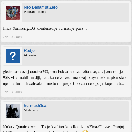
Neo Bahamut Zero
Veteran foruma
Imas Samsung/LG kombinacije za manje para...
Jan 10, 2008
Rodjo
Aktivista
gledo sam ovaj quadro933, ima bukvalno sve, cita sve, a cijena mu je
95KM u mobil mediji, pa ako neko vec ima ovaj player nek napise sta o
njemu, bio bih zahvalan. nesto mi prejeftino za one opcije koje nudi...
Jan 13, 2008
hurmash1ca
Moderator
Kakav Quadro crni... To je kvalitet kao Roadstar/First/Classe. Ganjaj