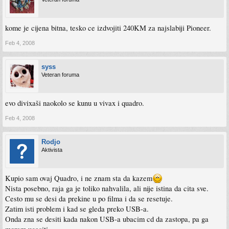
kome je cijena bitna, tesko ce izdvojiti 240KM za najslabiji Pioneer.
Feb 4, 2008
syss
Veteran foruma
evo divixaši naokolo se kunu u vivax i quadro.
Feb 4, 2008
Rodjo
Aktivista
Kupio sam ovaj Quadro, i ne znam sta da kazem
Nista posebno, raja ga je toliko nahvalila, ali nije istina da cita sve.
Cesto mu se desi da prekine u po filma i da se resetuje.
Zatim isti problem i kad se gleda preko USB-a.
Onda zna se desiti kada nakon USB-a ubacim cd da zastopa, pa ga