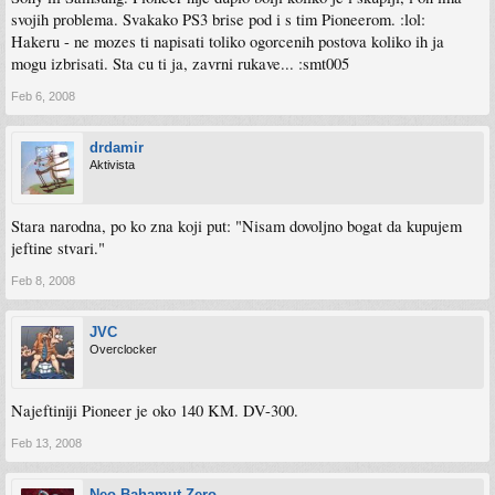
svojih problema. Svakako PS3 brise pod i s tim Pioneerom. :lol:
Hakeru - ne mozes ti napisati toliko ogorcenih postova koliko ih ja
mogu izbrisati. Sta cu ti ja, zavrni rukave... :smt005
Feb 6, 2008
drdamir
Aktivista
Stara narodna, po ko zna koji put: "Nisam dovoljno bogat da kupujem
jeftine stvari."
Feb 8, 2008
JVC
Overclocker
Najeftiniji Pioneer je oko 140 KM. DV-300.
Feb 13, 2008
Neo Bahamut Zero