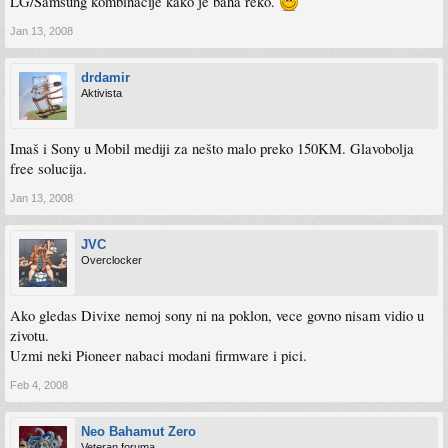
LG/Samsung kombinacije kako je baha reko.
Jan 13, 2008
drdamir
Aktivista
Imaš i Sony u Mobil mediji za nešto malo preko 150KM. Glavobolja
free solucija.
Jan 13, 2008
JVC
Overclocker
Ako gledas Divixe nemoj sony ni na poklon, vece govno nisam vidio u
zivotu.
Uzmi neki Pioneer nabaci modani firmware i pici.
Feb 4, 2008
Neo Bahamut Zero
Veteran foruma