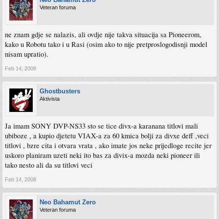
Veteran foruma
ne znam gdje se nalazis, ali ovdje nije takva situacija sa Pioneerom,
kako u Robotu tako i u Rasi (osim ako to nije pretproslogodisnji model
nisam upratio).
Feb 14, 2008
Ghostbusters
Aktivista
Ja imam SONY DVP-NS33 sto se tice divx-a karanana titlovi mali
ubiboze , a kupio djetetu VIAX-a za 60 kmica bolji za divxe deff ,veci
titlovi , bzre cita i otvara vrata , ako imate jos neke prijedloge recite jer
uskoro planiram uzeti neki ito bas za divix-a mozda neki pioneer ili
tako nesto ali da su titlovi veci
Feb 14, 2008
Neo Bahamut Zero
Veteran foruma