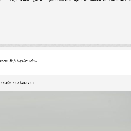
uzina. To je kupe/limuzina.
e nosače kao karavan