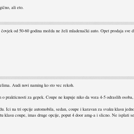
ično, ali eto.
 čovjek od 50-60 godina možda ne želi mladenački auto. Opet prodaja sve dik
lima. Audi novi naming ko sto vec rekoh.
m o prakticnosti za gepek. Coupe ne kupuje niko da voza 4-5 odraslih osoba,
u. Ici na tri opcije automobila, sedan, coupe i karavan za svaku klasu jedno
 klasu coupe, imas druge opcije, poput 4 door amg-a i slicno. Ne isplati se