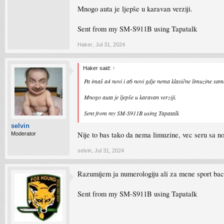
Mnogo auta je ljepše u karavan verziji.
Sent from my SM-S911B using Tapatalk
Haker
,
Jul 31, 2024
Haker said:
↑
Pa imaš a4 novi i a6 novi gdje nema klasične limuzine sam
Mnogo auta je ljepše u karavan verziji.
Sent from my SM-S911B using Tapatalk
selvin
Nije to bas tako da nema limuzine, vec seru sa no
Moderator
selvin
,
Jul 31, 2024
Razumijem ja numerologiju ali za mene sport back
Sent from my SM-S911B using Tapatalk