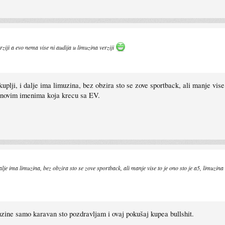
rziji a evo nema vise ni audija u limuzina verziji
lji, i dalje ima limuzina, bez obzira sto se zove sportback, ali manje vise 
im novim imenima koja krecu sa EV.
je ima limuzina, bez obzira sto se zove sportback, ali manje vise to je ono sto je a5, limuzina 
uzine samo karavan sto pozdravljam i ovaj pokušaj kupea bullshit.