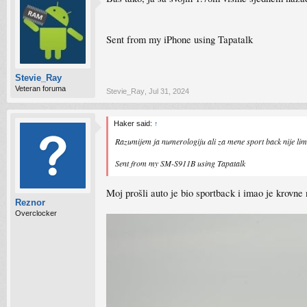
Sent from my iPhone using Tapatalk
Stevie_Ray
Veteran foruma
Stevie_Ray
,
Jul 31, 2024
Haker said:
↑
Razumijem ja numerologiju ali za mene sport back nije lim
Sent from my SM-S911B using Tapatalk
Moj prošli auto je bio sportback i imao je krovn
Reznor
Overclocker