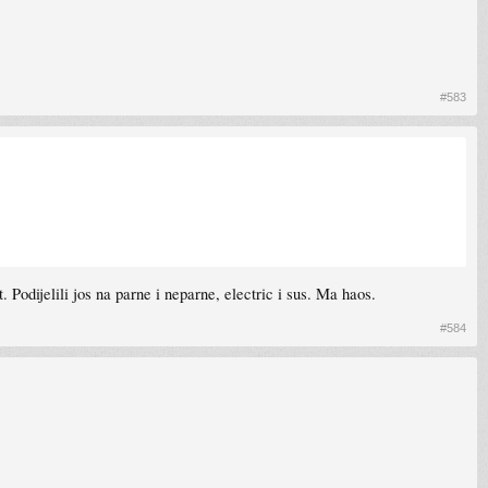
#583
odijelili jos na parne i neparne, electric i sus. Ma haos.
#584