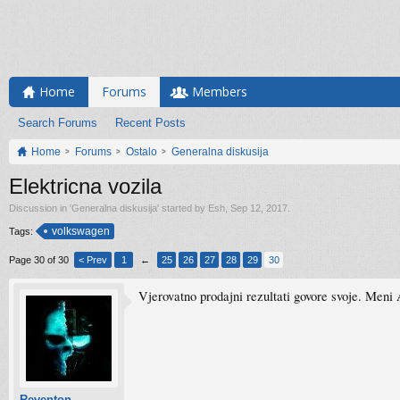
Home
Forums
Members
Search Forums
Recent Posts
Home
Forums
Ostalo
Generalna diskusija
Elektricna vozila
Discussion in '
Generalna diskusija
' started by
Esh
,
Sep 12, 2017
.
volkswagen
Tags:
Page 30 of 30
< Prev
1
←
25
26
27
28
29
30
Vjerovatno prodajni rezultati govore svoje. Meni 
Reventon