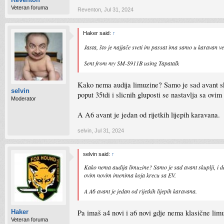
Veteran foruma
Reventon
,
Jul 31, 2024
Haker said:
↑
Jasta, što je najjače sveti im passat ima samo u karavan ve
Sent from my SM-S911B using Tapatalk
Kako nema audija limuzine? Samo je sad avant skup
selvin
poput 35tdi i slicnih gluposti se nastavlja sa ov
Moderator
A A6 avant je jedan od rijetkih lijepih karavana.
selvin
,
Jul 31, 2024
selvin said:
↑
Kako nema audija limuzine? Samo je sad avant skuplji, i dal
ovim novim imenima koja krecu sa EV.
A A6 avant je jedan od rijetkih lijepih karavana.
Pa imaš a4 novi i a6 novi gdje nema klasične lim
Haker
Veteran foruma