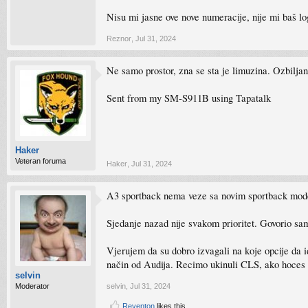
Nisu mi jasne ove nove numeracije, nije mi baš log
Reznor
,
Jul 31, 2024
Ne samo prostor, zna se sta je limuzina. Ozbiljan
Sent from my SM-S911B using Tapatalk
Haker
Veteran foruma
Haker
,
Jul 31, 2024
A3 sportback nema veze sa novim sportback mode
Sjedanje nazad nije svakom prioritet. Govorio sa
Vjerujem da su dobro izvagali na koje opcije da id
način od Audija. Recimo ukinuli CLS, ako hoces tu
selvin
Moderator
selvin
,
Jul 31, 2024
Reventon
likes this.