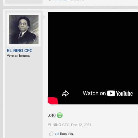
EL NINO CFC
Veteran foruma
3:40
EL NINO CFC
,
Dec 12, 2024
zoi
likes this.