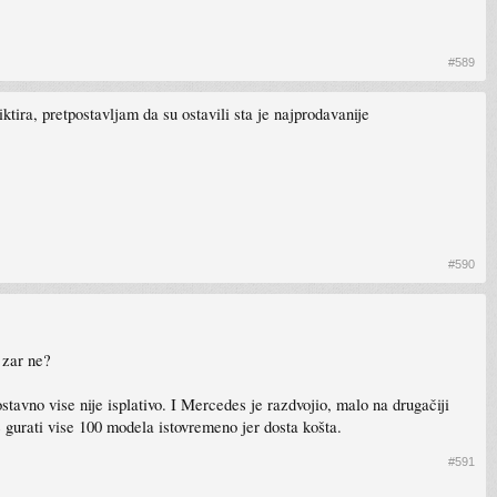
#589
tira, pretpostavljam da su ostavili sta je najprodavanije
#590
 zar ne?
stavno vise nije isplativo. I Mercedes je razdvojio, malo na drugačiji
 gurati vise 100 modela istovremeno jer dosta košta.
#591