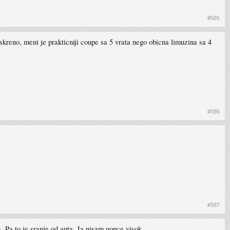
#585
Iskreno, meni je prakticniji coupe sa 5 vrata nego obicna limuzina sa 4
#586
#587
 Pa to je sranje od auta. Ja nisam uopce visok.