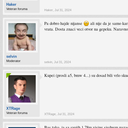
Haker
Veteran foruma
Haker
,
Jul 31, 2024
Pa dobro hajde nijanse
ali nije da je samo kar
vrata. Dosta znaci veci otvor na gepeku. Naravno d
selvin
Moderator
selvin
,
Jul 31, 2024
Kupei (prosli a5, bmw 4...) su dosad bili vrlo sku
XTRage
Veteran foruma
XTRage
,
Jul 31, 2024
Bas tako, ja sa svojih 1.78m visine sjednem nazad