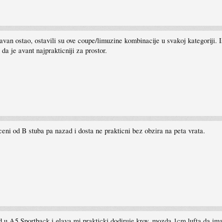
avan ostao, ostavili su ove coupe/limuzine kombinacije u svakoj kategoriji. 
a je avant najprakticniji za prostor.
ceni od B stuba pa nazad i dosta ne prakticni bez obzira na peta vrata.
 u A5 Sportback i glava mi prakticki dodiruje krov, mozda 1cm lufta da ima.