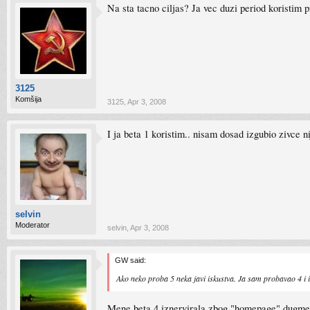
Na sta tacno ciljas? Ja vec duzi period koristim p
3125
Komšija
3125
,
Apr 3, 2008
I ja beta 1 koristim.. nisam dosad izgubio zivce 
selvin
Moderator
selvin
,
Apr 3, 2008
GW said:
Ako neko proba 5 neka javi iskustva. Ja sam probavao 4 i i
Mene beta 4 iznervirala zbog "homepage" dugmet