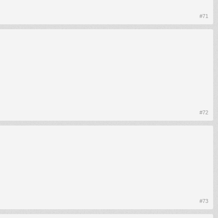
#71
#72
#73