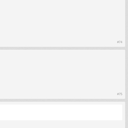
#74
#75