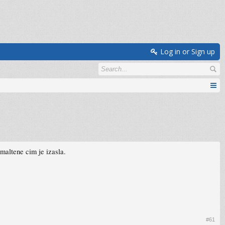
Log in or Sign up
maltene cim je izasla.
#61