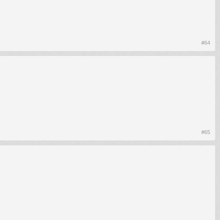
#64
#65