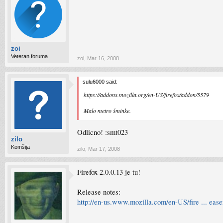
zoi
Veteran foruma
zoi
,
Mar 16, 2008
sulu6000 said:
https://addons.mozilla.org/en-US/firefox/addon/5579
Malo metro šminke.
Odlicno! :smt023
zilo
Komšija
zilo
,
Mar 17, 2008
Firefox 2.0.0.13 je tu!
Release notes:
http://en-us.www.mozilla.com/en-US/fire ... ease