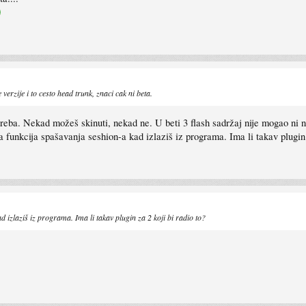
verzije i to cesto head trunk, znaci cak ni beta.
treba. Nekad možeš skinuti, nekad ne. U beti 3 flash sadržaj nije mogao ni n
 funkcija spašavanja seshion-a kad izlaziš iz programa. Ima li takav plugin 
 izlaziš iz programa. Ima li takav plugin za 2 koji bi radio to?