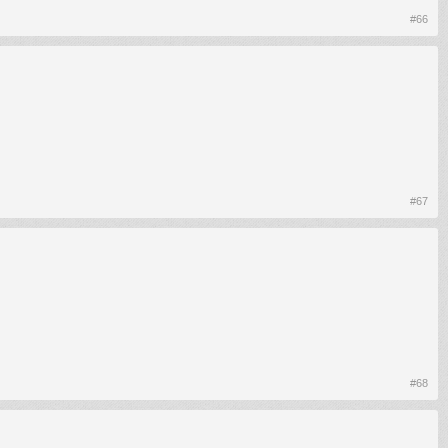
#66
#67
#68