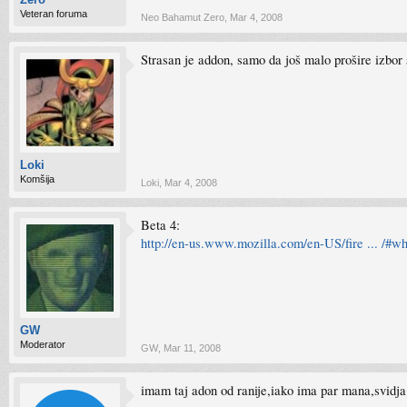
Veteran foruma
Neo Bahamut Zero
,
Mar 4, 2008
Strasan je addon, samo da još malo prošire izbor 
Loki
Komšija
Loki
,
Mar 4, 2008
Beta 4:
http://en-us.www.mozilla.com/en-US/fire ... /#w
GW
Moderator
GW
,
Mar 11, 2008
imam taj adon od ranije,iako ima par mana,svidja