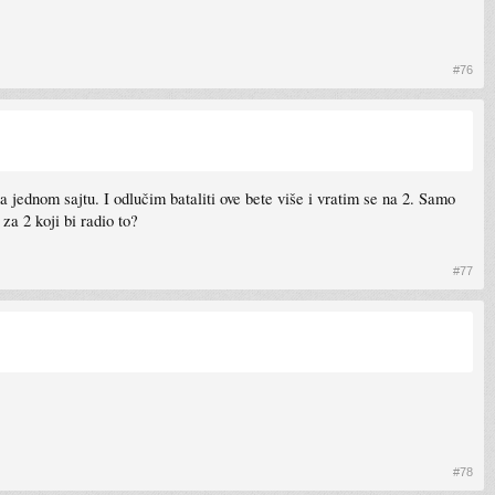
#76
a jednom sajtu. I odlučim bataliti ove bete više i vratim se na 2. Samo
za 2 koji bi radio to?
#77
#78