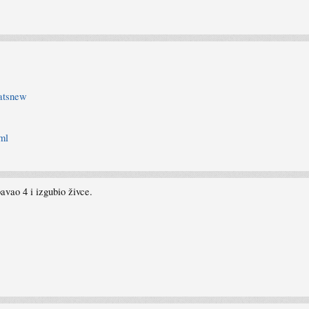
hatsnew
ml
avao 4 i izgubio živce.