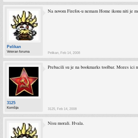
Na novom Firefox-u nemam Home ikonu niti je mogu
Pelikan
Veteran foruma
Pelikan
,
Feb 14, 2008
Prebacili su je na bookmarks toolbar. Mozes ici 
3125
Komšija
3125
,
Feb 14, 2008
Nisu morali. Hvala.