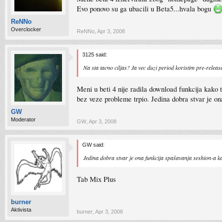
Evo ponovo su ga ubacili u Beta5...hvala bogu
ReNNo
Overclocker
ReNNo
,
Apr 3, 2008
3125 said:
Na sta tacno ciljas? Ja vec duzi period koristim pre-release 
Meni u beti 4 nije radila download funkcija kako 
bez veze probleme trpio. Jedina dobra stvar je ona
GW
Moderator
GW
,
Apr 3, 2008
GW said:
Jedina dobra stvar je ona funkcija spašavanja seshion-a kad
Tab Mix Plus
burner
Aktivista
burner
,
Apr 3, 2008