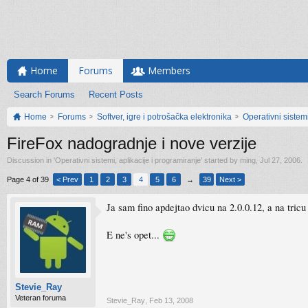
Home
Forums
Members
Search Forums
Recent Posts
Home
Forums
Softver, igre i potrošačka elektronika
Operativni sistemi
FireFox nadogradnje i nove verzije
Discussion in '
Operativni sistemi, aplikacije i programiranje
' started by
ming
,
Jul 27, 2006
.
Page 4 of 39
< Prev
1
2
3
4
5
6
→
39
Next >
Ja sam fino apdejtao dvicu na 2.0.0.12, a na tric
E ne's opet...
Stevie_Ray
Veteran foruma
Stevie_Ray
,
Feb 13, 2008