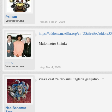
Pelikan
Veteran foruma
Pelikan
,
Feb 14, 2008
https://addons.mozilla.org/en-US/firefox/addon/5
Malo metro šminke.
ming
Veteran foruma
ming
,
Mar 4, 2008
svaka cast za ovo sulu. izgleda genijalno. :!:
Neo Bahamut
Zero