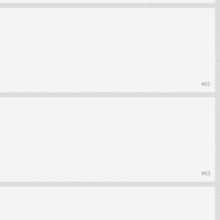
#62
#63