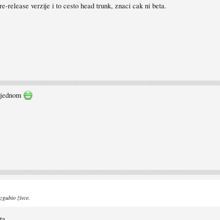
re-release verzije i to cesto head trunk, znaci cak ni beta.
nijednom
zgubio živce.
a....