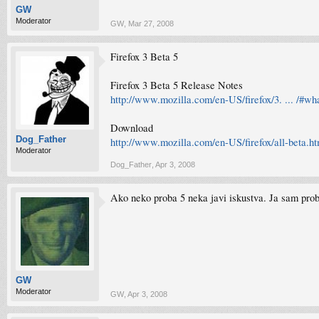
GW
Moderator
GW
,
Mar 27, 2008
Firefox 3 Beta 5
Firefox 3 Beta 5 Release Notes
http://www.mozilla.com/en-US/firefox/3. ... /#w
Download
Dog_Father
http://www.mozilla.com/en-US/firefox/all-beta.ht
Moderator
Dog_Father
,
Apr 3, 2008
Ako neko proba 5 neka javi iskustva. Ja sam prob
GW
Moderator
GW
,
Apr 3, 2008