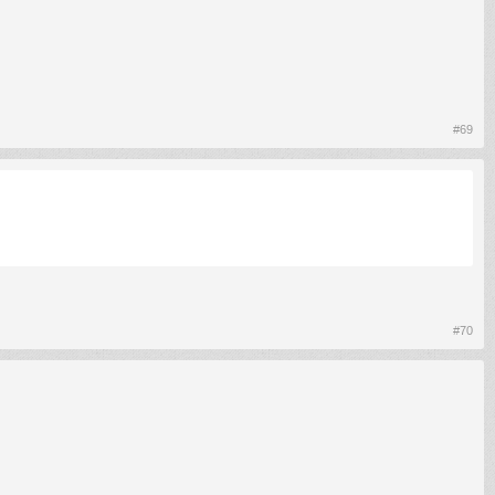
#69
#70