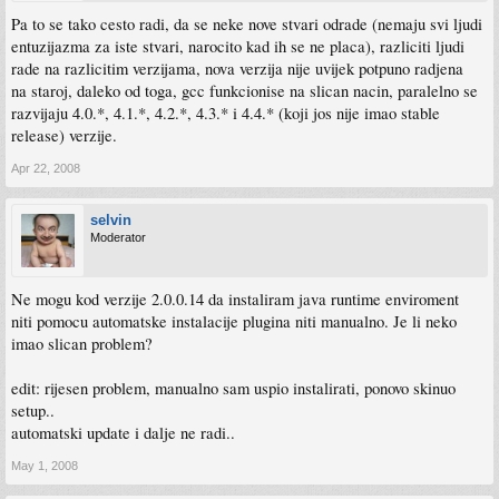
Pa to se tako cesto radi, da se neke nove stvari odrade (nemaju svi ljudi
entuzijazma za iste stvari, narocito kad ih se ne placa), razliciti ljudi
rade na razlicitim verzijama, nova verzija nije uvijek potpuno radjena
na staroj, daleko od toga, gcc funkcionise na slican nacin, paralelno se
razvijaju 4.0.*, 4.1.*, 4.2.*, 4.3.* i 4.4.* (koji jos nije imao stable
release) verzije.
Apr 22, 2008
selvin
Moderator
Ne mogu kod verzije 2.0.0.14 da instaliram java runtime enviroment
niti pomocu automatske instalacije plugina niti manualno. Je li neko
imao slican problem?
edit: rijesen problem, manualno sam uspio instalirati, ponovo skinuo
setup..
automatski update i dalje ne radi..
May 1, 2008