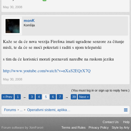
May 30, 2008
monK
Komšija
Kaže se da će nova verzija Firefoxa imati ugrađene senzore za čitanje
misli, te da će se moći pokretati i raditi s njom telepatski
s tim da će korisnici morati poznavati naredbe na ruskom jeziku
http://www.youtube.com/watch?v=nXaS2EQrX7Q
May 30, 2008
(You must log in or sign up to reply here.)
< Prev
1
←
3
4
5
6
7
→
39
Next >
Forums
...
Operativni sistemi, aplikacije i programiranje
Contact Us
Help
Forum software by XenForo
Terms and Rules
Privacy Policy
Style by Arty
®