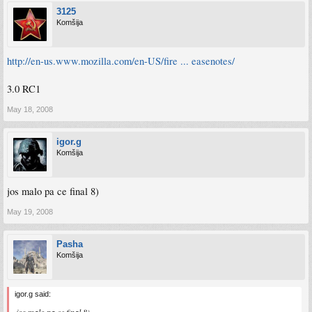
3125
Komšija
http://en-us.www.mozilla.com/en-US/fire ... easenotes/
3.0 RC1
May 18, 2008
igor.g
Komšija
jos malo pa ce final 8)
May 19, 2008
Pasha
Komšija
igor.g said: