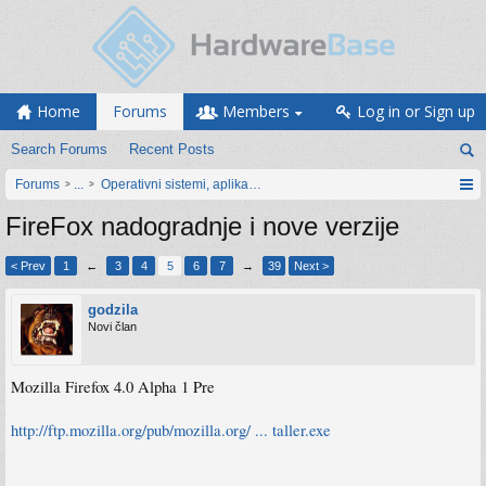
Home
Forums
Members
Log in or Sign up
Search Forums
Recent Posts
Forums
...
Operativni sistemi, aplikacije i programiranje
FireFox nadogradnje i nove verzije
< Prev
1
←
3
4
5
6
7
→
39
Next >
godzila
Novi član
Mozilla Firefox 4.0 Alpha 1 Pre
http://ftp.mozilla.org/pub/mozilla.org/ ... taller.exe