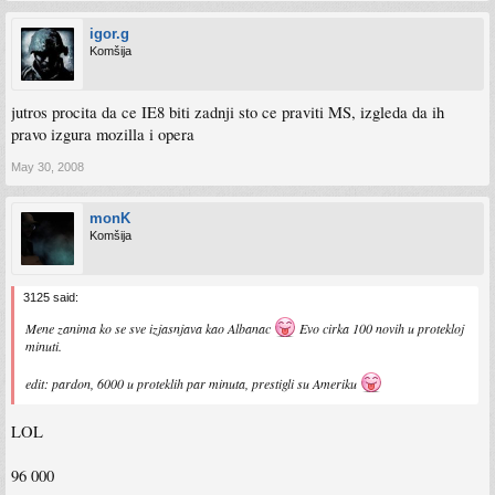
igor.g
Komšija
jutros procita da ce IE8 biti zadnji sto ce praviti MS, izgleda da ih
pravo izgura mozilla i opera
May 30, 2008
monK
Komšija
3125 said:
Mene zanima ko se sve izjasnjava kao Albanac
Evo cirka 100 novih u protekloj
minuti.
edit: pardon, 6000 u proteklih par minuta, prestigli su Ameriku
LOL
96 000