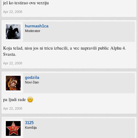
jel ko testirao ovu verziju
Apr 22, 2008
hurmash1ca
Moderator
Koja telad, nisu jos ni tricu izbacili, a vec napravili public Alphu 4.
Svasta.
Apr 22, 2008
godzila
Novi član
pa ljudi rade
Apr 22, 2008
3125
Komšija