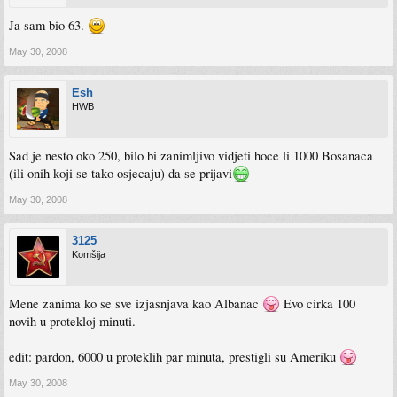
Ja sam bio 63.
May 30, 2008
Esh
HWB
Sad je nesto oko 250, bilo bi zanimljivo vidjeti hoce li 1000 Bosanaca
(ili onih koji se tako osjecaju) da se prijavi
May 30, 2008
3125
Komšija
Mene zanima ko se sve izjasnjava kao Albanac
Evo cirka 100
novih u protekloj minuti.
edit: pardon, 6000 u proteklih par minuta, prestigli su Ameriku
May 30, 2008