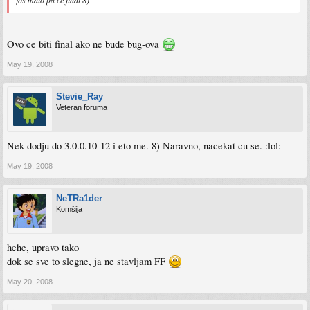
jos malo pa ce final 8)
Ovo ce biti final ako ne bude bug-ova
May 19, 2008
Stevie_Ray
Veteran foruma
Nek dodju do 3.0.0.10-12 i eto me. 8) Naravno, nacekat cu se. :lol:
May 19, 2008
NeTRa1der
Komšija
hehe, upravo tako
dok se sve to slegne, ja ne stavljam FF
May 20, 2008