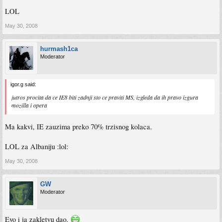
LOL
May 30, 2008
hurmash1ca
Moderator
igor.g said:
jutros procita da ce IE8 biti zadnji sto ce praviti MS, izgleda da ih pravo izgura
mozilla i opera
Ma kakvi, IE zauzima preko 70% trzisnog kolaca.
LOL za Albaniju :lol:
May 30, 2008
GW
Moderator
Evo i ja zakletvu dao.