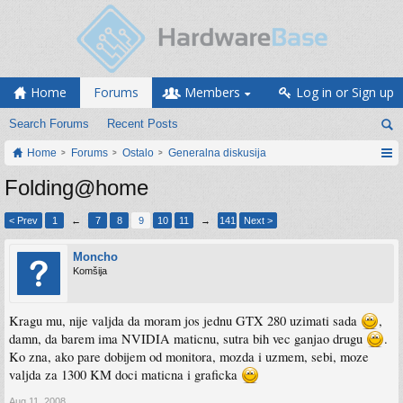
Home
Forums
Members
Log in or Sign up
Search Forums
Recent Posts
Home
Forums
Ostalo
Generalna diskusija
Folding@home
< Prev
1
←
7
8
9
10
11
→
141
Next >
Moncho
Komšija
Kragu mu, nije valjda da moram jos jednu GTX 280 uzimati sada
,
damn, da barem ima NVIDIA maticnu, sutra bih vec ganjao drugu
.
Ko zna, ako pare dobijem od monitora, mozda i uzmem, sebi, moze
valjda za 1300 KM doci maticna i graficka
Aug 11, 2008