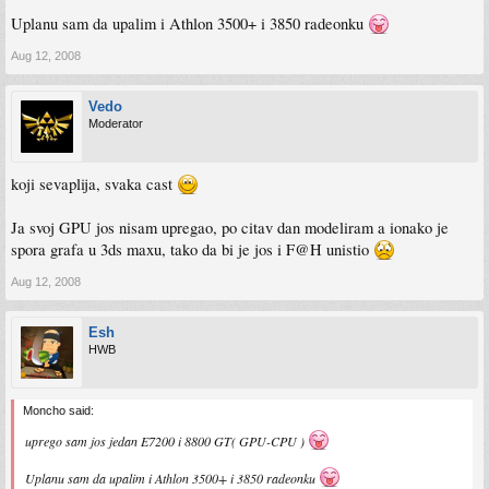
Uplanu sam da upalim i Athlon 3500+ i 3850 radeonku
Aug 12, 2008
Vedo
Moderator
koji sevaplija, svaka cast
Ja svoj GPU jos nisam upregao, po citav dan modeliram a ionako je
spora grafa u 3ds maxu, tako da bi je jos i F@H unistio
Aug 12, 2008
Esh
HWB
Moncho said:
uprego sam jos jedan E7200 i 8800 GT( GPU-CPU )
Uplanu sam da upalim i Athlon 3500+ i 3850 radeonku