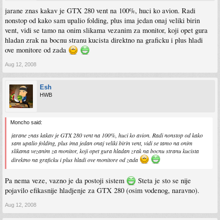
jarane znas kakav je GTX 280 vent na 100%, huci ko avion. Radi
nonstop od kako sam upalio folding, plus ima jedan onaj veliki birin
vent, vidi se tamo na onim slikama vezanim za monitor, koji opet gura
hladan zrak na bocnu stranu kucista direktno na graficku i plus hladi
ove monitore od zada
Aug 12, 2008
Esh
HWB
Moncho said:
jarane znas kakav je GTX 280 vent na 100%, huci ko avion. Radi nonstop od kako
sam upalio folding, plus ima jedan onaj veliki birin vent, vidi se tamo na onim
slikama vezanim za monitor, koji opet gura hladan zrak na bocnu stranu kucista
direktno na graficku i plus hladi ove monitore od zada
Pa nema veze, vazno je da postoji sistem
Steta je sto se nije
pojavilo efikasnije hladjenje za GTX 280 (osim vodenog, naravno).
Aug 12, 2008