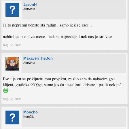
JasonH
Aktivista
Ja to nepratim uopste sta radim , samo nek se radi ..
nebitni su poeni za mene , nek se napreduje i nek nas je sto vise
Aug 12, 2008
MakaveliTheDon
Aktivista
Evo i ja cu se prikljuciti tom projektu, mislio sam da nabacim gpu
klijent, graficka 9600gt, samo jos da instaliram drivere i pustit nek piči.
Aug 12, 2008
Moncho
Komšija