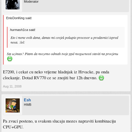
Moderator
EnisDonKing said:
hurmash1ca said:
Eto i mene ovih dana, danas mi covjek pokupio procesor u prodavnici ispred
nosa. :lol:
Sta uzimas? Pitam da mozemo odmah tvoje ppd mogucnosti staviti na procjenu
E7200, i cekat cu neko vrijeme hladnjak iz Hrvacke, pa onda
clockanje. Dotad RV770 ce se znojiti bar 12h dnevno.
Aug 11, 2008
Esh
HWB
Pa zvuci posteno, u svakom slucaju mozes napraviti kombinaciju
CPU+GPU.