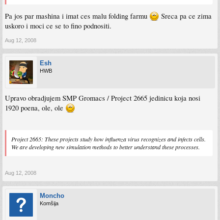
Pa jos par mashina i imat ces malu folding farmu
Sreca pa ce zima
uskoro i moci ce se to fino podnositi.
Aug 12, 2008
Esh
HWB
Upravo obradjujem SMP Gromacs / Project 2665 jedinicu koja nosi
1920 poena, ole, ole
Project 2665: These projects study how influenza virus recognizes and infects cells.
We are developing new simulation methods to better understand these processes.
Aug 12, 2008
Moncho
Komšija