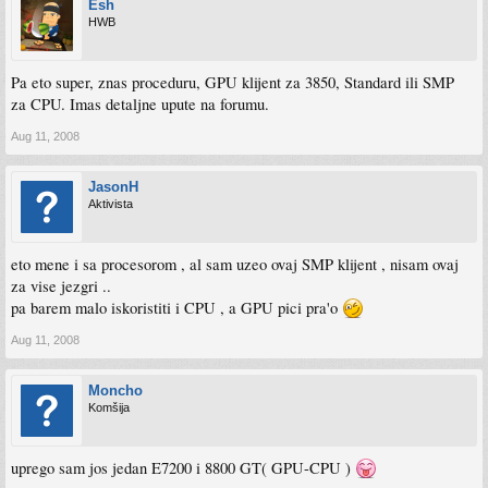
Esh
HWB
Pa eto super, znas proceduru, GPU klijent za 3850, Standard ili SMP
za CPU. Imas detaljne upute na forumu.
Aug 11, 2008
JasonH
Aktivista
eto mene i sa procesorom , al sam uzeo ovaj SMP klijent , nisam ovaj
za vise jezgri ..
pa barem malo iskoristiti i CPU , a GPU pici pra'o
Aug 11, 2008
Moncho
Komšija
uprego sam jos jedan E7200 i 8800 GT( GPU-CPU )