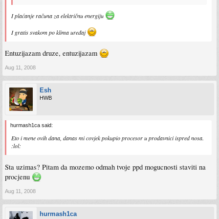
I plaćanje računa za električnu energiju
I gratis svakom po klima uređaj
Entuzijazam druze, entuzijazam
Aug 11, 2008
Esh
HWB
hurmash1ca said:
Eto i mene ovih dana, danas mi covjek pokupio procesor u prodavnici ispred nosa.
:lol:
Sta uzimas? Pitam da mozemo odmah tvoje ppd mogucnosti staviti na
procjenu
Aug 11, 2008
hurmash1ca