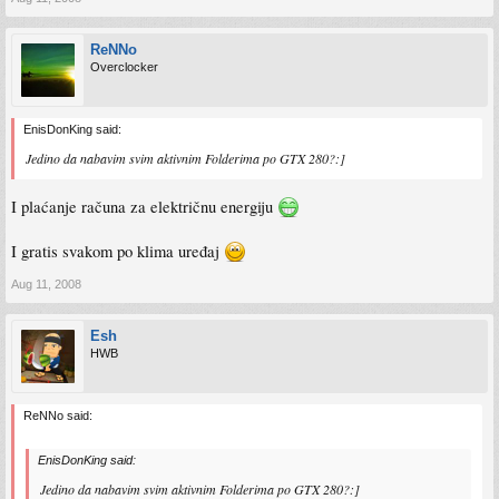
ReNNo
Overclocker
EnisDonKing said:
Jedino da nabavim svim aktivnim Folderima po GTX 280?:]
I plaćanje računa za električnu energiju
I gratis svakom po klima uređaj
Aug 11, 2008
Esh
HWB
ReNNo said:
EnisDonKing said:
Jedino da nabavim svim aktivnim Folderima po GTX 280?:]