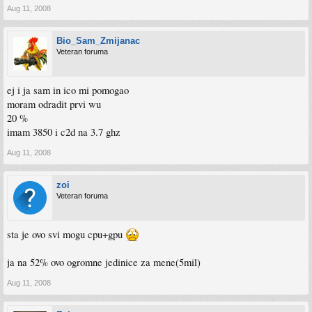
Aug 11, 2008
Bio_Sam_Zmijanac
Veteran foruma
ej i ja sam in ico mi pomogao
moram odradit prvi wu
20 %
imam 3850 i c2d na 3.7 ghz
Aug 11, 2008
zoi
Veteran foruma
sta je ovo svi mogu cpu+gpu
ja na 52% ovo ogromne jedinice za mene(5mil)
Aug 11, 2008