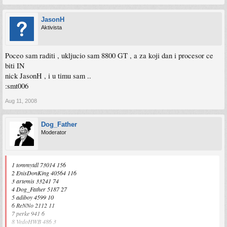
JasonH
Aktivista
Poceo sam raditi , ukljucio sam 8800 GT , a za koji dan i procesor ce
biti IN
nick JasonH , i u timu sam ..
:smt006
Aug 11, 2008
Dog_Father
Moderator
1 tommytdl 73014 156
2 EnisDonKing 40564 116
3 artemis 33241 74
4 Dog_Father 5187 27
5 adiboy 4599 10
6 ReNNo 2112 11
7 perke 941 6
8 VedoHWB 486 3