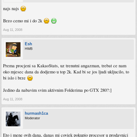
najs najs
Brzo cemo mi i do 2k
Aug 11, 2008
Esh
HWB
Prema procjeni sa KakaoStats, uz trenutni angazman, trebat ce nam
oko mjesec dana da dodjemo u top 2k. Kad bi se jos ljudi ukljucilo, to
bi islo i brze
Jedino da nabavim svim aktivnim Folderima po GTX 280?:]
Aug 11, 2008
hurmash1ca
Moderator
Eto i mene ovih dana, danas mi covjek pokupio procesor u prodavnici