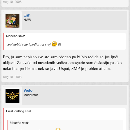
Aug 10, 2008
Esh
HWB
Moncho said:
cool dobili smo i podforum svoj
8)
Eto, ja sam napisao sve sto sam obecao pa bi bio red da se jos ljudi
ukljuci. Za svaki od navedenih vodica omogucio sam diskusiju pa ako
neko ima problema, nek se javi. Usput, SMP je problematican.
Aug 10, 2008
Vedo
Moderator
EnisDonKing said:
Moncho said: