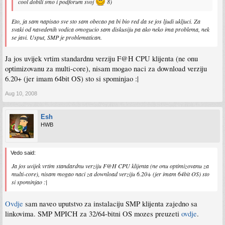
cool dobili smo i podforum svoj
8)
Eto, ja sam napisao sve sto sam obecao pa bi bio red da se jos ljudi ukljuci. Za
svaki od navedenih vodica omogucio sam diskusiju pa ako neko ima problema, nek
se javi. Usput, SMP je problematican.
Ja jos uvijek vrtim standardnu verziju F@H CPU klijenta (ne onu
optimizovanu za multi-core), nisam mogao naci za download verziju
6.20+ (jer imam 64bit OS) sto si spominjao :|
Aug 10, 2008
Esh
HWB
Vedo said:
Ja jos uvijek vrtim standardnu verziju F@H CPU klijenta (ne onu optimizovanu za
multi-core), nisam mogao naci za download verziju 6.20+ (jer imam 64bit OS) sto
si spominjao :|
Ovdje
sam naveo uputstvo za instalaciju SMP klijenta zajedno sa
linkovima. SMP MPICH za 32/64-bitni OS mozes preuzeti
ovdje
.