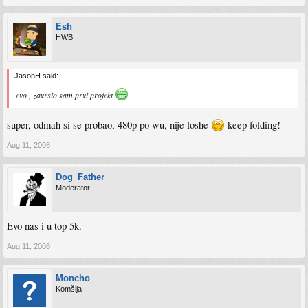
Esh
HWB
JasonH said:
evo , zavrsio sam prvi projekt
super, odmah si se probao, 480p po wu, nije loshe
keep folding!
Aug 11, 2008
Dog_Father
Moderator
Evo nas i u top 5k.
Aug 11, 2008
Moncho
Komšija