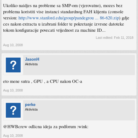
Ukoliko naidjes na probleme sa SMP-om (vjerovatno), mozes bez
problema koristiti vise instanci standardnog FAH klijenta (console
version:
http://www.stanford.edu/group/pandegrou ... 86-620.zip
) gdje
ces nakon extracta u izabrani folder te pokretanje izvrsne datoteke
tokom konfiguracije povecati vrijednost za machine ID...
Last edited:
Feb 11, 2018
Aug 10, 2008
JasonH
Aktivista
eto mene sutra , GPU , a CPU nakon OC-a
Aug 10, 2008
perke
Aktivista
@HWBcrew odlicna ideja za podforum :wink:
Aug 10, 2008