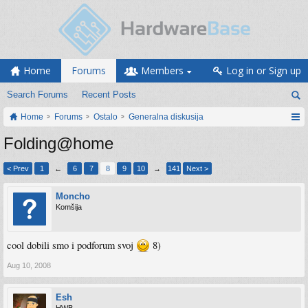
Home
Forums
Members
Log in or Sign up
Search Forums
Recent Posts
Home
Forums
Ostalo
Generalna diskusija
Folding@home
< Prev
1
←
6
7
8
9
10
→
141
Next >
Moncho
Komšija
cool dobili smo i podforum svoj
8)
Aug 10, 2008
Esh