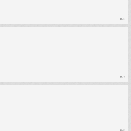
#26
#27
#28