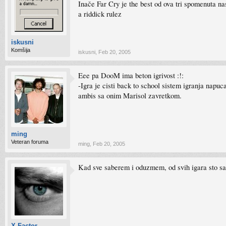
Inače Far Cry je the best od ova tri spomenuta na
a riddick rulez
iskusni
Komšija
iskusni
,
Feb 20, 2005
Eee pa DooM ima beton igrivost :!:
-Igra je cisti back to school sistem igranja napu
ambis sa onim Marisol zavretkom.
ming
Veteran foruma
ming
,
Feb 20, 2005
Kad sve saberem i oduzmem, od svih igara sto sam
X-Factor