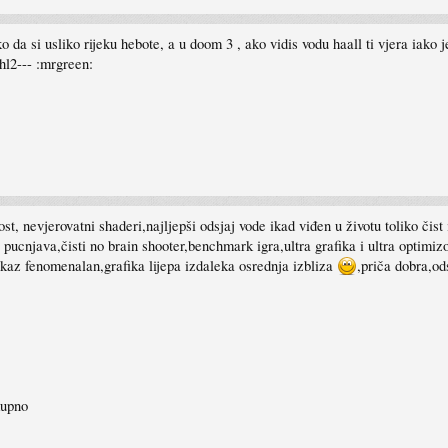
o da si usliko rijeku hebote, a u doom 3 , ako vidis vodu haall ti vjera iako 
hl2--- :mrgreen:
st, nevjerovatni shaderi,najljepši odsjaj vode ikad viđen u životu toliko či
cnjava,čisti no brain shooter,benchmark igra,ultra grafika i ultra optimizo
ikaz fenomenalan,grafika lijepa izdaleka osrednja izbliza
,priča dobra,od
kupno