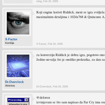
ming
,
Feb 20, 2005
ovo nije samo bilo što se tiče grafike već svega ukupno
ali oblivion grafika je najsavršenija
Koji engine koristi Riddick, meni se igra svidjela
maximalnim detaljima i 1024x768 & Quincunx AA a
X-Factor
Komšija
X-Factor
,
Feb 20, 2005
za konverziju Riddick je dobra igra, pogotovo on
Jedino nevalja što je onoliko prekratka, za dan s
Dr.Overclock
Aktivista
Dr.Overclock
,
Feb 20, 2005
@deloren
izvinjavam se što sam napisao da Far Cry ima os