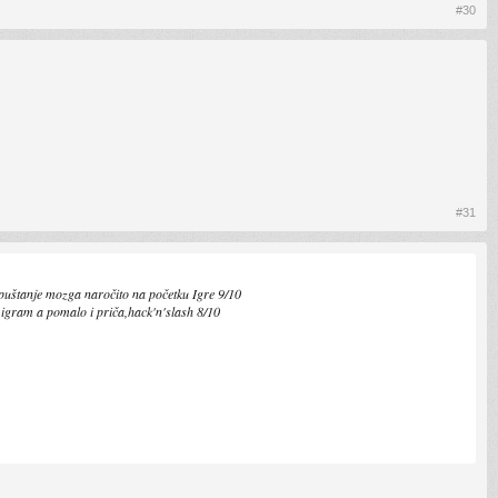
#30
#31
 opuštanje mozga naročito na početku Igre 9/10
 igram a pomalo i priča,hack'n'slash 8/10