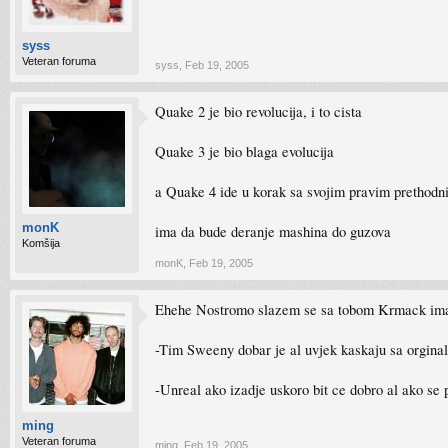
syss
Veteran foruma
syss
,
Feb 19, 2005
Quake 2 je bio revolucija, i to cista
Quake 3 je bio blaga evolucija
a Quake 4 ide u korak sa svojim pravim prethodn
monK
ima da bude deranje mashina do guzova
Komšija
monK
,
Feb 19, 2005
Ehehe Nostromo slazem se sa tobom Krmack ima 
-Tim Sweeny dobar je al uvjek kaskaju sa orginaln
-Unreal ako izadje uskoro bit ce dobro al ako se 
ming
Veteran foruma
ming
,
Feb 19, 2005