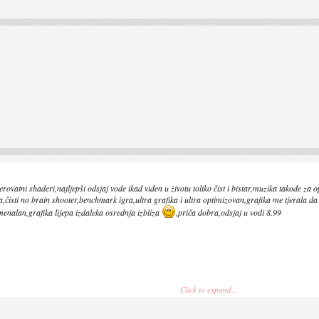
rovatni shaderi,najljepši odsjaj vode ikad viđen u životu toliko čist i bistar,muzika takođe za
isti no brain shooter,benchmark igra,ultra grafika i ultra optimizovan,grafika me tjerala da
menalan,grafika lijepa izdaleka osrednja izbliza
,priča dobra,odsjaj u vodi 8.99
Click to expand...
gadi stvarno overhyped naslov do jaja)