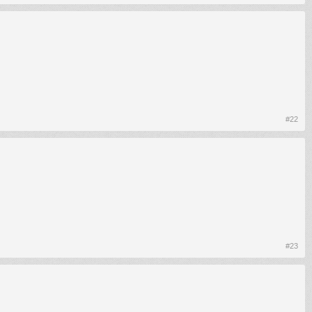
#22
#23