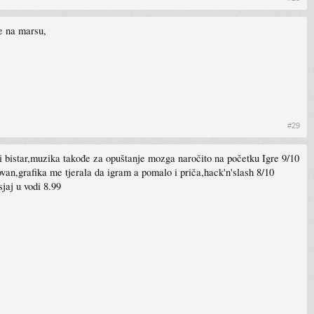
je na marsu,
#29
st i bistar,muzika takođe za opuštanje mozga naročito na početku Igre 9/10
van,grafika me tjerala da igram a pomalo i priča,hack'n'slash 8/10
sjaj u vodi 8.99