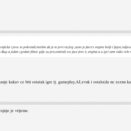
ficka i proc to pokretali,mislim da je to prvi razlog zasto je farcry engine bolji i ljepsi,vidjec
u Bug-a jedan zgodan filmic gdje su prezentirali sve jace fore iz engina a u igri sam vidio vrlo
anje kakav ce biti ostatak igre tj. gameplay,AI,zvuk i ostalo(da ne zeznu k
rajnje je vrijeme.