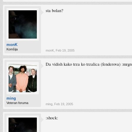
sta bolan?
monK
Komšija
monK
,
Feb 19, 2005
Da vidish kako trza ko trzalica (fenderova) :mrgr
ming
Veteran foruma
ming
,
Feb 19, 2005
:shock: