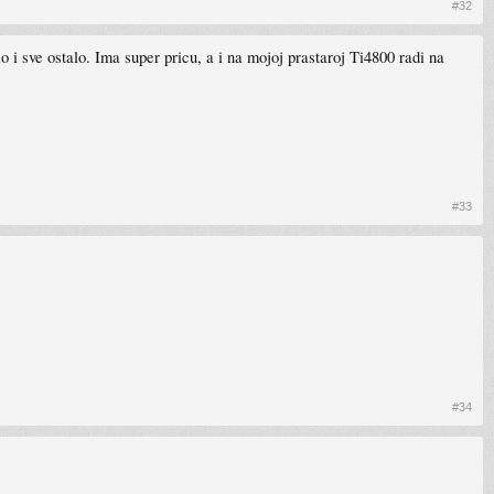
#32
o i sve ostalo. Ima super pricu, a i na mojoj prastaroj Ti4800 radi na
#33
#34