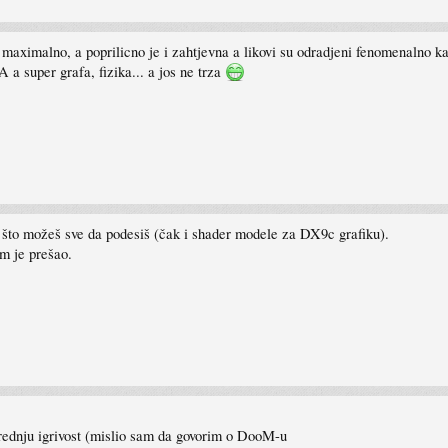
 maximalno, a poprilicno je i zahtjevna a likovi su odradjeni fenomenalno ka
 super grafa, fizika... a jos ne trza
o što možeš sve da podesiš (čak i shader modele za DX9c grafiku).
am je prešao.
rednju igrivost (mislio sam da govorim o DooM-u