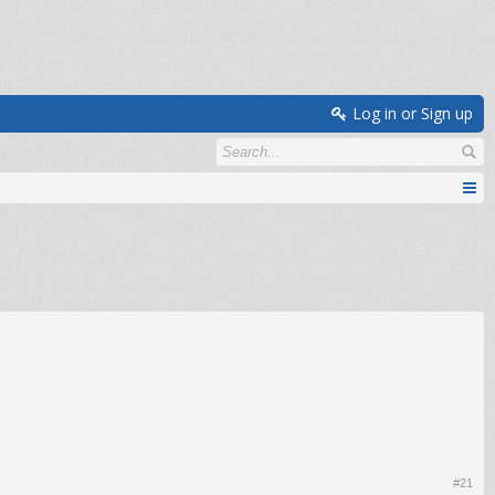
Log in or Sign up
#21