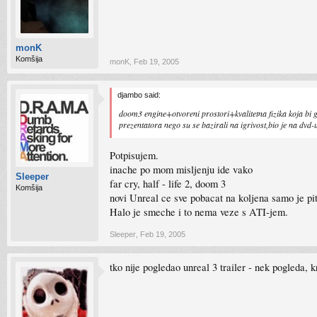
monK
Komšija
monK
,
Feb 19, 2005
djambo said:
doom3 engine+otvoreni prostori+kvalitetna fizika koja bi gra
prezentatora nego su se bazirali na igrivost,bio je na dvd-
Potpisujem.
inache po mom misljenju ide vako
Sleeper
far cry, half - life 2, doom 3
Komšija
novi Unreal ce sve pobacat na koljena samo je pit
Halo je smeche i to nema veze s ATI-jem.
Sleeper
,
Feb 19, 2005
tko nije pogledao unreal 3 trailer - nek pogleda, k