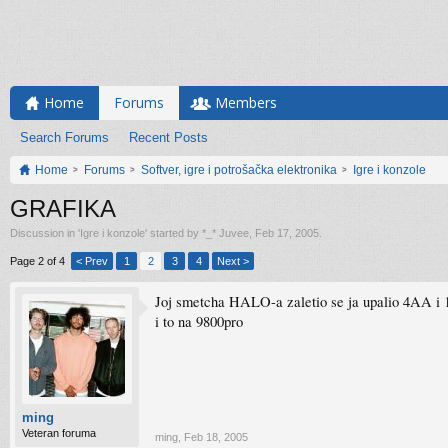
Home
Forums
Members
Search Forums
Recent Posts
Home
Forums
Softver, igre i potrošačka elektronika
Igre i konzole
GRAFIKA
Discussion in '
Igre i konzole
' started by
*_* Juvee
,
Feb 17, 2005
.
Page 2 of 4
< Prev
1
2
3
4
Next >
Joj smetcha HALO-a zaletio se ja upalio 4AA i 
i to na 9800pro
ming
Veteran foruma
ming
,
Feb 18, 2005