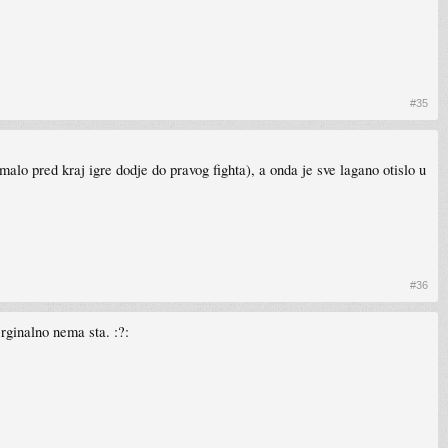
#35
alo pred kraj igre dodje do pravog fighta), a onda je sve lagano otislo u
#36
rginalno nema sta. :?: