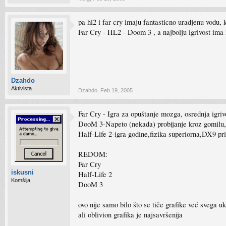
pa hl2 i far cry imaju fantasticno uradjenu vodu, k
Far Cry - HL2 - Doom 3 , a najbolju igrivost ima 
Dzahdo
Aktivista
Dzahdo
,
Feb 19, 2005
Far Cry - Igra za opuštanje mozga, osrednja igrivo
DooM 3-Napeto (nekada) probijanje kroz gomilu, pu
Half-Life 2-igra godine,fizika superiorna,DX9 pr
REDOM:
Far Cry
iskusni
Half-Life 2
Komšija
DooM 3
ovo nije samo bilo što se tiče grafike već svega u
ali oblivion grafika je najsavršenija