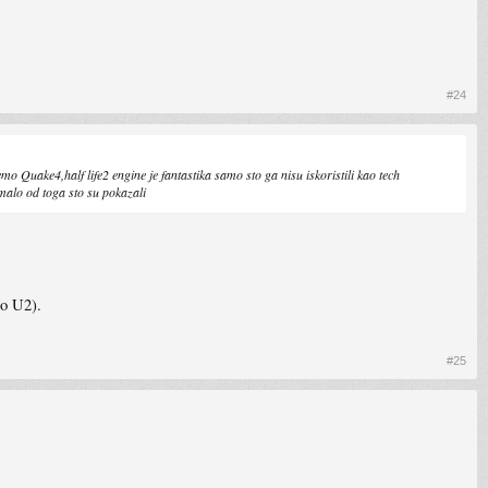
#24
emo Quake4,half life2 engine je fantastika samo sto ga nisu iskoristili kao tech
 malo od toga sto su pokazali
ao U2).
#25