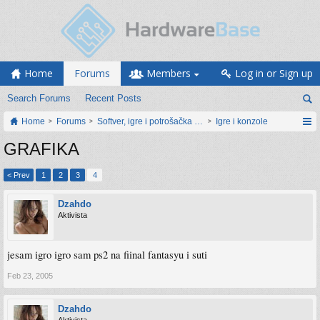
Home
Forums
Members
Log in or Sign up
Search Forums
Recent Posts
Home
Forums
Softver, igre i potrošačka elektronika
Igre i konzole
GRAFIKA
< Prev
1
2
3
4
Dzahdo
Aktivista
jesam igro igro sam ps2 na fiinal fantasyu i suti
Feb 23, 2005
Dzahdo