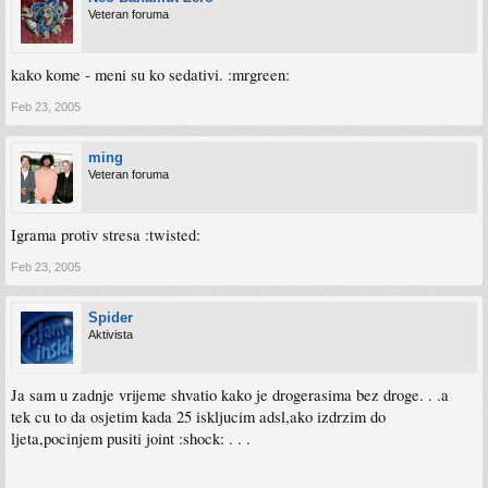
Veteran foruma
kako kome - meni su ko sedativi. :mrgreen:
Feb 23, 2005
ming
Veteran foruma
Igrama protiv stresa :twisted:
Feb 23, 2005
Spider
Aktivista
Ja sam u zadnje vrijeme shvatio kako je drogerasima bez droge. . .a
tek cu to da osjetim kada 25 iskljucim adsl,ako izdrzim do
ljeta,pocinjem pusiti joint :shock: . . .