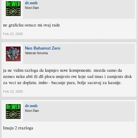
dr.web
Novi član
ne graficku ostace mi ovaj rade
Feb 23, 2005
Neo Bahamut Zero
Veteran foruma
ja ne vidim razloga da kupujes nove komponente. mozda samo da
uzmes neku abit ili dfi plocu umjesto ove koje sad imas i zamjenis disk
za veci uz doplatu. imho - bacanje para, bolje sacuvaj za kasnije.
Feb 23, 2005
dr.web
Novi član
Imaju 2 rrazloga