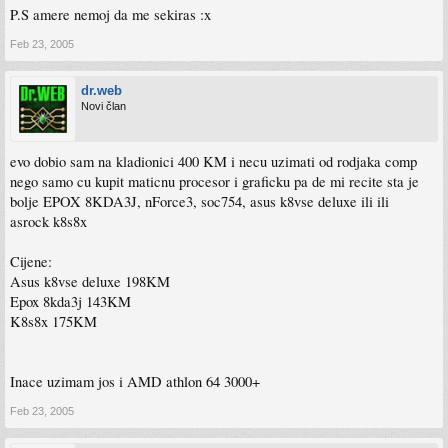
P.S amere nemoj da me sekiras :x
Feb 23, 2005
dr.web
Novi član
evo dobio sam na kladionici 400 KM i necu uzimati od rodjaka comp
nego samo cu kupit maticnu procesor i graficku pa de mi recite sta je
bolje EPOX 8KDA3J, nForce3, soc754, asus k8vse deluxe ili ili
asrock k8s8x
Cijene:
Asus k8vse deluxe 198KM
Epox 8kda3j 143KM
K8s8x 175KM
Inace uzimam jos i AMD athlon 64 3000+
Feb 23, 2005