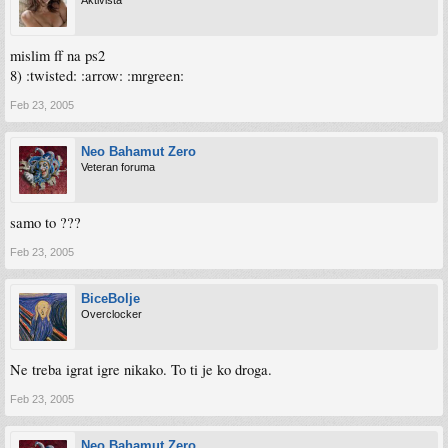
Aktivista
mislim ff na ps2
8) :twisted: :arrow: :mrgreen:
Feb 23, 2005
Neo Bahamut Zero
Veteran foruma
samo to ???
Feb 23, 2005
BiceBolje
Overclocker
Ne treba igrat igre nikako. To ti je ko droga.
Feb 23, 2005
Neo Bahamut Zero