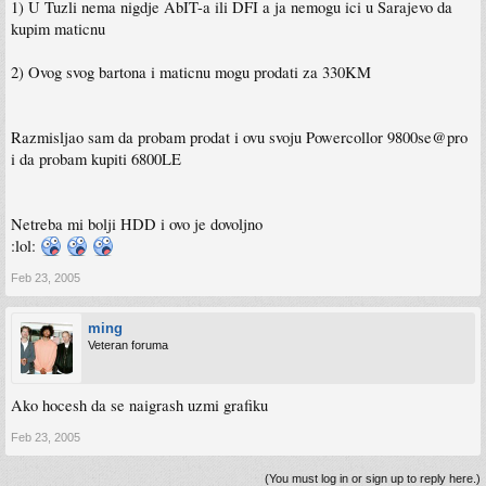
1) U Tuzli nema nigdje AbIT-a ili DFI a ja nemogu ici u Sarajevo da
kupim maticnu
2) Ovog svog bartona i maticnu mogu prodati za 330KM
Razmisljao sam da probam prodat i ovu svoju Powercollor 9800se@pro
i da probam kupiti 6800LE
Netreba mi bolji HDD i ovo je dovoljno
:lol:
Feb 23, 2005
ming
Veteran foruma
Ako hocesh da se naigrash uzmi grafiku
Feb 23, 2005
(You must log in or sign up to reply here.)