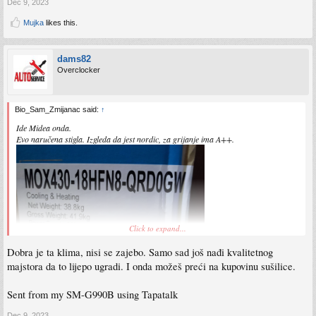
Dec 9, 2023
Mujka
likes this.
dams82
Overclocker
Bio_Sam_Zmijanac said:
↑
Ide Midea onda.
Evo naručena stigla. Izgleda da jest nordic, za grijanje ima A++.
Click to expand...
Dobra je ta klima, nisi se zajebo. Samo sad još nađi kvalitetnog
majstora da to lijepo ugradi. I onda možeš preći na kupovinu sušilice.
Sent from my SM-G990B using Tapatalk
Dec 9, 2023