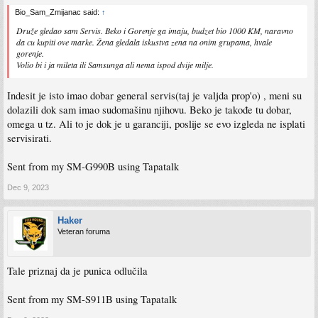
Bio_Sam_Zmijanac said:
↑
Druže gledao sam Servis. Beko i Gorenje ga imaju, budzet bio 1000 KM, naravno
da cu kupiti ove marke. Žena gledala iskustva zena na onim grupama, hvale
gorenje.
Volio bi i ja mileta ili Samsunga ali nema ispod dvije milje.
Indesit je isto imao dobar general servis(taj je valjda prop'o) , meni su
dolazili dok sam imao sudomašinu njihovu. Beko je takođe tu dobar,
omega u tz. Ali to je dok je u garanciji, poslije se evo izgleda ne isplati
servisirati.
Sent from my SM-G990B using Tapatalk
Dec 9, 2023
Haker
Veteran foruma
Tale priznaj da je punica odlučila
Sent from my SM-S911B using Tapatalk