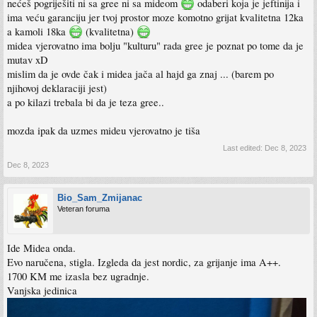
nećeš pogriješiti ni sa gree ni sa mideom
odaberi koja je jeftinija i
ima veću garanciju jer tvoj prostor moze komotno grijat kvalitetna 12ka
a kamoli 18ka
(kvalitetna)
midea vjerovatno ima bolju "kulturu" rada gree je poznat po tome da je
mutav xD
mislim da je ovde čak i midea jača al hajd ga znaj ... (barem po
njihovoj deklaraciji jest)
a po kilazi trebala bi da je teza gree..
mozda ipak da uzmes mideu vjerovatno je tiša
Last edited:
Dec 8, 2023
Dec 8, 2023
Bio_Sam_Zmijanac
Veteran foruma
Ide Midea onda.
Evo naručena, stigla. Izgleda da jest nordic, za grijanje ima A++.
1700 KM me izasla bez ugradnje.
Vanjska jedinica