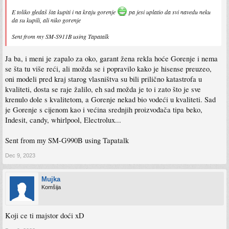
E toliko gledaš šta kupiti i na kraju gorenje
pa jesi uplatio da svi navedu neku
da su kupili, ali niko gorenje
Sent from my SM-S911B using Tapatalk
Ja ba, i meni je zapalo za oko, garant žena rekla hoće Gorenje i nema
se šta tu više reći, ali možda se i popravilo kako je hisense preuzeo,
oni modeli pred kraj starog vlasništva su bili prilično katastrofa u
kvaliteti, dosta se raje žalilo, eh sad možda je to i zato što je sve
krenulo dole s kvalitetom, a Gorenje nekad bio vodeći u kvaliteti. Sad
je Gorenje s cijenom kao i većina srednjih proizvođača tipa beko,
Indesit, candy, whirlpool, Electrolux...
Sent from my SM-G990B using Tapatalk
Dec 9, 2023
Mujka
Komšija
Koji ce ti majstor doći xD