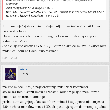
pomješane
jedna je kapaciteta 5.5 a druga 5.8 kw ...
MSEPCU-18HRFN8-IE/ MOX430-18HFN8 - mislim da je ovo nordic verzija 5.8kw
MSEPCU-18HRFN8-QRD0GW - a ovo 5.5kw
Ja imam osjećaj da ovi sto prodaju muljaju, jer tesko skontati kakav
proizvod dobijaš.
Da ne bi ispao debil, ponesem vagu, i kazem im stavljaj vanjsku
jedinicu na Vagu.
Što svi bježite od ove LG S18EQ. Bojim se ako ce mi uvalit kakvu lošu
mideu da idem na Gree lomo regular.!?
Dec 7, 2023
nivla
Komšija
ma kod midee 18ke je najvjerovatnije mitsubishi kompresor
sto se lga tice u stanu imam s12nesto i koristim je ljeti meni taman
ohladi koliko treba i taman je
probao sam za grijanje kad su bili ovi minusi i tu je potrosnja smijesna
1.04 kwh na max flow modu i 30c da puse, vjerujem da imam jos jednu