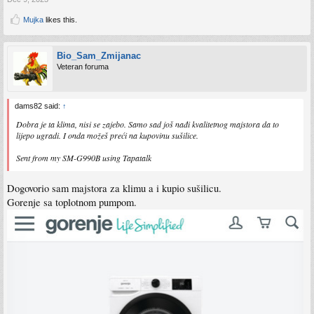
Mujka
likes this.
Bio_Sam_Zmijanac
Veteran foruma
dams82 said:
↑
Dobra je ta klima, nisi se zajebo. Samo sad još nađi kvalitetnog majstora da to
lijepo ugradi. I onda možeš preći na kupovinu sušilice.
Sent from my SM-G990B using Tapatalk
Dogovorio sam majstora za klimu a i kupio sušilicu.
Gorenje sa toplotnom pumpom.