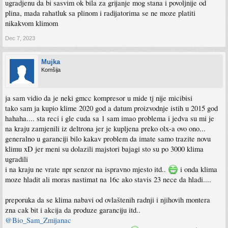
ugradjenu da bi sasvim ok bila za grijanje mog stana i povoljnije od
plina, mada rahatluk sa plinom i radijatorima se ne moze platiti
nikakvom klimom
Dec 7, 2023
Mujka
Komšija
ja sam vidio da je neki gmcc kompresor u mide tj nije micibisi
tako sam ja kupio klime 2020 god a datum proizvodnje istih u 2015 god
hahaha.... sta reci i gle cuda sa 1 sam imao problema i jedva su mi je
na kraju zamjenili iz deltrona jer je kupljena preko olx-a ovo ono...
generalno u garanciji bilo kakav problem da imate samo trazite novu
klimu xD jer meni su dolazili majstori bajagi sto su po 3000 klima
ugradili
i na kraju ne vrate npr senzor na ispravno mjesto itd..
i onda klima
moze hladit ali moras nastimat na 16c ako stavis 23 nece da hladi....
preporuka da se klima nabavi od ovlaštenih radnji i njihovih montera
zna cak bit i akcija da produze garanciju itd..
@Bio_Sam_Zmijanac