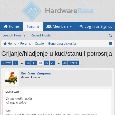
Home
Forums
Members
Log in or Sign up
Search Forums
Recent Posts
Home
Forums
Ostalo
Generalna diskusija
Grijanje/hladjenje u kuci/stanu i potrosnja
< Prev
1
←
16
17
18
19
20
→
38
Next >
Bio_Sam_Zmijanac
Veteran foruma
Mujka said:
↑
To nije nordic verzija
Ali opet je dobra
edit:
imaju valjda ta 2 modela, sad koji je koji hajd ga znaj... jer su specifikacije