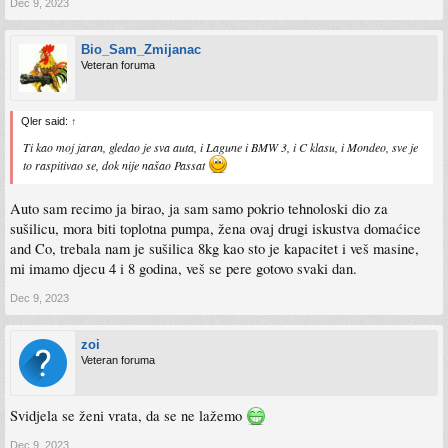
Dec 9, 2023
Bio_Sam_Zmijanac
Veteran foruma
Qler said:
↑
Ti kao moj jaran, gledao je sva auta, i Lagune i BMW 3, i C klasu, i Mondeo, sve je
to raspitivao se, dok nije našao Passat
Auto sam recimo ja birao, ja sam samo pokrio tehnoloski dio za
sušilicu, mora biti toplotna pumpa, žena ovaj drugi iskustva domaćice
and Co, trebala nam je sušilica 8kg kao sto je kapacitet i veš masine,
mi imamo djecu 4 i 8 godina, veš se pere gotovo svaki dan.
Dec 9, 2023
zoi
Veteran foruma
Svidjela se ženi vrata, da se ne lažemo
Dec 9, 2023