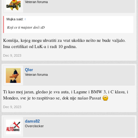
Veteran foruma
Mujka said:
↑
Koji ce ti majstor doći xD
Komšija, kojeg mogu uhvatiti za vrat ukoliko nešto ne bude valjalo.
Ima certifikat od LuK-a i radi 10 godina.
Dec 9, 2023
Qler
Veteran foruma
Ti kao moj jaran, gledao je sva auta, i Lagune i BMW 3, i C klasu, i
Mondeo, sve je to raspitivao se, dok nije našao Passat
Dec 9, 2023
dams82
Overclocker