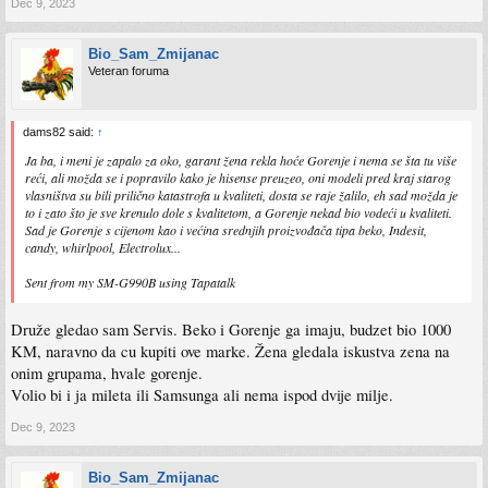
Dec 9, 2023
Bio_Sam_Zmijanac
Veteran foruma
dams82 said:
↑
Ja ba, i meni je zapalo za oko, garant žena rekla hoće Gorenje i nema se šta tu više
reći, ali možda se i popravilo kako je hisense preuzeo, oni modeli pred kraj starog
vlasništva su bili prilično katastrofa u kvaliteti, dosta se raje žalilo, eh sad možda je
to i zato što je sve krenulo dole s kvalitetom, a Gorenje nekad bio vodeći u kvaliteti.
Sad je Gorenje s cijenom kao i većina srednjih proizvođača tipa beko, Indesit,
candy, whirlpool, Electrolux...
Sent from my SM-G990B using Tapatalk
Druže gledao sam Servis. Beko i Gorenje ga imaju, budzet bio 1000
KM, naravno da cu kupiti ove marke. Žena gledala iskustva zena na
onim grupama, hvale gorenje.
Volio bi i ja mileta ili Samsunga ali nema ispod dvije milje.
Dec 9, 2023
Bio_Sam_Zmijanac