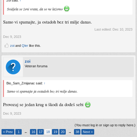
zoi said:
↑
Svidjela se ženi vrata, da se ne lažemo
Samo vi spamajte, ja ostadoh bez tri milje danas.
Last edited:
Dec 10, 2023
Dec 9, 2023
zoi
and
Qler
like this.
zoi
Veteran foruma
Bio_Sam_Zmijanac said:
↑
Samo vi spamajte ja ostadoh bez tri milje danas.
Provozaj se jedan krug u škodi da dođeš sebi
Dec 9, 2023
(You must log in or sign up to reply here.)
< Prev
1
←
16
17
18
19
20
→
38
Next >