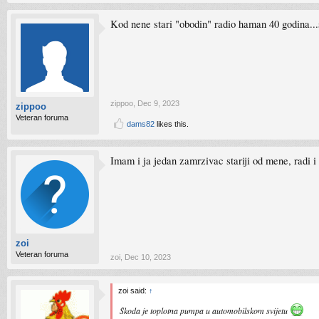
Kod nene stari "obodin" radio haman 40 godina...
zippoo
,
Dec 9, 2023
zippoo
Veteran foruma
dams82
likes this.
Imam i ja jedan zamrzivac stariji od mene, radi
zoi
Veteran foruma
zoi
,
Dec 10, 2023
zoi said:
↑
Škoda je toplotna pumpa u automobilskom svijetu