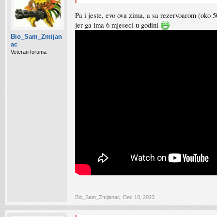
Pa i jeste, evo ova zima, a sa rezervoarom (oko 
jer ga ima 6 mjeseci u godini
Bio_Sam_Zmijan
ac
Veteran foruma
Bio_Sam_Zmijanac
,
Dec 10, 2023