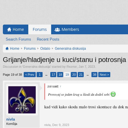
Home
Forums
Members
Search Forums
Recent Posts
Home
Forums
Ostalo
Generalna diskusija
Grijanje/hladjenje u kuci/stanu i potrosnja
Discussion in '
Generalna diskusija
' started by
Reznor
,
Jan 7, 2023
.
Page 19 of 38
< Prev
1
←
17
18
19
20
21
→
38
Next >
zoi said:
↑
Provozaj se jedan krug u škodi da dođeš sebi
kad vidi kako skoda malo trosi skontace da dok n
nivla
Komšija
nivla
,
Dec 9, 2023