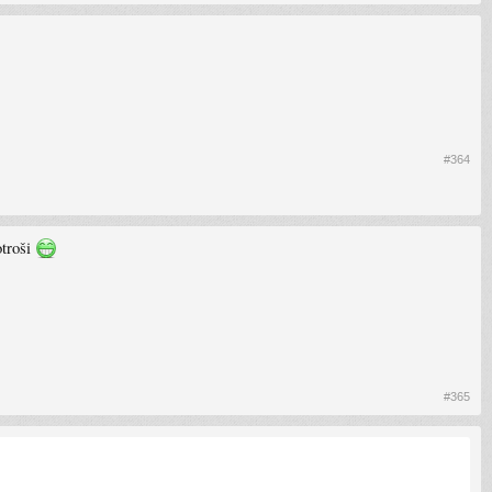
#364
otroši
#365