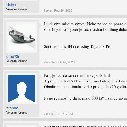
Haker
Veteran foruma
Haker
,
Feb 16, 2023
Ljudi zive ralicite zivote. Neko ne ide na posao a
star 45godina i gorenje vec masinu iz titinog do
Sent from my iPhone using Tapatalk Pro
dino73n
Veteran foruma
dino73n
,
Feb 16, 2023
Pa nije bas da se normalan svijet bahati
A precijeni ti exYU tehniku...ma koliko bili dobri 
Obodin mi nena imala...crko prije jedno 20 godin
Nego realnost je da je malo 500 kW i svi cemo prije
zippoo
Veteran foruma
zippoo
,
Feb 16, 2023
Kod mene npr jedno brojilo koriste dva domaćinst