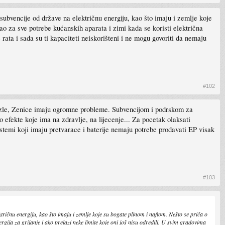
subvencije od države na električnu energiju, kao što imaju i zemlje koje
o za sve potrebe kućanskih aparata i zimi kada se koristi električna
e rata i sada su ti kapaciteti neiskorišteni i ne mogu govoriti da nemaju
#102
uzle, Zenice imaju ogromne probleme. Subvencijom i podrskom za
efekte koje ima na zdravlje, na lijecenje... Za pocetak olaksati
istemi koji imaju pretvarace i baterije nemaju potrebe prodavati EP visak
#103
tričnu energiju, kao što imaju i zemlje koje su bogate plinom i naftom. Nešto se priča o
gija za grijanje i ako prelazi neke limite koje oni još nisu odredili. U svim gradovima