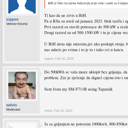
BiH je bila razvijena industrija prije rata i sada su ti kap
Ti kao da ne zivis u BiH.
zippoo
Pa u RSu su uveli od januara 2023. blok tarifu i up
Veteran foruma
Prvi razred su stavili potrosace do 500 kW a realn
Drugi razred su od 500-1500 kW i tu je cijena ve
U BiH nista nije mizerno,jer ako poskupi struja 1
nas udaris po svima i to je to i tako svi u lancu.
zippoo
,
Feb 16, 2023
Do 500kWh se vala moze uklopit bez grijanja, da n
problem. Zar je rješenje da digneš cijenu isto i o
Sent from my SM-F711B using Tapatalk
selvin
Moderator
selvin
,
Feb 16, 2023
Ja sa grijanjem ne potrosim 1000kwh. 800-850kwh.