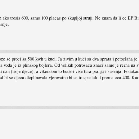
ako trosis 600, samo 100 placas po skupljoj struji. Ne znam da li ce EP BiH
snje.
moze se proci sa 500 kwh u kuci. Ja zivim u kuci sa dva sprata i petoclana je 
pla voda je iz plinskog bojlera. Od velikih potrosaca znaci samo je rerna na s
ki dan (troje djece), a vikendom to bude i vise tura pranja i susenja. Ponu
i se djeca dicplinovala vjerovatno bi se to spustalo i prema cca 400. Kao sto 