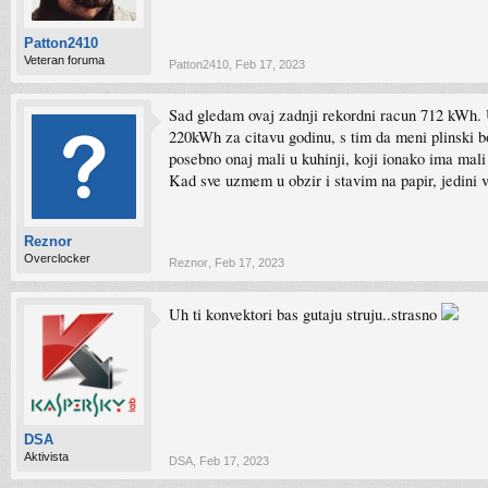
Patton2410
Veteran foruma
Patton2410
,
Feb 17, 2023
Sad gledam ovaj zadnji rekordni racun 712 kWh. 
220kWh za citavu godinu, s tim da meni plinski bo
posebno onaj mali u kuhinji, koji ionako ima mali
Kad sve uzmem u obzir i stavim na papir, jedini ve
Reznor
Overclocker
Reznor
,
Feb 17, 2023
Uh ti konvektori bas gutaju struju..strasno
DSA
Aktivista
DSA
,
Feb 17, 2023