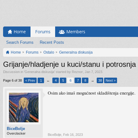
Home
Forums
Members
Search Forums
Recent Posts
Home
Forums
Ostalo
Generalna diskusija
Grijanje/hladjenje u kuci/stanu i potrosnja
Discussion in '
Generalna diskusija
' started by
Reznor
,
Jan 7, 2023
.
Page 6 of 38
< Prev
1
←
4
5
6
7
8
→
38
Next >
Osim ako imaš mogućnost skladištenja energije.
BiceBolje
Overclocker
BiceBolje
,
Feb 16, 2023