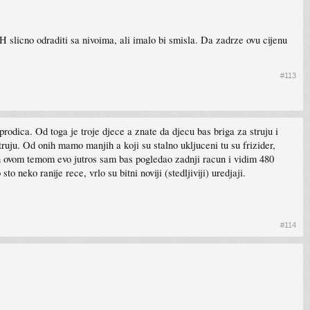
 slicno odraditi sa nivoima, ali imalo bi smisla. Da zadrze ovu cijenu
#113
prodica. Od toga je troje djece a znate da djecu bas briga za struju i
truju. Od onih mamo manjih a koji su stalno ukljuceni tu su frizider,
kan ovom temom evo jutros sam bas pogledao zadnji racun i vidim 480
neko ranije rece, vrlo su bitni noviji (stedljiviji) uredjaji.
#114