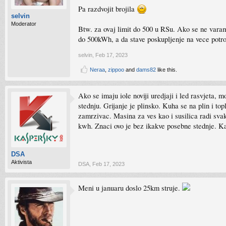
Pa razdvojit brojila
selvin
Moderator
Btw. za ovaj limit do 500 u RSu. Ako se ne varam 
do 500kWh, a da stave poskupljenje na vece potro
selvin
,
Feb 17, 2023
Neraa
,
zippoo
and
dams82
like this.
Ako se imaju iole noviji uredjaji i led rasvjeta, 
stednju. Grijanje je plinsko. Kuha se na plin i to
zamrzivac. Masina za ves kao i susilica radi sva
kwh. Znaci ovo je bez ikakve posebne stednje. Kad b
DSA
Aktivista
DSA
,
Feb 17, 2023
Meni u januaru doslo 25km struje.