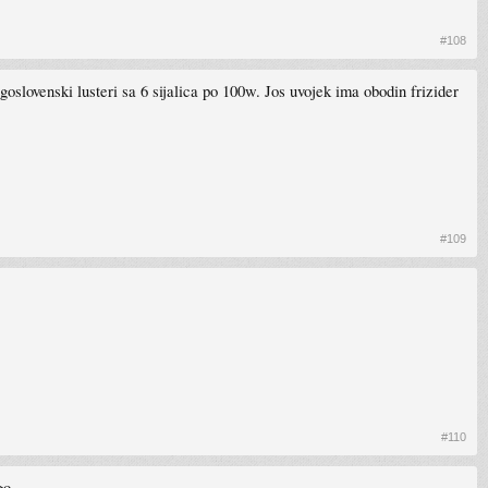
#108
ugoslovenski lusteri sa 6 sijalica po 100w. Jos uvojek ima obodin frizider
#109
#110
o...