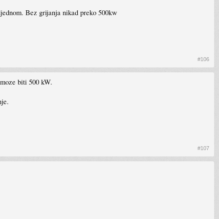
odjednom. Bez grijanja nikad preko 500kw
#106
 moze biti 500 kW.
nje.
#107