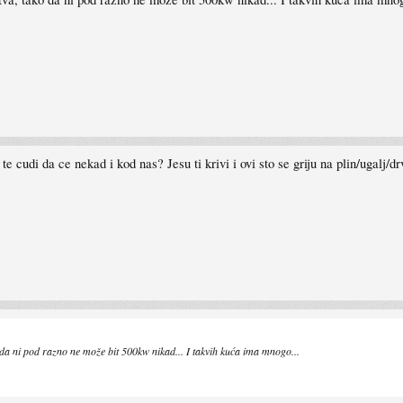
e cudi da ce nekad i kod nas? Jesu ti krivi i ovi sto se griju na plin/ugalj/dr
da ni pod razno ne može bit 500kw nikad... I takvih kuća ima mnogo...