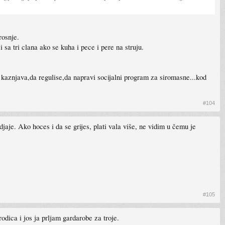
rosnje.
 sa tri clana ako se kuha i pece i pere na struju.
 kaznjava,da regulise,da napravi socijalni program za siromasne...kod
#104
aje. Ako hoces i da se grijes, plati vala više, ne vidim u čemu je
#105
dica i jos ja prljam gardarobe za troje.