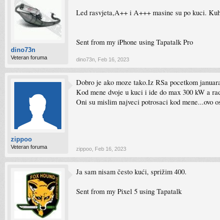
Led rasvjeta,A++ i A+++ masine su po kuci. Kuha
Sent from my iPhone using Tapatalk Pro
dino73n
Veteran foruma
dino73n
,
Feb 16, 2023
Dobro je ako moze tako.Iz RSa pocetkom januara s
Kod mene dvoje u kuci i ide do max 300 kW a radi
Oni su mislim najveci potrosaci kod mene...ovo ost
zippoo
Veteran foruma
zippoo
,
Feb 16, 2023
Ja sam nisam često kući, sprižim 400.
Sent from my Pixel 5 using Tapatalk