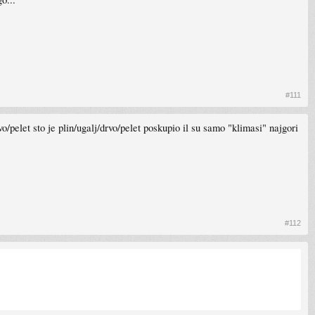
#111
vo/pelet sto je plin/ugalj/drvo/pelet poskupio il su samo "klimasi" najgori
#112