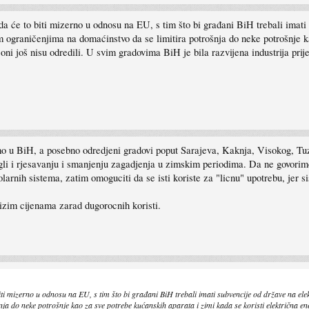
da će to biti mizerno u odnosu na EU, s tim što bi građani BiH trebali imati 
 ograničenjima na domaćinstvo da se limitira potrošnja do neke potrošnje ka
 oni još nisu odredili. U svim gradovima BiH je bila razvijena industrija prij
mo u BiH, a posebno odredjeni gradovi poput Sarajeva, Kaknja, Visokog, T
gli i rjesavanju i smanjenju zagadjenja u zimskim periodima. Da ne govorimo 
larnih sistema, zatim omoguciti da se isti koriste za "licnu" upotrebu, jer s
nizim cijenama zarad dugorocnih koristi.
iti mizerno u odnosu na EU, s tim što bi građani BiH trebali imati subvencije od države na elek
 do neke potrošnje kao za sve potrebe kućanskih aparata i zimi kada se koristi električna ener