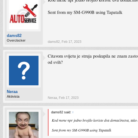
Sent from my SM-G990B using Tapatalk
dams82
Overclocker
dams82
,
Feb 17, 2023
Citavom svijetu je struja poskupila ne znam zasto t
od svih?
Neraa
Aktivista
Neraa
,
Feb 17, 2023
dams82 said:
↑
Kod mene npr jedno brojilo koriste dva domaćinstva, tako 
Sent from my SM-G990B using Tapatalk