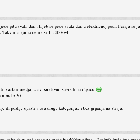
 jede pitu svaki dan i hljeb se pece svaki dan u elektricnoj peci. Furaju se j
ba. Takvim sigurno ne moze bit 500kwh
ti prastari uredjaji...svi su davno zavrsili na otpadu
a a radio 30
 ili poslije upasti u ovu drugu kategoriju...i bez grijanja na struju.
va, tako da ni pod razno ne može bit 500kw nikad... I takvih kuća ima mnog