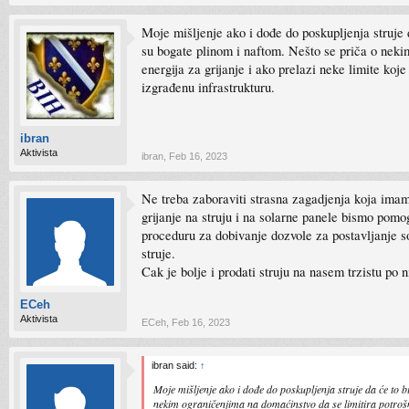
Moje mišljenje ako i dođe do poskupljenja struje 
su bogate plinom i naftom. Nešto se priča o nekim
energija za grijanje i ako prelazi neke limite koje
izgrađenu infrastrukturu.
ibran
Aktivista
ibran
,
Feb 16, 2023
Ne treba zaboraviti strasna zagadjenja koja ima
grijanje na struju i na solarne panele bismo pomo
proceduru za dobivanje dozvole za postavljanje so
struje.
Cak je bolje i prodati struju na nasem trzistu po 
ECeh
Aktivista
ECeh
,
Feb 16, 2023
ibran said:
↑
Moje mišljenje ako i dođe do poskupljenja struje da će to b
nekim ograničenjima na domaćinstvo da se limitira potrošnja