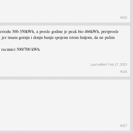
#115
periodu 300-350kWh, a prosle godine je peak bio 466kWh, pretprosle
, jer imam gornju i donju banju spojenu istom linijom, da ne palim
oj racunici 500/700 kWh.
Last edited:
Feb 17, 2023
#116
#117