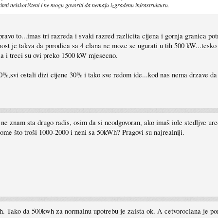
aciteti neiskorišteni i ne mogu govoriti da nemaju izgrađenu infrastrukturu.
ravo to...imas tri razreda i svaki razred razlicita cijena i gornja granica pot
ost je takva da porodica sa 4 clana ne moze se ugurati u tih 500 kW...tesko i
ca i treci su ovi preko 1500 kW mjesecno.
0%,svi ostali dizi cijene 30% i tako sve redom ide...kod nas nema drzave da
e znam sta drugo radis, osim da si neodgovoran, ako imaš iole stedljve uredj
nome što troši 1000-2000 i neni sa 50kWh? Pragovi su najrealniji.
 Tako da 500kwh za normalnu upotrebu je zaista ok. A cetvoroclana je poro