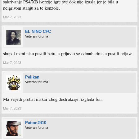
sakrivanje PS4/XB1verzije igre sve dok nije izasla jer je bila u
neigrivom stanju za te konzole.
Mar 7, 2023
EL NINO CFC
Veteran foruma
shupci meni nisu pustili betu, a prijavio se odmah cim su pustili prijave.
Mar 7, 2023
Pelikan
Veteran foruma
Ma vrijedi probat makar zbog destrukcije, izgleda fun.
Mar 7, 2023
Patton2410
Veteran foruma