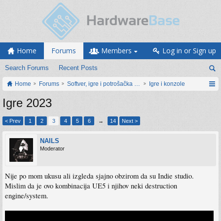
Home
Forums
Members
Log in or Sign up
Search Forums
Recent Posts
Home
Forums
Softver, igre i potrošačka elektronika
Igre i konzole
Igre 2023
< Prev
1
2
3
4
5
6
→
14
Next >
NAILS
Moderator
Nije po mom ukusu ali izgleda sjajno obzirom da su Indie studio.
Mislim da je ovo kombinacija UE5 i njihov neki destruction
engine/system.