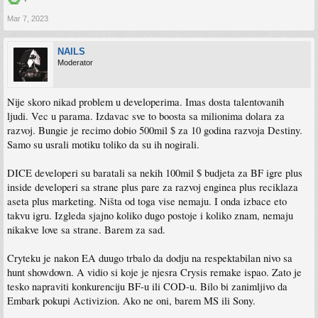
Mar 7, 2023
NAILS
Moderator
Nije skoro nikad problem u developerima. Imas dosta talentovanih
ljudi. Vec u parama. Izdavac sve to boosta sa milionima dolara za
razvoj. Bungie je recimo dobio 500mil $ za 10 godina razvoja Destiny.
Samo su usrali motiku toliko da su ih nogirali.
DICE developeri su baratali sa nekih 100mil $ budjeta za BF igre plus
inside developeri sa strane plus pare za razvoj enginea plus reciklaza
aseta plus marketing. Ništa od toga vise nemaju. I onda izbace eto
takvu igru. Izgleda sjajno koliko dugo postoje i koliko znam, nemaju
nikakve love sa strane. Barem za sad.
Cryteku je nakon EA duugo trbalo da dodju na respektabilan nivo sa
hunt showdown. A vidio si koje je njesra Crysis remake ispao. Zato je
tesko napraviti konkurenciju BF-u ili COD-u. Bilo bi zanimljivo da
Embark pokupi Activizion. Ako ne oni, barem MS ili Sony.