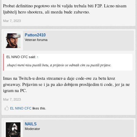
Probat definitino pogotovo sto bi valjda trebala biti F2P. Licno nisam
ljubitelj hero shootera, ali mozda bude zabavno.
Mar 7, 2023
Patton2410
Veteran foruma
EL NINO CFC said:
↑
shupci meni nisu pustili betu, a prijavio se odmah cim su pustili prijave.
Imas na Twitch-u dosta streamer-a daje code-ove za betu kroz
giveaway. Prijavim se i ja pa ako dobijem proslijedim ti code, jer ja ne
igram na PC.
Mar 7, 2023
EL NINO CFC
likes this.
NAILS
Moderator