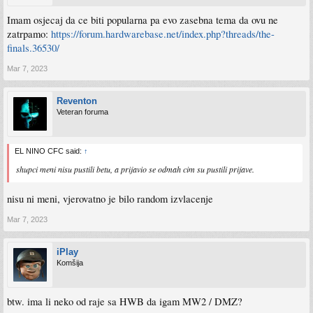
Imam osjecaj da ce biti popularna pa evo zasebna tema da ovu ne
zatrpamo:
https://forum.hardwarebase.net/index.php?threads/the-
finals.36530/
Mar 7, 2023
Reventon
Veteran foruma
EL NINO CFC said:
↑
shupci meni nisu pustili betu, a prijavio se odmah cim su pustili prijave.
nisu ni meni, vjerovatno je bilo random izvlacenje
Mar 7, 2023
iPlay
Komšija
btw. ima li neko od raje sa HWB da igam MW2 / DMZ?