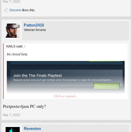
Mar 7, 2023
Decerto
likes this.
Patton2410
Veteran foruma
NAILS said:
↑
Im closed beta.
Click to expand...
Pretpostavljam PC only?
Mar 7, 2023
Reventon