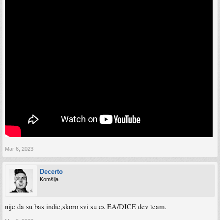
Mar 6, 2023
Decerto
Komšija
nije da su bas indie,skoro svi su ex EA/DICE dev team.