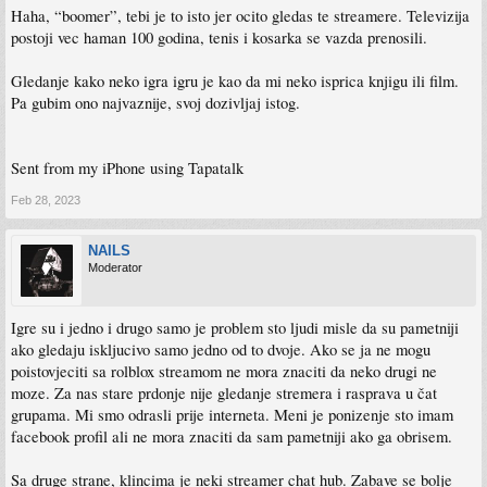
Haha, “boomer”, tebi je to isto jer ocito gledas te streamere. Televizija
postoji vec haman 100 godina, tenis i kosarka se vazda prenosili.
Gledanje kako neko igra igru je kao da mi neko isprica knjigu ili film.
Pa gubim ono najvaznije, svoj dozivljaj istog.
Sent from my iPhone using Tapatalk
Feb 28, 2023
NAILS
Moderator
Igre su i jedno i drugo samo je problem sto ljudi misle da su pametniji
ako gledaju iskljucivo samo jedno od to dvoje. Ako se ja ne mogu
poistovjeciti sa rolblox streamom ne mora znaciti da neko drugi ne
moze. Za nas stare prdonje nije gledanje stremera i rasprava u čat
grupama. Mi smo odrasli prije interneta. Meni je ponizenje sto imam
facebook profil ali ne mora znaciti da sam pametniji ako ga obrisem.
Sa druge strane, klincima je neki streamer chat hub. Zabave se bolje