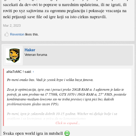
sacekati da dev-ovi to poprave u narednim updateima, ili ne igrati, ili
roviti po xyz sajtovima za ogromnu peglanciju i pokusaje vracanja na
neki prijasnji save file od igre koji su isto cirkus napravili.
Mar 2, 2023
Reventon
likes this.
Haker
Veteran foruma
aNaToMiC ! said:
↑
Po meni onako bas. Vadi je zestok hype i velika baza fanova.
Zeza je optimizacija, igra zna i povuci preko 20GB RAM-a. I uglavnom je kako te
potrefi, ja sam probao na i7 7700k, GTX 1070 i 16Gb RAM-a, 27" FHD, postavke
kombinavano medium-low(ono sto ne treba previse) i igra pici bez ikakvih
problema(nisam gledao tacan FPS).
Po meni, igra je zakasnila dobrih 10-15 godina. Witcher mi djeluje bolje i sa
grafikom i sa kretnjama, a pricu da ne komentarisemo.
Click to expand...
Nekako mi je jednodimenzionalna, sve isto, postane pravo dosadno nakon
Svaka open world igra in nutshell
odredjenog perioda, jer je bas sve repetitivno.