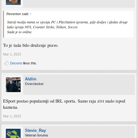
Reventon said:
↑
Stariji medju nama se sjecaju PC i PlayStation igraona, gdje dodjes i gledas druge
kako igraju NFS, Counter Strike, Tekken, Soccer.
Sada je to online.
To je tada bilo druženje pravo.
Mar 1, 2023
Decerto
likes this.
Aldiin
Overclocker
ESport postao popularniji od IRL sporta. Samo raja zivi malo ispod
kamena.
Mar 1, 2023
Stevie_Ray
Veteran foruma