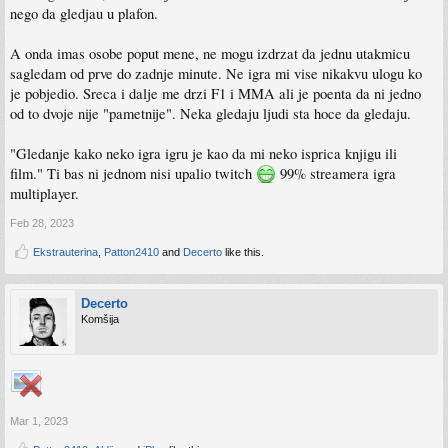
nego da gledjau u plafon.
A onda imas osobe poput mene, ne mogu izdrzat da jednu utakmicu
sagledam od prve do zadnje minute. Ne igra mi vise nikakvu ulogu ko
je pobjedio. Sreca i dalje me drzi F1 i MMA ali je poenta da ni jedno
od to dvoje nije "pametnije". Neka gledaju ljudi sta hoce da gledaju.
"Gledanje kako neko igra igru je kao da mi neko isprica knjigu ili
film." Ti bas ni jednom nisi upalio twitch
99% streamera igra
multiplayer.
Feb 28, 2023
Ekstrauterina
,
Patton2410
and
Decerto
like this.
Decerto
Komšija
Mar 1, 2023