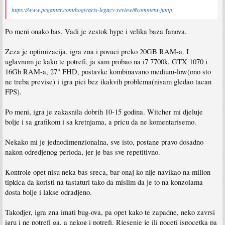
https://www.pcgamer.com/hogwarts-legacy-review/#comment-jump
Po meni onako bas. Vadi je zestok hype i velika baza fanova.
Zeza je optimizacija, igra zna i povuci preko 20GB RAM-a. I
uglavnom je kako te potrefi, ja sam probao na i7 7700k, GTX 1070 i
16Gb RAM-a, 27" FHD, postavke kombinavano medium-low(ono sto
ne treba previse) i igra pici bez ikakvih problema(nisam gledao tacan
FPS).
Po meni, igra je zakasnila dobrih 10-15 godina. Witcher mi djeluje
bolje i sa grafikom i sa kretnjama, a pricu da ne komentarisemo.
Nekako mi je jednodimenzionalna, sve isto, postane pravo dosadno
nakon odredjenog perioda, jer je bas sve repetitivno.
Kontrole opet nisu neka bas sreca, bar onaj ko nije navikao na milion
tipkica da koristi na tastaturi tako da mislim da je to na konzolama
dosta bolje i lakse odradjeno.
Takodjer, igra zna imati bug-ova, pa opet kako te zapadne, neko zavrsi
igru i ne potrefi ga, a nekog i potrefi. Rjesenje je ili poceti ispocetka pa