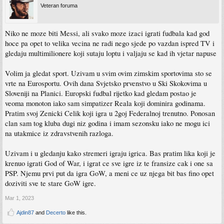
Veteran foruma
Niko ne moze biti Messi, ali svako moze izaci igrati fudbala kad god
hoce pa opet to velika vecina ne radi nego sjede po vazdan ispred TV i
gledaju multimilionere koji sutaju loptu i valjaju se kad ih vjetar napuse
Volim ja gledat sport. Uzivam u svim ovim zimskim sportovima sto se
vrte na Eurosportu. Ovih dana Svjetsko prvenstvo u Ski Skokovima u
Sloveniji na Planici. Europski fudbal rijetko kad gledam postao je
veoma monoton iako sam simpatizer Reala koji dominira godinama.
Pratim svoj Zenicki Celik koji igra u 2goj Federalnoj trenutno. Ponosan
clan sam tog kluba dugi niz godina i imam sezonsku iako ne mogu ici
na utakmice iz zdravstvenih razloga.
Uzivam i u gledanju kako stremeri igraju igrica. Bas pratim lika koji je
krenuo igrati God of War, i igrat ce sve igre iz te fransize cak i one sa
PSP. Njemu prvi put da igra GoW, a meni ce uz njega bit bas fino opet
doziviti sve te stare GoW igre.
Mar 1, 2023
Ajdin87
and
Decerto
like this.