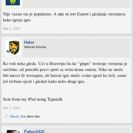
Nije vazno sta je popularno. A nije ni isto Esport i gledanje streamera
kako igraju igre.
Mar 1, 2023
Haker
Veteran foruma
Ko voli neka gleda. Ući u filozoviju šta ke “glupo” trošenje vremena je
suvištno, ali porediti pravi sport sa ovim nema smisla. Niko ne može
biti messi ili verstapen, ali barem igre može svako igrati ko želi, samo
još trebam sjesti i gledati kako neko drugi igra.
Sent from my iPad using Tapatalk
Mar 1, 2023
Stevie_Ray
likes this.
Patton2410