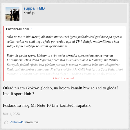
suppa_FMB
Komšija
Patton2410 said:
↑
Niko ne moze biti Messi, ali svako moze izaci igrati fudbala kad god hoce pa opet to
velika vecina ne radi nego sjede po vazdan ispred TV i gledaju multimilionere koji
sutaju loptu i valjaju se kad ih vjetar napuse
Volim ja gledat sport. Uzivam u svim ovim zimskim sportovima sto se vrte na
Eurosportu. Ovih dana Svjetsko prvenstvo u Ski Skokovima u Sloveniji na Planici.
Europski fudbal rijetko kad gledam postao je veoma monoton iako sam simpatizer
Reala koji dominira godinama. Pratim svoj Zenicki Celik koji igra u 2goj Federalnoj
trenutno. Ponosan clan sam tog kluba dugi niz godina i imam sezonsku iako ne
Click to expand...
mogu ici na utakmice iz zdravstvenih razloga.
Otkad nisam skokove gledao, na kojem kanalu btw se sad to gleda?
Uzivam i u gledanju kako stremeri igraju igrica. Bas pratim lika koji je krenuo
igrati God of War, i igrat ce sve igre iz te fransize cak i one sa PSP. Njemu prvi put
Ima li sport klub ?
da igra GoW, a meni ce uz njega bit bas fino opet doziviti sve te stare GoW igre.
Poslano sa mog Mi Note 10 Lite koristeći Tapatalk
Mar 1, 2023
Patton2410
likes this.