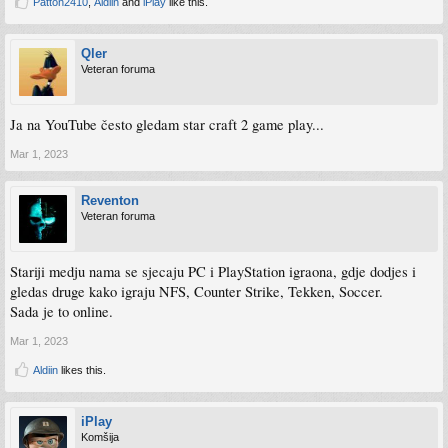
Patton2410
,
Aldiin
and
iPlay
like this.
Qler
Veteran foruma
Ja na YouTube često gledam star craft 2 game play...
Mar 1, 2023
Reventon
Veteran foruma
Stariji medju nama se sjecaju PC i PlayStation igraona, gdje dodjes i
gledas druge kako igraju NFS, Counter Strike, Tekken, Soccer.
Sada je to online.
Mar 1, 2023
Aldiin
likes this.
iPlay
Komšija