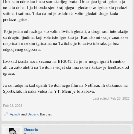
Dok sam odrastao imao sam starijeg brata. On smjeo igrat igrice a ja
ne u to doba. I ja bi onda sjeo kraj njega i gledao sve igrice sto prelazi
satima i satima. Tako da mi je ostalo da volim gledati druge kada
prelaze igrice.
To je jedan od razloga sto volim Twitch gledati, a drugi radi interakcije
sa drugim ljudima koji vole iste igre kao ja. Kao sto mi ovdje znamo se
raspricati o nekim igricama na Twitchu je to uzivo interakcija bez
odgodjenog odgovora.
Evo sad izasla nova sezona na BF2042. Ja je ne mogu igrati trenutno,
ali cu zato uletiti na Twitch i vidjet sta ima novo i kakav je feedback od
igraca.
Ja cu radije nekad upaliti Twitch nego film na Netflixu, ili utakmicu na
SportKlub, ili naka videa na YT. Meni je to zabava.
Last edited:
Feb 28, 2023
Feb 28, 2023
Ajdin87
and
Decerto
like this.
Decerto