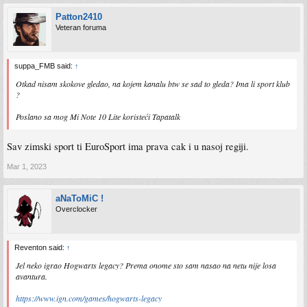
Patton2410
Veteran foruma
suppa_FMB said:
↑
Otkad nisam skokove gledao, na kojem kanalu btw se sad to gleda? Ima li sport klub
?
Poslano sa mog Mi Note 10 Lite koristeći Tapatalk
Sav zimski sport ti EuroSport ima prava cak i u nasoj regiji.
Mar 1, 2023
aNaToMiC !
Overclocker
Reventon said:
↑
Jel neko igrao Hogwarts legacy? Prema onome sto sam nasao na netu nije losa
avantura.
https://www.ign.com/games/hogwarts-legacy