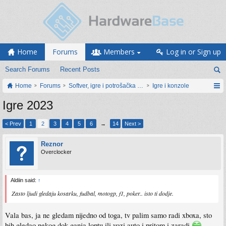
Home
Forums
Members
Log in or Sign up
Search Forums
Recent Posts
Home
Forums
Softver, igre i potrošačka elektronika
Igre i konzole
Igre 2023
< Prev
1
2
3
4
5
6
→
14
Next >
Reznor
Overclocker
Aldiin said:
↑
Zasto ljudi gledaju kosarku, fudbal, motogp, f1, poker.. isto ti dodje.
Vala bas, ja ne gledam nijedno od toga, tv palim samo radi xboxa, sto
bih gledao nekog dok ganja loptu ili vozi auto i pritom i zaradi