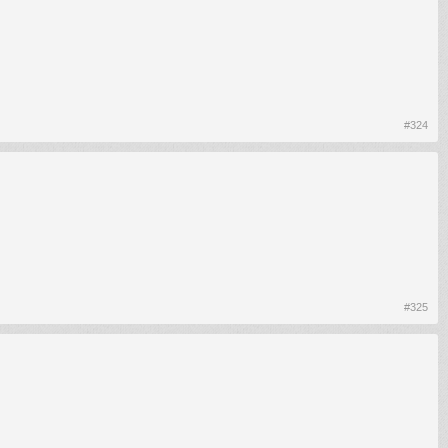
#324
#325