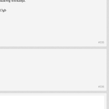
ikakvog trzekanja.
13gb
#335
#336