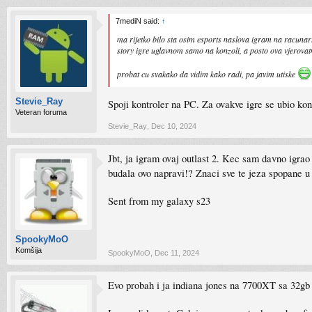
7mediN said:
↑
ma rijetko bilo sta osim esports naslova igram na racunar
story igre uglavnom samo na konzoli, a posto ova vjerovatn
probat cu svakako da vidim kako radi, pa javim utiske
Stevie_Ray
Spoji kontroler na PC. Za ovakve igre se ubio kont
Veteran foruma
Stevie_Ray
,
Dec 10, 2024
Jbt, ja igram ovaj outlast 2. Kec sam davno igra
budala ovo napravi!? Znaci sve te jeza spopane 
Sent from my galaxy s23
SpookyMoO
Komšija
SpookyMoO
,
Dec 11, 2024
Evo probah i ja indiana jones na 7700XT sa 32g