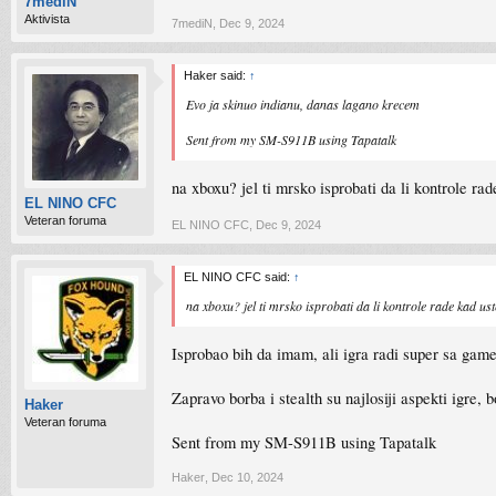
7mediN
Aktivista
7mediN
,
Dec 9, 2024
Haker said:
↑
Evo ja skinuo indianu, danas lagano krecem
Sent from my SM-S911B using Tapatalk
na xboxu? jel ti mrsko isprobati da li kontrole rad
EL NINO CFC
Veteran foruma
EL NINO CFC
,
Dec 9, 2024
EL NINO CFC said:
↑
na xboxu? jel ti mrsko isprobati da li kontrole rade kad ust
Isprobao bih da imam, ali igra radi super sa gam
Zapravo borba i stealth su najlosiji aspekti igre, b
Haker
Veteran foruma
Sent from my SM-S911B using Tapatalk
Haker
,
Dec 10, 2024