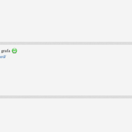
d grafa
ard/