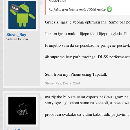
7mediN said:
↑
jos jedna igra koju ce moja 3060ti zaobic
Grijesis, igra je veoma optimizirana. Samo par po
Ja sam igrao malo i lijepo ide i lijepo izgleda. Pa
Stevie_Ray
Veteran foruma
Primjetio sam da se ponekad ne primjene postavk
4k supreme bez path tracinga, DLSS performance
Sent from my iPhone using Tapatalk
Stevie_Ray
,
Dec 9, 2024
ma rijetko bilo sta osim esports naslova igram na
story igre uglavnom samo na konzoli, a posto ova 
probat cu svakako da vidim kako radi, pa javim u