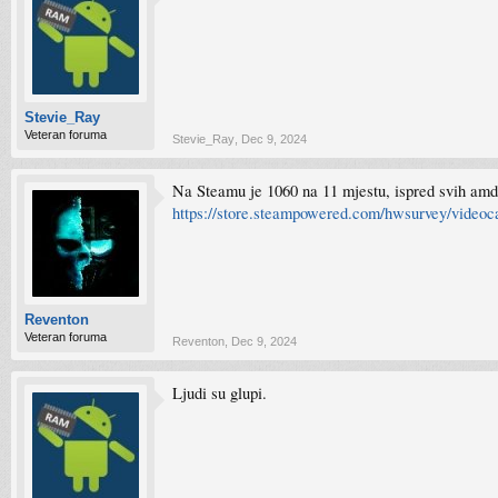
Stevie_Ray
Veteran foruma
Stevie_Ray
,
Dec 9, 2024
Na Steamu je 1060 na 11 mjestu, ispred svih am
https://store.steampowered.com/hwsurvey/videoc
Reventon
Veteran foruma
Reventon
,
Dec 9, 2024
Ljudi su glupi.