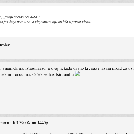
u, zadnju presao red dead 2.
o jos dugo nece izac za playstation, nije mi bila u prvom planu.
roler.
o i znam da me istraumirao, a ovaj nekada davno krenuo i nisam nikad završi
u nekim trenucima. Co'ek se bas istraumira
b rama i R9 5900X na 1440p