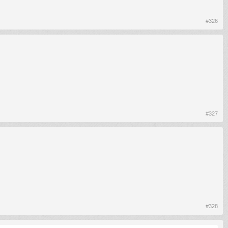
#326
#327
#328