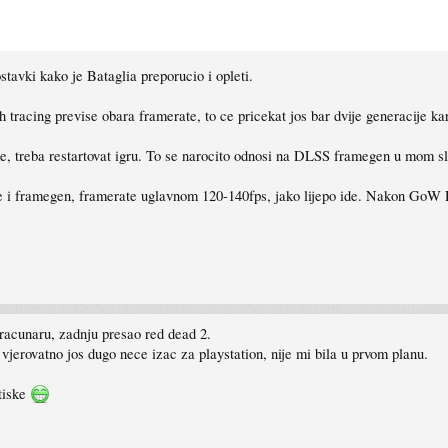
stavki kako je Bataglia preporucio i opleti.
th tracing previse obara framerate, to ce pricekat jos bar dvije generacije kar
e, treba restartovat igru. To se narocito odnosi na DLSS framegen u mom sl
 i framegen, framerate uglavnom 120-140fps, jako lijepo ide. Nakon GoW R
 racunaru, zadnju presao red dead 2.
vjerovatno jos dugo nece izac za playstation, nije mi bila u prvom planu.
tiske