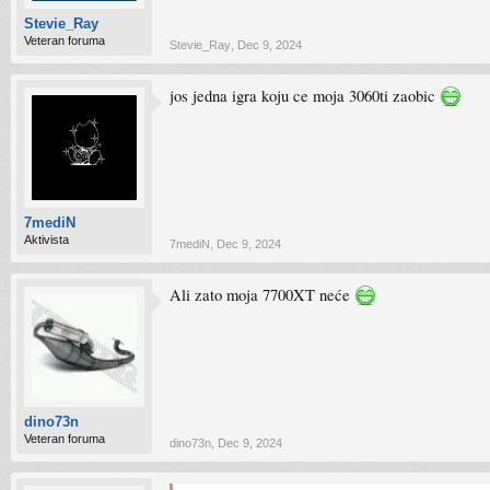
Stevie_Ray
Veteran foruma
Stevie_Ray
,
Dec 9, 2024
jos jedna igra koju ce moja 3060ti zaobic
7mediN
Aktivista
7mediN
,
Dec 9, 2024
Ali zato moja 7700XT neće
dino73n
Veteran foruma
dino73n
,
Dec 9, 2024