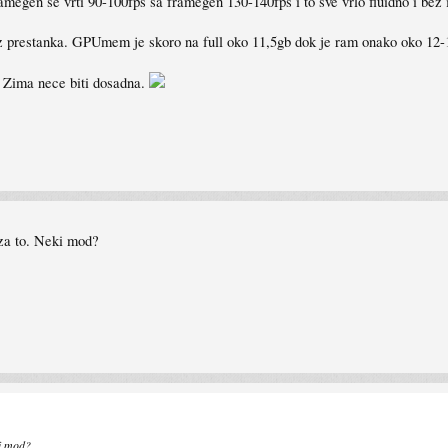
megen se vrti 90-100fps sa framegen 130-140fps i to sve vrlo fluidno i bez 
z prestanka. GPUmem je skoro na full oko 11,5gb dok je ram onako oko 12-
a. Zima nece biti dosadna.
 za to. Neki mod?
ki mod?