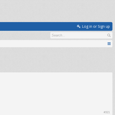
Log in or Sign up
#321