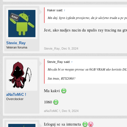
Haker said:
↑
Ma daj. Igra izgleda prosjecno, da je uloženo truda u pc p
Jest, ako nadjes nacin da upalis ray tracing na g
Stevie_Ray
Veteran foruma
Stevie_Ray
,
Dec 9, 2024
Stevie_Ray said:
↑
Mozda bi se mogao provuc sa 6GB VRAM ako koristis DLSS
Sta imas, RTX2060?
Ma kakvi
aNaToMiC !
Overclocker
1060
aNaToMiC !
,
Dec 9, 2024
Izloguj se sa interneta