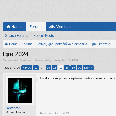
Home
Forums
Members
Search Forums
Recent Posts
Home
Forums
Softver, igre i potrošačka elektronika
Igre i konzole
Igre 2024
Discussion in '
Igre i konzole
' started by
Haker
,
Jan 13, 2024
.
Page 17 of 20
< Prev
1
←
15
16
17
18
19
20
Next >
Pa dobro su je onda optimizovali za konzolu. Al op
Reventon
Veteran foruma
Reventon
,
Dec 9, 2024