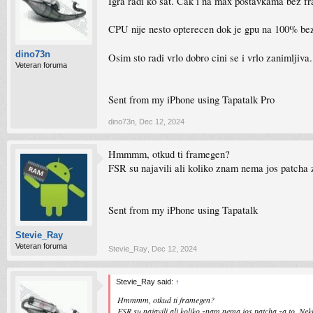
Igra radi ko sat. Cak i na max postavkama bez fra
CPU nije nesto opterecen dok je gpu na 100% be
dino73n
Osim sto radi vrlo dobro cini se i vrlo zanimljiv
Veteran foruma
Sent from my iPhone using Tapatalk Pro
dino73n
,
Dec 12, 2024
Hmmmm, otkud ti framegen?
FSR su najavili ali koliko znam nema jos patcha
Sent from my iPhone using Tapatalk
Stevie_Ray
Veteran foruma
Stevie_Ray
,
Dec 12, 2024
Stevie_Ray said:
↑
Hmmmm, otkud ti framegen?
FSR su najavili ali koliko znam nema jos patcha za to. Ne