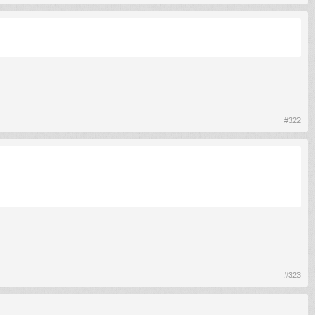
#322
#323