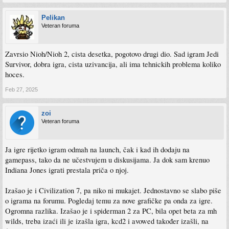
Pelikan
Veteran foruma
Zavrsio Nioh/Nioh 2, cista desetka, pogotovo drugi dio. Sad igram Jedi
Survivor, dobra igra, cista uzivancija, ali ima tehnickih problema koliko
hoces.
Feb 27, 2025
zoi
Veteran foruma
Ja igre rijetko igram odmah na launch, čak i kad ih dodaju na
gamepass, tako da ne učestvujem u diskusijama. Ja dok sam krenuo
Indiana Jones igrati prestala priča o njoj.
Izašao je i Civilization 7, pa niko ni mukajet. Jednostavno se slabo piše
o igrama na forumu. Pogledaj temu za nove grafičke pa onda za igre.
Ogromna razlika. Izašao je i spiderman 2 za PC, bila opet beta za mh
wilds, treba izaći ili je izašla igra, kcd2 i avowed također izašli, na