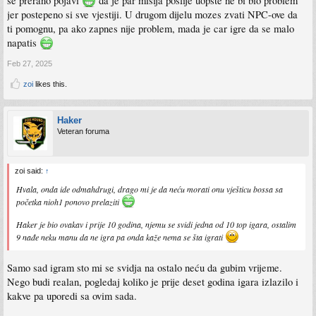
se prerano pojavi
da je par misija poslije uopste ne bi bio problem
jer postepeno si sve vjestiji. U drugom dijelu mozes zvati NPC-ove da
ti pomognu, pa ako zapnes nije problem, mada je car igre da se malo
napatis
Feb 27, 2025
zoi
likes this.
Haker
Veteran foruma
zoi said:
↑
Hvala, onda ide odmahdrugi, drago mi je da neću morati onu vješticu bossa sa
početka nioh1 ponovo prelaziti
Haker je bio ovakav i prije 10 godina, njemu se svidi jedna od 10 top igara, ostalim
9 nađe neku manu da ne igra pa onda kaže nema se šta igrati
Samo sad igram sto mi se svidja na ostalo neću da gubim vrijeme.
Nego budi realan, pogledaj koliko je prije deset godina igara izlazilo i
kakve pa uporedi sa ovim sada.