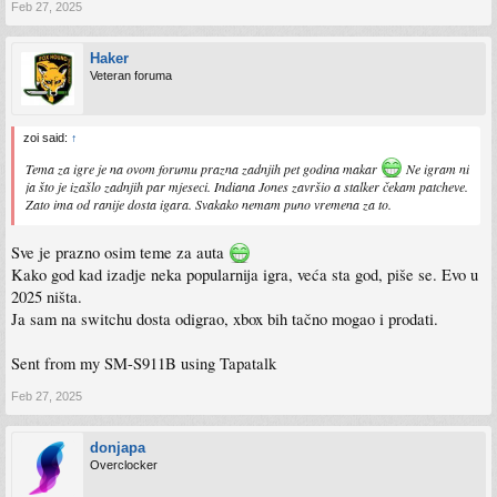
Feb 27, 2025
Haker
Veteran foruma
zoi said:
↑
Tema za igre je na ovom forumu prazna zadnjih pet godina makar
Ne igram ni
ja što je izašlo zadnjih par mjeseci. Indiana Jones završio a stalker čekam patcheve.
Zato ima od ranije dosta igara. Svakako nemam puno vremena za to.
Sve je prazno osim teme za auta
Kako god kad izadje neka popularnija igra, veća sta god, piše se. Evo u
2025 ništa.
Ja sam na switchu dosta odigrao, xbox bih tačno mogao i prodati.
Sent from my SM-S911B using Tapatalk
Feb 27, 2025
donjapa
Overclocker