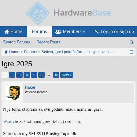
Home
Forums
Members
Log in or Sign up
Search Forums
Recent Posts
Home
Forums
Softver, igre i potrošačka elektronika
Igre i konzole
Igre 2025
1
2
3
4
5
6
→
10
Next >
Haker
Veteran foruma
Nije tema otvorena za ovu godinu, mada nema ni igara.
@selvin
zakači temu gore, izbaci ovu staru.
Sent from my SM-S911B using Tapatalk