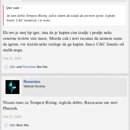
Qler said:
↑
Ja sam dobio Tempest Rising, jedva cekam da izadje da pocnem igrati. Izgleda
beton. C&C insipired, i to tesko
Eh ovo je moj tip igre, ima da je kupim cim izadje i prodje neke
osnovne testove sire mase. Mozda cak i novi racunar da uzmem samo
da igram, sve trazim neke razloge da ga kupim. Inace C&C fanatic od
malih nogu.
Feb 27, 2025
Qler
and
Reventon
like this.
Reventon
Veteran foruma
Nisam znao za Tempest Rising, izgleda dobro. Razocarao me novi
Pharaoh.
Feb 27, 2025
Qler
likes this.