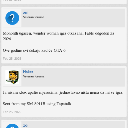
zoi
Veteran foruma
Monolith ugašen, wonder woman igra otkazana. Fable odgođen za
2026.
Ove godine svi čekaju kad će GTA 6.
Feb 25, 2025
Haker
Veteran foruma
Ja nisam xbox upalio mjesecima, jednostavno ništa nema da mi se igra.
Sent from my SM-S911B using Tapatalk
Feb 25, 2025
zoi