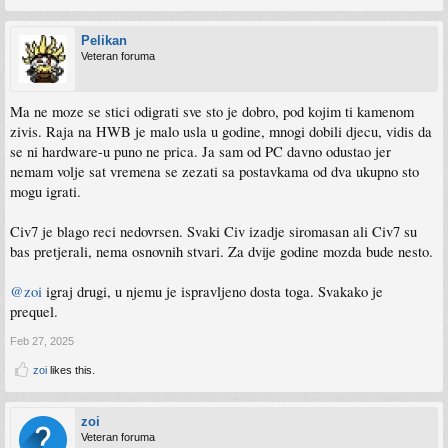
Pelikan
Veteran foruma
Ma ne moze se stici odigrati sve sto je dobro, pod kojim ti kamenom
zivis. Raja na HWB je malo usla u godine, mnogi dobili djecu, vidis da
se ni hardware-u puno ne prica. Ja sam od PC davno odustao jer
nemam volje sat vremena se zezati sa postavkama od dva ukupno sto
mogu igrati.
Civ7 je blago reci nedovrsen. Svaki Civ izadje siromasan ali Civ7 su
bas pretjerali, nema osnovnih stvari. Za dvije godine mozda bude nesto.
@zoi
igraj drugi, u njemu je ispravljeno dosta toga. Svakako je
prequel.
Feb 27, 2025
zoi
likes this.
zoi
Veteran foruma