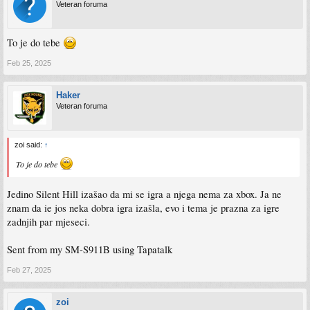
Veteran foruma
To je do tebe
Feb 25, 2025
Haker
Veteran foruma
zoi said:
↑
To je do tebe
Jedino Silent Hill izašao da mi se igra a njega nema za xbox. Ja ne
znam da ie jos neka dobra igra izašla, evo i tema je prazna za igre
zadnjih par mjeseci.
Sent from my SM-S911B using Tapatalk
Feb 27, 2025
zoi