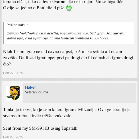
forumu ništa, tako da hwb stvarno nije neka mjera što se toga tiče.
Ovdje se jedino o Battlefield piše
Pelikan said:
↑
Zavrsio Nioh/Nioh 2, cista desetka, pogotovo drugi dio. Sad igram Jedi Survivor,
dobra igra, cista uzivancija, ali ima tehnickih problema koliko hoces.
Nioh 1 sam igrao nekad davno na ps4, baš mi se svidio ali nisam
završio. Da li sad igrati opet prvi pa drugi dio ili odmah da igram drugi
dio?
Feb 27, 2025
Haker
Veteran foruma
Tanko je to sve, ko je sem kulera igrao civilizaciju. Ova generacija je
stvarno truba, i indie tržište zakazalo
Sent from my SM-S911B using Tapatalk
Feb 27, 2025