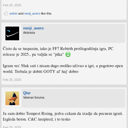
Feb 25, 2025
selvin
and
nenji_avero
like this.
nenji_avero
Aktivista
Čisto da se tuspasim, iako je FF7 Rebirth prošlogodišnja igra, PC
release je 2025., pa valjda se "pika"
Igram već 50ak sati i nisam dugo ovoliko uživao u igri, a pogotovo open
world. Trebala je dobiti GOTY al' haj' dobro
Feb 25, 2025
Qler
Veteran foruma
Ja sam dobio Tempest Rising, jedva cekam da izadje da pocnem igrati.
Izgleda beton. C&C insipired, i to tesko
Feb 25, 2025