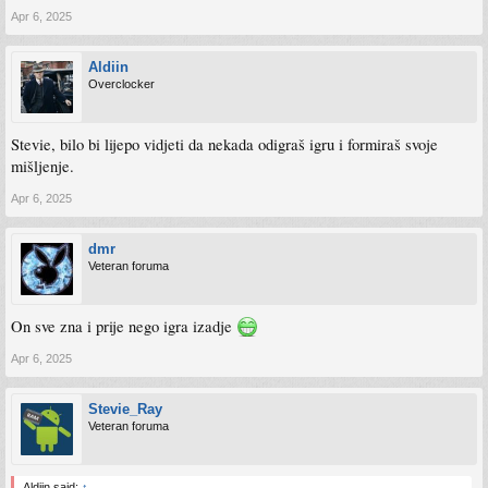
Apr 6, 2025
Aldiin
Overclocker
Stevie, bilo bi lijepo vidjeti da nekada odigraš igru i formiraš svoje
mišljenje.
Apr 6, 2025
dmr
Veteran foruma
On sve zna i prije nego igra izadje
Apr 6, 2025
Stevie_Ray
Veteran foruma
Aldiin said:
↑