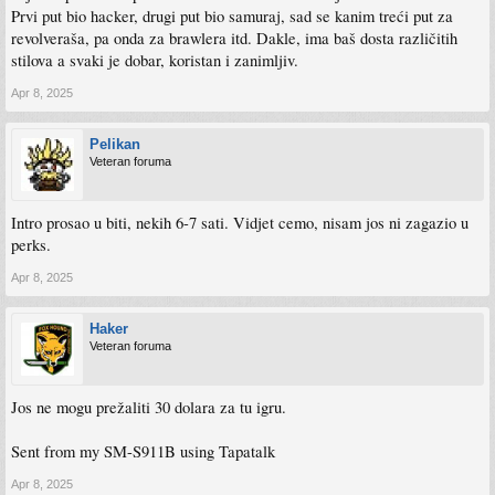
Prvi put bio hacker, drugi put bio samuraj, sad se kanim treći put za
revolveraša, pa onda za brawlera itd. Dakle, ima baš dosta različitih
stilova a svaki je dobar, koristan i zanimljiv.
Apr 8, 2025
Pelikan
Veteran foruma
Intro prosao u biti, nekih 6-7 sati. Vidjet cemo, nisam jos ni zagazio u
perks.
Apr 8, 2025
Haker
Veteran foruma
Jos ne mogu prežaliti 30 dolara za tu igru.
Sent from my SM-S911B using Tapatalk
Apr 8, 2025