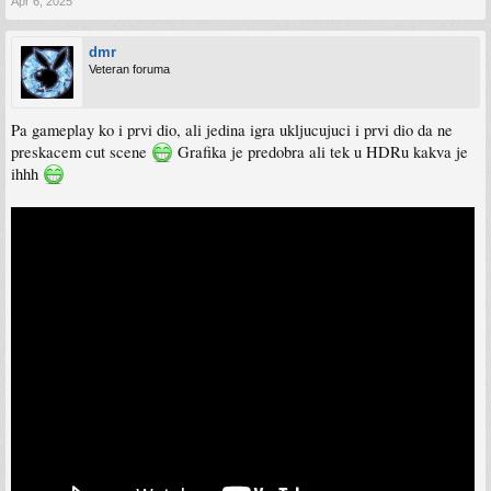
Apr 6, 2025
dmr
Veteran foruma
Pa gameplay ko i prvi dio, ali jedina igra ukljucujuci i prvi dio da ne
preskacem cut scene
Grafika je predobra ali tek u HDRu kakva je
ihhh