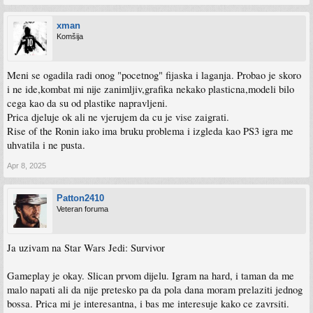
xman
Komšija
Meni se ogadila radi onog "pocetnog" fijaska i laganja. Probao je skoro
i ne ide,kombat mi nije zanimljiv,grafika nekako plasticna,modeli bilo
cega kao da su od plastike napravljeni.
Prica djeluje ok ali ne vjerujem da cu je vise zaigrati.
Rise of the Ronin iako ima bruku problema i izgleda kao PS3 igra me
uhvatila i ne pusta.
Apr 8, 2025
Patton2410
Veteran foruma
Ja uzivam na Star Wars Jedi: Survivor
Gameplay je okay. Slican prvom dijelu. Igram na hard, i taman da me
malo napati ali da nije pretesko pa da pola dana moram prelaziti jednog
bossa. Prica mi je interesantna, i bas me interesuje kako ce zavrsiti.