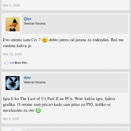
Mar 1, 2025
Qler
Veteran foruma
Evo snimio sam Civ 7
dobio jutros od jarana za rođendan. Baš me
zanima kakva je.
Mar 23, 2025
zoi
likes this.
dmr
Veteran foruma
Igra li ko The Last of Us Part II na PCu. Wow kakva igra, kakva
grafika. O ovome sam pricao kada sam pitao za PS5, koliko se
nacekasmo za ovo
Apr 6, 2025