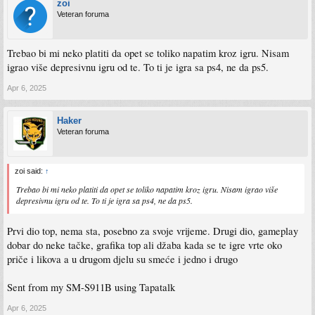
zoi
Veteran foruma
Trebao bi mi neko platiti da opet se toliko napatim kroz igru. Nisam
igrao više depresivnu igru od te. To ti je igra sa ps4, ne da ps5.
Apr 6, 2025
Haker
Veteran foruma
zoi said:
↑
Trebao bi mi neko platiti da opet se toliko napatim kroz igru. Nisam igrao više
depresivnu igru od te. To ti je igra sa ps4, ne da ps5.
Prvi dio top, nema sta, posebno za svoje vrijeme. Drugi dio, gameplay
dobar do neke tačke, grafika top ali džaba kada se te igre vrte oko
priče i likova a u drugom djelu su smeće i jedno i drugo
Sent from my SM-S911B using Tapatalk
Apr 6, 2025