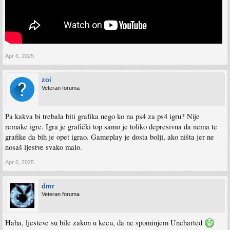
Apr 6, 2025
zoi
Veteran foruma
Pa kakva bi trebala biti grafika nego ko na ps4 za ps4 igru? Nije
remake igre. Igra je grafički top samo je toliko depresivna da nema te
grafike da bih je opet igrao. Gameplay je dosta bolji, ako ništa jer ne
nosaš ljestve svako malo.
Apr 6, 2025
dmr
Veteran foruma
Haha, ljesteve su bile zakon u kecu, da ne spominjem Uncharted