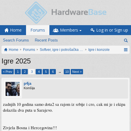
Home
Forums
Members
Log in or Sign up
Search Forums
Recent Posts
Home
Forums
Softver, igre i potrošačka elektronika
Igre i konzole
Igre 2025
< Prev
1
2
3
4
5
6
→
10
Next >
p4ja
Komšija
zadnjih 10 godina samo dota2 sa rajom iz srbije i cro, cak mi je i ekipa
dolazila dva puta u Sarajevo.
Zivjela Bosna i Hercegovina!!!