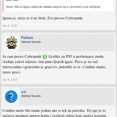
Stevie, bilo bi lijepo vidjeti da nekada odigraš igru i formiraš svoje mišljenje.
Igram ja, nista se ti ne brini. Evo presao Cyberpunk.
Apr 8, 2025
Pelikan
Veteran foruma
Ja sam poceo Cyberpunk
Grafika na PS5 u perfomance modu
srednja zalost iskreno, ima puno ljepsih igara. Prica je za sad
interesantna i generalno je grad ziv, potrudili su se. Combat onako,
moze proci.
Apr 8, 2025
zoi
Veteran foruma
Combat može biti onako jedino ako si tek na početku. Toj igri je to
najveća prednost upravo borba i različiti stilovi koje možeš koristiti.