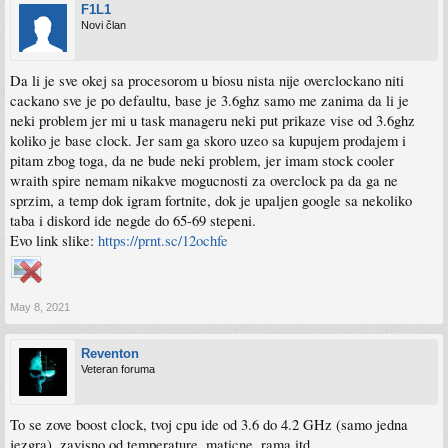
F1L1
Novi član
Da li je sve okej sa procesorom u biosu nista nije overclockano niti
cackano sve je po defaultu, base je 3.6ghz samo me zanima da li je
neki problem jer mi u task manageru neki put prikaze vise od 3.6ghz
koliko je base clock. Jer sam ga skoro uzeo sa kupujem prodajem i
pitam zbog toga, da ne bude neki problem, jer imam stock cooler
wraith spire nemam nikakve mogucnosti za overclock pa da ga ne
sprzim, a temp dok igram fortnite, dok je upaljen google sa nekoliko
taba i diskord ide negde do 65-69 stepeni.
Evo link slike:
https://prnt.sc/12ochfe
May 8, 2021
Reventon
Veteran foruma
To se zove boost clock, tvoj cpu ide od 3.6 do 4.2 GHz (samo jedna
jezgra), zavisno od temperature, maticne, rama itd.