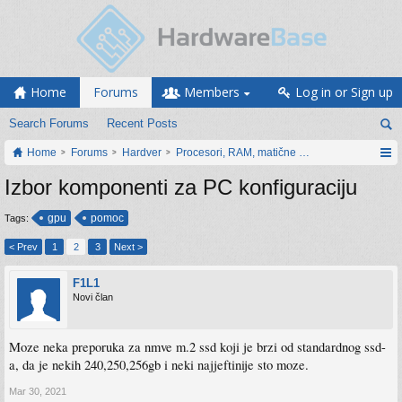
Home
Forums
Members
Log in or Sign up
Search Forums
Recent Posts
Home
Forums
Hardver
Procesori, RAM, matične ploče i grafičke karti
Izbor komponenti za PC konfiguraciju
gpu
pomoc
Tags:
< Prev
1
2
3
Next >
F1L1
Novi član
Moze neka preporuka za nmve m.2 ssd koji je brzi od standardnog ssd-
a, da je nekih 240,250,256gb i neki najjeftinije sto moze.
Mar 30, 2021