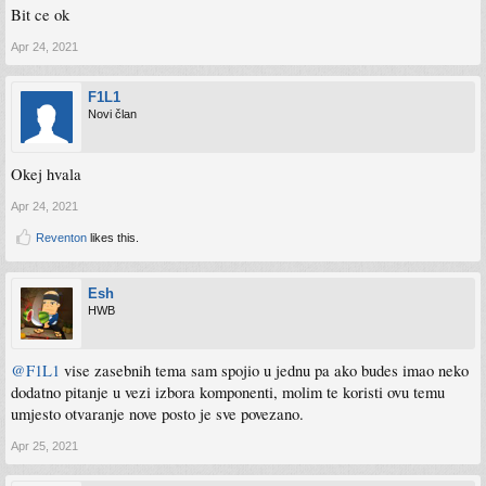
Bit ce ok
Apr 24, 2021
F1L1
Novi član
Okej hvala
Apr 24, 2021
Reventon
likes this.
Esh
HWB
@F1L1
vise zasebnih tema sam spojio u jednu pa ako budes imao neko
dodatno pitanje u vezi izbora komponenti, molim te koristi ovu temu
umjesto otvaranje nove posto je sve povezano.
Apr 25, 2021