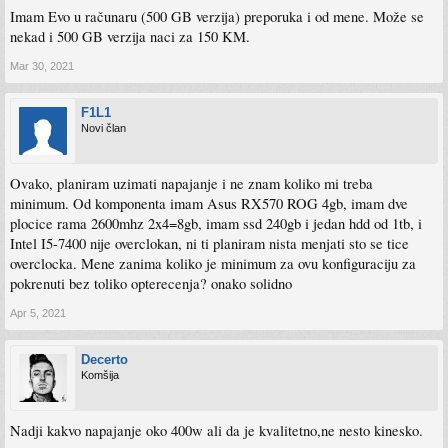
Imam Evo u računaru (500 GB verzija) preporuka i od mene. Može se
nekad i 500 GB verzija naci za 150 KM.
Mar 30, 2021
F1L1
Novi član
Ovako, planiram uzimati napajanje i ne znam koliko mi treba
minimum. Od komponenta imam Asus RX570 ROG 4gb, imam dve
plocice rama 2600mhz 2x4=8gb, imam ssd 240gb i jedan hdd od 1tb, i
Intel I5-7400 nije overclokan, ni ti planiram nista menjati sto se tice
overclocka. Mene zanima koliko je minimum za ovu konfiguraciju za
pokrenuti bez toliko opterecenja? onako solidno
Apr 5, 2021
Decerto
Komšija
Nadji kakvo napajanje oko 400w ali da je kvalitetno,ne nesto kinesko.