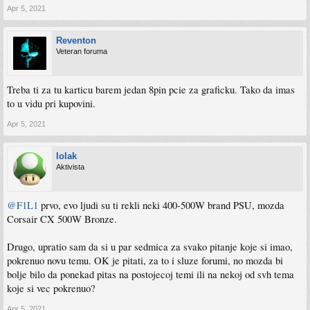
Apr 5, 2021
Reventon
Veteran foruma
Treba ti za tu karticu barem jedan 8pin pcie za graficku. Tako da imas
to u vidu pri kupovini.
Apr 5, 2021
lolak
Aktivista
@F1L1
prvo, evo ljudi su ti rekli neki 400-500W brand PSU, mozda
Corsair CX 500W Bronze.
Drugo, upratio sam da si u par sedmica za svako pitanje koje si imao,
pokrenuo novu temu. OK je pitati, za to i sluze forumi, no mozda bi
bolje bilo da ponekad pitas na postojecoj temi ili na nekoj od svh tema
koje si vec pokrenuo?
Apr 5, 2021