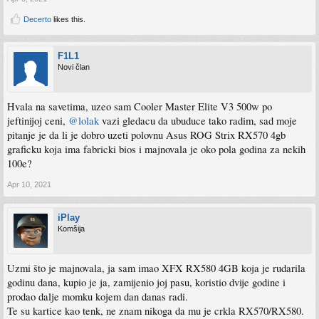
Decerto
likes this.
F1L1
Novi član
Hvala na savetima, uzeo sam Cooler Master Elite V3 500w po
jeftinijoj ceni,
@lolak
vazi gledacu da ubuduce tako radim, sad moje
pitanje je da li je dobro uzeti polovnu Asus ROG Strix RX570 4gb
graficku koja ima fabricki bios i majnovala je oko pola godina za nekih
100e?
Apr 10, 2021
iPlay
Komšija
Uzmi što je majnovala, ja sam imao XFX RX580 4GB koja je rudarila
godinu dana, kupio je ja, zamijenio joj pasu, koristio dvije godine i
prodao dalje momku kojem dan danas radi.
Te su kartice kao tenk, ne znam nikoga da mu je crkla RX570/RX580.