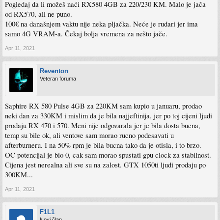
Pogledaj da li možeš naći RX580 4GB za 220/230 KM. Malo je jača
od RX570, ali ne puno.
100€ na današnjem vaktu nije neka pljačka. Neće je rudari jer ima
samo 4G VRAM-a. Čekaj bolja vremena za nešto jače.
Apr 11, 2021
Reventon
Veteran foruma
Saphire RX 580 Pulse 4GB za 220KM sam kupio u januaru, prodao
neki dan za 330KM i mislim da je bila najjeftinija, jer po toj cijeni ljudi
prodaju RX 470 i 570. Meni nije odgovarala jer je bila dosta bucna,
temp su bile ok, ali ventove sam morao rucno podesavati u
afterburneru. I na 50% rpm je bila bucna tako da je otisla, i to brzo.
OC potencijal je bio 0, cak sam morao spustati gpu clock za stabilnost.
Cijena jest nerealna ali sve su na zalost. GTX 1050ti ljudi prodaju po
300KM...
Apr 11, 2021
F1L1
Novi član