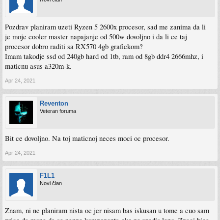
Pozdrav planiram uzeti Ryzen 5 2600x procesor, sad me zanima da li
je moje cooler master napajanje od 500w dovoljno i da li ce taj
procesor dobro raditi sa RX570 4gb grafickom?
Imam takodje ssd od 240gb hard od 1tb, ram od 8gb ddr4 2666mhz, i
maticnu asus a320m-k.
Apr 24, 2021
Reventon
Veteran foruma
Bit ce dovoljno. Na toj maticnoj neces moci oc procesor.
Apr 24, 2021
F1L1
Novi član
Znam, ni ne planiram nista oc jer nisam bas iskusan u tome a cuo sam