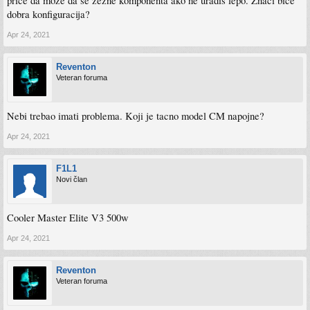
price da moze da se zezne komponenta ako ne uradis lepo. Znaci bice
dobra konfiguracija?
Apr 24, 2021
Reventon
Veteran foruma
Nebi trebao imati problema. Koji je tacno model CM napojne?
Apr 24, 2021
F1L1
Novi član
Cooler Master Elite V3 500w
Apr 24, 2021
Reventon
Veteran foruma