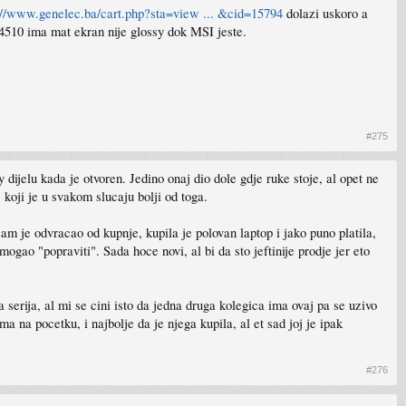
://www.genelec.ba/cart.php?sta=view ... &cid=15794
dolazi uskoro a
P 4510 ima mat ekran nije glossy dok MSI jeste.
#275
y dijelu kada je otvoren. Jedino onaj dio dole gdje ruke stoje, al opet ne
 koji je u svakom slucaju bolji od toga.
sam je odvracao od kupnje, kupila je polovan laptop i jako puno platila,
ogao "popraviti". Sada hoce novi, al bi da sto jeftinije prodje jer eto
a serija, al mi se cini isto da jedna druga kolegica ima ovaj pa se uzivo
a na pocetku, i najbolje da je njega kupila, al et sad joj je ipak
#276