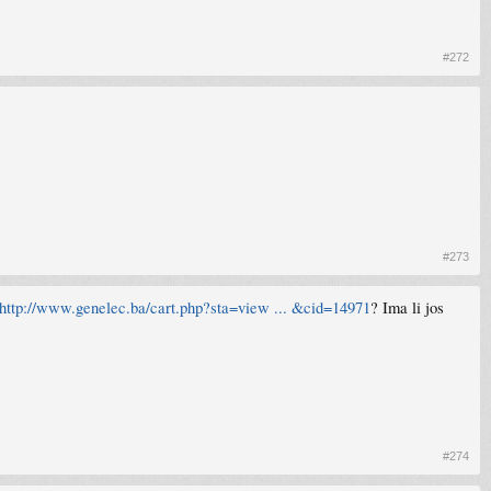
#272
#273
http://www.genelec.ba/cart.php?sta=view ... &cid=14971
? Ima li jos
#274