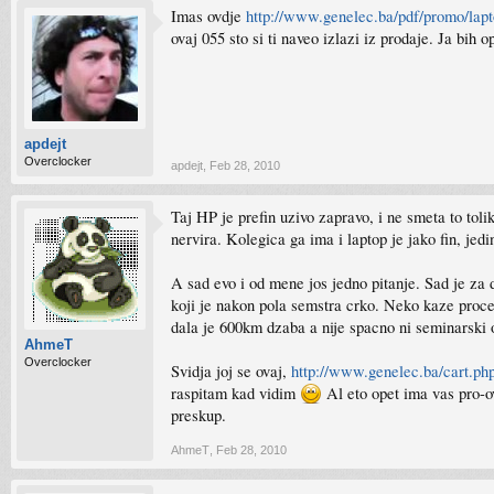
Imas ovdje
http://www.genelec.ba/pdf/promo/lapt
ovaj 055 sto si ti naveo izlazi iz prodaje. Ja bih
apdejt
Overclocker
apdejt
,
Feb 28, 2010
Taj HP je prefin uzivo zapravo, i ne smeta to tolik
nervira. Kolegica ga ima i laptop je jako fin, jed
A sad evo i od mene jos jedno pitanje. Sad je za 
koji je nakon pola semstra crko. Neko kaze proceso
dala je 600km dzaba a nije spacno ni seminarski 
AhmeT
Overclocker
Svidja joj se ovaj,
http://www.genelec.ba/cart.ph
raspitam kad vidim
Al eto opet ima vas pro-ova
preskup.
AhmeT
,
Feb 28, 2010