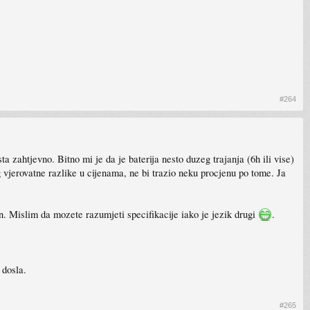
#264
a zahtjevno. Bitno mi je da je baterija nesto duzeg trajanja (6h ili vise)
g vjerovatne razlike u cijenama, ne bi trazio neku procjenu po tome. Ja
jen. Mislim da mozete razumjeti specifikacije iako je jezik drugi
.
 dosla.
#265