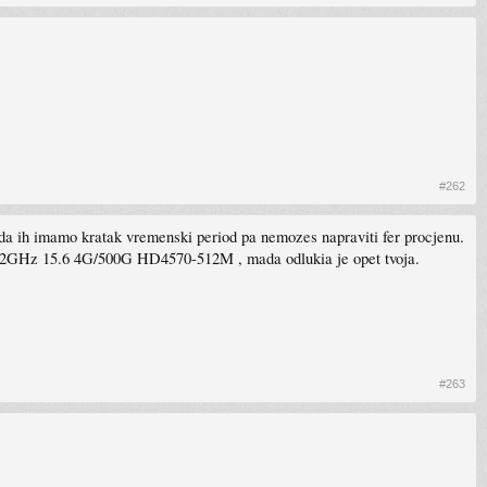
#262
mada ih imamo kratak vremenski period pa nemozes napraviti fer procjenu.
2.2GHz 15.6 4G/500G HD4570-512M , mada odlukia je opet tvoja.
#263