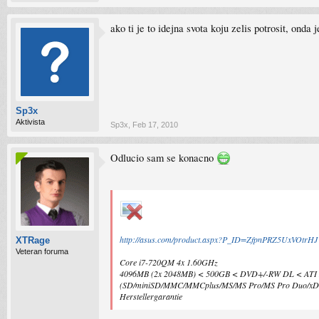
ako ti je to idejna svota koju zelis potrosit, on
Sp3x
Aktivista
Sp3x
,
Feb 17, 2010
Odlucio sam se konacno
http://asus.com/product.aspx?P_ID=ZfpnPRZ5UxVOtrHJ
XTRage
Veteran foruma
Core i7-720QM 4x 1.60GHz
4096MB (2x 2048MB) < 500GB < DVD+/-RW DL < ATI Mob
(SD/miniSD/MMC/MMCplus/MS/MS Pro/MS Pro Duo/xD) < 
Herstellergarantie