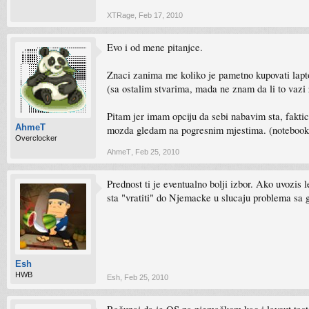
XTRage
,
Feb 17, 2010
Evo i od mene pitanjce.
Znaci zanima me koliko je pametno kupovati laptop 
(sa ostalim stvarima, mada ne znam da li to vazi 
Pitam jer imam opciju da sebi nabavim sta, faktick
AhmeT
mozda gledam na pogresnim mjestima. (notebook.
Overclocker
AhmeT
,
Feb 25, 2010
Prednost ti je eventualno bolji izbor. Ako uvozis l
sta "vratiti" do Njemacke u slucaju problema sa 
Esh
HWB
Esh
,
Feb 25, 2010