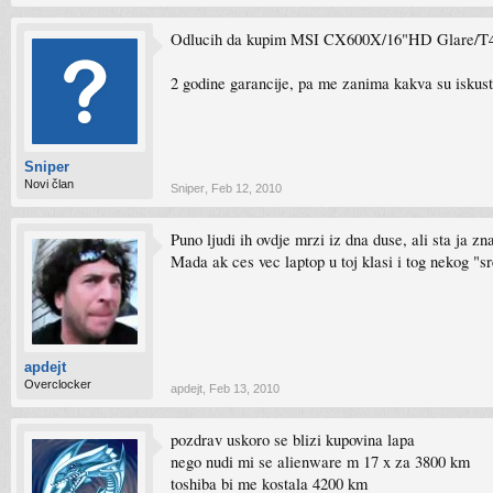
Odlucih da kupim MSI CX600X/16"HD Glare/T
2 godine garancije, pa me zanima kakva su isku
Sniper
Novi član
Sniper
,
Feb 12, 2010
Puno ljudi ih ovdje mrzi iz dna duse, ali sta ja
Mada ak ces vec laptop u toj klasi i tog nekog
apdejt
Overclocker
apdejt
,
Feb 13, 2010
pozdrav uskoro se blizi kupovina lapa
nego nudi mi se alienware m 17 x za 3800 km
toshiba bi me kostala 4200 km