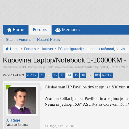
Home
Forums
Members
Search Forums
Recent Posts
Home
Forums
Hardver
PC konfiguracije, notebook računari, servis
Kupovina Laptop/Notebook 1-10000KM - Sv
Discussion in '
PC konfiguracije, notebook računari, servis
' started by
apdejt
,
Feb 20, 2009
.
Page 14 of 103
< Prev
1
←
12
13
14
15
16
→
103
Next >
Gledao sam HP Pavilion dv6 seriju, za 80€ vise 
Znam nekoliko ljudi sa Pavilion-ima kojima je m
Nema ni jednog 15,6" ASUS-a sa Core-om i5, 17" 
XTRage
Veteran foruma
XTRage
,
Feb 12, 2010