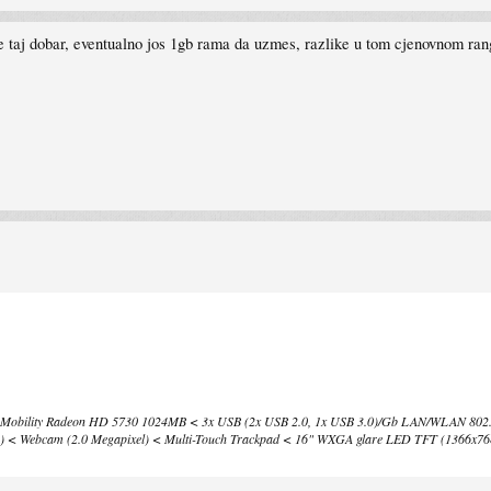
da je taj dobar, eventualno jos 1gb rama da uzmes, razlike u tom cjenovnom r
ility Radeon HD 5730 1024MB < 3x USB (2x USB 2.0, 1x USB 3.0)/Gb LAN/WLAN 802.11
Webcam (2.0 Megapixel) < Multi-Touch Trackpad < 16" WXGA glare LED TFT (1366x768) 