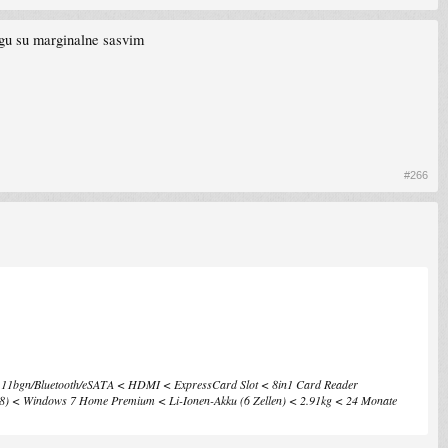
angu su marginalne sasvim
#266
bgn/Bluetooth/eSATA < HDMI < ExpressCard Slot < 8in1 Card Reader
< Windows 7 Home Premium < Li-Ionen-Akku (6 Zellen) < 2.91kg < 24 Monate