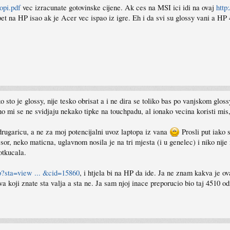
opi.pdf
vec izracunate gotovinske cijene. Ak ces na MSI ici idi na ovaj
http
 opet na HP isao ak je Acer vec ispao iz igre. Eh i da svi su glossy vani a H
o sto je glossy, nije tesko obrisat a i ne dira se toliko bas po vanjskom gloss
ino mi se ne svidjaju nekako tipke na touchpadu, al ionako vecina koristi mis,
drugaricu, a ne za moj potencijalni uvoz laptopa iz vana
Prosli put iako 
r, neko maticna, uglavnom nosila je na tri mjesta (i u genelec) i niko nije m
otkucala.
p?sta=view ... &cid=15860
, i htjela bi na HP da ide. Ja ne znam kakva je ov
 koji znate sta valja a sta ne. Ja sam njoj inace preporucio bio taj 4510 odm