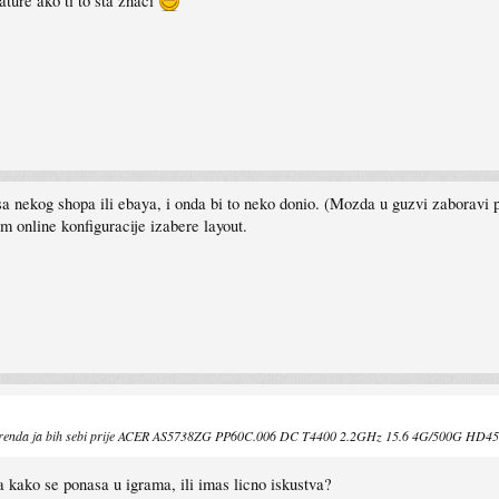
ture ako ti to šta znači
sa nekog shopa ili ebaya, i onda bi to neko donio. (Mozda u guzvi zaboravi p
om online konfiguracije izabere layout.
eg" brenda ja bih sebi prije ACER AS5738ZG PP60C.006 DC T4400 2.2GHz 15.6 4G/500G HD457
kako se ponasa u igrama, ili imas licno iskustva?