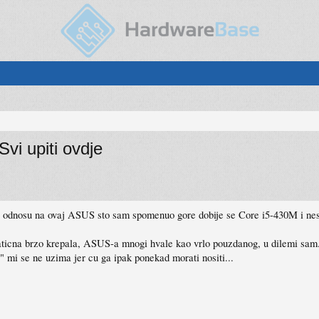
i upiti ovdje
u odnosu na ovaj ASUS sto sam spomenuo gore dobije se Core i5-430M i nest
aticna brzo krepala, ASUS-a mnogi hvale kao vrlo pouzdanog, u dilemi sam
mi se ne uzima jer cu ga ipak ponekad morati nositi...