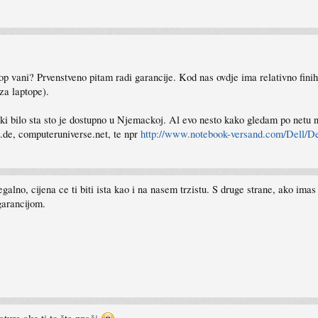
vani? Prvenstveno pitam radi garancije. Kod nas ovdje ima relativno finih st
za laptope).
i bilo sta sto je dostupno u Njemackoj. Al evo nesto kako gledam po netu na o
de, computeruniverse.net, te npr
http://www.notebook-versand.com/Dell/De 
egalno, cijena ce ti biti ista kao i na nasem trzistu. S druge strane, ako ima
garancijom.