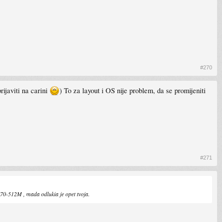
#270
rijaviti na carini
) To za layout i OS nije problem, da se promijeniti
#271
0-512M , mada odlukia je opet tvoja.