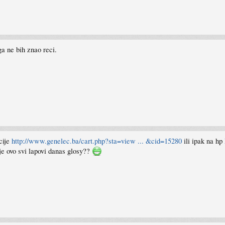
ga ne bih znao reci.
cije
http://www.genelec.ba/cart.php?sta=view ... &cid=15280
ili ipak na hp
je ovo svi lapovi danas glosy??