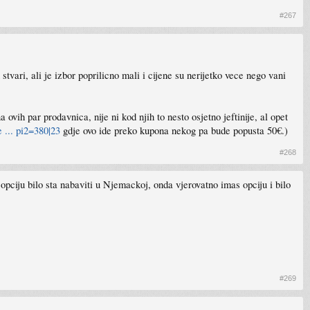
#267
vari, ali je izbor poprilicno mali i cijene su nerijetko vece nego vani
vih par prodavnica, nije ni kod njih to nesto osjetno jeftinije, al opet
... pi2=380|23
gdje ovo ide preko kupona nekog pa bude popusta 50€.)
#268
s opciju bilo sta nabaviti u Njemackoj, onda vjerovatno imas opciju i bilo
#269