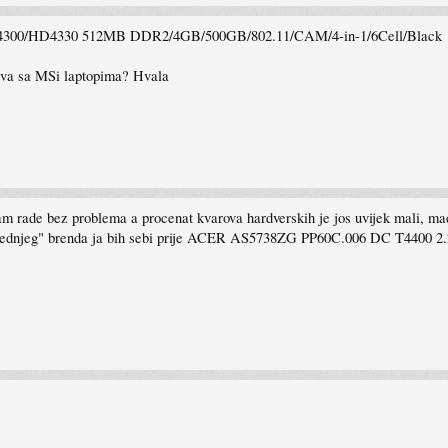
4300/HD4330 512MB DDR2/4GB/500GB/802.11/CAM/4-in-1/6Cell/Black
stva sa MSi laptopima? Hvala
 znam rade bez problema a procenat kvarova hardverskih je jos uvijek mali, 
 "srednjeg" brenda ja bih sebi prije ACER AS5738ZG PP60C.006 DC T4400 