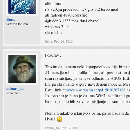
alien ima
i 7 820qm procesoor 1,7 ghz 3,2 turbo mod
ati radeon 4870 crossfire
Sena
4gb ddr 3 1333 mhz dual chanell
Veteran foruma
windows 7 idt.
sta mislite
Sena
,
Feb 14, 2010
Pozdrav ,
Trazim da uzmem neki laptop/netbook cija bi namjen
.Dimenzije mi nisu toliko bitne , ali prednost im
sam razmisljao, pa sam se odlucio na ASUS E
Eh, pa sta mislite o gore navedenom modelu. Meni 
adnan_sa
Evo i link
http://www.dustin.se/pd_5010367186.a
Novi član
Jos ono sto je bitno je da ima Win7 instaliran i ga
Pa eto , molio bih za vase misljenje o ovom netbo
Nemam nikakvo iskustvo s ovim, pa se nadam da s
Hvala
adnan_sa
,
Feb 17, 2010