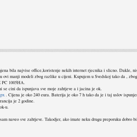
a bila najvise office,koristenje nekih internet rjecnika i slicno. Dakle, nist
aju ovi manji modeli zbog razlike u cijeni. Kupujem u Svedskoj tako da , zbo
EE PC 1005HA.
se cini da ispunjava sve moje zahtjeve a i jacina je ok.
spx
. Cijena je oko 240 eura. Baterija je oko 7 h tako da je i taj uslov ispun
rancija je 2 godine.
ok-u.
am naveo sve zahtjeve. Takodjer, ako imate neku drugu preporuku dobro bi