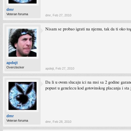
dmr
Veteran foruma
dmr
,
Feb 27, 2010
Nisam se probao igrati na njemu, tak da ti oko to
apdejt
Overclocker
apdejt
,
Feb 27, 2010
Da li u ovom slucaju ici na msi sa 2 godine garan
popust u genelecu kod gotovinskog placanja i sta 
dmr
Veteran foruma
dmr
,
Feb 28, 2010