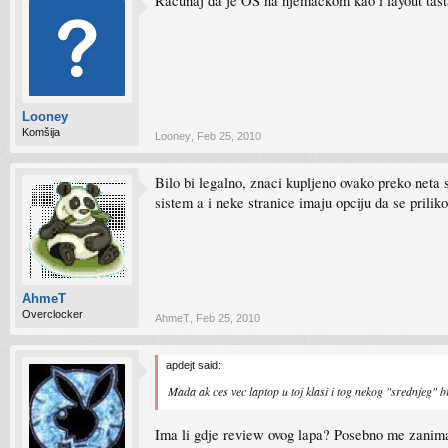
Računaj da je OS na njemačkom kao i layout tasta
Looney
Komšija
Looney
,
Feb 25, 2010
Bilo bi legalno, znaci kupljeno ovako preko neta 
sistem a i neke stranice imaju opciju da se prilik
AhmeT
Overclocker
AhmeT
,
Feb 25, 2010
apdejt said:
Mada ak ces vec laptop u toj klasi i tog nekog "srednj
Ima li gdje review ovog lapa? Posebno me zanima 