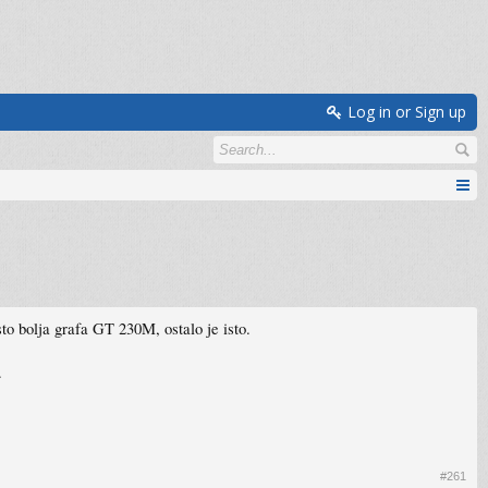
Log in or Sign up
o bolja grafa GT 230M, ostalo je isto.
.
#261