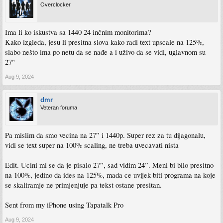
Overclocker
Ima li ko iskustva sa 1440 24 inčnim monitorima?
Kako izgleda, jesu li presitna slova kako radi text upscale na 125%,
slabo nešto ima po netu da se nađe a i uživo da se vidi, uglavnom su
27"
Aug 9, 2024
dmr
Veteran foruma
Pa mislim da smo vecina na 27” i 1440p. Super rez za tu dijagonalu,
vidi se text super na 100% scaling, ne treba uvecavati nista
Edit. Ucini mi se da je pisalo 27”, sad vidim 24”. Meni bi bilo presitno
na 100%, jedino da ides na 125%, mada ce uvijek biti programa na koje
se skaliramje ne primjenjuje pa tekst ostane presitan.
Sent from my iPhone using Tapatalk Pro
Aug 9, 2024