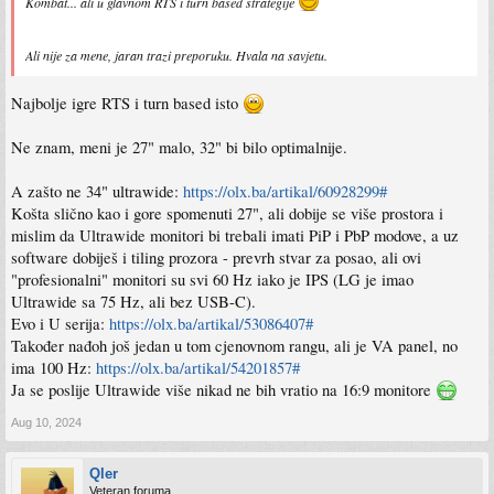
Kombat... ali u glavnom RTS i turn based strategije
Ali nije za mene, jaran trazi preporuku. Hvala na savjetu.
Najbolje igre RTS i turn based isto
Ne znam, meni je 27" malo, 32" bi bilo optimalnije.
A zašto ne 34" ultrawide:
https://olx.ba/artikal/60928299#
Košta slično kao i gore spomenuti 27", ali dobije se više prostora i
mislim da Ultrawide monitori bi trebali imati PiP i PbP modove, a uz
software dobiješ i tiling prozora - prevrh stvar za posao, ali ovi
"profesionalni" monitori su svi 60 Hz iako je IPS (LG je imao
Ultrawide sa 75 Hz, ali bez USB-C).
Evo i U serija:
https://olx.ba/artikal/53086407#
Također nađoh još jedan u tom cjenovnom rangu, ali je VA panel, no
ima 100 Hz:
https://olx.ba/artikal/54201857#
Ja se poslije Ultrawide više nikad ne bih vratio na 16:9 monitore
Aug 10, 2024
Qler
Veteran foruma