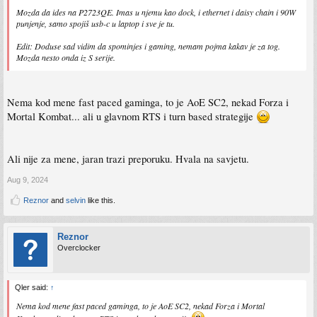
Mozda da ides na P2723QE. Imas u njemu kao dock, i ethernet i daisy chain i 90W
punjenje, samo spojiš usb-c u laptop i sve je tu.
Edit: Doduse sad vidim da spominjes i gaming, nemam pojma kakav je za tog.
Mozda nesto onda iz S serije.
Nema kod mene fast paced gaminga, to je AoE SC2, nekad Forza i
Mortal Kombat... ali u glavnom RTS i turn based strategije
Ali nije za mene, jaran trazi preporuku. Hvala na savjetu.
Aug 9, 2024
Reznor
and
selvin
like this.
Reznor
Overclocker
Qler said:
↑
Nema kod mene fast paced gaminga, to je AoE SC2, nekad Forza i Mortal