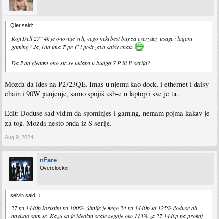
Qler said:
↑
Koji Dell 27'' 4k je ono nije vrh, nego neki best buy za everyday usage i lagani
gaming? Ja, i da ima Type-C i podrzava daisy chain
Da li da gledam ono sta se uklapa u budget S P ili U serija?
Mozda da ides na P2723QE. Imas u njemu kao dock, i ethernet i daisy
chain i 90W punjenje, samo spojiš usb-c u laptop i sve je tu.
Edit: Doduse sad vidim da spominjes i gaming, nemam pojma kakav je
za tog. Mozda nesto onda iz S serije.
Aug 9, 2024
nFare
Overclocker
selvin said:
↑
27 na 1440p koristim na 100%. Sitnije je nego 24 na 1440p sa 125% doduse ali
navikao sam se. Kazu da je idealan scale negdje oko 113% za 27 1440p pa probaj