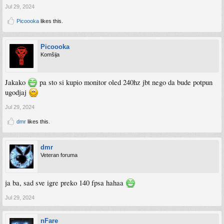
Jul 29, 2024
Picoooka
likes this.
Picoooka
Komšija
Jakako
pa sto si kupio monitor oled 240hz jbt nego da bude potpun
ugodjaj
Jul 29, 2024
dmr
likes this.
dmr
Veteran foruma
ja ba, sad sve igre preko 140 fpsa hahaa
Jul 29, 2024
nFare