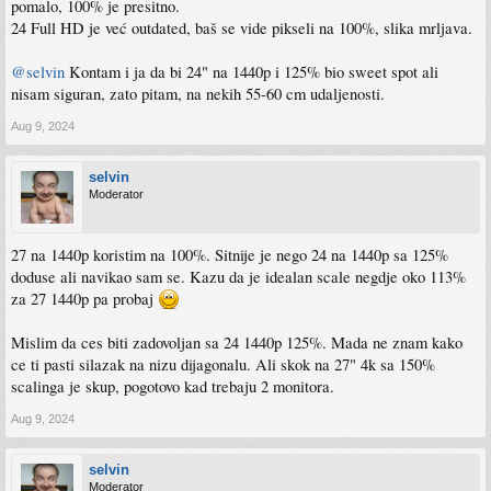
pomalo, 100% je presitno.
24 Full HD je već outdated, baš se vide pikseli na 100%, slika mrljava.
@selvin
Kontam i ja da bi 24" na 1440p i 125% bio sweet spot ali
nisam siguran, zato pitam, na nekih 55-60 cm udaljenosti.
Aug 9, 2024
selvin
Moderator
27 na 1440p koristim na 100%. Sitnije je nego 24 na 1440p sa 125%
doduse ali navikao sam se. Kazu da je idealan scale negdje oko 113%
za 27 1440p pa probaj
Mislim da ces biti zadovoljan sa 24 1440p 125%. Mada ne znam kako
ce ti pasti silazak na nizu dijagonalu. Ali skok na 27" 4k sa 150%
scalinga je skup, pogotovo kad trebaju 2 monitora.
Aug 9, 2024
selvin
Moderator