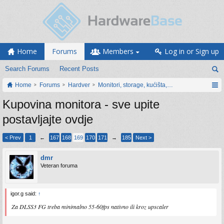
Home
Forums
Members
Log in or Sign up
Search Forums
Recent Posts
Home
Forums
Hardver
Monitori, storage, kućišta, periferija
Kupovina monitora - sve upite
postavljajte ovdje
< Prev
1
←
167
168
169
170
171
→
185
Next >
dmr
Veteran foruma
igor.g said:
↑
Za DLSS3 FG treba minimalno 55-60fps nativno ili kroz upscaler