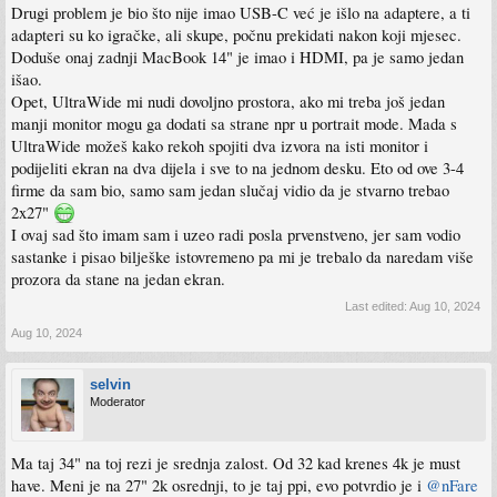
Drugi problem je bio što nije imao USB-C već je išlo na adaptere, a ti
adapteri su ko igračke, ali skupe, počnu prekidati nakon koji mjesec.
Doduše onaj zadnji MacBook 14" je imao i HDMI, pa je samo jedan
išao.
Opet, UltraWide mi nudi dovoljno prostora, ako mi treba još jedan
manji monitor mogu ga dodati sa strane npr u portrait mode. Mada s
UltraWide možeš kako rekoh spojiti dva izvora na isti monitor i
podijeliti ekran na dva dijela i sve to na jednom desku. Eto od ove 3-4
firme da sam bio, samo sam jedan slučaj vidio da je stvarno trebao
2x27"
I ovaj sad što imam sam i uzeo radi posla prvenstveno, jer sam vodio
sastanke i pisao bilješke istovremeno pa mi je trebalo da naredam više
prozora da stane na jedan ekran.
Last edited:
Aug 10, 2024
Aug 10, 2024
selvin
Moderator
Ma taj 34" na toj rezi je srednja zalost. Od 32 kad krenes 4k je must
have. Meni je na 27" 2k osrednji, to je taj ppi, evo potvrdio je i
@nFare