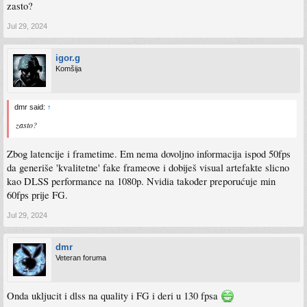
zasto?
Jul 29, 2024
igor.g
Komšija
dmr said:
↑
zasto?
Zbog latencije i frametime. Em nema dovoljno informacija ispod 50fps
da generiše 'kvalitetne' fake frameove i dobiješ visual artefakte slicno
kao DLSS performance na 1080p. Nvidia također preporućuje min
60fps prije FG.
Jul 29, 2024
dmr
Veteran foruma
Onda ukljucit i dlss na quality i FG i deri u 130 fpsa