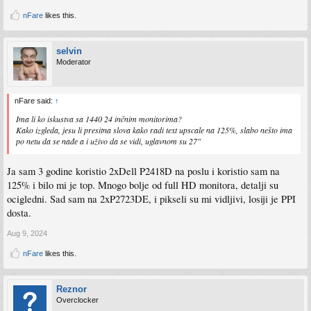
nFare
likes this.
selvin
Moderator
nFare said:
↑
Ima li ko iskustva sa 1440 24 inčnim monitorima?
Kako izgleda, jesu li presitna slova kako radi text upscale na 125%, slabo nešto ima
po netu da se nađe a i uživo da se vidi, uglavnom su 27"
Ja sam 3 godine koristio 2xDell P2418D na poslu i koristio sam na
125% i bilo mi je top. Mnogo bolje od full HD monitora, detalji su
ocigledni. Sad sam na 2xP2723DE, i pikseli su mi vidljivi, losiji je PPI
dosta.
Aug 9, 2024
nFare
likes this.
Reznor
Overclocker