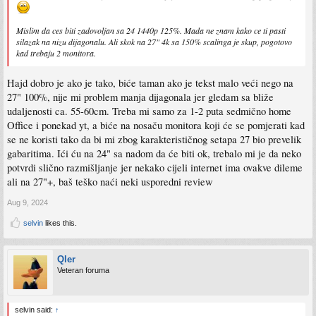
Mislim da ces biti zadovoljan sa 24 1440p 125%. Mada ne znam kako ce ti pasti
silazak na nizu dijagonalu. Ali skok na 27" 4k sa 150% scalinga je skup, pogotovo
kad trebaju 2 monitora.
Hajd dobro je ako je tako, biće taman ako je tekst malo veći nego na
27" 100%, nije mi problem manja dijagonala jer gledam sa bliže
udaljenosti ca. 55-60cm. Treba mi samo za 1-2 puta sedmično home
Office i ponekad yt, a biće na nosaču monitora koji će se pomjerati kad
se ne koristi tako da bi mi zbog karakterističnog setapa 27 bio prevelik
gabaritima. Ići ću na 24" sa nadom da će biti ok, trebalo mi je da neko
potvrdi slično razmišljanje jer nekako cijeli internet ima ovakve dileme
ali na 27"+, baš teško naći neki usporedni review
Aug 9, 2024
selvin
likes this.
Qler
Veteran foruma
selvin said:
↑