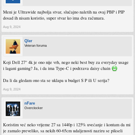
Meni je Ultrawide najbolja stvar, slučajno naletih na ovaj PBP i PIP
dosad ih nisam koristio, super stvar ko ima dva računara.
Aug 9, 2024
Qler
Veteran foruma
Koji Dell 27'' 4k je ono nije vrh, nego neki best buy za everyday usage
i lagani gaming? Ja, i da ima Type-C i podrzava daisy chain
Da li da gledam ono sta se uklapa u budget S P ili U serija?
Aug 9, 2024
nFare
Overclocker
Koristim već neko vrijeme 27 sa 1440p i 125% uvećanje i kontam da mi
je zamalo preveliko, sa nekih 60-65cm udaljenosti naziru se pikseli