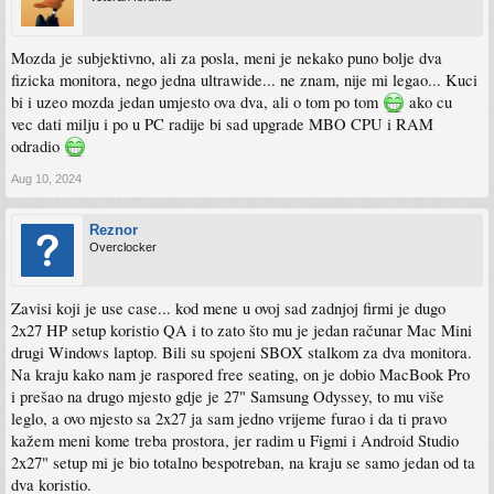
Mozda je subjektivno, ali za posla, meni je nekako puno bolje dva
fizicka monitora, nego jedna ultrawide... ne znam, nije mi legao... Kuci
bi i uzeo mozda jedan umjesto ova dva, ali o tom po tom
ako cu
vec dati milju i po u PC radije bi sad upgrade MBO CPU i RAM
odradio
Aug 10, 2024
Reznor
Overclocker
Zavisi koji je use case... kod mene u ovoj sad zadnjoj firmi je dugo
2x27 HP setup koristio QA i to zato što mu je jedan računar Mac Mini
drugi Windows laptop. Bili su spojeni SBOX stalkom za dva monitora.
Na kraju kako nam je raspored free seating, on je dobio MacBook Pro
i prešao na drugo mjesto gdje je 27" Samsung Odyssey, to mu više
leglo, a ovo mjesto sa 2x27 ja sam jedno vrijeme furao i da ti pravo
kažem meni kome treba prostora, jer radim u Figmi i Android Studio
2x27" setup mi je bio totalno bespotreban, na kraju se samo jedan od ta
dva koristio.