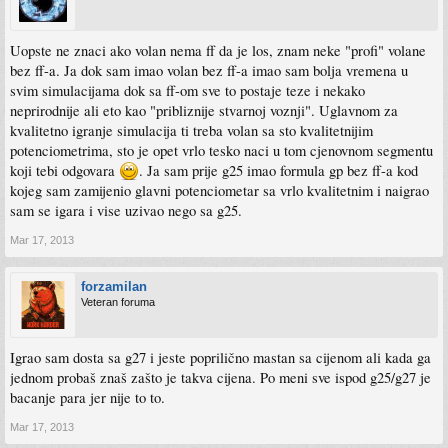
Uopste ne znaci ako volan nema ff da je los, znam neke "profi" volane
bez ff-a. Ja dok sam imao volan bez ff-a imao sam bolja vremena u
svim simulacijama dok sa ff-om sve to postaje teze i nekako
neprirodnije ali eto kao "pribliznije stvarnoj voznji". Uglavnom za
kvalitetno igranje simulacija ti treba volan sa sto kvalitetnijim
potenciometrima, sto je opet vrlo tesko naci u tom cjenovnom segmentu
koji tebi odgovara
. Ja sam prije g25 imao formula gp bez ff-a kod
kojeg sam zamijenio glavni potenciometar sa vrlo kvalitetnim i naigrao
sam se igara i vise uzivao nego sa g25.
Mar 17, 2013
forzamilan
Veteran foruma
Igrao sam dosta sa g27 i jeste poprilično mastan sa cijenom ali kada ga
jednom probaš znaš zašto je takva cijena. Po meni sve ispod g25/g27 je
bacanje para jer nije to to.
Mar 17, 2013