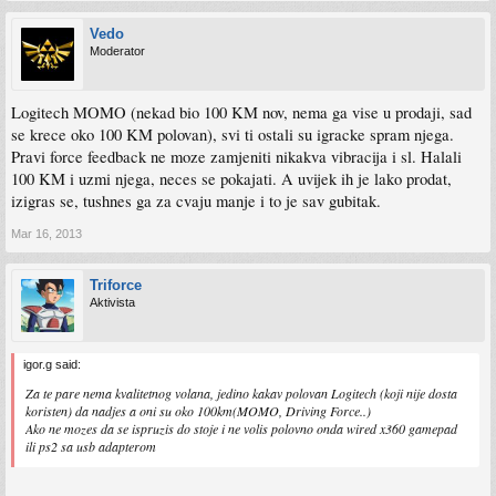
Vedo
Moderator
Logitech MOMO (nekad bio 100 KM nov, nema ga vise u prodaji, sad
se krece oko 100 KM polovan), svi ti ostali su igracke spram njega.
Pravi force feedback ne moze zamjeniti nikakva vibracija i sl. Halali
100 KM i uzmi njega, neces se pokajati. A uvijek ih je lako prodat,
izigras se, tushnes ga za cvaju manje i to je sav gubitak.
Mar 16, 2013
Triforce
Aktivista
igor.g said:
Za te pare nema kvalitetnog volana, jedino kakav polovan Logitech (koji nije dosta
koristen) da nadjes a oni su oko 100km(MOMO, Driving Force..)
Ako ne mozes da se ispruzis do stoje i ne volis polovno onda wired x360 gamepad
ili ps2 sa usb adapterom