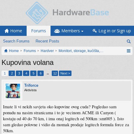
Home
Forums
Members
Log in or Sign up
Search Forums
Recent Posts
Home
Forums
Hardver
Monitori, storage, kućišta, periferija
Kupovina volana
1
2
3
4
5
6
→
12
Next >
Triforce
Aktivista
Imate li vi nekih savjeta oko kupovine ovog cuda? Pogledao sam
ponudu na nasim stranicama i to je vecinom ACME ili Canyon (
kostaju od 40 do 70 km, i ima onaj logitech od 500km :smt005 ). Isto
sam gledao polovne i vidio da momak prodaje logitech formula force za
50km.