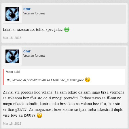
dmr
Veteran foruma
fakat si razocarao, toliki specijalac
Mar 18, 2013
dmr
Veteran foruma
Vedo said:
Bez uvrede, al porediti volan sa FFom i bez je nemoguce
Zavisi sta poredis kod volana. Ja sam rekao da sam imao brza vremena
sa volanom bez ff-a sto ce ti mnogi potvrditi. Jednostavno sa ff-om ne
mogu nikada odraditi kontru tako brzo kao na volanu bez ff-a, bar sto
se tice g25/27. Za mogucnost brze kontre se ipak treba iskesirati duplo
vise love za t500 rs
Mar 18, 2013