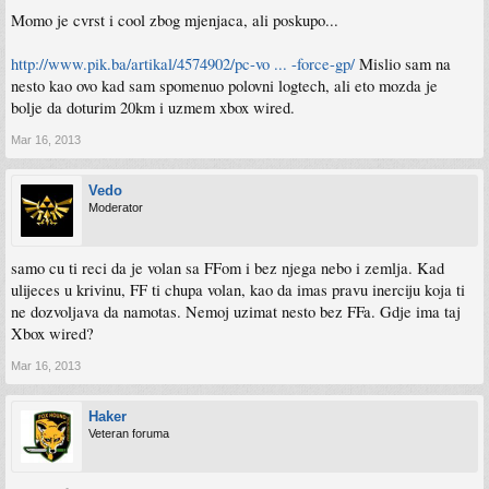
Momo je cvrst i cool zbog mjenjaca, ali poskupo...
http://www.pik.ba/artikal/4574902/pc-vo ... -force-gp/
Mislio sam na
nesto kao ovo kad sam spomenuo polovni logtech, ali eto mozda je
bolje da doturim 20km i uzmem xbox wired.
Mar 16, 2013
Vedo
Moderator
samo cu ti reci da je volan sa FFom i bez njega nebo i zemlja. Kad
ulijeces u krivinu, FF ti chupa volan, kao da imas pravu inerciju koja ti
ne dozvoljava da namotas. Nemoj uzimat nesto bez FFa. Gdje ima taj
Xbox wired?
Mar 16, 2013
Haker
Veteran foruma