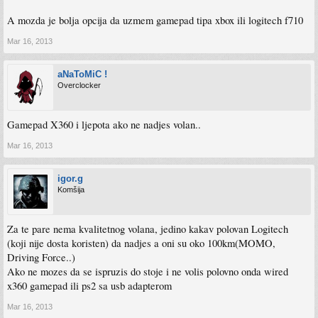
A mozda je bolja opcija da uzmem gamepad tipa xbox ili logitech f710
Mar 16, 2013
aNaToMiC !
Overclocker
Gamepad X360 i ljepota ako ne nadjes volan..
Mar 16, 2013
igor.g
Komšija
Za te pare nema kvalitetnog volana, jedino kakav polovan Logitech
(koji nije dosta koristen) da nadjes a oni su oko 100km(MOMO,
Driving Force..)
Ako ne mozes da se ispruzis do stoje i ne volis polovno onda wired
x360 gamepad ili ps2 sa usb adapterom
Mar 16, 2013