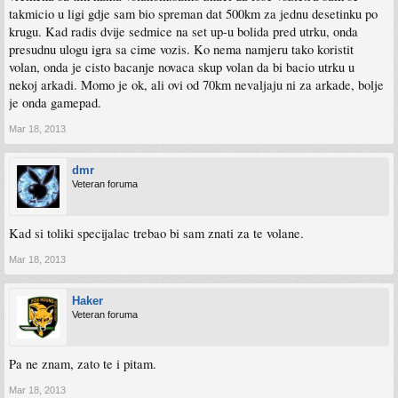
takmicio u ligi gdje sam bio spreman dat 500km za jednu desetinku po
krugu. Kad radis dvije sedmice na set up-u bolida pred utrku, onda
presudnu ulogu igra sa cime vozis. Ko nema namjeru tako koristit
volan, onda je cisto bacanje novaca skup volan da bi bacio utrku u
nekoj arkadi. Momo je ok, ali ovi od 70km nevaljaju ni za arkade, bolje
je onda gamepad.
Mar 18, 2013
dmr
Veteran foruma
Kad si toliki specijalac trebao bi sam znati za te volane.
Mar 18, 2013
Haker
Veteran foruma
Pa ne znam, zato te i pitam.
Mar 18, 2013