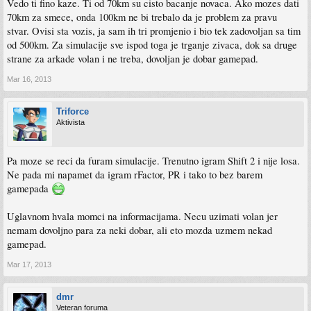
Vedo ti fino kaze. Ti od 70km su cisto bacanje novaca. Ako mozes dati
70km za smece, onda 100km ne bi trebalo da je problem za pravu
stvar. Ovisi sta vozis, ja sam ih tri promjenio i bio tek zadovoljan sa tim
od 500km. Za simulacije sve ispod toga je trganje zivaca, dok sa druge
strane za arkade volan i ne treba, dovoljan je dobar gamepad.
Mar 16, 2013
Triforce
Aktivista
Pa moze se reci da furam simulacije. Trenutno igram Shift 2 i nije losa.
Ne pada mi napamet da igram rFactor, PR i tako to bez barem
gamepada
Uglavnom hvala momci na informacijama. Necu uzimati volan jer
nemam dovoljno para za neki dobar, ali eto mozda uzmem nekad
gamepad.
Mar 17, 2013
dmr
Veteran foruma