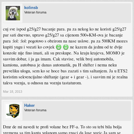
kolinsb
Veteran foruma
cuj sve ispod g25/g27 bacanje para. pa za nekog ko ne koristi g25/g27
par sati dnevno, upravo g25/g27 sa cijenom 500+KM-ova je bacanje
para :lol: :lol: pogotovo s obzirom na nase uslove. pa za 500KM mozes
kupiti yugu i vozati ko covjek
ne kazem da jednu od te dvije
konzole nije fino imati, ali su preskupe. Na kraju krajeva, MOMO je
sasvim dobar, i ja ga imam. Cak stavise, velik broj automobila,
kamiona, autobusa je danas automatik, pa H shifter i nema neku
preveliku ulogu, sem ko se hoce bas zazati s tim saltanjem. Ja u ETS2
koristim sekvencijalno shiftanje (gear + i gear -), i sasvim mi je realna
takva voznja, u odnosu na voznju tastaturom.
Mar 18, 2013
Haker
Veteran foruma
Dmr de mi navedi te profi volane bez FF-a. To sto su tebi bila bolja
vremena sa tim kanta volanom.samo znaci da lose vozic.Ja sam se