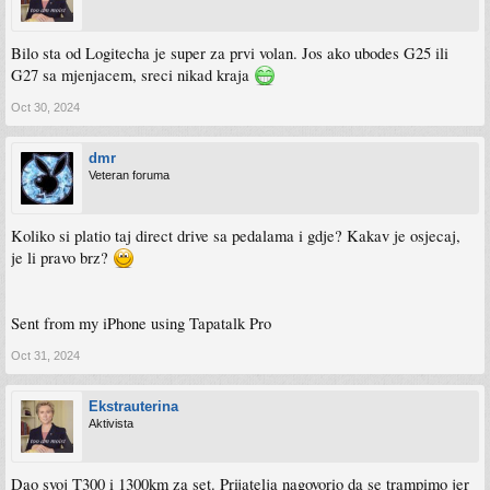
Bilo sta od Logitecha je super za prvi volan. Jos ako ubodes G25 ili
G27 sa mjenjacem, sreci nikad kraja
Oct 30, 2024
dmr
Veteran foruma
Koliko si platio taj direct drive sa pedalama i gdje? Kakav je osjecaj,
je li pravo brz?
Sent from my iPhone using Tapatalk Pro
Oct 31, 2024
Ekstrauterina
Aktivista
Dao svoj T300 i 1300km za set. Prijatelja nagovorio da se trampimo jer