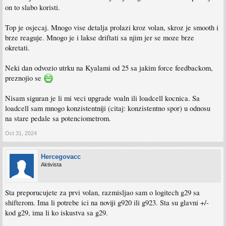
on to slabo koristi.
Top je osjecaj. Mnogo vise detalja prolazi kroz volan, skroz je smooth i
brze reaguje. Mnogo je i lakse driftati sa njim jer se moze brze
okretati.
Neki dan odvozio utrku na Kyalami od 25 sa jakim force feedbackom,
preznojio se
Nisam siguran je li mi veci upgrade voaln ili loadcell kocnica. Sa
loadcell sam mnogo konzistentniji (citaj: konzistentno spor) u odnosu
na stare pedale sa potenciometrom.
Oct 31, 2024
Hercegovacc
Aktivista
Sta preporucujete za prvi volan, razmisljao sam o logitech g29 sa
shifterom. Ima li potrebe ici na noviji g920 ili g923. Sta su glavni +/-
kod g29, ima li ko iskustva sa g29.