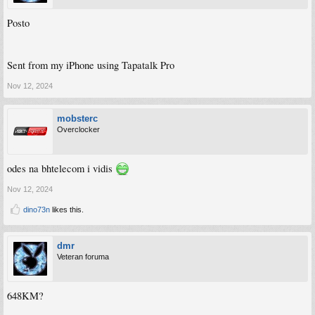
Posto
Sent from my iPhone using Tapatalk Pro
Nov 12, 2024
mobsterc
Overclocker
odes na bhtelecom i vidis
Nov 12, 2024
dino73n
likes this.
dmr
Veteran foruma
648KM?