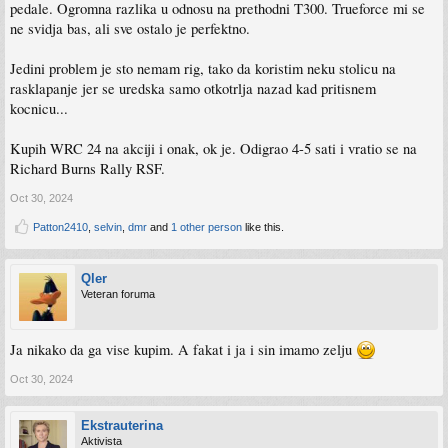
pedale. Ogromna razlika u odnosu na prethodni T300. Trueforce mi se
ne svidja bas, ali sve ostalo je perfektno.
Jedini problem je sto nemam rig, tako da koristim neku stolicu na
rasklapanje jer se uredska samo otkotrlja nazad kad pritisnem
kocnicu...
Kupih WRC 24 na akciji i onak, ok je. Odigrao 4-5 sati i vratio se na
Richard Burns Rally RSF.
Oct 30, 2024
Patton2410
,
selvin
,
dmr
and
1 other person
like this.
Qler
Veteran foruma
Ja nikako da ga vise kupim. A fakat i ja i sin imamo zelju
Oct 30, 2024
Ekstrauterina
Aktivista