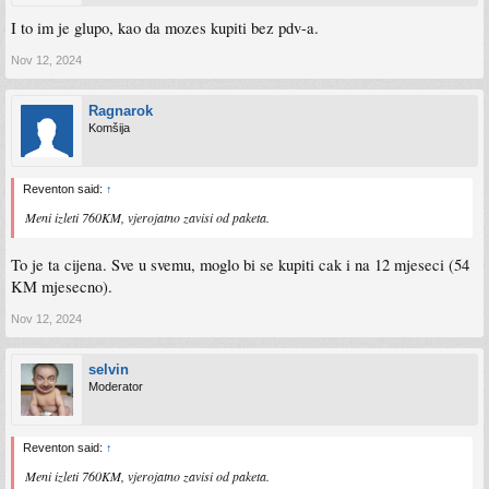
I to im je glupo, kao da mozes kupiti bez pdv-a.
Nov 12, 2024
Ragnarok
Komšija
Reventon said:
↑
Meni izleti 760KM, vjerojatno zavisi od paketa.
To je ta cijena. Sve u svemu, moglo bi se kupiti cak i na 12 mjeseci (54
KM mjesecno).
Nov 12, 2024
selvin
Moderator
Reventon said:
↑
Meni izleti 760KM, vjerojatno zavisi od paketa.