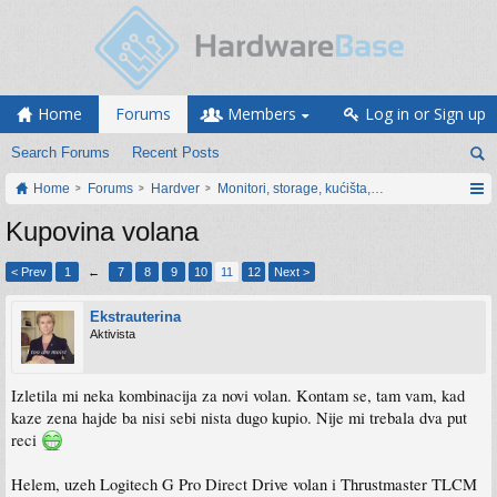
Home
Forums
Members
Log in or Sign up
Search Forums
Recent Posts
Home
Forums
Hardver
Monitori, storage, kućišta, periferija
Kupovina volana
< Prev
1
←
7
8
9
10
11
12
Next >
Ekstrauterina
Aktivista
Izletila mi neka kombinacija za novi volan. Kontam se, tam vam, kad
kaze zena hajde ba nisi sebi nista dugo kupio. Nije mi trebala dva put
reci
Helem, uzeh Logitech G Pro Direct Drive volan i Thrustmaster TLCM