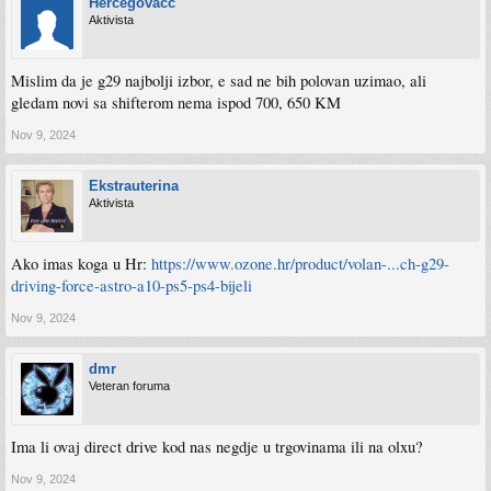
Hercegovacc
Aktivista
Mislim da je g29 najbolji izbor, e sad ne bih polovan uzimao, ali
gledam novi sa shifterom nema ispod 700, 650 KM
Nov 9, 2024
Ekstrauterina
Aktivista
Ako imas koga u Hr:
https://www.ozone.hr/product/volan-...ch-g29-
driving-force-astro-a10-ps5-ps4-bijeli
Nov 9, 2024
dmr
Veteran foruma
Ima li ovaj direct drive kod nas negdje u trgovinama ili na olxu?
Nov 9, 2024