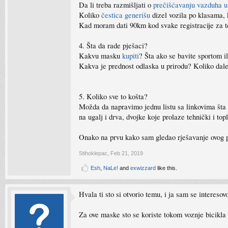
Da li treba razmišljati o
prečišćavanju vazduha u
Koliko
čestica generišu
dizel vozila po klasama, 
Kad moram dati 90km kod svake registracije za teh
4. Šta da rade pješaci?
Kakvu masku
kupiti
? Šta ako se bavite sportom i
Kakva je prednost odlaska u prirodu? Koliko dale
5. Koliko sve to košta?
Možda da napravimo jednu listu sa linkovima šta g
na ugalj i drva, dvojke koje prolaze tehnički i top
Onako na prvu kako sam gledao rješavanje ovog pr
Stihoklepac
,
Feb 21, 2019
Esh
,
NaLe!
and
exwizzard
like this.
Hvala ti sto si otvorio temu, i ja sam se intereso
Za ove maske sto se koriste tokom voznje bicikla 