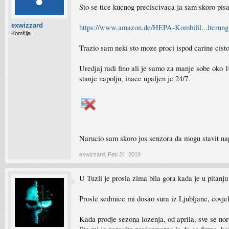
Sto se tice kucnog preciscivaca ja sam skoro pis
exwizzard
https://www.amazon.de/HEPA-Kombifil...lterun
Komšija
Trazio sam neki sto moze proci ispod carine cist
Uredjaj radi fino ali je samo za manje sobe oko 1
stanje napolju, inace upaljen je 24/7.
Narucio sam skoro jos senzora da mogu stavit nap
exwizzard
,
Feb 21, 2019
U Tuzli je prosla zima bila gora kada je u pitanju k
Prosle sedmice mi dosao sura iz Ljubljane, covje
Kada prodje sezona lozenja, od aprila, sve se nor