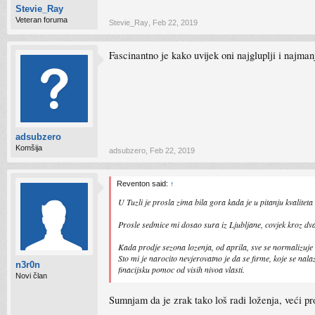
Stevie_Ray
Veteran foruma
Stevie_Ray
,
Feb 22, 2019
Fascinantno je kako uvijek oni najgluplji i najman
adsubzero
Komšija
adsubzero
,
Feb 22, 2019
Reventon said:
↑
U Tuzli je prosla zima bila gora kada je u pitanju kvaliteta z
Prosle sedmice mi dosao sura iz Ljubljane, covjek kroz dv
Kada prodje sezona lozenja, od aprila, sve se normalizuje 
Sto mi je narocito nevjerovatno je da se firme, koje se n
n3r0n
finacijsku pomoc od visih nivoa vlasti.
Novi član
Sumnjam da je zrak tako loš radi loženja, veći pr