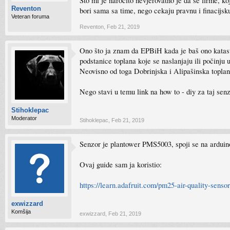
Sto mi je narocito nevjerovatno je da se firme, 
Reventon
bori sama sa time, nego cekaju pravnu i finacijsk
Veteran foruma
Reventon
,
Feb 21, 2019
Ono što ja znam da EPBiH kada je baš ono katast
podstanice toplana koje se naslanjaju ili počinju 
Neovisno od toga Dobrinjska i Alipašinska toplana
Nego stavi u temu link na how to - diy za taj s
Stihoklepac
Moderator
Stihoklepac
,
Feb 21, 2019
Senzor je plantower PMS5003, spoji se na arduino 
Ovaj guide sam ja koristio:
https://learn.adafruit.com/pm25-air-quality-senso
exwizzard
Komšija
exwizzard
,
Feb 21, 2019