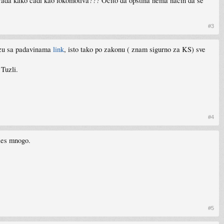
 grada kako cadi kao lokomotiva??? Ocito da opstina nema nacin da se
#3
nozu sa padavinama
link
, isto tako po zakonu ( znam sigurno za KS) sve
 Tuzli.
#4
ries mnogo.
#5