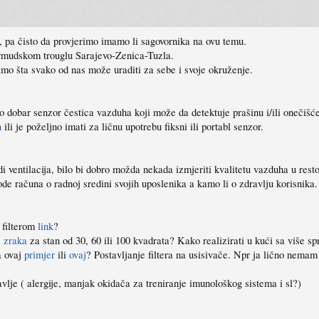
 pa čisto da provjerimo imamo li sagovornika na ovu temu.
rmudskom trouglu Sarajevo-Zenica-Tuzla.
imo šta svako od nas može uraditi za sebe i svoje okruženje.
 dobar senzor čestica vazduha koji može da detektuje prašinu i/ili onečišćen
n
ili je poželjno imati za ličnu upotrebu fiksni ili portabl senzor.
di ventilacija, bilo bi dobro možda nekada izmjeriti kvalitetu vazduha u re
de računa o radnoj sredini svojih uposlenika a kamo li o zdravlju korisnika.
a filterom
link
?
ć zraka
za stan od 30, 60 ili 100 kvadrata? Kako realizirati u kući sa više sp
a ovaj
primjer
ili
ovaj
? Postavljanje filtera na usisivače. Npr ja lično nemam
vlje ( alergije, manjak okidača za treniranje imunološkog sistema i sl?)