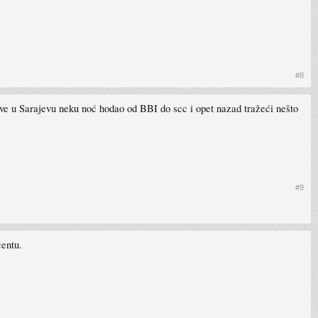
#8
žive u Sarajevu neku noć hodao od BBI do scc i opet nazad tražeći nešto
#9
centu.