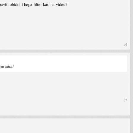
iti obični i hepa filter kao na videu?
#6
 na videu?
#7