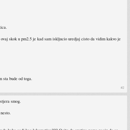
ica.
 ovaj skok u pm2.5 je kad sam iskljucio uredjaj cisto da vidim kakvo je
m sta bude od toga.
#2
astjera smog.
 nesto.