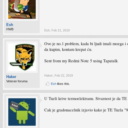
Esh
HWB
Esh
,
Feb 21, 2019
Ovo je no.1 problem, kada bi ljudi imali mozga i
da kupim, kontam krepat ću.
Sent from my Redmi Note 5 using Tapatalk
Haker
,
Feb 22, 2019
Haker
Veteran foruma
Esh
likes this.
U Tuzli krive termoelektranu. Stvarnost je da T
Cak je gradonacelnik izjavio kako je TE Tuzla "9