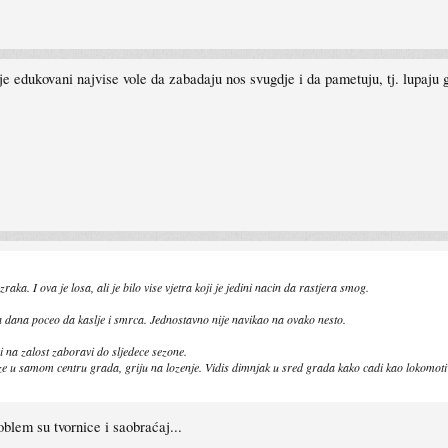
je edukovani najvise vole da zabadaju nos svugdje i da pametuju, tj. lupaju g
raka. I ova je losa, ali je bilo vise vjetra koji je jedini nacin da rastjera smog.
a dana poceo da kaslje i smrca. Jednostavno nije navikao na ovako nesto.
i na zalost zaboravi do sljedece sezone.
alaze u samom centru grada, griju na lozenje. Vidis dimnjak u sred grada kako cadi kao lokomo
oblem su tvornice i saobraćaj...