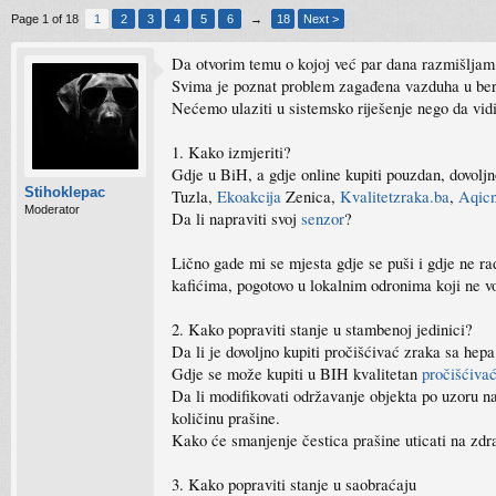
Page 1 of 18
1
2
3
4
5
6
→
18
Next >
Da otvorim temu o kojoj već par dana razmišljam,
Svima je poznat problem zagađena vazduha u be
Nećemo ulaziti u sistemsko riješenje nego da vid
1. Kako izmjeriti?
Gdje u BiH, a gdje online kupiti pouzdan, dovoljno
Stihoklepac
Tuzla,
Ekoakcija
Zenica,
Kvalitetzraka.ba
,
Aqic
Moderator
Da li napraviti svoj
senzor
?
Lično gade mi se mjesta gdje se puši i gdje ne ra
kafićima, pogotovo u lokalnim odronima koji ne vo
2. Kako popraviti stanje u stambenoj jedinici?
Da li je dovoljno kupiti pročišćivać zraka sa hep
Gdje se može kupiti u BIH kvalitetan
pročišćiva
Da li modifikovati održavanje objekta po uzoru n
količinu prašine.
Kako će smanjenje čestica prašine uticati na zdra
3. Kako popraviti stanje u saobraćaju