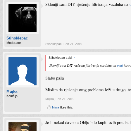
Skloniji sam DIY rješenju filtriranja vazduha na
Stihoklepac
Moderator
Stihoklepac
,
Feb 21, 2019
Stihoklepac said:
↑
Skloniji sam DIY rješenju filtriranja vazduha na
ovaj
fazon
Slabo paša
Mislim da rješenje ovog problema leži u drugoj 
Mujka
Komšija
Mujka
,
Feb 21, 2019
Ninja
likes this.
Je li nekad davno u Obiju bilo kupiti ovih precisc