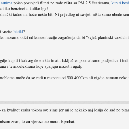
 autima
pošto postojeći filteri ne rade ništa sa PM 2.5 česticama,
kupiti bosh
koliko benzinci a koliko lpg?
nički tačno mi hoće nešto bit. Ni prijedlog ni savjet, ništa samo ubode sen
li vozite
bicikl
?
ko moramo otići od koncentracije zagađenja da bi "svjež planinski vazduh 
dje kupiti i kakvog će efekta imati. Isključivo posmatramo posljedice i ind
lana i termoelektrana koje spaljuju mazut i ugalj.
oblema može da se radi u rasponu od 500-4000km ali nigdje nemam neko istr
vo za kvalitet zraka tokom ove zime jer mi je nekako naj losija do sad po pita
nisam znao, to cu vjerovatno morat isprobat.