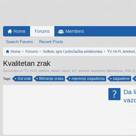
Home
Forums
Members
Search Forums
Recent Posts
Home
Forums
Softver, igre i potrošačka elektronika
TV, Hi-Fi, telefoni
Kvalitetan zrak
Discussion in '
TV, Hi-Fi, telefoni, tableti, satovi, IoT oprema
' started by
Stihoklepac
,
Feb 21
čist zrak
filtriranje zraka
mjerenje zagađenja
zagađene
Tags:
?
Da l
vaz