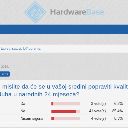
, tableti, satovi, IoT oprema
, 2019
.
zrak
i mislite da će se u vašoj sredini popraviti kvali
duha u narednih 24 mjeseca?
Da
3 vote(s)
6.3%
Ne
41 vote(s)
85.4%
Nisam siguran
4 vote(s)
8.3%