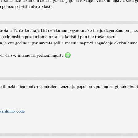
koje se nalaze u samom centru grada, griju na lozenje. Vidis dimnjak u sred
u pomoc od visih nivoa vlasti.
rofa u Tz da forsiraju hidroelektrane pogotovo ako imaju dugoročnu prog
u podrumskim prostorijama ne smiju koristiti plin i te troše mazut.
 je ove godine u par navrata palila mazut i napravi zagađenje ekvivalentno
enzor da sve imamo na jednom mjestu
ili neki slican mikro kontroler, senzor je popularan pa ima na github libra
r/arduino-code