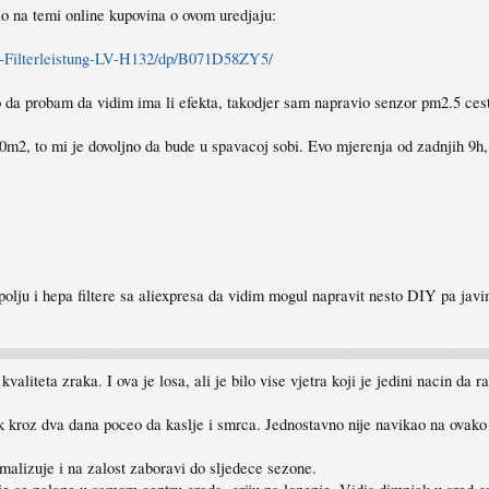
ao na temi online kupovina o ovom uredjaju:
g-Filterleistung-LV-H132/dp/B071D58ZY5/
o da probam da vidim ima li efekta, takodjer sam napravio senzor pm2.5 cest
0m2, to mi je dovoljno da bude u spavacoj sobi. Evo mjerenja od zadnjih 9h,
olju i hepa filtere sa aliexpresa da vidim mogul napravit nesto DIY pa javi
valiteta zraka. I ova je losa, ali je bilo vise vjetra koji je jedini nacin da r
k kroz dva dana poceo da kaslje i smrca. Jednostavno nije navikao na ovako
malizuje i na zalost zaboravi do sljedece sezone.