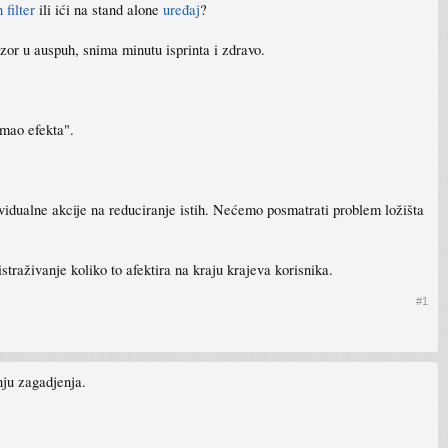
 filter
ili ići na stand alone
uređaj
?
zor u auspuh, snima minutu isprinta i zdravo.
imao efekta".
ividualne akcije na reduciranje istih. Nećemo posmatrati problem ložišta
aživanje koliko to afektira na kraju krajeva korisnika.
#1
nju zagadjenja.