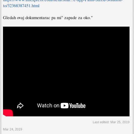
to/32368387451.html
Gledah ovaj dokumentarac pa mi" zapade za oko."
Last edited:
Mar 25, 2019
Mar 24, 2019