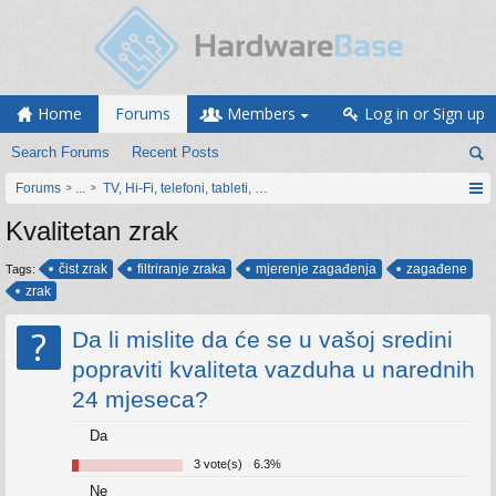
Home
Forums
Members
Log in or Sign up
Search Forums
Recent Posts
Forums
...
TV, Hi-Fi, telefoni, tableti, satovi, IoT oprema
Kvalitetan zrak
čist zrak
filtriranje zraka
mjerenje zagađenja
zagađene
Tags:
zrak
?
Da li mislite da će se u vašoj sredini
popraviti kvaliteta vazduha u narednih
24 mjeseca?
Da
3 vote(s)
6.3%
Ne