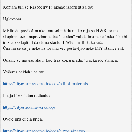
Kontam bili se Raspberry Pi mogao iskoristit za ovo.
Uglavnom...
Mislio da predložim ako ima voljnih da mi ko raja sa HWB foruma
skupimo love i napravimo jednu "stanicu" valjda ima neko "rukat" ko bi
to znao sklopiti, i da damo stanici HWB ime ili kako već.
Čini mi se da je neko na forumu već postavljao neke DIY stanice i sl...
Odakle se najviše skupi love tj iz kojeg grada, tu neka ide stanica.
Večeras naiđoh i na ovo...
https://cityos-air.readme.io/docs/bill-of-materials
Imaju i besplatnu radionicu
https://cityos.io/air#workshops
Ovdje ima cijela priča.
https://cityos-air.readme.io/docs/cityos-air-story