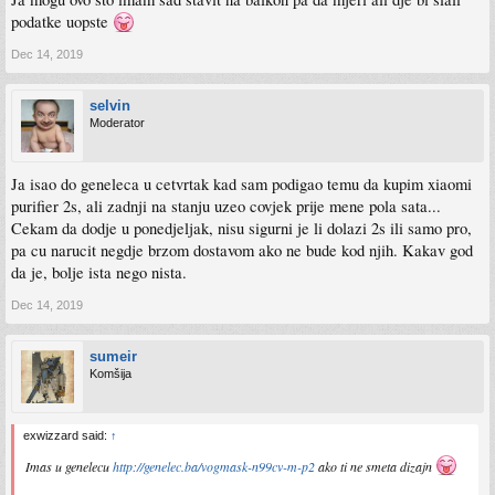
podatke uopste
Dec 14, 2019
selvin
Moderator
Ja isao do geneleca u cetvrtak kad sam podigao temu da kupim xiaomi
purifier 2s, ali zadnji na stanju uzeo covjek prije mene pola sata...
Cekam da dodje u ponedjeljak, nisu sigurni je li dolazi 2s ili samo pro,
pa cu narucit negdje brzom dostavom ako ne bude kod njih. Kakav god
da je, bolje ista nego nista.
Dec 14, 2019
sumeir
Komšija
exwizzard said:
↑
Imas u genelecu
http://genelec.ba/vogmask-n99cv-m-p2
ako ti ne smeta dizajn