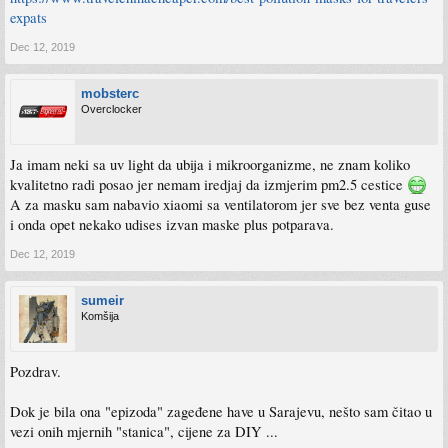
expats
Dec 12, 2019
mobsterc
Overclocker
Ja imam neki sa uv light da ubija i mikroorganizme, ne znam koliko
kvalitetno radi posao jer nemam iredjaj da izmjerim pm2.5 cestice
A za masku sam nabavio xiaomi sa ventilatorom jer sve bez venta guse
i onda opet nekako udises izvan maske plus potparava.
Dec 12, 2019
sumeir
Komšija
Pozdrav.
Dok je bila ona "epizoda" zageđene have u Sarajevu, nešto sam čitao u
vezi onih mjernih "stanica", cijene za DIY ...