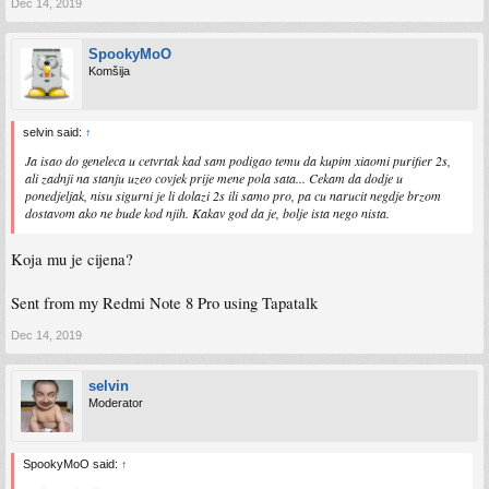
Dec 14, 2019
SpookyMoO
Komšija
selvin said:
↑
Ja isao do geneleca u cetvrtak kad sam podigao temu da kupim xiaomi purifier 2s,
ali zadnji na stanju uzeo covjek prije mene pola sata... Cekam da dodje u
ponedjeljak, nisu sigurni je li dolazi 2s ili samo pro, pa cu narucit negdje brzom
dostavom ako ne bude kod njih. Kakav god da je, bolje ista nego nista.
Koja mu je cijena?
Sent from my Redmi Note 8 Pro using Tapatalk
Dec 14, 2019
selvin
Moderator
SpookyMoO said:
↑