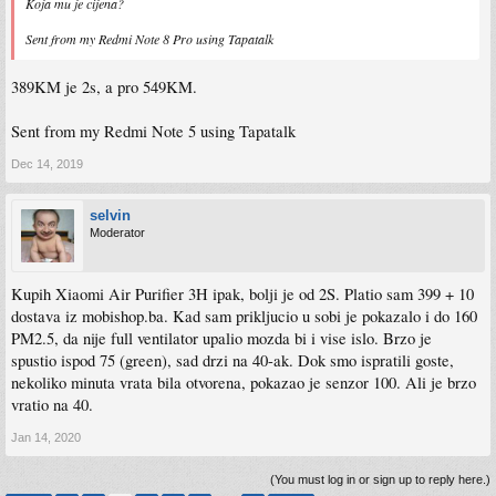
Koja mu je cijena?
Sent from my Redmi Note 8 Pro using Tapatalk
389KM je 2s, a pro 549KM.
Sent from my Redmi Note 5 using Tapatalk
Dec 14, 2019
selvin
Moderator
Kupih Xiaomi Air Purifier 3H ipak, bolji je od 2S. Platio sam 399 + 10
dostava iz mobishop.ba. Kad sam prikljucio u sobi je pokazalo i do 160
PM2.5, da nije full ventilator upalio mozda bi i vise islo. Brzo je
spustio ispod 75 (green), sad drzi na 40-ak. Dok smo ispratili goste,
nekoliko minuta vrata bila otvorena, pokazao je senzor 100. Ali je brzo
vratio na 40.
Jan 14, 2020
(You must log in or sign up to reply here.)