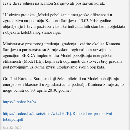
Jeste da se odnosi na Kanton Sarajevo ali pozitiavan korak.
"U okviru projekta „Model poboljšanja energetske efikasnosti u
zgradarstvu na području Kantona Sarajevo“ 13.03.2019. godine
objavljen je I Javni poziv za vlasnike individualnih stambenih objektata
i objekata kolektivnog stanovanja.
Ministarstvo prostornog uređenja, građenja i zaštite okoliša Kantona
Sarajevo u partnerstvu sa Sarajevskom regionalnom razvojnom
agencijom SERDA implementira Model poboljšanja energetske
efikasnosti (Model EE), kojim želi doprinijeti da što veći broj građana
pod povoljnijim uslovima izvrši utopljavanje svojih objekata.
Građani Kantona Sarajevo koji žele aplicirati na Model poboljšanja
energetske efikasnosti u zgradarstvu na području Kantona Sarajevo, to
mogu učiniti do 30. aprila 2019. godine."
https://uredee.ba/bs
https://uredee.ba/assets/files/wkzJH7KjJ8-model-ee-promotivni-
letakpdf.pdf
Mar 23, 2019