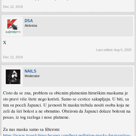
Dec 12, 2019
DSA
Aktivista
X
Last edited:
Aug 6, 2020
Dec 12, 2019
NAILS
Moderator
Cisto da se zna, problem sa obicnim platnenim hirurškim maskama je
sto pravi više štete nego koristi. Samo se cestice sakupljaju. U biti, sa
tim su poceli Japanci. U javnosti bi masku trebala nositi osoba koja ne
zeli da širi bolest a ne obrnutno. Obzirom da Japanci dolaze bolesni na
posao, iz tog razloga i nose platnene.
Za nas maska samo sa filterom:
https://www.travelchinacheaper.com/best-pollution-masks-for-travelers-