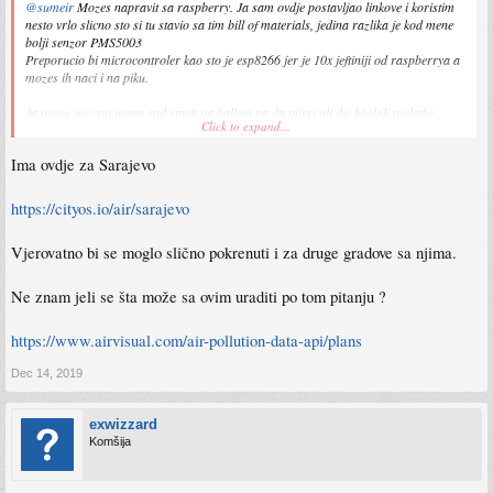
@sumeir
Mozes napravit sa raspberry. Ja sam ovdje postavljao linkove i koristim
nesto vrlo slicno sto si tu stavio sa tim bill of materials, jedina razlika je kod mene
bolji senzor PMS5003
Preporucio bi microcontroler kao sto je esp8266 jer je 10x jeftiniji od raspberrya a
mozes ih naci i na piku.
Ja mogu ovo sto imam sad stavit na balkon pa da mjeri ali dje bi slali podatke
Click to expand...
uopste
Ima ovdje za Sarajevo
https://cityos.io/air/sarajevo
Vjerovatno bi se moglo slično pokrenuti i za druge gradove sa njima.
Ne znam jeli se šta može sa ovim uraditi po tom pitanju ?
https://www.airvisual.com/air-pollution-data-api/plans
Dec 14, 2019
exwizzard
Komšija