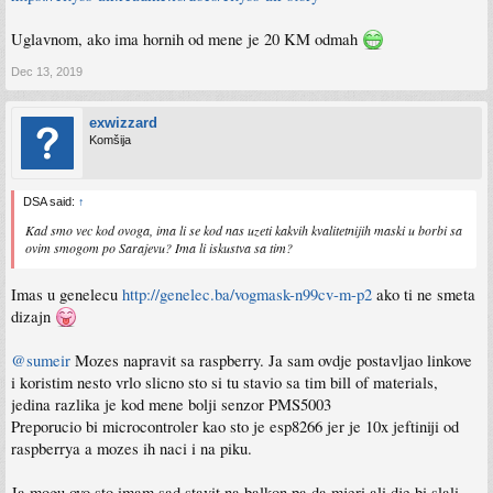
Uglavnom, ako ima hornih od mene je 20 KM odmah
Dec 13, 2019
exwizzard
Komšija
DSA said:
↑
Kad smo vec kod ovoga, ima li se kod nas uzeti kakvih kvalitetnijih maski u borbi sa
ovim smogom po Sarajevu? Ima li iskustva sa tim?
Imas u genelecu
http://genelec.ba/vogmask-n99cv-m-p2
ako ti ne smeta
dizajn
@sumeir
Mozes napravit sa raspberry. Ja sam ovdje postavljao linkove
i koristim nesto vrlo slicno sto si tu stavio sa tim bill of materials,
jedina razlika je kod mene bolji senzor PMS5003
Preporucio bi microcontroler kao sto je esp8266 jer je 10x jeftiniji od
raspberrya a mozes ih naci i na piku.
Ja mogu ovo sto imam sad stavit na balkon pa da mjeri ali dje bi slali