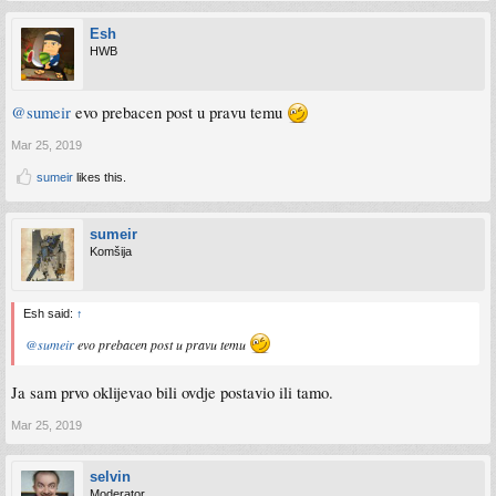
Esh
HWB
@sumeir
evo prebacen post u pravu temu
Mar 25, 2019
sumeir
likes this.
sumeir
Komšija
Esh said:
↑
@sumeir
evo prebacen post u pravu temu
Ja sam prvo oklijevao bili ovdje postavio ili tamo.
Mar 25, 2019
selvin
Moderator