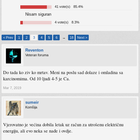
41 vote(s)
85.4%
Nisam siguran
4 vote(s)
8.3%
< Prev
1
2
3
4
5
6
→
18
Next >
Reventon
Veteran foruma
Do tada ko ziv ko mrtav. Meni na poslu sad dolaze i omladina sa
karcinomima. Od 10 ljudi 4-5 je Ca.
Mar 7, 2019
sumeir
Komšija
Vjerovatno je većina dobila letak uz račun za utrošenu električnu
energiju, ali evo neka se nađe i ovdje.