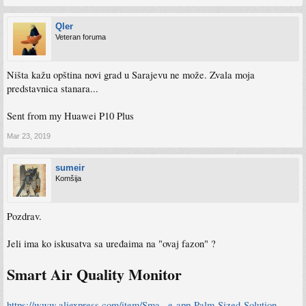
Qler
Veteran foruma
Ništa kažu opština novi grad u Sarajevu ne može. Zvala moja
predstavnica stanara...
Sent from my Huawei P10 Plus
Mar 23, 2019
sumeir
Komšija
Pozdrav.
Jeli ima ko iskusatva sa uređaima na "ovaj fazon" ?
Smart Air Quality Monitor
https://www.aliexpress.com/item/Sma...e-app-Palm-Sized-Solution-