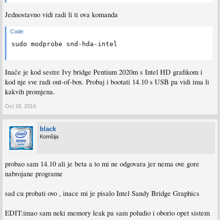
Jednostavno vidi radi li ti ova komanda
Code:
sudo modprobe snd-hda-intel  
Inače je kod sestre Ivy bridge Pentium 2020m s Intel HD grafikom i
kod nje sve radi out-of-box. Probaj i bootati 14.10 s USB pa vidi ima li
kakvih promjena.
Oct 18, 2014
black
Komšija
probao sam 14.10 ali je beta a to mi ne odgovara jer nema ove gore
nabrojane programe
sad cu probati ovo , inace mi je pisalo Intel Sandy Bridge Graphics
EDIT:imao sam neki memory leak pa sam poludio i oborio opet sistem