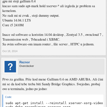
gpu mi stoji gallium 0.4
kucao sam sudo apt-mark hold xserver-* ali izgleda je problem sa
kernelom.
Ne radi mi ni zvuk , stoji dummy output.
Ubuntu 14.04.1 LTS
Core i5 2410M
Inace od software-a koristim 14.04 desktop , Zentyal 3.5 , owncloud 7 ,
Transmission web , Tvheadend i XBMC.
Sa ovim software-om imam router , file server , HTPC u jednom.
Oct 18, 2014
Reznor
Overclocker
Prvo za grafiku. Piše kod mene Gallium 0.4 on AMD ARUBA. Ali čini
mi se da kod tebe treba biti Sandy Bridge Graphics. Svejedno, probaj
ovo u terminalu, jedno po jedno:
Code:
sudo apt-get install --reinstall xserver-xorg-video-i
sudo dpkg-reconfigure xserver-xorg
