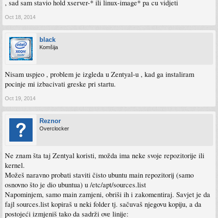
, sad sam stavio hold xserver-* ili linux-image* pa cu vidjeti
Oct 18, 2014
black
Komšija
Nisam uspjeo , problem je izgleda u Zentyal-u , kad ga instaliram
pocinje mi izbacivati greske pri startu.
Oct 19, 2014
Reznor
Overclocker
Ne znam šta taj Zentyal koristi, možda ima neke svoje repozitorije ili
kernel.
Možeš naravno probati staviti čisto ubuntu main repozitorij (samo
osnovno što je dio ubuntua) u /etc/apt/sources.list
Napominjem, samo main zamjeni, obriši ih i zakomentiraj. Savjet je da
fajl sources.list kopiraš u neki folder tj. sačuvaš njegovu kopiju, a da
postojeći izmjeniš tako da sadrži ove linije: