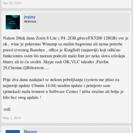
Apr 20, 2014
joyjoy
Aktivista
Nakon 20tak dana Zorin 8 Lite ( P4 ,2GB,gforceFX5200 128GB) sve je
ok , wine je pokrenuo Winamp sa malim bagovima ali nema potrebe
pored izvrsnog Banshee , office je KingSoft (najnoviji) koji odlično
funkcionira osim što moram podesiti malo font jer neka slova izledaju
blurry ali to ću srediti. Skype radi OK,VLC također ,Firefox
29,Chrome,QBittorrent.....
Prije dva dana nadajući se nekom poboljšanju (system me pitao za
najnoviji update Ubuntu 14.04) uradim update i primjetio sam
(ponekad) malu tromost u Software Center ! ništa strašno ali bolje je
bilo bez ovog update !
:roll:
May 1, 2014
Reznor