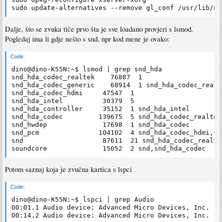
Dalje, što se zvuka tiče prvo šta je sve loadano provjeri s lsmod.
Pogledaj ima li gdje nešto s snd, npr kod mene je ovako:
Code:
dino@dino-K55N:~$ lsmod | grep snd_hda

snd_hda_codec_realtek    76887  1 

snd_hda_codec_generic    68914  1 snd_hda_codec_realte
snd_hda_codec_hdmi     47547  1 

snd_hda_intel          30379  5 

snd_hda_controller     35152  1 snd_hda_intel

snd_hda_codec         139675  5 snd_hda_codec_realtek
snd_hwdep              17698  1 snd_hda_codec

snd_pcm               104102  4 snd_hda_codec_hdmi,sn
snd                    87611  21 snd_hda_codec_realte
Potom saznaj koja je zvučna kartica s lspci
Code:
dino@dino-K55N:~$ lspci | grep Audio

00:01.1 Audio device: Advanced Micro Devices, Inc. [A