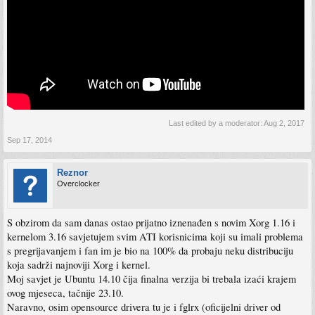
Last edited by a moderator:
Aug 2, 2017
Sep 17, 2014
Reznor
Overclocker
S obzirom da sam danas ostao prijatno iznenađen s novim Xorg 1.16 i
kernelom 3.16 savjetujem svim ATI korisnicima koji su imali problema
s pregrijavanjem i fan im je bio na 100% da probaju neku distribuciju
koja sadrži najnoviji Xorg i kernel.
Moj savjet je Ubuntu 14.10 čija finalna verzija bi trebala izaći krajem
ovog mjeseca, tačnije 23.10.
Naravno, osim opensource drivera tu je i fglrx (oficijelni driver od