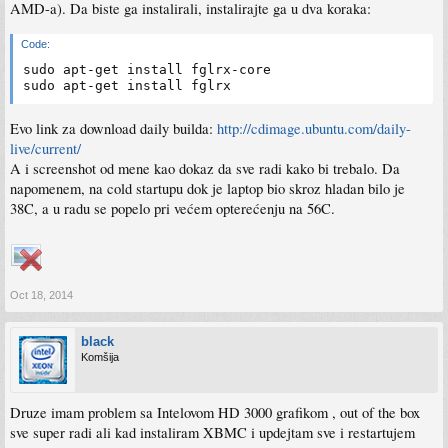
AMD-a). Da biste ga instalirali, instalirajte ga u dva koraka:
Code:
sudo apt-get install fglrx-core

Evo link za download daily builda:
http://cdimage.ubuntu.com/daily-
live/current/
A i screenshot od mene kao dokaz da sve radi kako bi trebalo. Da
napomenem, na cold startupu dok je laptop bio skroz hladan bilo je
38C, a u radu se popelo pri većem opterećenju na 56C.
Oct 18, 2014
black
Komšija
Druze imam problem sa Intelovom HD 3000 grafikom , out of the box
sve super radi ali kad instaliram XBMC i updejtam sve i restartujem