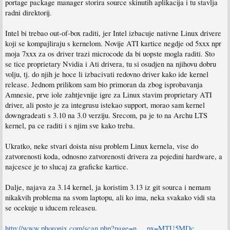
portage package manager storira source skinutih aplikacija i tu stavlja
radni direktorij.
Intel bi trebao out-of-box raditi, jer Intel izbacuje nativne Linux drivere
koji se kompajliraju s kernelom. Novije ATI kartice negdje od 5xxx npr
moja 7xxx za os driver trazi microcode da bi uopste mogla raditi. Sto
se tice proprietary Nvidia i Ati drivera, tu si osudjen na njihovu dobru
volju, tj. do njih je hoce li izbacivati redovno driver kako ide kernel
release. Jednom prilikom sam bio primoran da zbog isprobavanja
Amnesie, prve iole zahtjevnije igre za Linux stavim proprietary ATI
driver, ali posto je za integrusu istekao support, morao sam kernel
downgradeati s 3.10 na 3.0 verziju. Srecom, pa je to na Archu LTS
kernel, pa ce raditi i s njim sve kako treba.
Ukratko, neke stvari doista nisu problem Linux kernela, vise do
zatvorenosti koda, odnosno zatvorenosti drivera za pojedini hardware, a
najcesce je to slucaj za graficke kartice.
Dalje, najava za 3.14 kernel, ja koristim 3.13 iz git sourca i nemam
nikakvih problema na svom laptopu, ali ko ima, neka svakako vidi sta
se ocekuje u iducem releaseu.
http://www.phoronix.com/scan.php?page=n ... px=MTU5MDc