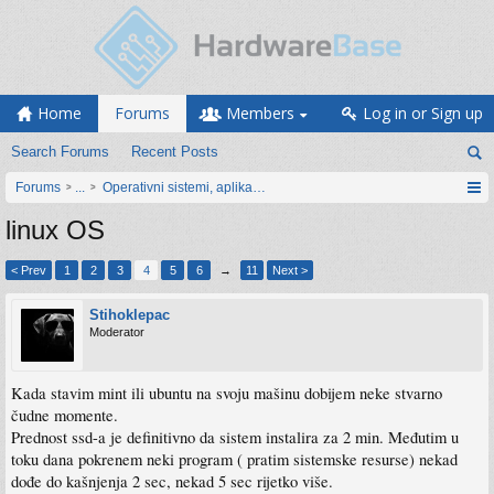
Home
Forums
Members
Log in or Sign up
Search Forums
Recent Posts
Forums
...
Operativni sistemi, aplikacije i programiranje
linux OS
< Prev
1
2
3
4
5
6
→
11
Next >
Stihoklepac
Moderator
Kada stavim mint ili ubuntu na svoju mašinu dobijem neke stvarno
čudne momente.
Prednost ssd-a je definitivno da sistem instalira za 2 min. Međutim u
toku dana pokrenem neki program ( pratim sistemske resurse) nekad
dođe do kašnjenja 2 sec, nekad 5 sec rijetko više.