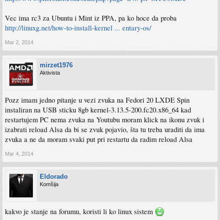
Vec ima rc3 za Ubuntu i Mint iz PPA, pa ko hoce da proba
http://linuxg.net/how-to-install-kernel ... entary-os/
Mar 2, 2014
mirzet1976
Aktivista
Pozz imam jedno pitanje u vezi zvuka na Fedori 20 LXDE Spin
instaliran na USB sticku 8gb kernel-3.13.5-200.fc20.x86_64 kad
restartujem PC nema zvuka na Youtubu moram klick na ikonu zvuk i
izabrati reload Alsa da bi se zvuk pojavio, šta tu treba uraditi da ima
zvuka a ne da moram svaki put pri restartu da radim reload Alsa
Mar 4, 2014
Eldorado
Komšija
kakvo je stanje na forumu, koristi li ko linux sistem