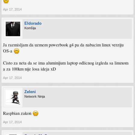
Apr 17, 2014
Eldorado
Komšija
Ja razmisljam da uzmem powerbook g4 pa da nabacim linux verziju
OS-a
Cisto za neta da se ima aluminijum laptop odlicnog izgleda sa linuxom
a za 100km nije losa ideja xD
Apr 17, 2014
Zeleni
Network Ninja
Raspbian zakon
Apr 17, 2014