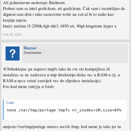
Ali jednostavno nedostaje fluidnosti.
Probao sam sa intel grafickom, ati grafickom. Čak sam i razmišljao da
dignem ram disk i tako rasteretim write na ssd al bi to radio kao
krajnju mjeru.
Inače mašina i5-2500k,8gb ddr3, 6850 ati, 90gb kingstone hyper x
Feb 28, 2014
Reznor
Overclocker
@Stihoklepac pa napravi tmpfs tako da sve sto kompajliras ili
instaliras se ne zadrzava u tmp direktoriju diska vec u RAM-u (tj. u
RAM-u nece ostati zauvijek vec do slijedece instalacije).
Evo kod mene entryja u fstab:
Code:
umjesto /var/tmp/portage mozes staviti /tmp, kod mene je tako jer tu