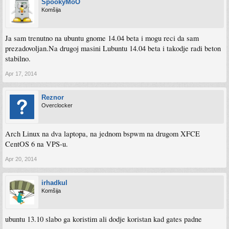
SpookyMoO
Komšija
Ja sam trenutno na ubuntu gnome 14.04 beta i mogu reci da sam
prezadovoljan.Na drugoj masini Lubuntu 14.04 beta i takodje radi beton
stabilno.
Apr 17, 2014
Reznor
Overclocker
Arch Linux na dva laptopa, na jednom bspwm na drugom XFCE
CentOS 6 na VPS-u.
Apr 20, 2014
irhadkul
Komšija
ubuntu 13.10 slabo ga koristim ali dodje koristan kad gates padne