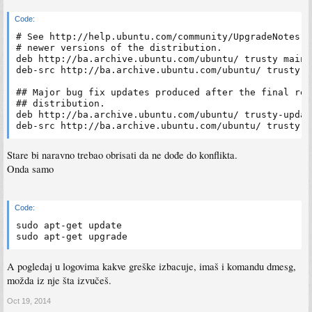
Code:
# See http://help.ubuntu.com/community/UpgradeNotes f
# newer versions of the distribution.

deb http://ba.archive.ubuntu.com/ubuntu/ trusty main 
deb-src http://ba.archive.ubuntu.com/ubuntu/ trusty m
## Major bug fix updates produced after the final rel
## distribution.

deb http://ba.archive.ubuntu.com/ubuntu/ trusty-updat
Stare bi naravno trebao obrisati da ne dođe do konflikta.
Onda samo
Code:
sudo apt-get update

A pogledaj u logovima kakve greške izbacuje, imaš i komandu dmesg,
možda iz nje šta izvučeš.
Oct 19, 2014