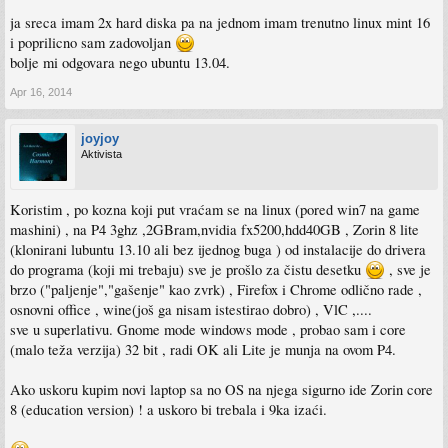
ja sreca imam 2x hard diska pa na jednom imam trenutno linux mint 16
i poprilicno sam zadovoljan
bolje mi odgovara nego ubuntu 13.04.
Apr 16, 2014
joyjoy
Aktivista
Koristim , po kozna koji put vraćam se na linux (pored win7 na game
mashini) , na P4 3ghz ,2GBram,nvidia fx5200,hdd40GB , Zorin 8 lite
(klonirani lubuntu 13.10 ali bez ijednog buga ) od instalacije do drivera
do programa (koji mi trebaju) sve je prošlo za čistu desetku
, sve je
brzo ("paljenje","gašenje" kao zvrk) , Firefox i Chrome odlično rade ,
osnovni office , wine(još ga nisam istestirao dobro) , VlC ,....
sve u superlativu. Gnome mode windows mode , probao sam i core
(malo teža verzija) 32 bit , radi OK ali Lite je munja na ovom P4.
Ako uskoru kupim novi laptop sa no OS na njega sigurno ide Zorin core
8 (education version) ! a uskoro bi trebala i 9ka izaći.