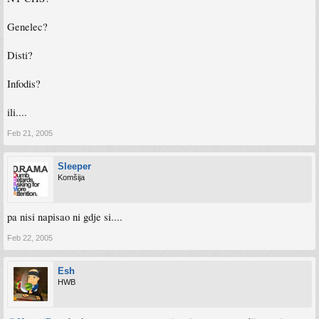
Genelec?
Disti?
Infodis?
ili....
Feb 21, 2005
Sleeper
Komšija
pa nisi napisao ni gdje si....
Feb 22, 2005
Esh
HWB