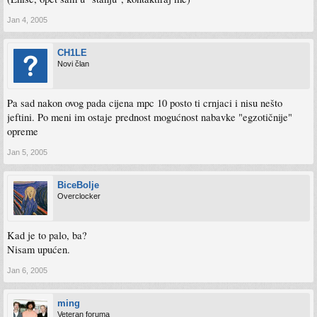
Jan 4, 2005
CH1LE
Novi član
Pa sad nakon ovog pada cijena mpc 10 posto ti crnjaci i nisu nešto
jeftini. Po meni im ostaje prednost mogućnost nabavke "egzotičnije"
opreme
Jan 5, 2005
BiceBolje
Overclocker
Kad je to palo, ba?
Nisam upućen.
Jan 6, 2005
ming
Veteran foruma