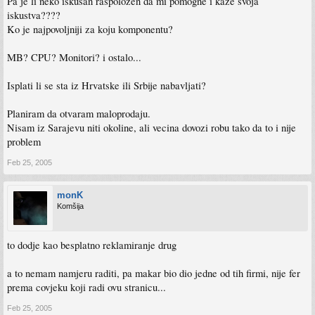
Pa je li neko iskusan raspolozen da mi pomogne i kaze svoja
iskustva????
Ko je najpovoljniji za koju komponentu?
MB? CPU? Monitori? i ostalo...
Isplati li se sta iz Hrvatske ili Srbije nabavljati?
Planiram da otvaram maloprodaju.
Nisam iz Sarajevu niti okoline, ali vecina dovozi robu tako da to i nije
problem
Feb 25, 2005
monK
Komšija
to dodje kao besplatno reklamiranje drug
a to nemam namjeru raditi, pa makar bio dio jedne od tih firmi, nije fer
prema covjeku koji radi ovu stranicu...
Feb 25, 2005