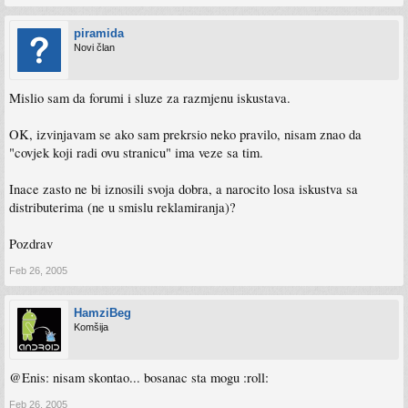
piramida
Novi član
Mislio sam da forumi i sluze za razmjenu iskustava.
OK, izvinjavam se ako sam prekrsio neko pravilo, nisam znao da
"covjek koji radi ovu stranicu" ima veze sa tim.
Inace zasto ne bi iznosili svoja dobra, a narocito losa iskustva sa
distributerima (ne u smislu reklamiranja)?
Pozdrav
Feb 26, 2005
HamziBeg
Komšija
@Enis: nisam skontao... bosanac sta mogu :roll:
Feb 26, 2005