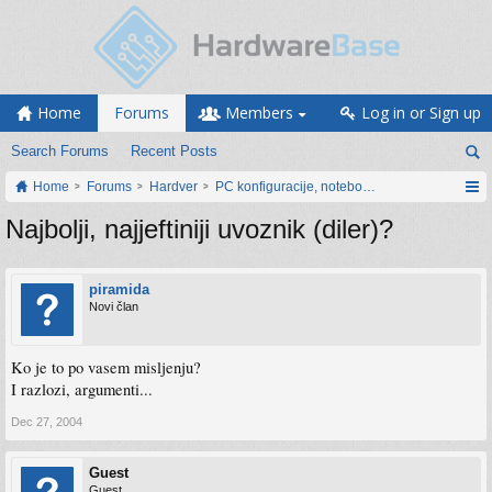
Home
Forums
Members
Log in or Sign up
Search Forums
Recent Posts
Home
Forums
Hardver
PC konfiguracije, notebook računari, servis
Najbolji, najjeftiniji uvoznik (diler)?
piramida
Novi član
Ko je to po vasem misljenju?
I razlozi, argumenti...
Dec 27, 2004
Guest
Guest