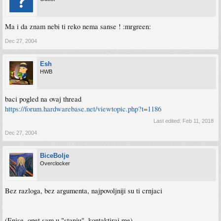
Ma i da znam nebi ti reko nema sanse ! :mrgreen:
Dec 27, 2004
Esh
HWB
baci pogled na ovaj thread
https://forum.hardwarebase.net/viewtopic.php?t=1186
Last edited:
Feb 11, 2018
Dec 27, 2004
BiceBolje
Overclocker
Bez razloga, bez argumenta, najpovoljniji su ti crnjaci
(Enise, opet sam u "stanju", kontaktiraj me)