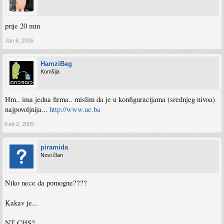
prije 20 min
Jan 6, 2005
HamziBeg
Komšija
Hm.. ima jedna firma.. mislim da je u konfiguracijama (srednjeg nivoa)
najpovoljnija...
http://www.ue.ba
Feb 2, 2005
piramida
Novi član
Niko nece da pomogne????
Kakav je...
NT CHS?