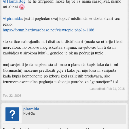
@HamziBeg
: he he :mrgreen: moze taj ue i s nama saradjivat, nismo
mi alieni
@piramida
: jesi li pogledao ovaj topic? mislim da se dosta stvari vec
reklo:
https://forum.hardwarebase.net/viewtopic.php?t=1186
sto se tice nabrojanih: nt i disti su ti distributeri (mada se nt krije i kod
mercatora, no osnovu mog iskustva s njima, savjetovao bih ti da ih
zaobidjes u sirokom luku).. genelec je ok na podrucju tuzle..
moj savjet ti je da napises sta si imao u planu da kupis tako da ti mi
(forumashi) mozemo predloziti gdje i kako jer nije losa ni varijanta
kada kupis komponente po izboru kod razlicitih prodavaca, ako
izuzmem eventualna peglanja u slucaju potrebe za "garancijom" i sl.
Last edited:
Feb 11, 2018
Feb 22, 2005
piramida
Novi član