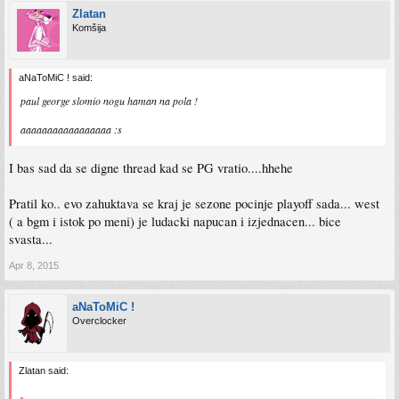
Zlatan
Komšija
aNaToMiC ! said:
paul george slomio nogu haman na pola !
aaaaaaaaaaaaaaaaa :s
I bas sad da se digne thread kad se PG vratio....hhehe
Pratil ko.. evo zahuktava se kraj je sezone pocinje playoff sada... west
( a bgm i istok po meni) je ludacki napucan i izjednacen... bice
svasta...
Apr 8, 2015
aNaToMiC !
Overclocker
Zlatan said: