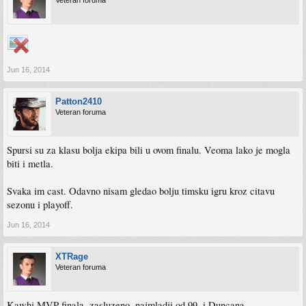
Veteran foruma
Jun 16, 2014
Patton2410
Veteran foruma
Spursi su za klasu bolja ekipa bili u ovom finalu. Veoma lako je mogla
biti i metla.
Svaka im cast. Odavno nisam gledao bolju timsku igru kroz citavu
sezonu i playoff.
Jun 16, 2014
XTRage
Veteran foruma
Kawhi MVP finala, zasluzeno, najmladji od 99. i Duncana.