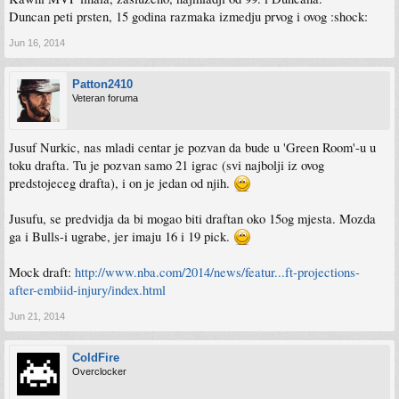
Duncan peti prsten, 15 godina razmaka izmedju prvog i ovog :shock:
Jun 16, 2014
Patton2410
Veteran foruma
Jusuf Nurkic, nas mladi centar je pozvan da bude u 'Green Room'-u u
toku drafta. Tu je pozvan samo 21 igrac (svi najbolji iz ovog
predstojeceg drafta), i on je jedan od njih.
Jusufu, se predvidja da bi mogao biti draftan oko 15og mjesta. Mozda
ga i Bulls-i ugrabe, jer imaju 16 i 19 pick.
Mock draft:
http://www.nba.com/2014/news/featur...ft-projections-
after-embiid-injury/index.html
Jun 21, 2014
ColdFire
Overclocker