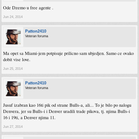
Ode Dzemo u free agente .
Jun 24, 2014
Patton2410
Veteran foruma
Ma opet sa Miami-jem potpisuje prilicno sam ubjedjen. Samo ce ovako
dobit vise love.
Jun 25, 2014
Patton2410
Veteran foruma
Jusuf izabran kao 16ti pik od strane Bulls-a, ali... To je bilo po nalogu
Denvera, jer su Bulls-i i Denver uradili trade pikova, tj. njima Bulls-i
16 i 19ti, a Denver njima 11.
Jun 27, 2014