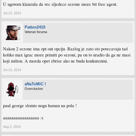
U ugovoru klauzula da vec sljedece sezone moze bit free agent.
Jul 13, 2014
Patton2410
Veteran foruma
Nakon 2 sezone ima opt out opciju. Razlog je zato sto povecavaju tad
koliko max igrac moze primiti po sezoni, pa on to uradio da ga ne masi
koji milion. A mozda opet zbrise ako ne budu konkurentni.
Jul 13, 2014
aNaToMiC !
Overclocker
paul george slomio nogu haman na pola !
aaaaaaaaaaaaaaaaa :s
Aug 2, 2014