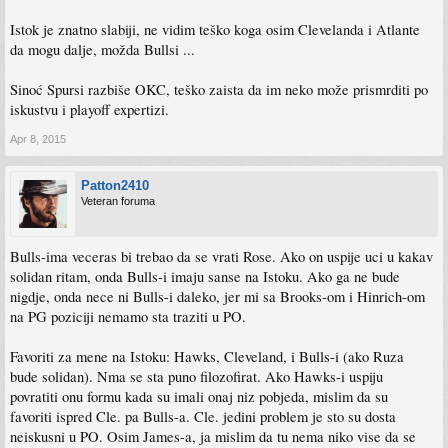
Istok je znatno slabiji, ne vidim teško koga osim Clevelanda i Atlante
da mogu dalje, možda Bullsi ...
Sinoć Spursi razbiše OKC, teško zaista da im neko može prismrditi po
iskustvu i playoff expertizi.
Apr 8, 2015
Patton2410
Veteran foruma
Bulls-ima veceras bi trebao da se vrati Rose. Ako on uspije uci u kakav
solidan ritam, onda Bulls-i imaju sanse na Istoku. Ako ga ne bude
nigdje, onda nece ni Bulls-i daleko, jer mi sa Brooks-om i Hinrich-om
na PG poziciji nemamo sta traziti u PO.
Favoriti za mene na Istoku: Hawks, Cleveland, i Bulls-i (ako Ruza
bude solidan). Nma se sta puno filozofirat. Ako Hawks-i uspiju
povratiti onu formu kada su imali onaj niz pobjeda, mislim da su
favoriti ispred Cle. pa Bulls-a. Cle. jedini problem je sto su dosta
neiskusni u PO. Osim James-a, ja mislim da tu nema niko vise da se