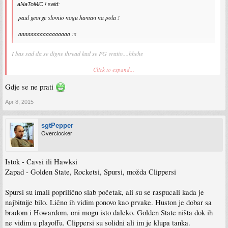
aNaToMiC ! said:
paul george slomio nogu haman na pola !
aaaaaaaaaaaaaaaaa :s
I bas sad da se digne thread kad se PG vratio....hhehe
Pratil ko.. evo zahuktava se kraj je sezone pocinje playoff sada... west ( a bgm i istok
Click to expand...
po meni) je ludacki napucan i izjednacen... bice svasta...
Gdje se ne prati
Apr 8, 2015
sgtPepper
Overclocker
Istok - Cavsi ili Hawksi
Zapad - Golden State, Rocketsi, Spursi, možda Clippersi
Spursi su imali poprilično slab početak, ali su se raspucali kada je
najbitnije bilo. Lično ih vidim ponovo kao prvake. Huston je dobar sa
bradom i Howardom, oni mogu isto daleko. Golden State ništa dok ih
ne vidim u playoffu. Clippersi su solidni ali im je klupa tanka.