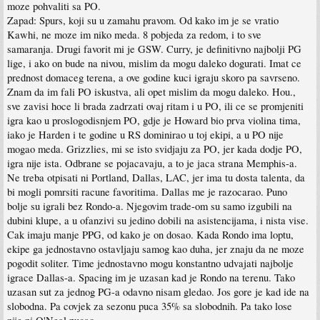
moze pohvaliti sa PO.
Zapad: Spurs, koji su u zamahu pravom. Od kako im je se vratio
Kawhi, ne moze im niko meda. 8 pobjeda za redom, i to sve
samaranja. Drugi favorit mi je GSW. Curry, je definitivno najbolji PG
lige, i ako on bude na nivou, mislim da mogu daleko dogurati. Imat ce
prednost domaceg terena, a ove godine kuci igraju skoro pa savrseno.
Znam da im fali PO iskustva, ali opet mislim da mogu daleko. Hou.,
sve zavisi hoce li brada zadrzati ovaj ritam i u PO, ili ce se promjeniti
igra kao u proslogodisnjem PO, gdje je Howard bio prva violina tima,
iako je Harden i te godine u RS dominirao u toj ekipi, a u PO nije
mogao meda. Grizzlies, mi se isto svidjaju za PO, jer kada dodje PO,
igra nije ista. Odbrane se pojacavaju, a to je jaca strana Memphis-a.
Ne treba otpisati ni Portland, Dallas, LAC, jer ima tu dosta talenta, da
bi mogli pomrsiti racune favoritima. Dallas me je razocarao. Puno
bolje su igrali bez Rondo-a. Njegovim trade-om su samo izgubili na
dubini klupe, a u ofanzivi su jedino dobili na asistencijama, i nista vise.
Cak imaju manje PPG, od kako je on dosao. Kada Rondo ima loptu,
ekipe ga jednostavno ostavljaju samog kao duha, jer znaju da ne moze
pogodit soliter. Time jednostavno mogu konstantno udvajati najbolje
igrace Dallas-a. Spacing im je uzasan kad je Rondo na terenu. Tako
uzasan sut za jednog PG-a odavno nisam gledao. Jos gore je kad ide na
slobodna. Pa covjek za sezonu puca 35% sa slobodnih. Pa tako lose