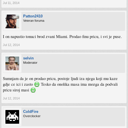
Jul 11, 2014
Patton2410
Veteran foruma
I on napustio tonuci brod zvani Miami. Prodao finu pricu, i svi je puse.
Jul 12, 2014
selvin
Moderator
Sumnjam da je on prodao pricu, postoje ljudi iza njega koji mu kaze
gdje ce ici i zasto
Tesko da onolika masa ima mozga da podvali
pricu siroj masi
Jul 12, 2014
ColdFire
Overclocker