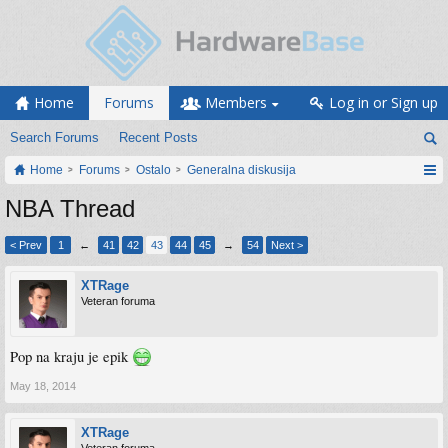
Home
Forums
Members
Log in or Sign up
Search Forums
Recent Posts
Home
Forums
Ostalo
Generalna diskusija
NBA Thread
< Prev
1
←
41
42
43
44
45
→
54
Next >
XTRage
Veteran foruma
Pop na kraju je epik
May 18, 2014
XTRage