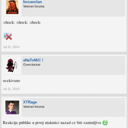
forzamilan
Veteran foruma
:shock: :shock: :shock:
Jul 11, 2014
aNaToMiC !
Overclocker
ocekivano
Jul 11, 2014
XTRage
Veteran foruma
Reakcija publike u prvoj utakmici nazad ce biti zanimljiva