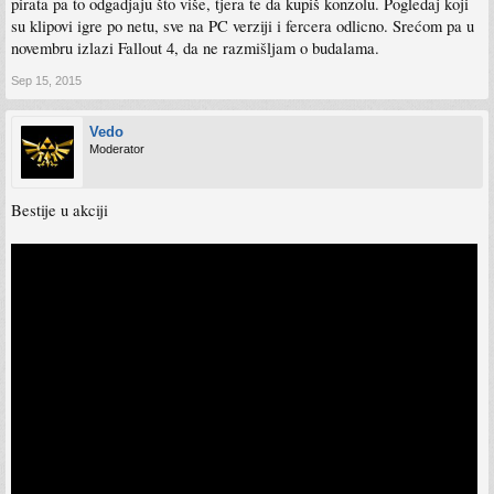
pirata pa to odgadjaju što više, tjera te da kupiš konzolu. Pogledaj koji
su klipovi igre po netu, sve na PC verziji i fercera odlicno. Srećom pa u
novembru izlazi Fallout 4, da ne razmišljam o budalama.
Sep 15, 2015
Vedo
Moderator
Bestije u akciji