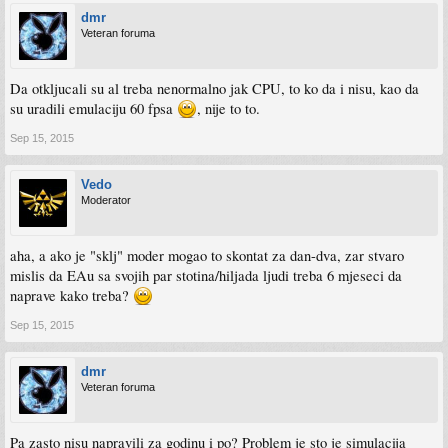
dmr
Veteran foruma
Da otkljucali su al treba nenormalno jak CPU, to ko da i nisu, kao da
su uradili emulaciju 60 fpsa
, nije to to.
Sep 15, 2015
Vedo
Moderator
aha, a ako je "sklj" moder mogao to skontat za dan-dva, zar stvaro
mislis da EAu sa svojih par stotina/hiljada ljudi treba 6 mjeseci da
naprave kako treba?
Sep 15, 2015
dmr
Veteran foruma
Pa zasto nisu napravili za godinu i po? Problem je sto je simulacija