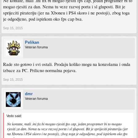
Ne kontate, mali .ini fix bi mogao rjesiti fps cap, jedan programer bi to
mogao rjesiti za dan. Nema tu veze razvoj porta i sl gluposti. Bit je
sprijeciti pirateriju (jer na Xboneu i PS4 skoro i ne postoji), zbog toga
je odgodjeno, pod ispirkom oko fps cap bsa.
Sep 15, 2015
Pelikan
Veteran foruma
Rade sto gotovo i svi ostali. Prodaju koliko mogu na konzolama i onda
izbace za PC. Prilicno normalna pojava.
Sep 15, 2015
dmr
Veteran foruma
Vedo said:
Ne kontate, mali .ini fix bi mogao rjesiti fps cap, jedan programer bi to mogao
rjesiti za dan. Nema tu veze razvoj porta i sl gluposti. Bit je sprijeciti pirateriju (jer
na Xboneu i PS4 skoro i ne postoji), zbog toga je odgodjeno, pod ispirkom oko fps