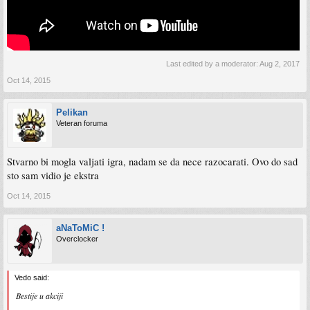
Last edited by a moderator:
Aug 2, 2017
Oct 14, 2015
Pelikan
Veteran foruma
Stvarno bi mogla valjati igra, nadam se da nece razocarati. Ovo do sad
sto sam vidio je ekstra
Oct 14, 2015
aNaToMiC !
Overclocker
Vedo said:
Bestije u akciji