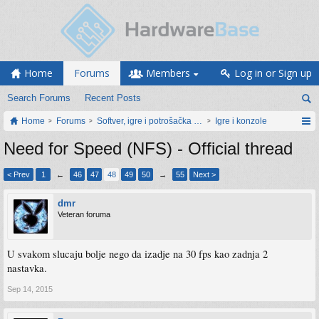
Home
Forums
Members
Log in or Sign up
Search Forums
Recent Posts
Home
Forums
Softver, igre i potrošačka elektronika
Igre i konzole
Need for Speed (NFS) - Official thread
< Prev
1
←
46
47
48
49
50
→
55
Next >
dmr
Veteran foruma
U svakom slucaju bolje nego da izadje na 30 fps kao zadnja 2
nastavka.
Sep 14, 2015