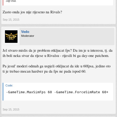
cap bsa.
Zasto onda jos nije rijeseno na Rivals?
Sep 15, 2015
Vedo
Moderator
Jel stvaro mislis da je problem otkljucat fps? Da im je u interesu, tj. da
ih boli neka stvar da rijese u Rivalsu - rijesili bi ga day-one patchom.
Pa jesul' moderi odmah ga uspjeli otkljucat da ide u 60fpsa, jedino sto
ti je trebao mocan hardver pa da fps ne pada ispod 60.
Code:
-GameTime.MaxSimFps 60 -GameTime.ForceSimRate 60+
Sep 15, 2015