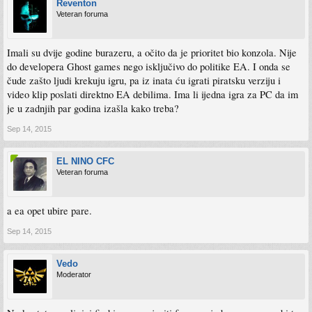
Reventon
Veteran foruma
Imali su dvije godine burazeru, a očito da je prioritet bio konzola. Nije
do developera Ghost games nego isključivo do politike EA. I onda se
čude zašto ljudi krekuju igru, pa iz inata ću igrati piratsku verziju i
video klip poslati direktno EA debilima. Ima li ijedna igra za PC da im
je u zadnjih par godina izašla kako treba?
Sep 14, 2015
EL NINO CFC
Veteran foruma
a ea opet ubire pare.
Sep 14, 2015
Vedo
Moderator