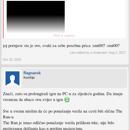
Click to expand...
joj pornjave sta je ovo, svaki za sebe posebna prica :smt007 :smt007
Last edited by a moderator:
Aug 2, 2017
Oct 15, 2015
Ragnarok
Komšija
Znači, zato su prolongirali igru na PC-u za sljedeću godinu. Da imaju
vremena da ubace ovu zvijer u igru
Sve u svemu mislim da će po ponašanju vozila na cesti biti slična The
Run-u.
The Run je imao odlično ponašanje vozila prilikom trke, nije bilo
pretjeranog driftanja kao u novijim nastavcima.