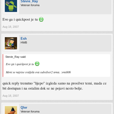
Stevie_Ray
Veteran foruma
Evo ga i quickpost je tu
Aug 18, 2007
Esh
HWB
Stevie_Ray said:
Evo ga i quickpost je tu
Meni se najvise svidjela ova subsilver2 tema. :smt006
quick reply trenutno "lijepo" izgleda samo na prosilver temi, mada ce
bit dostupan i na ostalim dok se ne pojavi nesto bolje.
Aug 18, 2007
Qler
Veteran foruma