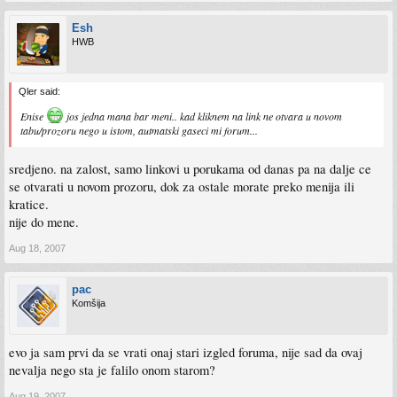
Esh
HWB
Qler said:
Enise
jos jedna mana bar meni.. kad kliknem na link ne otvara u novom
tabu/prozoru nego u istom, autmatski gaseci mi forum...
sredjeno. na zalost, samo linkovi u porukama od danas pa na dalje ce
se otvarati u novom prozoru, dok za ostale morate preko menija ili
kratice.
nije do mene.
Aug 18, 2007
pac
Komšija
evo ja sam prvi da se vrati onaj stari izgled foruma, nije sad da ovaj
nevalja nego sta je falilo onom starom?
Aug 19, 2007