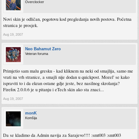
Overclocker
Novi skin je odličan, pogotovu kod pregledanja novih postova. Početna
stranica je prosjek.
Aug 19, 2007
Neo Bahamut Zero
Veteran foruma
Primjetio sam malu gresku - kad kliknem na neki od smajlija, samo me
vrati na vrh stranice, a smajli nije dodan u quickpost. Mozel' se kako
ispraviti to i da ekran ostane gdje jeste, bez nasilnog skrolanja?
Firefox 2.0.0.6 je u pitanju i eTech skin ako sta znaci...
Aug 19, 2007
monK
Komšija
Da se kladimo da Admin navija za Sarajevo!!!! :smt003 :smt003