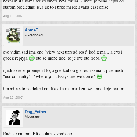
neznam sta vama toliko smeta novi forum :? meni je puno ljepsi od
starom,pregledniji je,a uz to i brze mi ide.svaka cast enise.
Aug 19, 2007
AhmeT
Overclocker
evo vidim sad ima ono "view next unread post" kod tema... a evo i
queck replyja
sto se mene tice, to je sve sto treba
i jedino reba promijenit logo goe kod ovog eTech skina... pise nesto
"our comunity" i "where you always are welcome"
i meni nesto ne dolazi notifikacija ma mail za ove teme koje pratim...
Aug 19, 2007
Dog_Father
Moderator
Radi se na tom. Bit ce danas sredjeno.