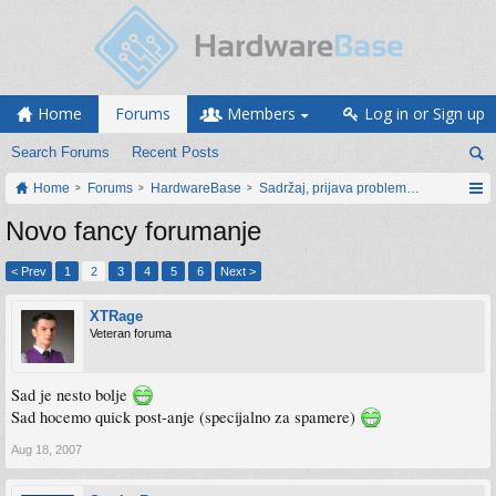
Home
Forums
Members
Log in or Sign up
Search Forums
Recent Posts
Home
Forums
HardwareBase
Sadržaj, prijava problema i prijedlozi
Novo fancy forumanje
< Prev
1
2
3
4
5
6
Next >
XTRage
Veteran foruma
Sad je nesto bolje
Sad hocemo quick post-anje (specijalno za spamere)
Aug 18, 2007