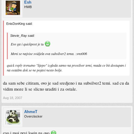
Esh
HWB
EnisDonKing said:
Stevie_Ray said:
Evo ga i quickpost je tu
Meni se najvise svidjela ova subsilver2 tema. :smt006
quick reply trenutno "lijepo" izgleda samo na prosilver temi, mada ce bit dostupan i
na ostalim dok se ne pojavi nesto bolje.
da sam sebe citiram, ovo je sad sredjeno i na subsilver2 temi. sad cu da
vidim moze li se slicno uraditi i za ostale.
Aug 18, 2007
AhmeT
Overclocker
evo i moj prvi login na ovo