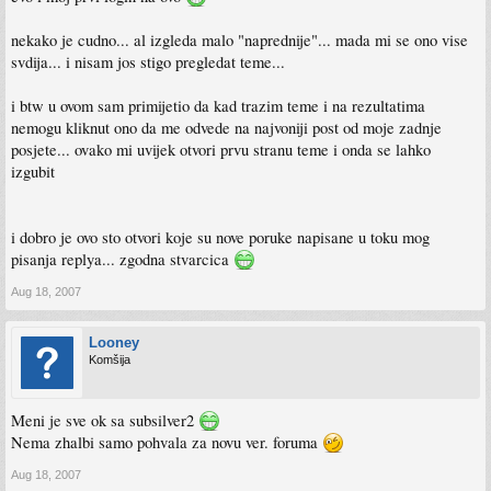
nekako je cudno... al izgleda malo "naprednije"... mada mi se ono vise
svdija... i nisam jos stigo pregledat teme...
i btw u ovom sam primijetio da kad trazim teme i na rezultatima
nemogu kliknut ono da me odvede na najvoniji post od moje zadnje
posjete... ovako mi uvijek otvori prvu stranu teme i onda se lahko
izgubit
i dobro je ovo sto otvori koje su nove poruke napisane u toku mog
pisanja replya... zgodna stvarcica
Aug 18, 2007
Looney
Komšija
Meni je sve ok sa subsilver2
Nema zhalbi samo pohvala za novu ver. foruma
Aug 18, 2007