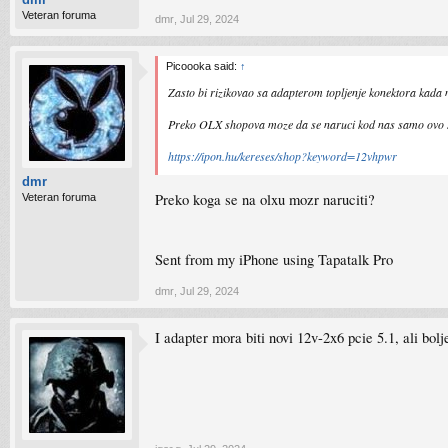
Veteran foruma
dmr
,
Jul 29, 2024
Picoooka said:
↑
Zasto bi rizikovao sa adapterom topljenje konektora kada 
Preko OLX shopova moze da se naruci kod nas samo ovo s
https://ipon.hu/kereses/shop?keyword=12vhpwr
dmr
Preko koga se na olxu mozr naruciti?
Veteran foruma
Sent from my iPhone using Tapatalk Pro
dmr
,
Jul 29, 2024
I adapter mora biti novi 12v-2x6 pcie 5.1, ali bol