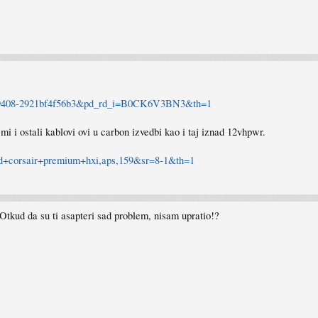
-9408-2921bf4f56b3&pd_rd_i=B0CK6V3BN3&th=1
i i ostali kablovi ovi u carbon izvedbi kao i taj iznad 12vhpwr.
d+corsair+premium+hxi,aps,159&sr=8-1&th=1
Otkud da su ti asapteri sad problem, nisam upratio!?