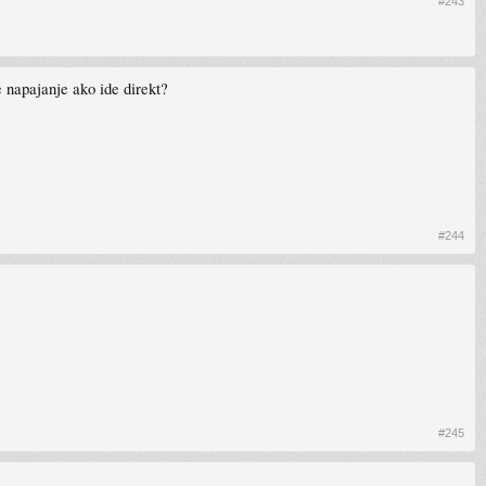
#243
 napajanje ako ide direkt?
#244
#245