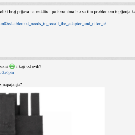
eliki broj prijava na redditu i po forumima bio sa tim problemom topljenja ko
tm05e/cablemod_needs_to_recall_the_adapter_and_offer_a/
opasni
i koji od ovih?
-2x6pin
z napajanja?