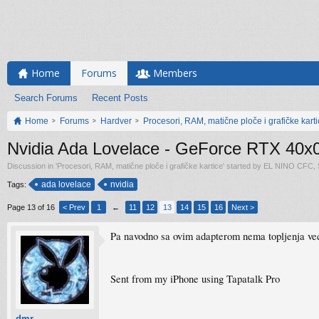
Home
Forums
Members
Search Forums
Recent Posts
Home
Forums
Hardver
Procesori, RAM, matične ploče i grafičke kart
Nvidia Ada Lovelace - GeForce RTX 40x
Discussion in '
Procesori, RAM, matične ploče i grafičke kartice
' started by
EL NINO CFC
,
ada lovelace
nvidia
Tags:
Page 13 of 16
< Prev
1
←
11
12
13
14
15
16
Next >
Pa navodno sa ovim adapterom nema topljenja vec
Sent from my iPhone using Tapatalk Pro
dmr