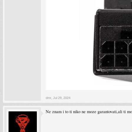
dmr
,
Jul 29, 2024
Ne znam i to ti niko ne moze garantovati,ali ti m