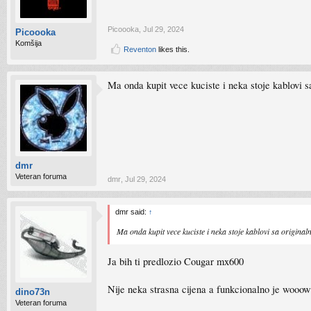
Picoooka
,
Jul 29, 2024
Picoooka
Komšija
Reventon
likes this.
Ma onda kupit vece kuciste i neka stoje kablovi 
dmr
Veteran foruma
dmr
,
Jul 29, 2024
dmr said:
↑
Ma onda kupit vece kuciste i neka stoje kablovi sa origina
Ja bih ti predlozio Cougar mx600
Nije neka strasna cijena a funkcionalno je wooow
dino73n
Veteran foruma