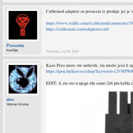
Cablemod adapteri su povuceni iz prodaje jer je v
https://www.reddit.com/r/cablemod/comments/15
https://cablemod.com/adapterrecall/
Picoooka
Komšija
Picoooka
,
Jul 29, 2024
Kaze Pero moze ove nabaviti, sta mislis jesu li 
https://ipon.hu/kereses/shop?keyword=12VHPWR
EDIT: A sta ovo u njega idu samo 2x6 pin kabla i
dmr
Veteran foruma