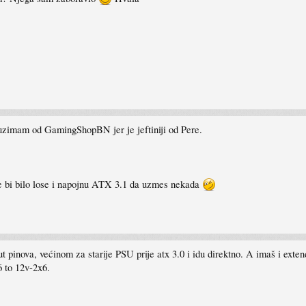
 uzimam od GamingShopBN jer je jeftiniji od Pere.
e bi bilo lose i napojnu ATX 3.1 da uzmes nekada
 pinova, većinom za starije PSU prije atx 3.0 i idu direktno. A imaš i exte
 to 12v-2x6.