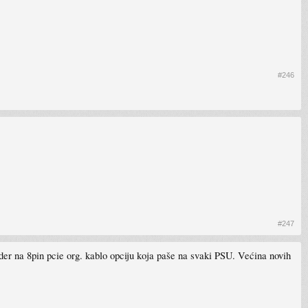
#246
#247
nder na 8pin pcie org. kablo opciju koja paše na svaki PSU. Većina novih