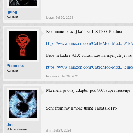
igor.g
Komšija
igor.g
,
Jul 29, 2024
Kod mene je ovaj kabl sa HX1200i Platinum.
https://www.amazon.com/CableMod-Mod...94b
Bice nekada i ATX 3.1.ali zao mi mjenjati jer su m
Picoooka
https://www.amazon.com/CableMod-Mod...lemo
Komšija
Picoooka
,
Jul 29, 2024
Ma meni je ovaj adapter pod 90st super rjesenje. 
Sent from my iPhone using Tapatalk Pro
dmr
Veteran foruma
dmr
,
Jul 29, 2024