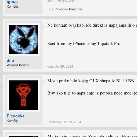
igor.g
,
Jul 29, 2024
igor.g
Komšija
Picoooka
likes this.
Ne kontam ovaj kabl ide direkt iz napajanja ili o
Sent from my iPhone using Tapatalk Pro
dmr
Veteran foruma
dmr
,
Jul 29, 2024
Moze preko bilo kojeg OLX shopa iz BL ili BN.
Btw ako ti je to napajanje iz potpisa nece moci j
Picoooka
Komšija
Picoooka
,
Jul 29, 2024
Ma ja to je napajanje. Znaci da vidim sa Perop