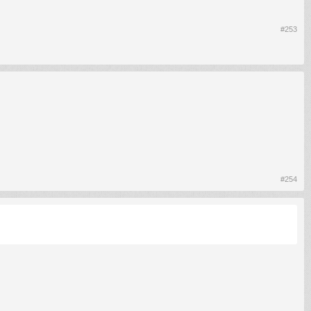
#253
#254