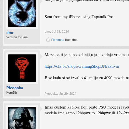
Sent from my iPhone using Tapatalk Pro
dmr
,
Jul 29, 2024
dmr
Veteran foruma
Picoooka
likes this.
Moze on ti je napouzdaniji,a ja u zadnje vrijeme
https://olx.ba/shops/GamingShopBN/aktivni
Btw kada si se izvalio 4+ milje za 4090 mozda n
Picoooka
Komšija
Picoooka
,
Jul 29, 2024
Imaš custom kablove koji prate PSU model i layout
modela ima samo 12hhpwr to 12hhpwr ili 12v-2x6