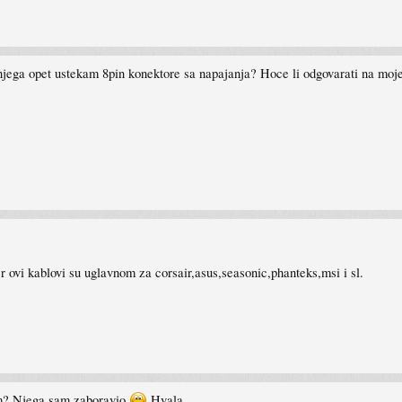
 njega opet ustekam 8pin konektore sa napajanja? Hoce li odgovarati na moje
er ovi kablovi su uglavnom za corsair,asus,seasonic,phanteks,msi i sl.
om? Njega sam zaboravio
Hvala