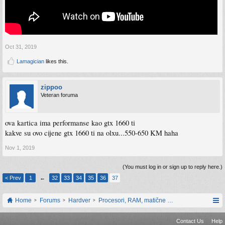
Oct 31, 2019
Lamagician
likes this.
zippoo
Veteran foruma
ova kartica ima performanse kao gtx 1660 ti
kakve su ovo cijene gtx 1660 ti na olxu...550-650 KM haha
Nov 1, 2019
(You must log in or sign up to reply here.)
< Prev
1
←
32
33
34
35
36
37
Home
Forums
Hardver
Procesori, RAM, matične ploče i grafičke karti
Contact Us
Help