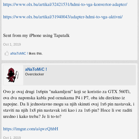
https://www.olx.ba/artikal/32421531/hdmi-to-vga-konvertor-adapter/
https://www.olx.ba/artikal/31940043/adapter-hdmi-to-vga-aktivni/
Sent from my iPhone using Tapatalk
Oct 1, 2019
aNaToMiC !
likes this.
aNaToMiC !
Overclocker
Ovo je ovaj drugi 1x6pin "nakamljeni" koji se koristio za GTX 560Ti,
ova dva naponska kabla pod oznakama P4 i P7, oba idu direktno iz
napojne. Da li jednostavno mogu sa njih skinuti ovaj 1x6 pin nastavak, i
staviti na njih 1x8 pin nastavak isti kao i za 1x6 pin? Hoce li sve raditi
uredno i kako treba? Je li to-to?
https://imgur.com/a/qwzQhbH
Oct 1, 2019