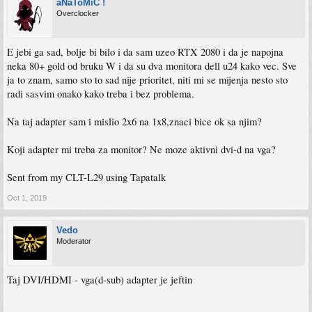
aNaToMiC !
Overclocker
E jebi ga sad, bolje bi bilo i da sam uzeo RTX 2080 i da je napojna
neka 80+ gold od bruku W i da su dva monitora dell u24 kako vec. Sve
ja to znam, samo sto to sad nije prioritet, niti mi se mijenja nesto sto
radi sasvim onako kako treba i bez problema.
Na taj adapter sam i mislio 2x6 na 1x8,znaci bice ok sa njim?
Koji adapter mi treba za monitor? Ne moze aktivni dvi-d na vga?
Sent from my CLT-L29 using Tapatalk
Oct 1, 2019
Vedo
Moderator
Taj DVI/HDMI - vga(d-sub) adapter je jeftin