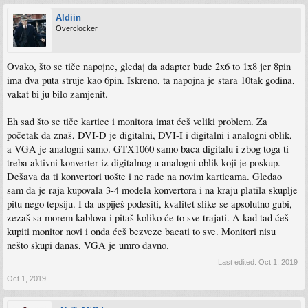
Aldiin
Overclocker
Ovako, što se tiče napojne, gledaj da adapter bude 2x6 to 1x8 jer 8pin
ima dva puta struje kao 6pin. Iskreno, ta napojna je stara 10tak godina,
vakat bi ju bilo zamjenit.
Eh sad što se tiče kartice i monitora imat ćeš veliki problem. Za
početak da znaš, DVI-D je digitalni, DVI-I i digitalni i analogni oblik,
a VGA je analogni samo. GTX1060 samo baca digitalu i zbog toga ti
treba aktivni konverter iz digitalnog u analogni oblik koji je poskup.
Dešava da ti konvertori uošte i ne rade na novim karticama. Gledao
sam da je raja kupovala 3-4 modela konvertora i na kraju platila skuplje
pitu nego tepsiju. I da uspiješ podesiti, kvalitet slike se apsolutno gubi,
zezaš sa morem kablova i pitaš koliko će to sve trajati. A kad tad ćeš
kupiti monitor novi i onda ćeš bezveze bacati to sve. Monitori nisu
nešto skupi danas, VGA je umro davno.
Last edited:
Oct 1, 2019
Oct 1, 2019