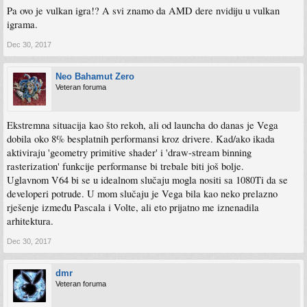
Pa ovo je vulkan igra!? A svi znamo da AMD dere nvidiju u vulkan
igrama.
Dec 30, 2017
Neo Bahamut Zero
Veteran foruma
Ekstremna situacija kao što rekoh, ali od launcha do danas je Vega
dobila oko 8% besplatnih performansi kroz drivere. Kad/ako ikada
aktiviraju 'geometry primitive shader' i 'draw-stream binning
rasterization' funkcije performanse bi trebale biti još bolje.
Uglavnom V64 bi se u idealnom slučaju mogla nositi sa 1080Ti da se
developeri potrude. U mom slučaju je Vega bila kao neko prelazno
rješenje između Pascala i Volte, ali eto prijatno me iznenadila
arhitektura.
Dec 30, 2017
dmr
Veteran foruma