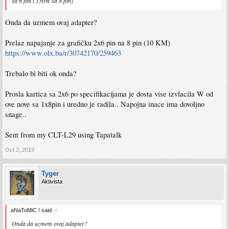
sa 6 pin i 150W sa 8 pin)
Onda da uzmem ovaj adapter?
Prelaz napajanje za grafičku 2x6 pin na 8 pin (10 KM)
https://www.olx.ba/r/30742170/259463
Trebalo bi biti ok onda?
Prosla kartica sa 2x6 po specifikacijama je dosta vise izvlacila W od
ove nove sa 1x8pin i uredno je radila.. Napojna inace ima dovoljno
snage..
Sent from my CLT-L29 using Tapatalk
Oct 2, 2019
Tyger
Aktivista
aNaToMiC ! said:
↑
Onda da uzmem ovaj adapter?