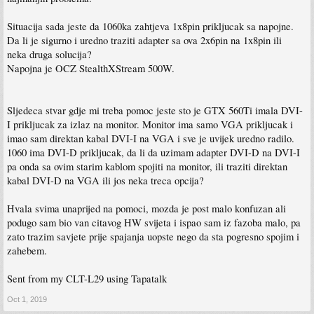
Situacija sada jeste da 1060ka zahtjeva 1x8pin prikljucak sa napojne.
Da li je sigurno i uredno traziti adapter sa ova 2x6pin na 1x8pin ili
neka druga solucija?
Napojna je OCZ StealthXStream 500W.
Sljedeca stvar gdje mi treba pomoc jeste sto je GTX 560Ti imala DVI-
I prikljucak za izlaz na monitor. Monitor ima samo VGA prikljucak i
imao sam direktan kabal DVI-I na VGA i sve je uvijek uredno radilo.
1060 ima DVI-D prikljucak, da li da uzimam adapter DVI-D na DVI-I
pa onda sa ovim starim kablom spojiti na monitor, ili traziti direktan
kabal DVI-D na VGA ili jos neka treca opcija?
Hvala svima unaprijed na pomoci, mozda je post malo konfuzan ali
podugo sam bio van citavog HW svijeta i ispao sam iz fazoba malo, pa
zato trazim savjete prije spajanja uopste nego da sta pogresno spojim i
zahebem.
Sent from my CLT-L29 using Tapatalk
Oct 1, 2019