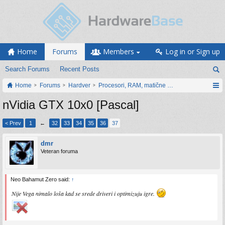
Home
Forums
Members
Log in or Sign up
Search Forums
Recent Posts
Home
Forums
Hardver
Procesori, RAM, matične ploče i grafičke karti
nVidia GTX 10x0 [Pascal]
< Prev
1
←
32
33
34
35
36
37
dmr
Veteran foruma
Neo Bahamut Zero said:
↑
Nije Vega nimalo loša kad se srede driveri i optimizuju igre.