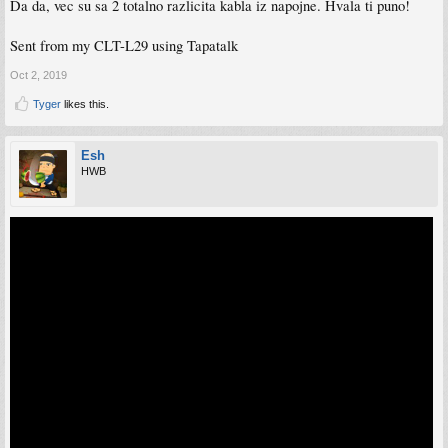
Da da, vec su sa 2 totalno razlicita kabla iz napojne. Hvala ti puno!
Sent from my CLT-L29 using Tapatalk
Oct 2, 2019
Tyger
likes this.
Esh
HWB