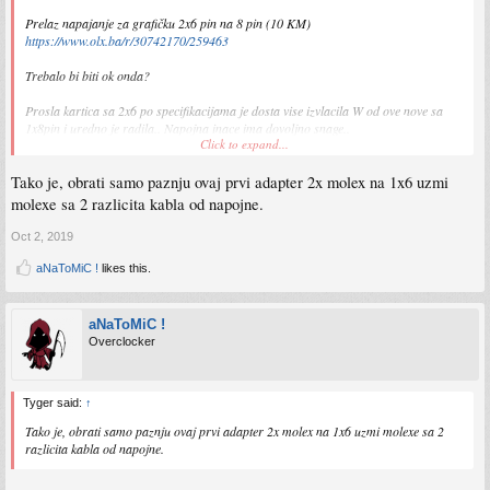
Prelaz napajanje za grafičku 2x6 pin na 8 pin (10 KM)
https://www.olx.ba/r/30742170/259463
Trebalo bi biti ok onda?
Prosla kartica sa 2x6 po specifikacijama je dosta vise izvlacila W od ove nove sa
1x8pin i uredno je radila.. Napojna inace ima dovoljno snage..
Click to expand...
Sent from my CLT-L29 using Tapatalk
Tako je, obrati samo paznju ovaj prvi adapter 2x molex na 1x6 uzmi
molexe sa 2 razlicita kabla od napojne.
Oct 2, 2019
aNaToMiC !
likes this.
aNaToMiC !
Overclocker
Tyger said:
↑
Tako je, obrati samo paznju ovaj prvi adapter 2x molex na 1x6 uzmi molexe sa 2
razlicita kabla od napojne.