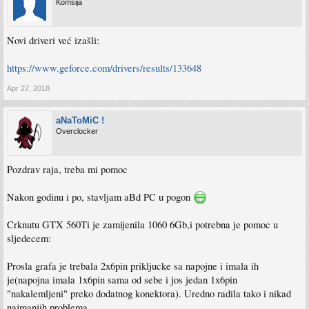
Komšija
Novi driveri već izašli:
https://www.geforce.com/drivers/results/133648
Apr 27, 2018
aNaToMiC !
Overclocker
Pozdrav raja, treba mi pomoc
Nakon godinu i po, stavljam aBd PC u pogon
Crknutu GTX 560Ti je zamijenila 1060 6Gb,i potrebna je pomoc u
sljedecem:
Prosla grafa je trebala 2x6pin prikljucke sa napojne i imala ih
je(napojna imala 1x6pin sama od sebe i jos jedan 1x6pin
"nakalemljeni" preko dodatnog konektora). Uredno radila tako i nikad
najmanjih problema.