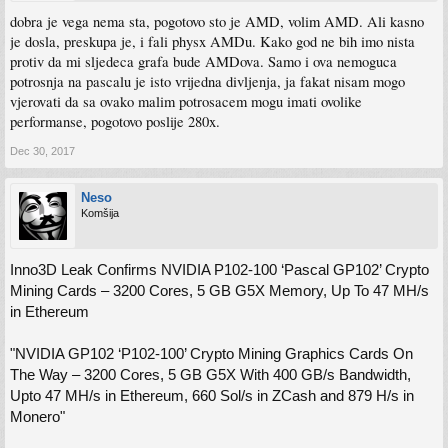
dobra je vega nema sta, pogotovo sto je AMD, volim AMD. Ali kasno
je dosla, preskupa je, i fali physx AMDu. Kako god ne bih imo nista
protiv da mi sljedeca grafa bude AMDova. Samo i ova nemoguca
potrosnja na pascalu je isto vrijedna divljenja, ja fakat nisam mogo
vjerovati da sa ovako malim potrosacem mogu imati ovolike
performanse, pogotovo poslije 280x.
Dec 30, 2017
Neso
Komšija
Inno3D Leak Confirms NVIDIA P102-100 ‘Pascal GP102’ Crypto
Mining Cards – 3200 Cores, 5 GB G5X Memory, Up To 47 MH/s
in Ethereum
"NVIDIA GP102 ‘P102-100’ Crypto Mining Graphics Cards On
The Way – 3200 Cores, 5 GB G5X With 400 GB/s Bandwidth,
Upto 47 MH/s in Ethereum, 660 Sol/s in ZCash and 879 H/s in
Monero"