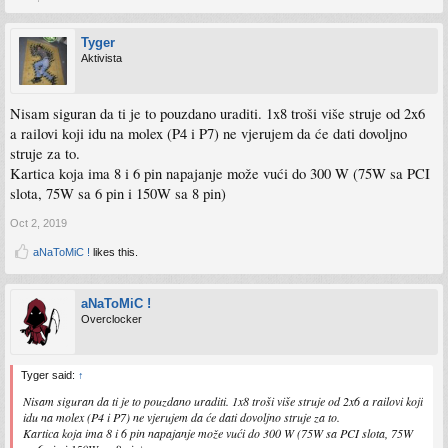
Tyger
Aktivista
Nisam siguran da ti je to pouzdano uraditi. 1x8 troši više struje od 2x6
a railovi koji idu na molex (P4 i P7) ne vjerujem da će dati dovoljno
struje za to.
Kartica koja ima 8 i 6 pin napajanje može vući do 300 W (75W sa PCI
slota, 75W sa 6 pin i 150W sa 8 pin)
Oct 2, 2019
aNaToMiC !
likes this.
aNaToMiC !
Overclocker
Tyger said:
↑
Nisam siguran da ti je to pouzdano uraditi. 1x8 troši više struje od 2x6 a railovi koji
idu na molex (P4 i P7) ne vjerujem da će dati dovoljno struje za to.
Kartica koja ima 8 i 6 pin napajanje može vući do 300 W (75W sa PCI slota, 75W