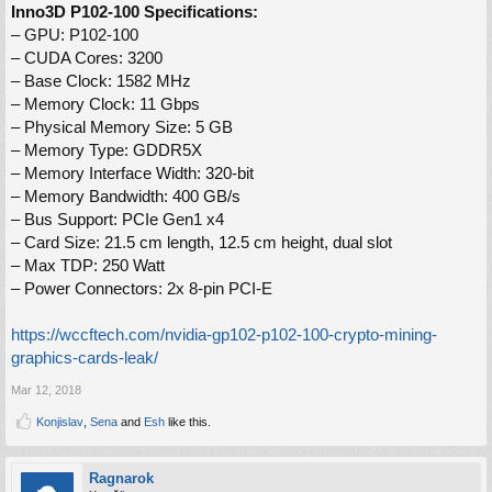
Inno3D P102-100 Specifications:
– GPU: P102-100
– CUDA Cores: 3200
– Base Clock: 1582 MHz
– Memory Clock: 11 Gbps
– Physical Memory Size: 5 GB
– Memory Type: GDDR5X
– Memory Interface Width: 320-bit
– Memory Bandwidth: 400 GB/s
– Bus Support: PCIe Gen1 x4
– Card Size: 21.5 cm length, 12.5 cm height, dual slot
– Max TDP: 250 Watt
– Power Connectors: 2x 8-pin PCI-E
https://wccftech.com/nvidia-gp102-p102-100-crypto-mining-
graphics-cards-leak/
Mar 12, 2018
Konjislav
,
Sena
and
Esh
like this.
Ragnarok