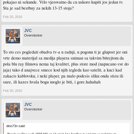
pokajao ni sekunde. Vrlo vjerovatno da cu uskoro kupiti jos jedan tv.
Sta je sad bestbuy za nekih 13-15 stoja?
Feb 20, 2016
JVC
Overclocker
To sto ces pogledati obadva tv-a u radnji, u pogonu ti je glupost jer oni
vrte demo materijal sa medija playera sniman sa takvim bitrejtom da
pola blu ray filmova nema taj kvalitet, plus store mod (napucano sve do
jaja) tako d anajvece smece kod njih izgleda kao satelit, a kuci kad
zakacis kablovsku, i neki player, pa malo podesis sliku onda stizu ili
suze, ili kazes hvala bogu moglo je biti, i gore.hahahah
Feb 20, 2016
JVC
Overclocker
dino73n said:
Prosle godine uzeh 48h6400 za 13 stoja kao bestbuy tv i nisam se pokajao ni