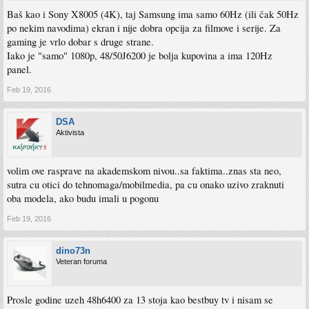
Baš kao i Sony X8005 (4K), taj Samsung ima samo 60Hz (ili čak 50Hz
po nekim navodima) ekran i nije dobra opcija za filmove i serije. Za
gaming je vrlo dobar s druge strane.
Iako je "samo" 1080p, 48/50J6200 je bolja kupovina a ima 120Hz
panel.
Feb 19, 2016
DSA
Aktivista
volim ove rasprave na akademskom nivou..sa faktima..znas sta neo,
sutra cu otici do tehnomaga/mobilmedia, pa cu onako uzivo zraknuti
oba modela, ako budu imali u pogonu
Feb 19, 2016
dino73n
Veteran foruma
Prosle godine uzeh 48h6400 za 13 stoja kao bestbuy tv i nisam se