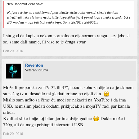
Neo Bahamut Zero said:
Najgore je što za svaki komad potrošačke elektronike moraš sjesti i danima
istraživati neke skrivene nedostatke i specifikacije. A pored toga razlike između US i
EU modela mogu biti baš velike (npr. Sony X810C i X8005C).
I sta god da kupis u nekom normalnom cijenovnom rangu.....zajebo si
se, samo dali manje, ili vise to je druga stvar.
Feb 20, 2016
Reventon
Veteran foruma
Može li preporuka za TV 32 ili 37", hoću u sobu za dijete da je skinem
sa našeg tv-a, dosadilo mi gledati crtane po cijeli dan.
Mislio sam nešto sa čime ću moći se nakaciti na YouTube i da ima
USB, nemislim plaćati dodatni priključak za mojuTV radi par kanala
crtića.
Kvalitet slike i nije joj bitan jer ima dvije godine
Dakle može i
720p, ali da mogu pristupiti internetu i USB.
Feb 20, 2016