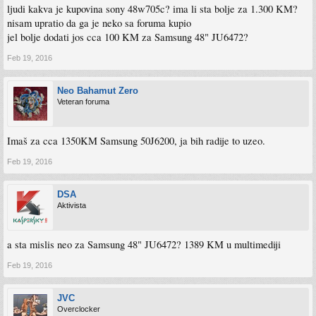
ljudi kakva je kupovina sony 48w705c? ima li sta bolje za 1.300 KM?
nisam upratio da ga je neko sa foruma kupio
jel bolje dodati jos cca 100 KM za Samsung 48" JU6472?
Feb 19, 2016
Neo Bahamut Zero
Veteran foruma
Imaš za cca 1350KM Samsung 50J6200, ja bih radije to uzeo.
Feb 19, 2016
DSA
Aktivista
a sta mislis neo za Samsung 48" JU6472? 1389 KM u multimediji
Feb 19, 2016
JVC
Overclocker