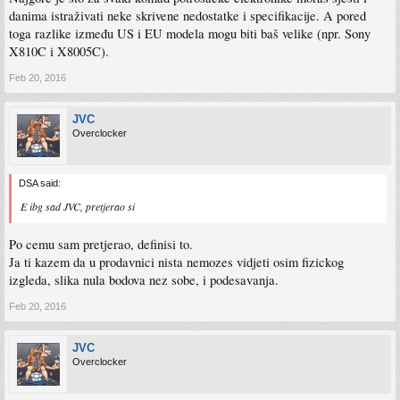
danima istraživati neke skrivene nedostatke i specifikacije. A pored
toga razlike između US i EU modela mogu biti baš velike (npr. Sony
X810C i X8005C).
Feb 20, 2016
JVC
Overclocker
DSA said:
E ibg sad JVC, pretjerao si
Po cemu sam pretjerao, definisi to.
Ja ti kazem da u prodavnici nista nemozes vidjeti osim fizickog
izgleda, slika nula bodova nez sobe, i podesavanja.
Feb 20, 2016
JVC
Overclocker