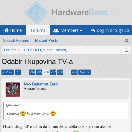
Home
Forums
Members
Log in or Sign up
Search Forums
Recent Posts
Forums
...
TV, Hi-Fi, telefoni, tableti, satovi, IoT oprema
Odabir i kupovina TV-a
< Prev
1
←
234
235
236
237
238
→
452
Next >
Neo Bahamut Zero
Veteran foruma
Qler said:
Čestitam
bolji promijenio
Hvala drug, al' mislim da bi me žena ubila dok spavam ako bi