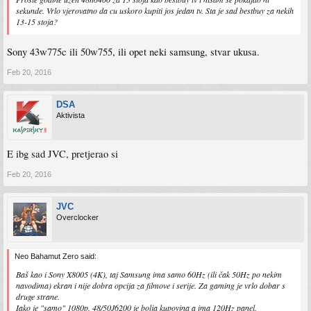
sekunde. Vrlo vjerovatno da cu uskoro kupiti jos jedan tv. Sta je sad bestbuy za nekih
13-15 stoja?
Sony 43w775c ili 50w755, ili opet neki samsung, stvar ukusa.
Feb 20, 2016
DSA
Aktivista
E ibg sad JVC, pretjerao si
Feb 20, 2016
JVC
Overclocker
Neo Bahamut Zero said:
Baš kao i Sony X8005 (4K), taj Samsung ima samo 60Hz (ili čak 50Hz po nekim
navodima) ekran i nije dobra opcija za filmove i serije. Za gaming je vrlo dobar s
druge strane.
Iako je "samo" 1080p, 48/50J6200 je bolja kupovina a ima 120Hz panel.