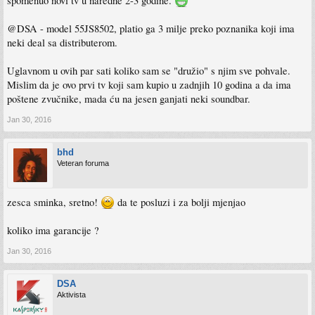
spomenuo novi tv u naredne 2-3 godine.
@DSA - model 55JS8502, platio ga 3 milje preko poznanika koji ima
neki deal sa distributerom.
Uglavnom u ovih par sati koliko sam se "družio" s njim sve pohvale.
Mislim da je ovo prvi tv koji sam kupio u zadnjih 10 godina a da ima
poštene zvučnike, mada ću na jesen ganjati neki soundbar.
Jan 30, 2016
bhd
Veteran foruma
zesca sminka, sretno!
da te posluzi i za bolji mjenjao
koliko ima garancije ?
Jan 30, 2016
DSA
Aktivista