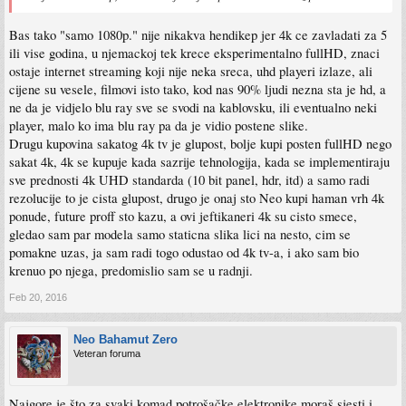
Bas tako "samo 1080p." nije nikakva hendikep jer 4k ce zavladati za 5
ili vise godina, u njemackoj tek krece eksperimentalno fullHD, znaci
ostaje internet streaming koji nije neka sreca, uhd playeri izlaze, ali
cijene su vesele, filmovi isto tako, kod nas 90% ljudi nezna sta je hd, a
ne da je vidjelo blu ray sve se svodi na kablovsku, ili eventualno neki
player, malo ko ima blu ray pa da je vidio postene slike.
Drugu kupovina sakatog 4k tv je glupost, bolje kupi posten fullHD nego
sakat 4k, 4k se kupuje kada sazrije tehnologija, kada se implementiraju
sve prednosti 4k UHD standarda (10 bit panel, hdr, itd) a samo radi
rezolucije to je cista glupost, drugo je onaj sto Neo kupi haman vrh 4k
ponude, future proff sto kazu, a ovi jeftikaneri 4k su cisto smece,
gledao sam par modela samo staticna slika lici na nesto, cim se
pomakne uzas, ja sam radi togo odustao od 4k tv-a, i ako sam bio
krenuo po njega, predomislio sam se u radnji.
Feb 20, 2016
Neo Bahamut Zero
Veteran foruma
Najgore je što za svaki komad potrošačke elektronike moraš sjesti i