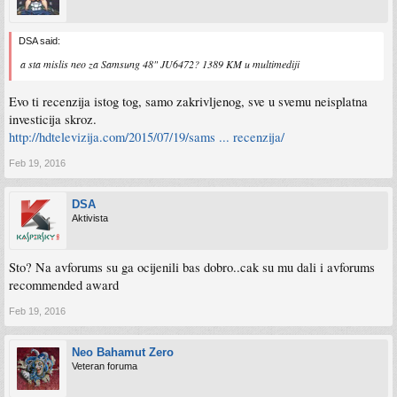
DSA said:
a sta mislis neo za Samsung 48" JU6472? 1389 KM u multimediji
Evo ti recenzija istog tog, samo zakrivljenog, sve u svemu neisplatna
investicija skroz.
http://hdtelevizija.com/2015/07/19/sams ... recenzija/
Feb 19, 2016
DSA
Aktivista
Sto? Na avforums su ga ocijenili bas dobro..cak su mu dali i avforums
recommended award
Feb 19, 2016
Neo Bahamut Zero
Veteran foruma