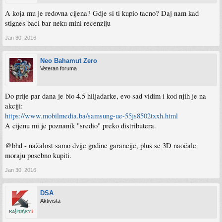
A koja mu je redovna cijena? Gdje si ti kupio tacno? Daj nam kad
stignes baci bar neku mini recenziju
Jan 30, 2016
Neo Bahamut Zero
Veteran foruma
Do prije par dana je bio 4.5 hiljadarke, evo sad vidim i kod njih je na
akciji:
https://www.mobilmedia.ba/samsung-ue-55js8502txxh.html
A cijenu mi je poznanik "sredio" preko distributera.
@bhd - nažalost samo dvije godine garancije, plus se 3D naočale
moraju posebno kupiti.
Jan 30, 2016
DSA
Aktivista