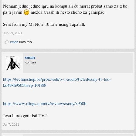
Nemam jedne jedine igru na kompu ali ću morat probat samo za tebe
pa ti javim
možda Crash ili nesto slično za gamepad.
Sent from my Mi Note 10 Lite using Tapatalk
Jun 29, 2021
xman
likes this.
xman
Komšija
https://technoshop.ba/proizvodi/tv-i-audio/tv/led/sony-tv-led-
kd49xh9505baep-10188/
https://www.rtings.com/tv/reviews/sony/x950h
Jesu li ovo gore isti TV?
Jul 7, 2021