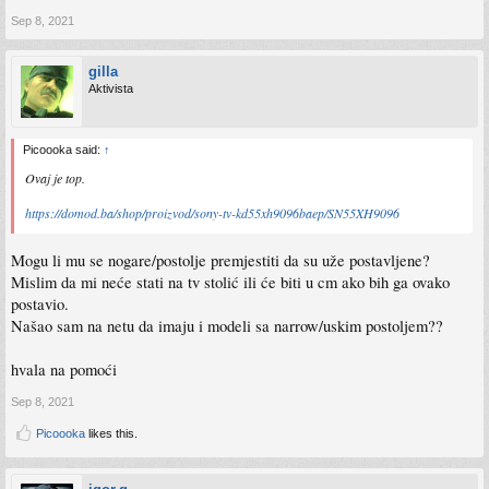
Sep 8, 2021
gilla
Aktivista
Picoooka said:
↑
Ovaj je top.
https://domod.ba/shop/proizvod/sony-tv-kd55xh9096baep/SN55XH9096
Mogu li mu se nogare/postolje premjestiti da su uže postavljene?
Mislim da mi neće stati na tv stolić ili će biti u cm ako bih ga ovako
postavio.
Našao sam na netu da imaju i modeli sa narrow/uskim postoljem??
hvala na pomoći
Sep 8, 2021
Picoooka
likes this.