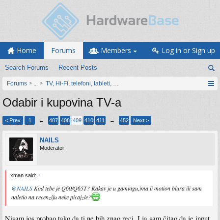
Home
Forums
Members
Log in or Sign up
Search Forums
Recent Posts
Forums
...
TV, Hi-Fi, telefoni, tableti, satovi, IoT oprema
Odabir i kupovina TV-a
< Prev
1
←
407
408
409
410
411
→
452
Next >
NAILS
Moderator
xman said:
↑
@NAILS
Kod tebe je Q60/Q65T? Kakav je u gamingu,ima li motion blura ili sam
naletio na recenziju neke picajzle?
Nisam jos probao tako da ti ne bih znao reci. I ja sam čitao da je input