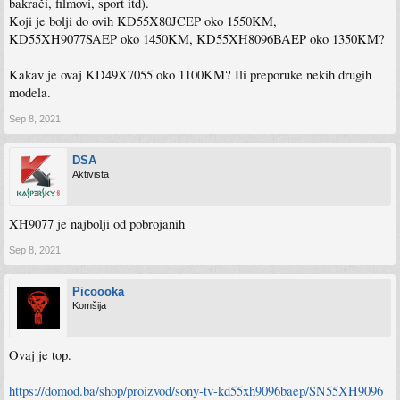
bakrači, filmovi, sport itd).
Koji je bolji do ovih KD55X80JCEP oko 1550KM,
KD55XH9077SAEP oko 1450KM, KD55XH8096BAEP oko 1350KM?
Kakav je ovaj KD49X7055 oko 1100KM? Ili preporuke nekih drugih
modela.
Sep 8, 2021
DSA
Aktivista
XH9077 je najbolji od pobrojanih
Sep 8, 2021
Picoooka
Komšija
Ovaj je top.
https://domod.ba/shop/proizvod/sony-tv-kd55xh9096baep/SN55XH9096