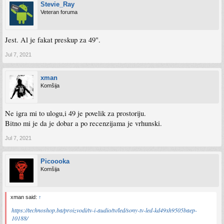
Stevie_Ray
Veteran foruma
Jest. Al je fakat preskup za 49".
Jul 7, 2021
xman
Komšija
Ne igra mi to ulogu,i 49 je povelik za prostoriju.
Bitno mi je da je dobar a po recenzijama je vrhunski.
Jul 7, 2021
Picoooka
Komšija
xman said:
↑
https://technoshop.ba/proizvodi/tv-i-audio/tv/led/sony-tv-led-kd49xh9505baep-
10188/