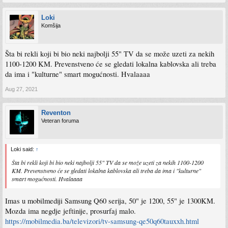
Loki
Komšija
Šta bi rekli koji bi bio neki najbolji 55" TV da se može uzeti za nekih
1100-1200 KM. Prevenstveno će se gledati lokalna kablovska ali treba
da ima i "kulturne" smart mogućnosti. Hvalaaaa
Aug 27, 2021
Reventon
Veteran foruma
Loki said:
↑
Šta bi rekli koji bi bio neki najbolji 55" TV da se može uzeti za nekih 1100-1200
KM. Prevenstveno će se gledati lokalna kablovska ali treba da ima i "kulturne"
smart mogućnosti. Hvalaaaa
Imas u mobilmediji Samsung Q60 serija, 50" je 1200, 55" je 1300KM.
Mozda ima negdje jeftinije, prosurfaj malo.
https://mobilmedia.ba/televizori/tv-samsung-qe50q60tauxxh.html