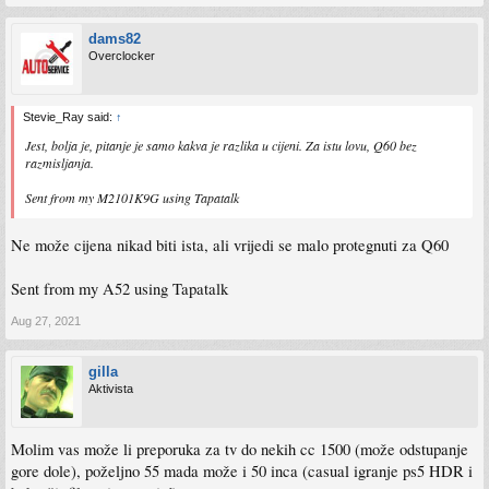
dams82
Overclocker
Stevie_Ray said:
↑
Jest, bolja je, pitanje je samo kakva je razlika u cijeni. Za istu lovu, Q60 bez
razmisljanja.
Sent from my M2101K9G using Tapatalk
Ne može cijena nikad biti ista, ali vrijedi se malo protegnuti za Q60
Sent from my A52 using Tapatalk
Aug 27, 2021
gilla
Aktivista
Molim vas može li preporuka za tv do nekih cc 1500 (može odstupanje
gore dole), poželjno 55 mada može i 50 inca (casual igranje ps5 HDR i