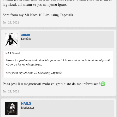
lag nizak ali nisam se jos na njemu igrao.
Sent from my Mi Note 10 Lite using Tapatalk
Jun 29, 2021
xman
Komšija
NAILS said:
↑
Nisam jos probao tako da ti ne bih znao reci. I ja sam čitao da je input lag nizak ali
nisam se jos na njemu igrao.
Sent from my Mi Note 10 Lite using Tapatalk
Paaa jesi li u mogucnosti malo zaigrati cisto da me informises?
Jun 29, 2021
NAILS
Moderator