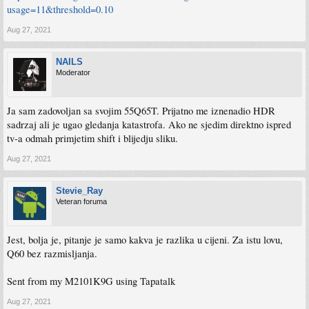
usage=11&threshold=0.10
Aug 27, 2021
NAILS
Moderator
Ja sam zadovoljan sa svojim 55Q65T. Prijatno me iznenadio HDR
sadrzaj ali je ugao gledanja katastrofa. Ako ne sjedim direktno ispred
tv-a odmah primjetim shift i blijedju sliku.
Aug 27, 2021
Stevie_Ray
Veteran foruma
Jest, bolja je, pitanje je samo kakva je razlika u cijeni. Za istu lovu,
Q60 bez razmisljanja.
Sent from my M2101K9G using Tapatalk
Aug 27, 2021