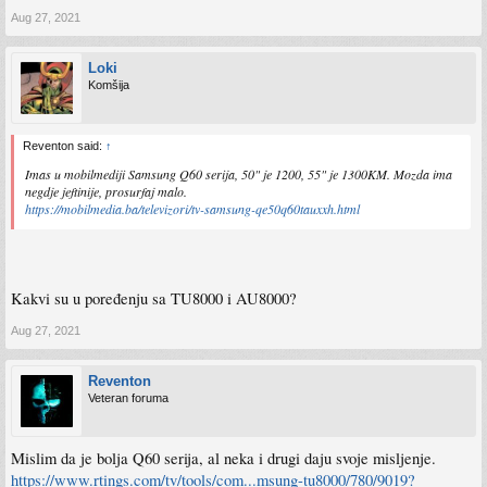
Aug 27, 2021
Loki
Komšija
Reventon said:
↑
Imas u mobilmediji Samsung Q60 serija, 50" je 1200, 55" je 1300KM. Mozda ima
negdje jeftinije, prosurfaj malo.
https://mobilmedia.ba/televizori/tv-samsung-qe50q60tauxxh.html
Kakvi su u poređenju sa TU8000 i AU8000?
Aug 27, 2021
Reventon
Veteran foruma
Mislim da je bolja Q60 serija, al neka i drugi daju svoje misljenje.
https://www.rtings.com/tv/tools/com...msung-tu8000/780/9019?