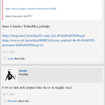
https://www.rtings.com/tv/reviews/sony/x950h
Jesu li ovo gore isti TV?
Imas u Imelu i TehnoMax jeftinije.
https://shop.imel.ba/artikal/tv-sony-led-49-kd49xh9505baep/
https://www.olx.ba/artikal/40985161/sony-android-4k-49-49xh9505-
premium-kd49xh9505baep-tv/
Jul 7, 2021
xman
likes this.
xman
Komšija
I ovi ce dati neki popust tako da ce tu negdje izaci.
Jul 7, 2021
Picoooka
likes this.