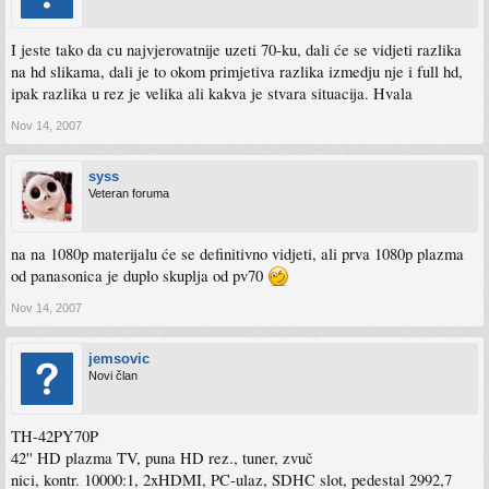
I jeste tako da cu najvjerovatnije uzeti 70-ku, dali će se vidjeti razlika
na hd slikama, dali je to okom primjetiva razlika izmedju nje i full hd,
ipak razlika u rez je velika ali kakva je stvara situacija. Hvala
Nov 14, 2007
syss
Veteran foruma
na na 1080p materijalu će se definitivno vidjeti, ali prva 1080p plazma
od panasonica je duplo skuplja od pv70
Nov 14, 2007
jemsovic
Novi član
TH-42PY70P
42'' HD plazma TV, puna HD rez., tuner, zvuč
nici, kontr. 10000:1, 2xHDMI, PC-ulaz, SDHC slot, pedestal 2992,7