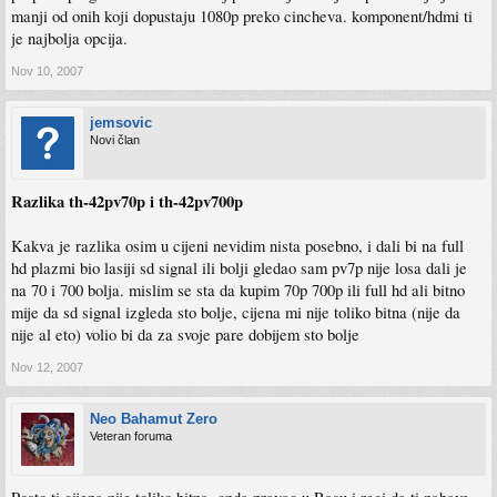
manji od onih koji dopustaju 1080p preko cincheva. komponent/hdmi ti
je najbolja opcija.
Nov 10, 2007
jemsovic
Novi član
Razlika th-42pv70p i th-42pv700p
Kakva je razlika osim u cijeni nevidim nista posebno, i dali bi na full
hd plazmi bio lasiji sd signal ili bolji gledao sam pv7p nije losa dali je
na 70 i 700 bolja. mislim se sta da kupim 70p 700p ili full hd ali bitno
mije da sd signal izgleda sto bolje, cijena mi nije toliko bitna (nije da
nije al eto) volio bi da za svoje pare dobijem sto bolje
Nov 12, 2007
Neo Bahamut Zero
Veteran foruma