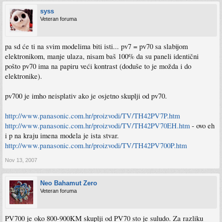
syss
Veteran foruma
pa sd će ti na svim modelima biti isti... pv7 = pv70 sa slabijom
elektronikom, manje ulaza, nisam baš 100% da su paneli identični
pošto pv70 ima na papiru veći kontrast (doduše to je možda i do
elektronike).
pv700 je imho neisplativ ako je osjetno skuplji od pv70.
http://www.panasonic.com.hr/proizvodi/TV/TH42PV7P.htm
http://www.panasonic.com.hr/proizvodi/TV/TH42PV70EH.htm
- ovo eh
i p na kraju imena modela je ista stvar.
http://www.panasonic.com.hr/proizvodi/TV/TH42PV700P.htm
Nov 13, 2007
Neo Bahamut Zero
Veteran foruma
PV700 je oko 800-900KM skuplji od PV70 sto je suludo. Za razliku