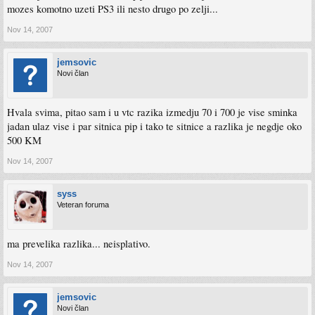
mozes komotno uzeti PS3 ili nesto drugo po zelji...
Nov 14, 2007
jemsovic
Novi član
Hvala svima, pitao sam i u vtc razika izmedju 70 i 700 je vise sminka
jadan ulaz vise i par sitnica pip i tako te sitnice a razlika je negdje oko
500 KM
Nov 14, 2007
syss
Veteran foruma
ma prevelika razlika... neisplativo.
Nov 14, 2007
jemsovic
Novi član