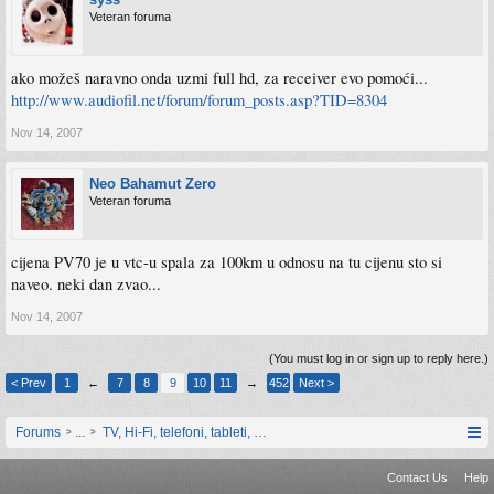
Veteran foruma
ako možeš naravno onda uzmi full hd, za receiver evo pomoći...
http://www.audiofil.net/forum/forum_posts.asp?TID=8304
Nov 14, 2007
Neo Bahamut Zero
Veteran foruma
cijena PV70 je u vtc-u spala za 100km u odnosu na tu cijenu sto si
naveo. neki dan zvao...
Nov 14, 2007
(You must log in or sign up to reply here.)
< Prev
1
←
7
8
9
10
11
→
452
Next >
Forums
...
TV, Hi-Fi, telefoni, tableti, satovi, IoT oprema
Contact Us
Help