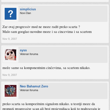
simplicius
Novi član
Zar ovaj progressiv mod ne moze radit preko scarta ?
Malo sam googlao navodno moze i sa cincevima i sa scartom
Nov 9, 2007
syss
Veteran foruma
može samo sa komponentnim cinčevima, sa scartom nikako.
Nov 9, 2007
Neo Bahamut Zero
Veteran foruma
preko scarta sa kompozitnim signalom nikako. u teoriji moze da
propusti progressive scan ali broj proizvodjaca koji to podrzavaju je