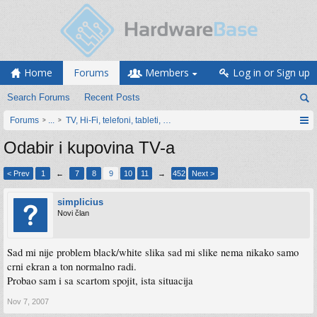
Home
Forums
Members
Log in or Sign up
Search Forums
Recent Posts
Forums
...
TV, Hi-Fi, telefoni, tableti, satovi, IoT oprema
Odabir i kupovina TV-a
< Prev
1
←
7
8
9
10
11
→
452
Next >
simplicius
Novi član
Sad mi nije problem black/white slika sad mi slike nema nikako samo
crni ekran a ton normalno radi.
Probao sam i sa scartom spojit, ista situacija
Nov 7, 2007