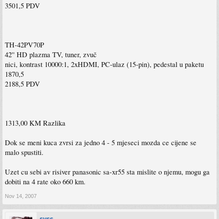
3501,5 PDV
TH-42PV70P
42'' HD plazma TV, tuner, zvuč
nici, kontrast 10000:1, 2xHDMI, PC-ulaz (15-pin), pedestal u paketu
1870,5
2188,5 PDV
1313,00 KM Razlika
Dok se meni kuca zvrsi za jedno 4 - 5 mjeseci mozda ce cijene se
malo spustiti.
Uzet cu sebi av risiver panasonic sa-xr55 sta mislite o njemu, mogu ga
dobiti na 4 rate oko 660 km.
Nov 14, 2007
syss