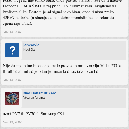
Posto ti cijena nije toliko bitna, onda pravac u Rasu i reci da ti nabave
Pioneer PDP-LX508D. Kraj price. TV "ultimativnih" mogucnosti i
kvalitete slike. Posto ti je sd signal jako bitan, onda ti nista preko
42PV7 ne treba (u slucaju da nisi dobro promislio kad si rekao da
cijena nije bitna).
Nov 13, 2007
jemsovic
Novi član
Nije da nije bitno Pioneer je malo previse biram izmedju 70-ka 700-ka
il full hd ali mi sd je bitan jer nece kod nas tako brzo hd
Nov 13, 2007
Neo Bahamut Zero
Veteran foruma
uzmi PV7 ili PV70 ili Samsung C91.
Nov 13, 2007