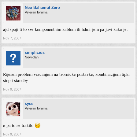
Neo Bahamut Zero
Veteran foruma
ajd spoji ti to sve komponentnim kablom ili hdmi-jem pa javi kako je.
Nov 7, 2007
simplicius
Novi član
Rijesen problem vracanjem na tvornicke postavke, kombinacijom tipki
stop i standby
Nov 9, 2007
syss
Veteran foruma
e pa to se tražilo
Nov 9, 2007