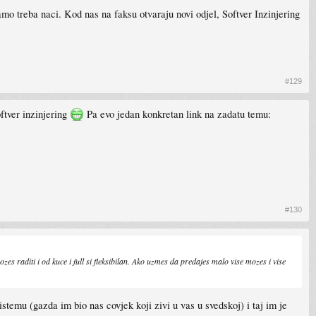
amo treba naci. Kod nas na faksu otvaraju novi odjel, Softver Inzinjering
#129
ftver inzinjering
Pa evo jedan konkretan link na zadatu temu:
#130
zes raditi i od kuce i full si fleksibilan. Ako uzmes da predajes malo vise mozes i vise
istemu (gazda im bio nas covjek koji zivi u vas u svedskoj) i taj im je