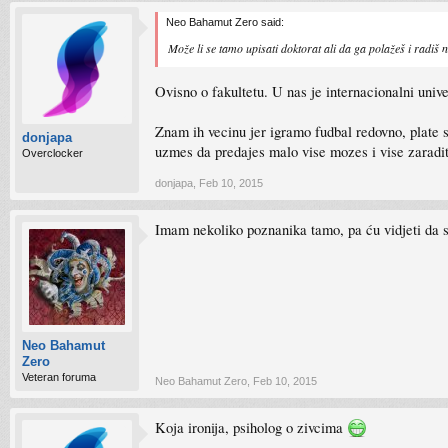
Neo Bahamut Zero said:
Može li se tamo upisati doktorat ali da ga polažeš i radiš n
Ovisno o fakultetu. U nas je internacionalni univ
Znam ih vecinu jer igramo fudbal redovno, plate su
donjapa
uzmes da predajes malo vise mozes i vise zaraditi
Overclocker
donjapa
,
Feb 10, 2015
Imam nekoliko poznanika tamo, pa ću vidjeti da s
Neo Bahamut
Zero
Veteran foruma
Neo Bahamut Zero
,
Feb 10, 2015
Koja ironija, psiholog o zivcima