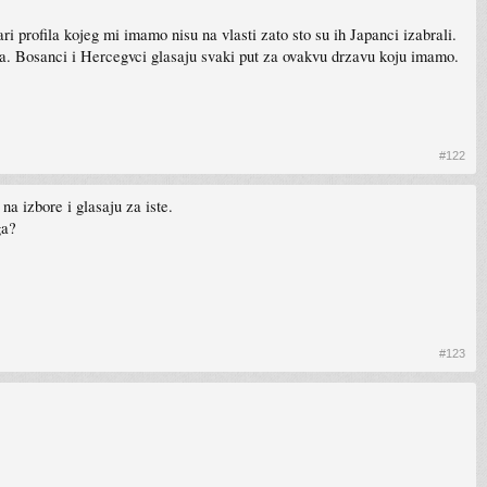
icari profila kojeg mi imamo nisu na vlasti zato sto su ih Japanci izabrali.
a. Bosanci i Hercegvci glasaju svaki put za ovakvu drzavu koju imamo.
#122
na izbore i glasaju za iste.
ga?
#123