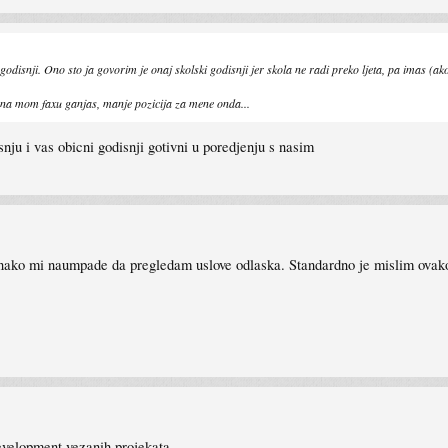
godisnji. Ono sto ja govorim je onaj skolski godisnji jer skola ne radi preko ljeta, pa imas 
 na mom faxu ganjas, manje pozicija za mene onda...
snju i vas obicni godisnji gotivni u poredjenju s nasim
ako mi naumpade da pregledam uslove odlaska. Standardno je mislim ovako i
development vezanih projekata.