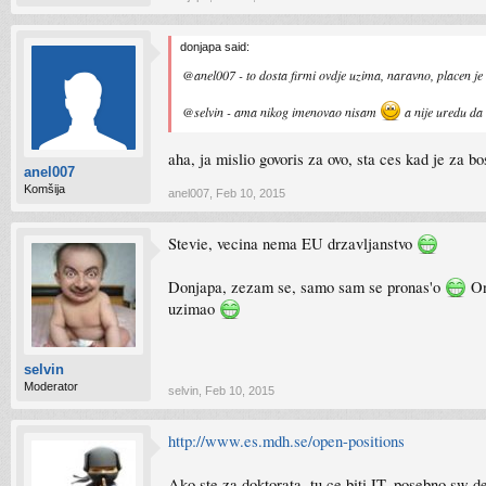
donjapa said:
@anel007 - to dosta firmi ovdje uzima, naravno, placen je 
@selvin - ama nikog imenovao nisam
a nije uredu da
aha, ja mislio govoris za ovo, sta ces kad je za bo
anel007
Komšija
anel007
,
Feb 10, 2015
Stevie, vecina nema EU drzavljanstvo
Donjapa, zezam se, samo sam se pronas'o
On
uzimao
selvin
Moderator
selvin
,
Feb 10, 2015
http://www.es.mdh.se/open-positions
Ako ste za doktorata, tu ce biti IT, posebno sw 