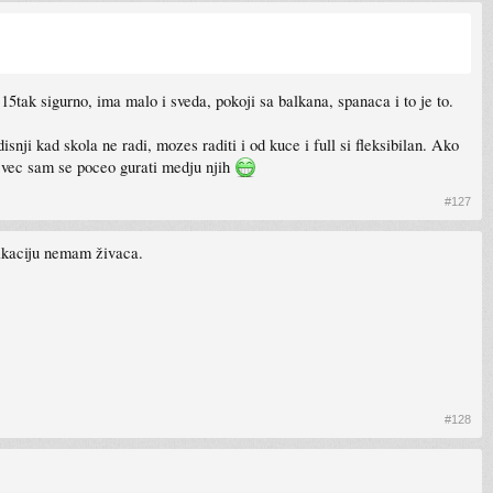
5tak sigurno, ima malo i sveda, pokoji sa balkana, spanaca i to je to.
nji kad skola ne radi, mozes raditi i od kuce i full si fleksibilan. Ako
s vec sam se poceo gurati medju njih
#127
fikaciju nemam živaca.
#128