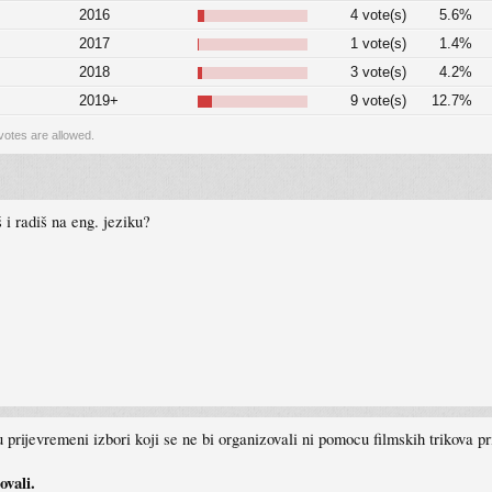
2016
4 vote(s)
5.6%
2017
1 vote(s)
1.4%
2018
3 vote(s)
4.2%
2019+
9 vote(s)
12.7%
 votes are allowed.
 i radiš na eng. jeziku?
 prijevremeni izbori koji se ne bi organizovali ni pomocu filmskih trikova pri
ovali.