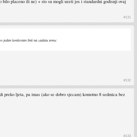
bilo placeno ili ne) + sto su mogli uzeti jos i standardni godisnji ovaj
#131
o jedan konkretan link na zadatu temu:
#132
radi preko ljeta, pa imas (ako se dobro sjecam) komotno 8 sedmica bez
#133