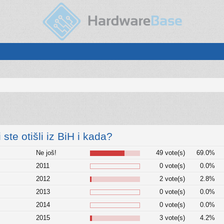
i ste otišli iz BiH i kada?
Ne još!
49 vote(s)
69.0%
2011
0 vote(s)
0.0%
2012
2 vote(s)
2.8%
2013
0 vote(s)
0.0%
2014
0 vote(s)
0.0%
2015
3 vote(s)
4.2%