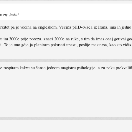
a eng. jeziku?
erzitet pa je vecina na engleskom. Vecina pHD-ovaca iz Irana, ima ih jedno 1
 im 3000e prije poreza, znaci 2000e na ruke, s tim da imas onaj gotivni godis
. To je ono gdje ja planiram pokusati upasti, poslije mastersa, kao sto vidi
e raspitam kakve su šanse jednom magistru psihologije, a za neku prekvali