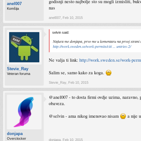
godisnji nesto najbolje sto su mogli izmisliti, bu
anel007
nas
Komšija
anel007
,
Feb 10, 2015
selvin said:
Nafura me donjapa, prvo me u komentaru na prvoj strani te
http://work.sweden.se/work-permits/citi ... untries-2/
Ne valja ti link:
http://work.sweden.se/work-permits
Stevie_Ray
Salim se, samo kako za koga.
Veteran foruma
Stevie_Ray
,
Feb 10, 2015
@anel007 - to dosta firmi ovdje uzima, naravno, p
obaveza.
@selvin - ama nikog imenovao nisam
a nije 
donjapa
Overclocker
donjapa
,
Feb 10, 2015