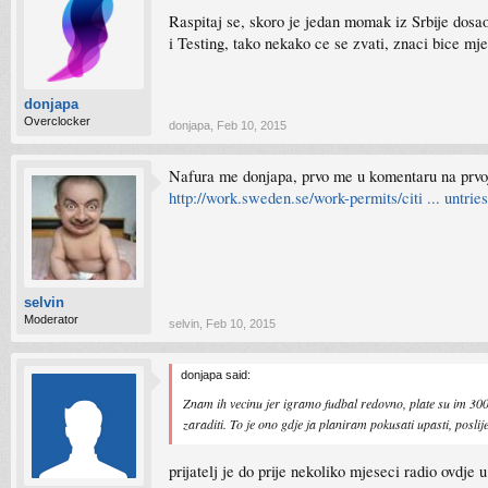
Raspitaj se, skoro je jedan momak iz Srbije dosao
i Testing, tako nekako ce se zvati, znaci bice mje
donjapa
Overclocker
donjapa
,
Feb 10, 2015
Nafura me donjapa, prvo me u komentaru na prvoj 
http://work.sweden.se/work-permits/citi ... untries
selvin
Moderator
selvin
,
Feb 10, 2015
donjapa said:
Znam ih vecinu jer igramo fudbal redovno, plate su im 300
zaraditi. To je ono gdje ja planiram pokusati upasti, posli
prijatelj je do prije nekoliko mjeseci radio ovdje