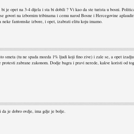
 bi je opet na 3-4 dijela i sta bi dobili ? Vi kao da ste turista u bosni. Polit
 se govori na izbornim tribinama i cemu narod Bosne i Hercegovine aplaudir
 na neke fantomske izbore, i opet, izabrati elitu koju imamo.
o smeta (tu ne spada mozda 1% ljudi koji fino zive) i zale se, a opet izadju 
se protesti zabrane zakonom. Dodje bagra i pravi nerede, kakve koristi od to
 da je dobro ovdje, ima gdje je bolje.