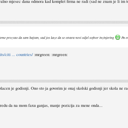
kvalno mjesec dana odmora kad komplet firma ne radi (sad ne znam je li im to 
me prozvao da sam hajvan, sad jos kaze da se otvara novi odjel softver inzinjering
Pa ev
/citi ... countries/
:mrgreen: :mrgreen:
lacen je godisnji. Ono sto ja govorim je onaj skolski godisnji jer skola ne 
uredu da na mom faxu ganjas, manje pozicija za mene onda...