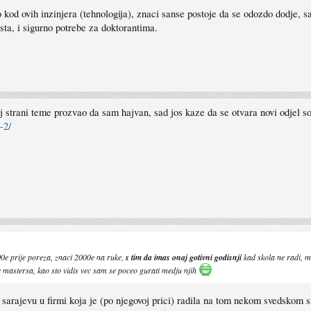
 kod ovih inzinjera (tehnologija), znaci sanse postoje da se odozdo dodje, s
sta, i sigurno potrebe za doktorantima.
strani teme prozvao da sam hajvan, sad jos kaze da se otvara novi odjel so
-2/
0e prije poreza, znaci 2000e na ruke,
s tim da imas onaj gotivni godisnji
kad skola ne radi, mo
je mastersa, kao sto vidis vec sam se poceo gurati medju njih
 u sarajevu u firmi koja je (po njegovoj prici) radila na tom nekom svedskom s