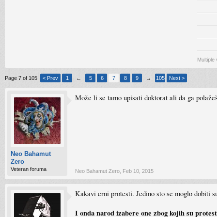
Multiple
Page 7 of 105
< Prev
1
←
5
6
7
8
9
→
105
Next >
Može li se tamo upisati doktorat ali da ga polažeš
Neo Bahamut
Zero
Veteran foruma
Neo Bahamut Zero
,
Feb 10, 2015
Kakavi crni protesti. Jedino sto se moglo dobiti su
I onda narod izabere one zbog kojih su protest