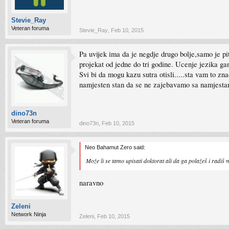
Stevie_Ray
Veteran foruma
Stevie_Ray
,
Feb 10, 2015
Pa uvijek ima da je negdje drugo bolje,samo je pit
projekat od jedne do tri godine. Ucenje jezika ga
Svi bi da mogu kazu sutra otisli.....sta vam to z
namjesten stan da se ne zajebavamo sa namjesta
dino73n
Veteran foruma
dino73n
,
Feb 10, 2015
Neo Bahamut Zero said:
Može li se tamo upisati doktorat ali da ga polažeš i radiš n
naravno
Zeleni
Network Ninja
Zeleni
,
Feb 10, 2015