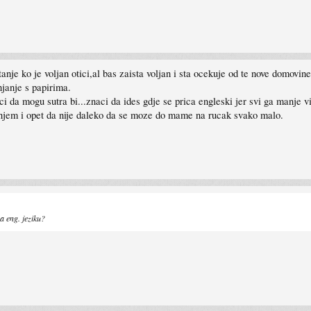
anje ko je voljan otici,al bas zaista voljan i sta ocekuje od te nove domovi
njanje s papirima.
naci da mogu sutra bi...znaci da ides gdje se prica engleski jer svi ga manje
njem i opet da nije daleko da se moze do mame na rucak svako malo.
a eng. jeziku?