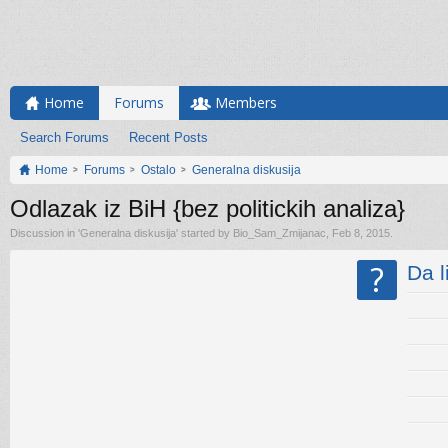
Home
Forums
Members
Search Forums
Recent Posts
Home
Forums
Ostalo
Generalna diskusija
Odlazak iz BiH {bez politickih analiza}
Discussion in '
Generalna diskusija
' started by
Bio_Sam_Zmijanac
,
Feb 8, 2015
.
?
Da l