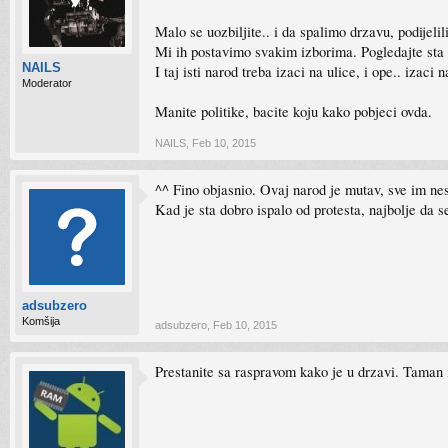
Malo se uozbiljite.. i da spalimo drzavu, podijelili
Mi ih postavimo svakim izborima. Pogledajte sta
NAILS
I taj isti narod treba izaci na ulice, i ope.. izaci
Moderator
Manite politike, bacite koju kako pobjeci ovda.
NAILS
,
Feb 10, 2015
^^ Fino objasnio. Ovaj narod je mutav, sve im nest
Kad je sta dobro ispalo od protesta, najbolje da 
adsubzero
Komšija
adsubzero
,
Feb 10, 2015
Prestanite sa raspravom kako je u drzavi. Taman i