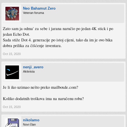
Neo Bahamut Zero
Veteran foruma
Zato sam ja odma' za sebe i jarana naručio po jedan 4K stick i po
jedan Echo Dot.
Sada stiže Dot 4. generacije po istoj cijeni, tako da im je ovo bika
dobra prilika za čišćenje inventara.
Oct 15, 2020
nenji_avero
Aktivista
Je li iko uzimao nešto preko mailboxde.com?
Koliko dodatnih troškova ima na naručenu robu?
Oct 15, 2020
nikolamo
Novi član