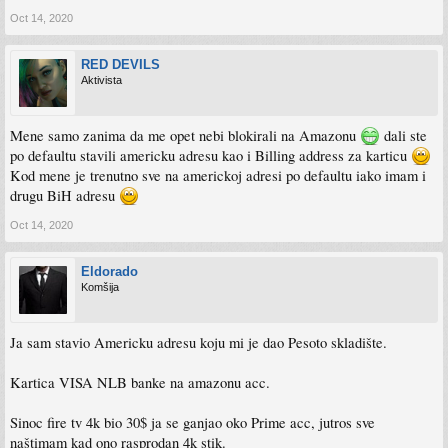
Oct 14, 2020
RED DEVILS
Aktivista
Mene samo zanima da me opet nebi blokirali na Amazonu
dali ste
po defaultu stavili americku adresu kao i Billing address za karticu
Kod mene je trenutno sve na americkoj adresi po defaultu iako imam i
drugu BiH adresu
Oct 14, 2020
Eldorado
Komšija
Ja sam stavio Americku adresu koju mi je dao Pesoto skladište.
Kartica VISA NLB banke na amazonu acc.
Sinoc fire tv 4k bio 30$ ja se ganjao oko Prime acc, jutros sve
naštimam kad ono rasprodan 4k stik.