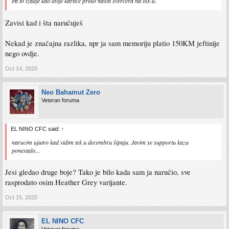
Pa to izadje kao dvije kartice preko nasih svercera na olx-u.
Zavisi kad i šta naručuješ
Nekad je značajna razlika, npr ja sam memoriju platio 150KM jeftinije
nego ovdje.
Oct 14, 2020
Neo Bahamut Zero
Veteran foruma
EL NINO CFC said:
↑
narucim ujutro kad vidim tek u decembru šipaju. Javim se supportu kazu
ponestalo...
Jesi gledao druge boje? Tako je bilo kada sam ja naručio, sve
rasprodato osim Heather Grey varijante.
Oct 15, 2020
EL NINO CFC