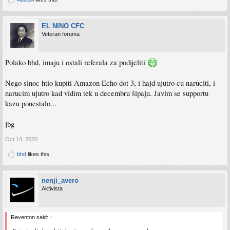
EL NINO CFC
Veteran foruma
Polako bhd, imaju i ostali referala za podijeliti
Nego sinoc htio kupiti Amazon Echo dot 3, i hajd ujutro cu naruciti, i
narucim ujutro kad vidim tek u decembru šipaju. Javim se supportu
kazu ponestalo...
jbg
Oct 14, 2020
bhd
likes this.
nenji_avero
Aktivista
Reventon said:
↑