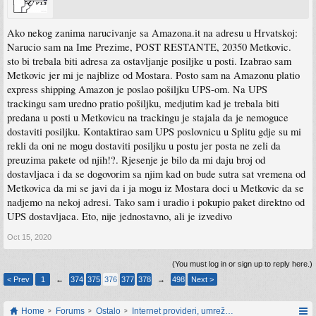
Ako nekog zanima narucivanje sa Amazona.it na adresu u Hrvatskoj:
Narucio sam na Ime Prezime, POST RESTANTE, 20350 Metkovic.
sto bi trebala biti adresa za ostavljanje posiljke u posti. Izabrao sam
Metkovic jer mi je najblize od Mostara. Posto sam na Amazonu platio
express shipping Amazon je poslao pošiljku UPS-om. Na UPS
trackingu sam uredno pratio pošiljku, medjutim kad je trebala biti
predana u posti u Metkovicu na trackingu je stajala da je nemoguce
dostaviti posiljku. Kontaktirao sam UPS poslovnicu u Splitu gdje su mi
rekli da oni ne mogu dostaviti posiljku u postu jer posta ne zeli da
preuzima pakete od njih!?. Rjesenje je bilo da mi daju broj od
dostavljaca i da se dogovorim sa njim kad on bude sutra sat vremena od
Metkovica da mi se javi da i ja mogu iz Mostara doci u Metkovic da se
nadjemo na nekoj adresi. Tako sam i uradio i pokupio paket direktno od
UPS dostavljaca. Eto, nije jednostavno, ali je izvedivo
Oct 15, 2020
(You must log in or sign up to reply here.)
< Prev
1
←
374
375
376
377
378
→
498
Next >
Home
Forums
Ostalo
Internet provideri, umrežavanje i web servisi