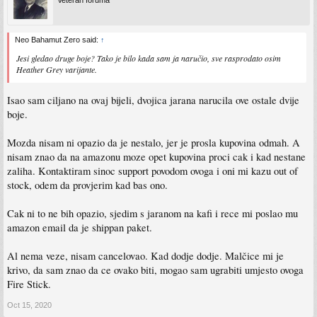
Veteran foruma
Neo Bahamut Zero said:
↑
Jesi gledao druge boje? Tako je bilo kada sam ja naručio, sve rasprodato osim
Heather Grey varijante.
Isao sam ciljano na ovaj bijeli, dvojica jarana narucila ove ostale dvije
boje.
Mozda nisam ni opazio da je nestalo, jer je prosla kupovina odmah. A
nisam znao da na amazonu moze opet kupovina proci cak i kad nestane
zaliha. Kontaktiram sinoc support povodom ovoga i oni mi kazu out of
stock, odem da provjerim kad bas ono.
Cak ni to ne bih opazio, sjedim s jaranom na kafi i rece mi poslao mu
amazon email da je shippan paket.
Al nema veze, nisam cancelovao. Kad dodje dodje. Malčice mi je
krivo, da sam znao da ce ovako biti, mogao sam ugrabiti umjesto ovoga
Fire Stick.
Oct 15, 2020