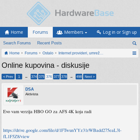
Home
Forums
Members
Log in or Sign up
Search Forums
Recent Posts
Home
Forums
Ostalo
Internet provideri, umrežavanje i web servisi
Online kupovina - diskusije
< Prev
1
←
374
375
376
377
378
→
498
Next >
DSA
Aktivista
Evo vam verzija HBO GO za AFS 4K koja radi
https://drive.google.com/file/d/1FTwunYYz31rWBadd275eaL3l-
fL1F5Z8/view