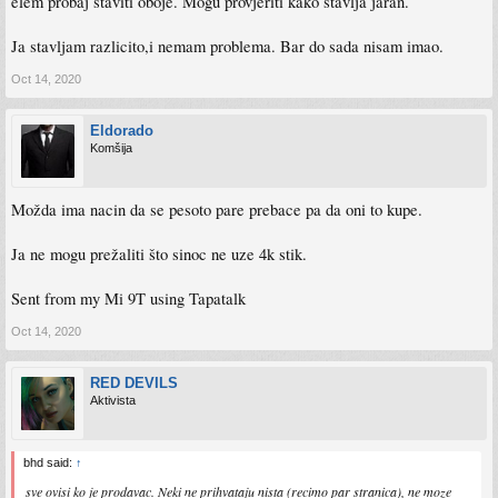
elem probaj staviti oboje. Mogu provjeriti kako stavlja jaran.
Ja stavljam razlicito,i nemam problema. Bar do sada nisam imao.
Oct 14, 2020
Eldorado
Komšija
Možda ima nacin da se pesoto pare prebace pa da oni to kupe.
Ja ne mogu prežaliti što sinoc ne uze 4k stik.
Sent from my Mi 9T using Tapatalk
Oct 14, 2020
RED DEVILS
Aktivista
bhd said:
↑
sve ovisi ko je prodavac. Neki ne prihvataju nista (recimo par stranica), ne moze