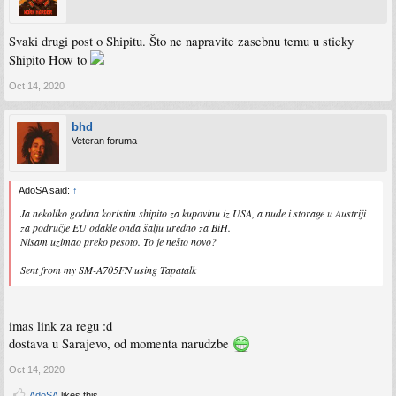
Svaki drugi post o Shipitu. Što ne napravite zasebnu temu u sticky
Shipito How to
Oct 14, 2020
bhd
Veteran foruma
AdoSA said:
↑
Ja nekoliko godina koristim shipito za kupovinu iz USA, a nude i storage u Austriji
za područje EU odakle onda šalju uredno za BiH.
Nisam uzimao preko pesoto. To je nešto novo?
Sent from my SM-A705FN using Tapatalk
imas link za regu :d
dostava u Sarajevo, od momenta narudzbe
Oct 14, 2020
AdoSA
likes this.