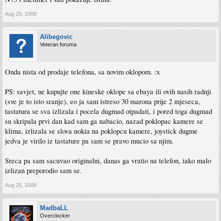
Aug 25, 2008
Alibegovic
Veteran foruma
Onda nista od prodaje telefona, sa novim oklopom. :x
PS: savjet, ne kupujte one kineske oklope sa ebaya ili ovih nasih radnji
(sve je to isto sranje), eo ja sam istreso 30 marona prije 2 mjeseca,
tastatura se sva izlizala i pocela dugmad otpadati, i pored toga dugmad
su skripala prvi dan kad sam ga nabacio, nazad poklopac kamere se
klima, izlizala se slova nokia na poklopcu kamere, joystick dugme
jedva je virilo iz tastature pa sam se pravo mucio sa njim.
Sreca pa sam sacuvao originalni, danas ga vratio na telefon, iako malo
izlizan preporodio sam se.
Aug 25, 2008
MadbaLL
Overclocker