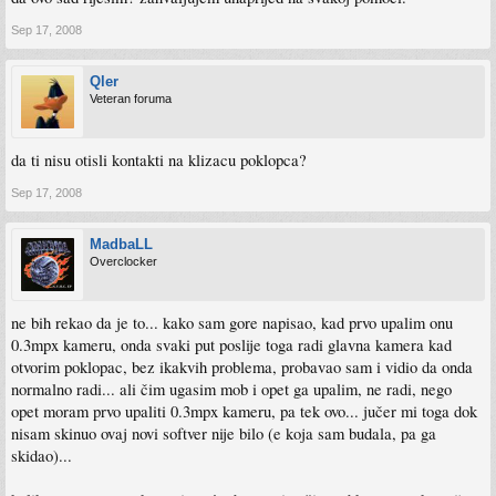
Sep 17, 2008
Qler
Veteran foruma
da ti nisu otisli kontakti na klizacu poklopca?
Sep 17, 2008
MadbaLL
Overclocker
ne bih rekao da je to... kako sam gore napisao, kad prvo upalim onu
0.3mpx kameru, onda svaki put poslije toga radi glavna kamera kad
otvorim poklopac, bez ikakvih problema, probavao sam i vidio da onda
normalno radi... ali čim ugasim mob i opet ga upalim, ne radi, nego
opet moram prvo upaliti 0.3mpx kameru, pa tek ovo... jučer mi toga dok
nisam skinuo ovaj novi softver nije bilo (e koja sam budala, pa ga
skidao)...