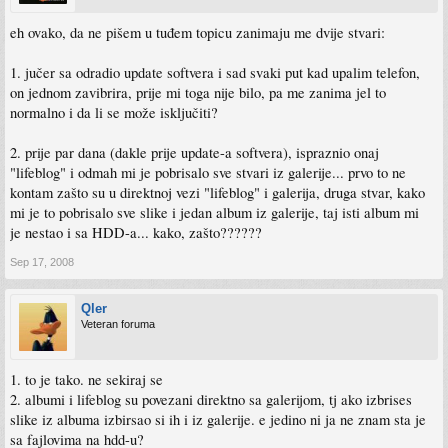
eh ovako, da ne pišem u tuđem topicu zanimaju me dvije stvari:
1. jučer sa odradio update softvera i sad svaki put kad upalim telefon,
on jednom zavibrira, prije mi toga nije bilo, pa me zanima jel to
normalno i da li se može isključiti?
2. prije par dana (dakle prije update-a softvera), ispraznio onaj
"lifeblog" i odmah mi je pobrisalo sve stvari iz galerije... prvo to ne
kontam zašto su u direktnoj vezi "lifeblog" i galerija, druga stvar, kako
mi je to pobrisalo sve slike i jedan album iz galerije, taj isti album mi
je nestao i sa HDD-a... kako, zašto??????
Sep 17, 2008
Qler
Veteran foruma
1. to je tako. ne sekiraj se
2. albumi i lifeblog su povezani direktno sa galerijom, tj ako izbrises
slike iz albuma izbirsao si ih i iz galerije. e jedino ni ja ne znam sta je
sa fajlovima na hdd-u?