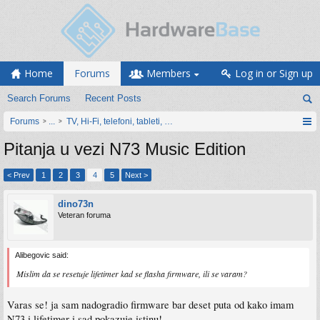
Home
Forums
Members
Log in or Sign up
Search Forums
Recent Posts
Forums
...
TV, Hi-Fi, telefoni, tableti, satovi, IoT oprema
Pitanja u vezi N73 Music Edition
< Prev
1
2
3
4
5
Next >
dino73n
Veteran foruma
Alibegovic said:
Mislim da se resetuje lifetimer kad se flasha firmware, ili se varam?
Varas se! ja sam nadogradio firmware bar deset puta od kako imam
N73 i lifetimer i sad pokazuje istinu!