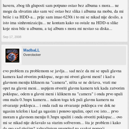
haveru, zbog tih gluposti sam potpuno ostao bez albuma s mora... ne
mogu da shvatim ako sam već ostao bez slika i albuma na mobu, da mi
briše i sa HDD-a... prije sam imao 6230i i to mi se nikad nije desilo, a
isto ima sinhronizaiciju... ne kontam kako su ostale na HDD-u slike
koje nisu bile u albumu, a taj album s mora mi nestao sa diska...
Sep 17, 2008
MadbaLL
Overclocker
evo problem za problemom se javlja... sad neće da mi se upali glavna
kamera kad otvorim poklopac, nego mi otvori glavni meni! i kad u
glavnom meniju kliknem na "camera", ništa se ne dešava, vrati me
opet na glavni meni... uspijem otvoriti glavnu kameru tek kada zatvorim
poklopac, odem u glavni meni i kliknem na "camera" i onda prvo upali
onu malu 0.3mpx kameru... nakon toga tek pali glavnu kameru na
otvaranje poklopca... i onda radi na otvaranje poklopca sve dok ne
ugasim telefon i kad ga ugasim i ponovo upalim, opet sve isto... prvo
moram u glavnom meniju 0.3mpx upaliti i onda otvoriti poklopac... ovo
mi se nikad nije dešavalo sa starim softverom... šta je problem i kako
da ovo sad riješim? zahvaljujem unaprijed na svakoj pomoći.