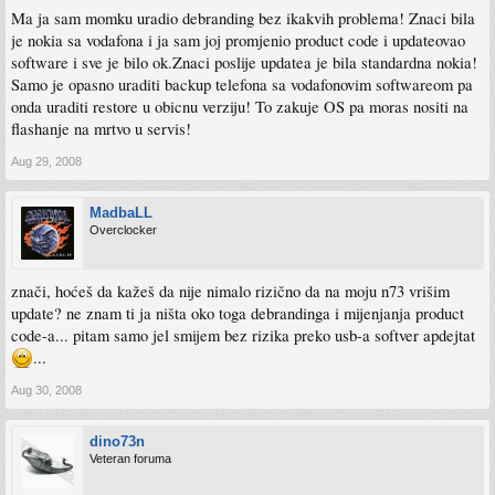
Ma ja sam momku uradio debranding bez ikakvih problema! Znaci bila
je nokia sa vodafona i ja sam joj promjenio product code i updateovao
software i sve je bilo ok.Znaci poslije updatea je bila standardna nokia!
Samo je opasno uraditi backup telefona sa vodafonovim softwareom pa
onda uraditi restore u obicnu verziju! To zakuje OS pa moras nositi na
flashanje na mrtvo u servis!
Aug 29, 2008
MadbaLL
Overclocker
znači, hoćeš da kažeš da nije nimalo rizično da na moju n73 vrišim
update? ne znam ti ja ništa oko toga debrandinga i mijenjanja product
code-a... pitam samo jel smijem bez rizika preko usb-a softver apdejtat
...
Aug 30, 2008
dino73n
Veteran foruma