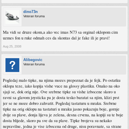
dino73n
Veteran foruma
Ma vidi se druze okom,a ako vec imas N73 sa orginal oklopom cim
uzmes fon u ruke odmah ces da skontas dal je fake ili je pravi!
Aug 25, 2008
Alibegovic
Veteran foruma
Pogledaj malo tipke, na njima mozes prepoznat da je fejk. Po ostatku
oklopa teze, iako kopija vishe vuce na glossy plastiku. Onako na oko
sjaji se, dok orig nije. Ove srebrne tipke su vishe izbocene skoro u
ravni sa glavom joysticka pa je dosta tesko baratat sa njim, klizi prst
jer se ne moze dobro zahvatit. Pogledaj tastaturu u mraku. Srebrne
tipke na orig oklopu na tastaturi u mraku jasno pokazuju boje, gornje
dvije su plave, donja lijeva je zelena, desna crvena, na kopiji su te boje
dosta blijede, skoro pa sve da su plave. Tipke brojeva su nekako
nepravilne, jedna je vise izbocena od druge, nisu poravnate, sa strane