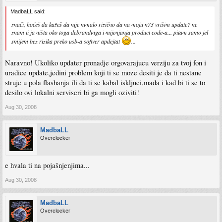
MadbaLL said:
znači, hoćeš da kažeš da nije nimalo rizično da na moju n73 vrišim update? ne
znam ti ja ništa oko toga debrandinga i mijenjanja product code-a... pitam samo jel
smijem bez rizika preko usb-a softver apdejtat
...
Naravno! Ukoliko updater pronadje orgovarajucu verziju za tvoj fon i
uradice update,jedini problem koji ti se moze desiti je da ti nestane
struje u pola flashanja ili da ti se kabal iskljuci,mada i kad bi ti se to
desilo ovi lokalni serviseri bi ga mogli oziviti!
Aug 30, 2008
MadbaLL
Overclocker
e hvala ti na pojašnjenjima...
Aug 30, 2008
MadbaLL
Overclocker