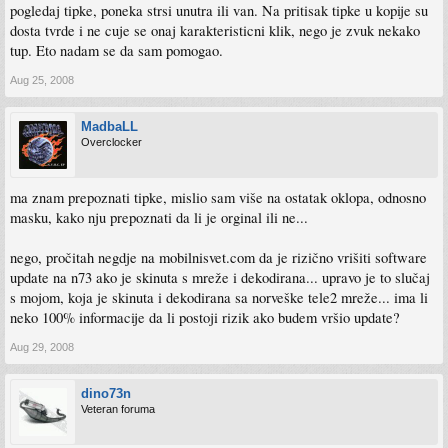
pogledaj tipke, poneka strsi unutra ili van. Na pritisak tipke u kopije su
dosta tvrde i ne cuje se onaj karakteristicni klik, nego je zvuk nekako
tup. Eto nadam se da sam pomogao.
Aug 25, 2008
MadbaLL
Overclocker
ma znam prepoznati tipke, mislio sam više na ostatak oklopa, odnosno
masku, kako nju prepoznati da li je orginal ili ne...
nego, pročitah negdje na mobilnisvet.com da je rizično vrišiti software
update na n73 ako je skinuta s mreže i dekodirana... upravo je to slučaj
s mojom, koja je skinuta i dekodirana sa norveške tele2 mreže... ima li
neko 100% informacije da li postoji rizik ako budem vršio update?
Aug 29, 2008
dino73n
Veteran foruma