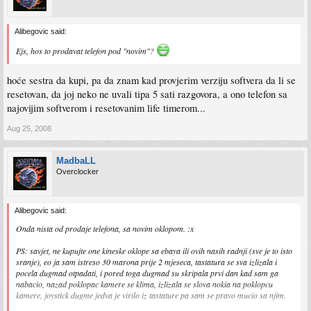
Alibegovic said:
Ejs, hos to prodavat telefon pod "novim"?
hoće sestra da kupi, pa da znam kad provjerim verziju softvera da li se
resetovan, da joj neko ne uvali tipa 5 sati razgovora, a ono telefon sa
najovijim softverom i resetovanim life timerom...
Aug 25, 2008
MadbaLL
Overclocker
Alibegovic said:
Onda nista od prodaje telefona, sa novim oklopom. :x
PS: savjet, ne kupujte one kineske oklope sa ebaya ili ovih nasih radnji (sve je to isto
sranje), eo ja sam istreso 30 marona prije 2 mjeseca, tastatura se sva izlizala i
pocela dugmad otpadati, i pored toga dugmad su skripala prvi dan kad sam ga
nabacio, nazad poklopac kamere se klima, izlizala se slova nokia na poklopcu
kamere, joystick dugme jedva je virilo iz tastature pa sam se pravo mucio sa njim.