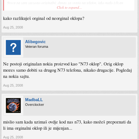
Sreca pa sam sacuvao originalni, danas ga vratio na telefon, iako malo izlizan
Click to expand...
preporodio sam se.
kako razlikuješ orginal od neorginal oklopa?
Aug 25, 2008
Alibegovic
Veteran foruma
Ne postoji originalan nokia proizvod kao "N73 oklop". Orig oklop
mozes samo dobiti sa drugog N73 telefona, nikako drugacije. Pogledaj
na nokia sajtu.
Aug 25, 2008
MadbaLL
Overclocker
mislio sam kada uzimaš ovdje kod nas n73, kako možeš prepoznati da
li ima orginalni oklop ili je mijenjan...
Aug 25, 2008