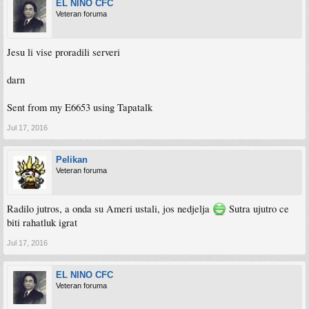
EL NINO CFC
Veteran foruma
Jesu li vise proradili serveri
darn
Sent from my E6653 using Tapatalk
Jul 17, 2016
Pelikan
Veteran foruma
Radilo jutros, a onda su Ameri ustali, jos nedjelja
Sutra ujutro ce
biti rahatluk igrat
Jul 17, 2016
EL NINO CFC
Veteran foruma