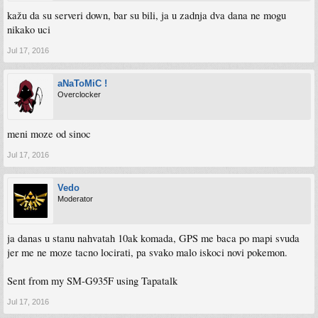
kažu da su serveri down, bar su bili, ja u zadnja dva dana ne mogu
nikako uci
Jul 17, 2016
aNaToMiC !
Overclocker
meni moze od sinoc
Jul 17, 2016
Vedo
Moderator
ja danas u stanu nahvatah 10ak komada, GPS me baca po mapi svuda
jer me ne moze tacno locirati, pa svako malo iskoci novi pokemon.
Sent from my SM-G935F using Tapatalk
Jul 17, 2016