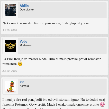
Aldiin
Overclocker
Neka urade remaster fire red pokemona, čista glupost je ovo.
Jul 20, 2016
Vedo
Moderator
Pa Fire Red je re-master Reda. Bilo bi malo previse pravit remaster
remastera
Jul 20, 2016
efo
Komšija
I meni je fire red ponajbolji bio od ovih sto sam igrao. Na to dodati ovaj
fazon iz Pokemon Go = profit. Mada i ovako imaju ogromne profite