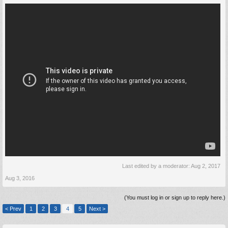
Last edited by a moderator:
Aug 2, 2017
Aug 3, 2016
(You must log in or sign up to reply here.)
< Prev
1
2
3
4
5
Next >