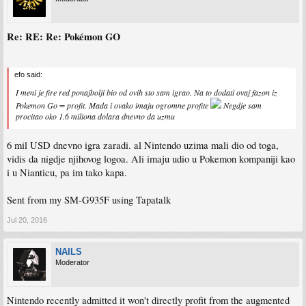
Re: RE: Re: Pokémon GO
efo said:
I meni je fire red ponajbolji bio od ovih sto sam igrao. Na to dodati ovaj fazon iz
Pokemon Go = profit. Mada i ovako imaju ogromne profite
Negdje sam
procitao oko 1.6 miliona dolara dnevno da uzmu
6 mil USD dnevno igra zaradi. al Nintendo uzima mali dio od toga,
vidis da nigdje njihovog logoa. Ali imaju udio u Pokemon kompaniji kao
i u Nianticu, pa im tako kapa.
Sent from my SM-G935F using Tapatalk
Jul 20, 2016
NAILS
Moderator
Nintendo recently admitted it won't directly profit from the augmented