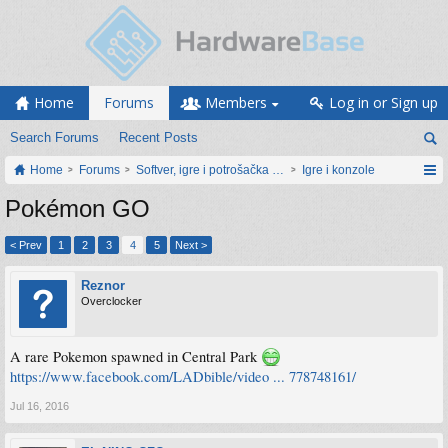
Home
Forums
Members
Log in or Sign up
Search Forums
Recent Posts
Home
Forums
Softver, igre i potrošačka elektronika
Igre i konzole
Pokémon GO
< Prev
1
2
3
4
5
Next >
Reznor
Overclocker
A rare Pokemon spawned in Central Park
https://www.facebook.com/LADbible/video ... 778748161/
Jul 16, 2016