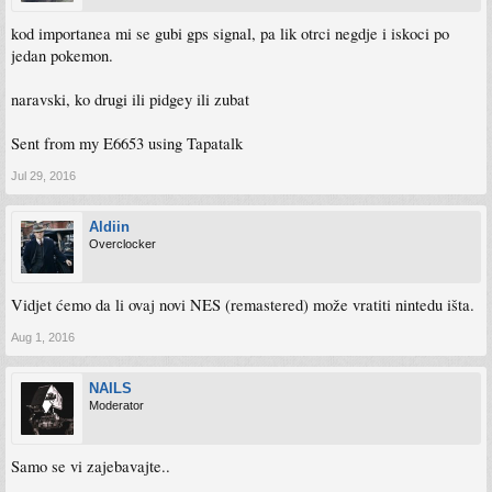
kod importanea mi se gubi gps signal, pa lik otrci negdje i iskoci po
jedan pokemon.
naravski, ko drugi ili pidgey ili zubat
Sent from my E6653 using Tapatalk
Jul 29, 2016
Aldiin
Overclocker
Vidjet ćemo da li ovaj novi NES (remastered) može vratiti nintedu išta.
Aug 1, 2016
NAILS
Moderator
Samo se vi zajebavajte..