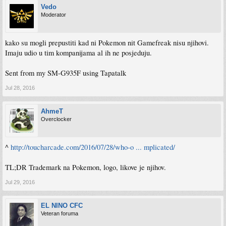
Vedo
Moderator
kako su mogli prepustiti kad ni Pokemon nit Gamefreak nisu njihovi.
Imaju udio u tim kompanijama al ih ne posjeduju.
Sent from my SM-G935F using Tapatalk
Jul 28, 2016
AhmeT
Overclocker
^
http://toucharcade.com/2016/07/28/who-o ... mplicated/
TL;DR Trademark na Pokemon, logo, likove je njihov.
Jul 29, 2016
EL NINO CFC
Veteran foruma