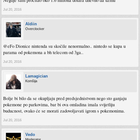
Negdje sam procitao oko 1.6 miliona dolara dnevno da uzmu
Jul 20, 2016
Aldiin
Overclocker
@eFo Dionice nintenda su skočile nenormalno.. nintedo se kupa u
parama od pokemona a bh telecom od 3ga..
Jul 20, 2016
Lamagician
Komšija
Bolje bi bilo da se okupljaju pred predsjednistvom nego sto ganjaju
pokemone po parkovima, bar bi ova omladina imala svijetliju
buducnost, ovako će se morati zadovoljavati igrom s pokemonima.
Jul 20, 2016
Vedo
Moderator