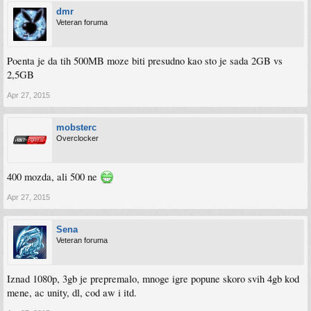
dmr
Veteran foruma
Poenta je da tih 500MB moze biti presudno kao sto je sada 2GB vs
2,5GB
Apr 27, 2015
mobsterc
Overclocker
400 mozda, ali 500 ne
Apr 27, 2015
Sena
Veteran foruma
Iznad 1080p, 3gb je prepremalo, mnoge igre popune skoro svih 4gb kod
mene, ac unity, dl, cod aw i itd.