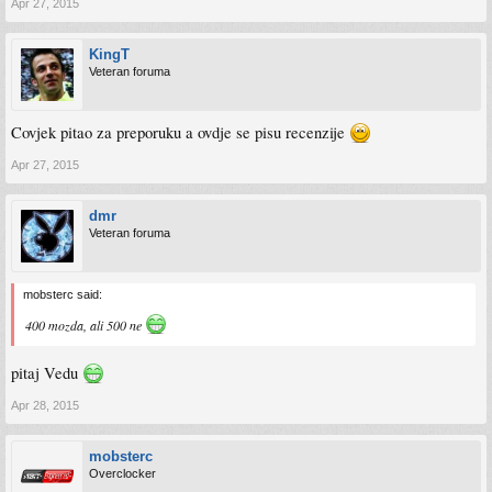
Apr 27, 2015
KingT
Veteran foruma
Covjek pitao za preporuku a ovdje se pisu recenzije
Apr 27, 2015
dmr
Veteran foruma
mobsterc said:
400 mozda, ali 500 ne
pitaj Vedu
Apr 28, 2015
mobsterc
Overclocker