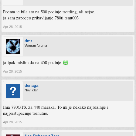
Poenta je bila sto na 500 pocinje trottling, ali nejse...
ja sam zapoceo pribavljanje 780ti :smt003
Apr 28, 2015
dmr
Veteran foruma
ja ipak mislim da na 450 pocinje
Apr 28, 2015
denaga
Novi član
Ima 770GTX za 440 maraka. To mi je nekako najrealnije i
najpristupacnije trenutno.
Apr 28, 2015