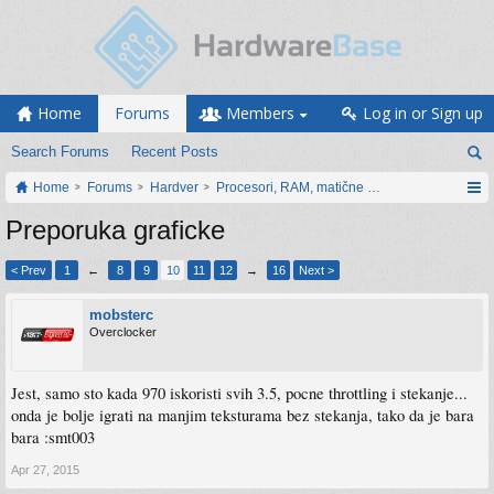
Home
Forums
Members
Log in or Sign up
Search Forums
Recent Posts
Home
Forums
Hardver
Procesori, RAM, matične ploče i grafičke karti
Preporuka graficke
< Prev
1
←
8
9
10
11
12
→
16
Next >
mobsterc
Overclocker
Jest, samo sto kada 970 iskoristi svih 3.5, pocne throttling i stekanje...
onda je bolje igrati na manjim teksturama bez stekanja, tako da je bara
bara :smt003
Apr 27, 2015