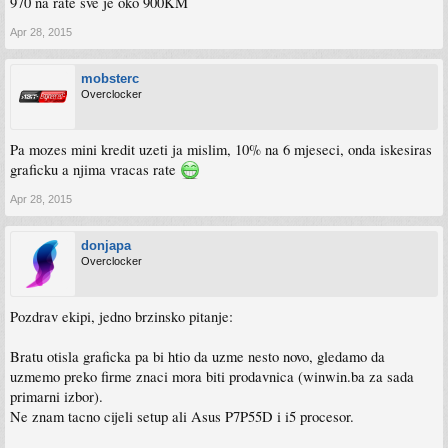
970 na rate sve je oko 900KM
Apr 28, 2015
mobsterc
Overclocker
Pa mozes mini kredit uzeti ja mislim, 10% na 6 mjeseci, onda iskesiras
graficku a njima vracas rate
Apr 28, 2015
donjapa
Overclocker
Pozdrav ekipi, jedno brzinsko pitanje:
Bratu otisla graficka pa bi htio da uzme nesto novo, gledamo da
uzmemo preko firme znaci mora biti prodavnica (winwin.ba za sada
primarni izbor).
Ne znam tacno cijeli setup ali Asus P7P55D i i5 procesor.