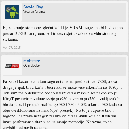
Stevie_Ray
Veteran foruma
E jest sranje sto moras gledat koliki je VRAM usage, ne bi li slucajno
presao 3.5GB. :mrgreen: Ali to ces osjetit svakako u vidu strasnog
stekanja.
Apr 27, 2015
mobsterc
Overclocker
Pa zato i kazem da u tom segmentu nema prednost nad 780ti, a ova
druga je ipak brza karta i teoretski se moze vise iskoristiti na 1080p...
Tek sam malo detaljnije poceo istrazivati o maxwell-u nakon sto je
KingT postavio rezultate svoje gtx980 naspram gtx780, i zakljucak bi
bio da je neki prosjek razlike gtx980 i 780ti 3-5% u korist 980 kada su
obje overklokovane na max (opet prosjek). No to je zapravo bilo i
logicno, jer prava next gen razlika ce biti sa 980ti koja ce u sustini
imati performanse titan x sa uz manje memorije. Naravno, to ce
zavisiti i od novih radeona.