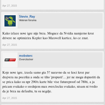
Apr 27, 2015
Stevie_Ray
Veteran foruma
Kako izlaze nove igre nije brza. Moguce da Nvidia namjerno kroz
drivere ne optimizira Kepler kao Maxwell kartice, ko ce znat.
Apr 27, 2015
mobsterc
Overclocker
Koje nove igre, izasla samo gta 5? naravno da se koci kroz par
drajvera na pocetku a onda se tiho 'propusti'... jer ne mogu dopustiti da
se prica kako su npr 290/x karte bile vise futureproof od 780ti, a ja
pricam svakako o srednjem max overclocku svakako, nisam ni tvrdio
da je brza na defaultu, tu su negdje.
Apr 27, 2015