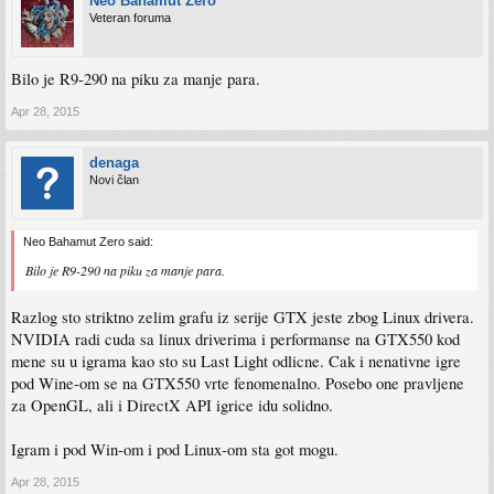
Neo Bahamut Zero
Veteran foruma
Bilo je R9-290 na piku za manje para.
Apr 28, 2015
denaga
Novi član
Neo Bahamut Zero said:
Bilo je R9-290 na piku za manje para.
Razlog sto striktno zelim grafu iz serije GTX jeste zbog Linux drivera.
NVIDIA radi cuda sa linux driverima i performanse na GTX550 kod
mene su u igrama kao sto su Last Light odlicne. Cak i nenativne igre
pod Wine-om se na GTX550 vrte fenomenalno. Posebo one pravljene
za OpenGL, ali i DirectX API igrice idu solidno.
Igram i pod Win-om i pod Linux-om sta got mogu.
Apr 28, 2015