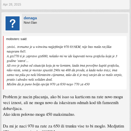
Apr 28, 2015
denaga
Novi član
mobsterc said:
zavisi.. trenutno je u winwinu najjeftinija 970 833KM, nije bas mala razlika
naspram 645.
A gtx770 ti je zapravo gtx680, nekako mi ne ide kupovati novu graficku koja je 3
godine 'stara'...
Ali ovo je jedna od situacija koju ja ne kontam, kada ima povoljno kupiti graficku,
niko nista, sena je morao spustiti 290x na 400 da proda, a kada neko trazi, ima
samo na piku po neki blentavim cijenama, tako da ti je moj savjet da se malo strpis,
pratis i ubodes neki solidan deal.
Mislim da je puno bolja opcija 970 za 650 nego 770 za 450
Problem je nacin placanja, ako bi isao sa karticom na rate novo mogu
veci iznost, ali ne mogu novo da iskesiram odmah kod tih famoznih
dobavljaca.
Ako idem polovno mogu 450 maksimalno.
Da mi je naci 970 na rate za 650 ili trunku vise to bi moglo. Medjutim