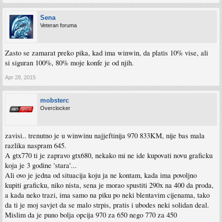
Sena
Veteran foruma
Zasto se zamarat preko pika, kad ima winwin, da platis 10% vise, ali
si siguran 100%, 80% moje konfe je od njih.
Apr 28, 2015
mobsterc
Overclocker
zavisi.. trenutno je u winwinu najjeftinija 970 833KM, nije bas mala
razlika naspram 645.
A gtx770 ti je zapravo gtx680, nekako mi ne ide kupovati novu graficku
koja je 3 godine 'stara'...
Ali ovo je jedna od situacija koju ja ne kontam, kada ima povoljno
kupiti graficku, niko nista, sena je morao spustiti 290x na 400 da proda,
a kada neko trazi, ima samo na piku po neki blentavim cijenama, tako
da ti je moj savjet da se malo strpis, pratis i ubodes neki solidan deal.
Mislim da je puno bolja opcija 970 za 650 nego 770 za 450