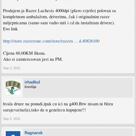
Prodajem ja Razer Lachesis 4000dpi (plavo svjetlo) polovan sa
kompletnom ambalažom, driverima, čak i originalnim razer
naljepnicama (samo sam vadio miš i cd da instaliram drivere).
Evo link
http://store.razerzone.com/store/razeru ... d.40826100
Cijena 60,00KM fiksna.
Ako si zainteresovan javi na PM.
Sep 2, 2011
irhadkul
Komšija
hvala druze na ponudi,ipak cu ici na g400.Btw nisam ni blizu
sarajeva(tuzla),tako da u genelecu kupujem!!!
Sep 2, 2011
Ragnarok