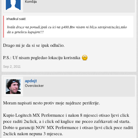
Komšija
irhadkul said:
hvala druze na ponudi,ipak cu ici na g400.Btw nisam ni blizu sarajeva(tuzla),tako
da u genelecu kupujem!!!
Drago mi je da si se ipak odlučio.
P.S.: Uf nisam pogledao lokaciju korisnika
Sep 2, 2011
apdejt
Overclocker
Moram napisati nesto protiv moje najdraze periferije.
Kupio Logitech MX Performance i nakon 8 mjeseci otisao ljevi click
poce raditi 2xclick, a i click od kuglice me poceo zafrkavati od starta.
Dobio u garanciji NOV MX Performance i otisao ljevi click poce raditi
2xclick nakon nepuna 3 mjeseca.