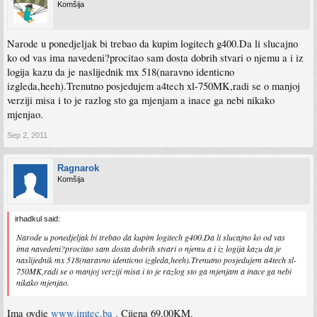
Komšija
Narode u ponedjeljak bi trebao da kupim logitech g400.Da li slucajno
ko od vas ima navedeni?procitao sam dosta dobrih stvari o njemu a i iz
logija kazu da je naslijednik mx 518(naravno identicno
izgleda,heeh).Trenutno posjedujem a4tech xl-750MK,radi se o manjoj
verziji misa i to je razlog sto ga mjenjam a inace ga nebi nikako
mjenjao.
Sep 2, 2011
Ragnarok
Komšija
irhadkul said:
Narode u ponedjeljak bi trebao da kupim logitech g400.Da li slucajno ko od vas
ima navedeni?procitao sam dosta dobrih stvari o njemu a i iz logija kazu da je
naslijednik mx 518(naravno identicno izgleda,heeh).Trenutno posjedujem a4tech xl-
750MK,radi se o manjoj verziji misa i to je razlog sto ga mjenjam a inace ga nebi
nikako mjenjao.
Ima ovdje
www.imtec.ba
. Cijena 69,00KM.