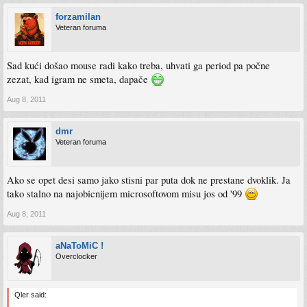
forzamilan
Veteran foruma
Sad kući došao mouse radi kako treba, uhvati ga period pa počne
zezat, kad igram ne smeta, dapače
Aug 8, 2011
dmr
Veteran foruma
Ako se opet desi samo jako stisni par puta dok ne prestane dvoklik. Ja
tako stalno na najobicnijem microsoftovom misu jos od '99
Aug 8, 2011
aNaToMiC !
Overclocker
Qler said: