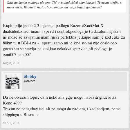
Gdje da kupim podlogu ala ona CM-ova dual sided aluminijska? Te nema nigdje, a
super mi je. Ili ona ili nesto slicno onako, da moze trajati godinama?
Kupio prije jedno 2-3 mjeseca podlogu Razer eXactMat X
dualsided,znaci imam i speed i control,podloga je tvrda,aluminijska i
ne moze se savijati,nemam rijeci perfektna je,kupio sam je kod Juke za
80km tj. u BBI-i na -1 spratu,samo mi je krvi sto mi nije doslo ono
govno sto se stavlja na stol,kao nekakva spuzvica,ali podloga je
:smt007 :smt007
Aug 8, 2011
Shibby
Aktivista
Da ne otvaram topic, da li neko zna gdje mogu nabaviti glidere za
Kone +???
Trazim no netu,ebay itd. ali ne mogu da nadjem, i kad nadjem, nema
shippinga u Bosnu -.-
Sep 1, 2011