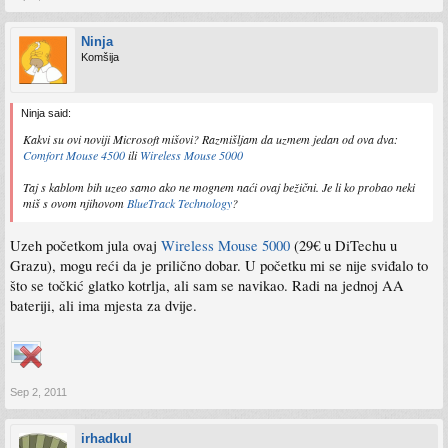
Ninja
Komšija
Ninja said:
Kakvi su ovi noviji Microsoft mišovi? Razmišljam da uzmem jedan od ova dva:
Comfort Mouse 4500
ili
Wireless Mouse 5000
Taj s kablom bih uzeo samo ako ne mognem naći ovaj bežični. Je li ko probao neki
miš s ovom njihovom
BlueTrack Technology
?
Uzeh početkom jula ovaj
Wireless Mouse 5000
(29€ u DiTechu u
Grazu), mogu reći da je prilično dobar. U početku mi se nije sviđalo to
što se točkić glatko kotrlja, ali sam se navikao. Radi na jednoj AA
bateriji, ali ima mjesta za dvije.
Sep 2, 2011
irhadkul