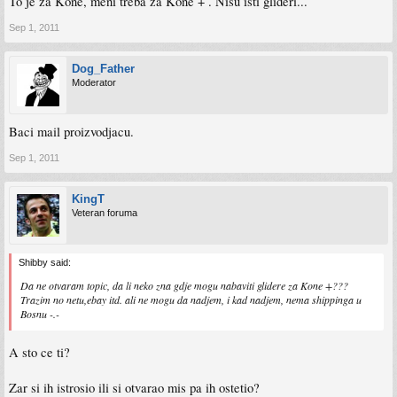
To je za Kone, meni treba za Kone + . Nisu isti glideri...
Sep 1, 2011
Dog_Father
Moderator
Baci mail proizvodjacu.
Sep 1, 2011
KingT
Veteran foruma
Shibby said:
Da ne otvaram topic, da li neko zna gdje mogu nabaviti glidere za Kone +???
Trazim no netu,ebay itd. ali ne mogu da nadjem, i kad nadjem, nema shippinga u
Bosnu -.-
A sto ce ti?
Zar si ih istrosio ili si otvarao mis pa ih ostetio?