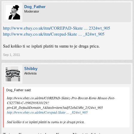
Dog_Father
Moderator
http://www.ebay.co.uk/itm/COREPAD-Skate ... 2324wt_905
http://www.ebay.co.uk/itm/Corepad-Skate ... _824wt_905
Sad koliko ti se isplati platiti tu sumu to je druga prica.
Sep 1, 2011
Shibby
Aktivista
Dog_Father said:
http://www.ebay.co.uk/itm/COREPAD-Skatez-Pro-Roccat-Kone-Mouse-Feet-
CS27780-C-/390293810129?
pt=LH_DefaultDomain_3&hash=item5adf52ebd1#ht_2324wt_905
http://www.ebay.co.uk/itm/Corepad-Skate ... _824wt_905
Sad koliko ti se isplati platiti tu sumu to je druga prica.