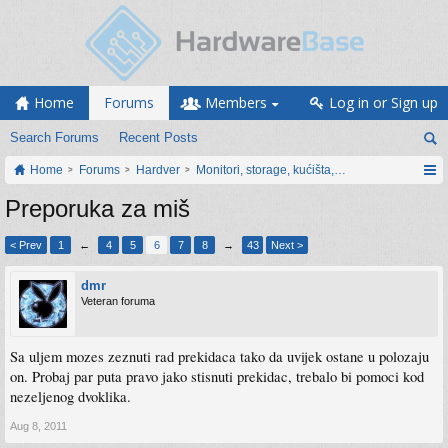
Home
Forums
Members
Log in or Sign up
Search Forums
Recent Posts
Home
Forums
Hardver
Monitori, storage, kućišta, periferija
Preporuka za miš
< Prev
1
←
4
5
6
7
8
→
43
Next >
dmr
Veteran foruma
Sa uljem mozes zeznuti rad prekidaca tako da uvijek ostane u polozaju
on. Probaj par puta pravo jako stisnuti prekidac, trebalo bi pomoci kod
nezeljenog dvoklika.
Aug 8, 2011