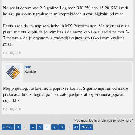
Na poslu derem vec 2-3 godine Logitech RX 250 cca 15-20 KM i radi
ko sat, pa sto ne ugradise te mikroprekidace u ovaj highshit od misa.
Et sta sada da im napisem hebo ih MX Performance. Ma necu im nista
pisati vec sta kupiti da je wireless i da moze kao i ovaj raditi na cca 3-
7 metara a da je ergonomija zadovoljavajuca isto tako i sam kvalitet
misa.
Oct 10, 2011
pac
Komšija
Moj prijedlog, rastavi mx-a popravi i koristi. Sigurno nije lim od mikro
prekidaca fino zategnut pa ti se zato poslje kratnog vremena pojavio
dupli klik.
Oct 10, 2011
(You must log in or sign up to reply here.)
< Prev
1
←
4
5
6
7
8
→
43
Next >