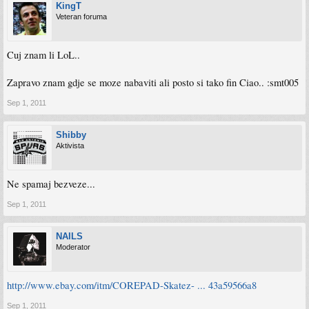
KingT
Veteran foruma
Cuj znam li LoL..
Zapravo znam gdje se moze nabaviti ali posto si tako fin Ciao.. :smt005
Sep 1, 2011
Shibby
Aktivista
Ne spamaj bezveze...
Sep 1, 2011
NAILS
Moderator
http://www.ebay.com/itm/COREPAD-Skatez- ... 43a59566a8
Sep 1, 2011