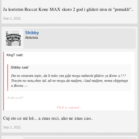
Ja koristim Roccat Kone MAX skoro 2 god i glideri nisu ni "pomakli"..
Sep 1, 2011
Shibby
Aktivista
KingT said:
Shibby said:
Da ne otvaram topic, da li neko zna gdje mogu nabaviti glidere za Kone +???
Trazim no netu,ebay itd. ali ne mogu da nadjem, i kad nadjem, nema shippinga
u Bosnu -.-
A sto ce ti?
Zar si ih istrosio ili si otvarao mis pa ih ostetio?
Click to expand...
Ja koristim Roccat Kone MAX skoro 2 god i glideri nisu ni "pomakli"..
Cuj sto ce mi lol... a znas reci, ako ne znas cao..
Sep 1, 2011