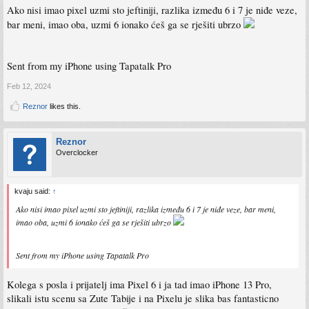
Ako nisi imao pixel uzmi sto jeftiniji, razlika između 6 i 7 je niđe veze,
bar meni, imao oba, uzmi 6 ionako ćeš ga se rješiti ubrzo
Sent from my iPhone using Tapatalk Pro
Feb 12, 2024
Reznor
likes this.
Reznor
Overclocker
kvaju said:
↑
Ako nisi imao pixel uzmi sto jeftiniji, razlika između 6 i 7 je niđe veze, bar meni,
imao oba, uzmi 6 ionako ćeš ga se rješiti ubrzo
Sent from my iPhone using Tapatalk Pro
Kolega s posla i prijatelj ima Pixel 6 i ja tad imao iPhone 13 Pro,
slikali istu scenu sa Zute Tabije i na Pixelu je slika bas fantasticno