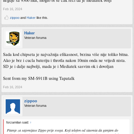
negdje sa 9300 mdt, moglo bi se cak reci da je mediatek bolji
Feb 16, 2024
zippoo
and
Haker
like this.
Haker
Veteran foruma
Sada kod chipseta je najvažnija efikasnost, brzina više nije toliko bitna.
Ako je brz i cucla bateriju i throtla nakon 10min onda ne vrijedi nista.
SD je i dalje najbolji, mada je i Mediatek sasvim ok i dovoljan
Sent from my SM-S911B using Tapatalk
Feb 16, 2024
zippoo
Veteran foruma
forzamilan said:
↑
Pitanje za sajomijase Zippo prije svega. Koji telefon od xiaomia da ganjam do