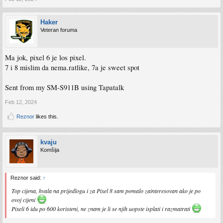
Haker
Veteran foruma
Ma jok, pixel 6 je los pixel.
7 i 8 mislim da nema.ratlike, 7a je sweet spot
Sent from my SM-S911B using Tapatalk
Feb 12, 2024
Reznor
likes this.
kvaju
Komšija
Reznor said:
↑
Top cijena, hvala na prijedlogu i za Pixel 8 sam pomalo zainteresovan ako je po
ovoj cijeni
Pixeli 6 idu po 600 koristeni, ne znam je li se njih uopste isplati i razmatrati