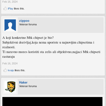
Feb 16, 2024
iPlay
likes this.
zippoo
Veteran foruma
A koji konkretno Mtk chipset je bio?
Subjektivni dozivljaj,koja nema uporiste u najnovijim chipsetima i
realnosti.
Ti naravno mozes koristiti sta zelis ali objektivno,najjaci Mtk chipseti
rasturaju
Feb 16, 2024
kvaju
likes this.
Haker
Veteran foruma