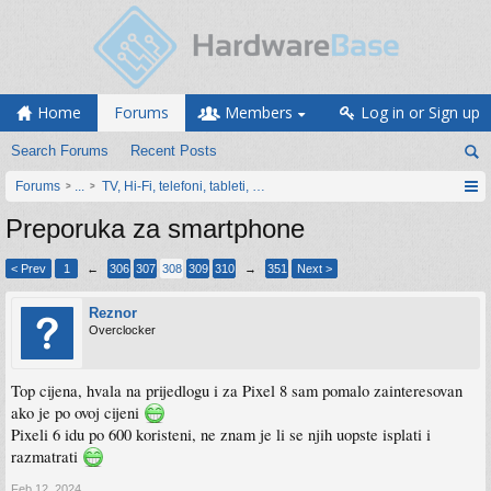
Home
Forums
Members
Log in or Sign up
Search Forums
Recent Posts
Forums
...
TV, Hi-Fi, telefoni, tableti, satovi, IoT oprema
Preporuka za smartphone
< Prev
1
←
306
307
308
309
310
→
351
Next >
Reznor
Overclocker
Top cijena, hvala na prijedlogu i za Pixel 8 sam pomalo zainteresovan
ako je po ovoj cijeni
Pixeli 6 idu po 600 koristeni, ne znam je li se njih uopste isplati i
razmatrati
Feb 12, 2024