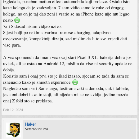
izgledala, posebno motion effect automobila koji prolaze. Ostalo isto
kaze kolega da je zadovoljan. 7 sam vidio samo iz ruke od drugog
kolege, no on je taj dao zeni i vratio se na iPhone kaze nije mu legao
nesto
7a i 8 dosad nisam vidjao uzivo.
8 jest bolji po nekim stvarima, reverse charging, adaptivno
osvjezavanje, kompaktniji dizajn, sad mislim da li to sve vrijedi dati
vise para.
A vec spomenuh da imam vec ovaj stari Pixel 3 XL, baterija dobra jos
uvijek, ali je ostao na Android 12, mislim da vise ni security update ne
dobija.
Koristio sam i onaj prvi sto je ikad izasao, sjecam se tada da sam se
iznenadio kako je smooth experience
Nagledao sam se i Samsunga, testirao svaki u domodu, cak i tablete,
jesu oni dobri i sve to stoji, ali nijedan mi se ne svidja, jedino mozda
onaj Z fold sto se preklapa.
Feb 12, 2024
Haker
Veteran foruma