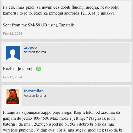
Pa eto, imaš pixel, sa novim ćeš dobiti fluidniji uredjaj, nešto bolju
kameru i to je to. Razlika izmedju androida 12,13,14 je nikakva
Sent from my SM-S911B using Tapatalk
Feb 12, 2024
zippoo
Veteran foruma
Razlika je u broju
Feb 12, 2024
forzamilan
Veteran foruma
Pitanje za sajomijase Zippo prije svega. Koji telefon od xiaomia da
ganjam do jedno 400-450€ Max moze i jeftinije? Naglasak je na
bateriji i da ima 12/256gb ispod ne bi, 5G i dobro bi bilo da ima
wireless punjenje. Vidim ovaj 13t al ima sugavi mediatek tako da bi