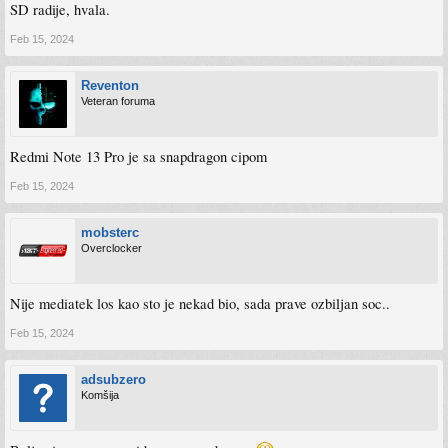
SD radije, hvala.
Feb 15, 2024
Reventon
Veteran foruma
Redmi Note 13 Pro je sa snapdragon cipom
Feb 15, 2024
mobsterc
Overclocker
Nije mediatek los kao sto je nekad bio, sada prave ozbiljan soc..
Feb 15, 2024
adsubzero
Komšija