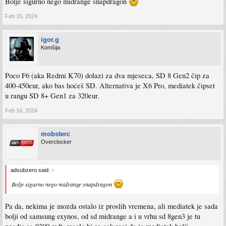
Bolje sigurno nego midrange snapdragon
Feb 15, 2024
igor.g
Komšija
Poco F6 (aka Redmi K70) dolazi za dva mjeseca, SD 8 Gen2 čip za
400-450eur, ako bas hoćeš SD. Alternativa je X6 Pro, mediatek čipset
u rangu SD 8+ Gen1 za 320eur.
Feb 16, 2024
mobsterc
Overclocker
adsubzero said:
↑
Bolje sigurno nego midrange snapdragon
Pa da, nekima je mozda ostalo iz proslih vremena, ali mediatek je sada
bolji od samsung exynos, od sd midrange a i u vrhu sd 8gen3 je tu