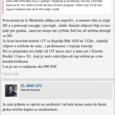
jedno 400-450€ Max moze i jeftinije? Naglasak je na bateriji i da ima 12/256gb
ispod ne bi, 5G i dobro bi bilo da ima wireless punjenje. Vidim ovaj 13t al ima
sugavi mediatek tako da bi SD radije, hvala.
Prvo,nemoj da te Mediatek odbija,cak naprotiv...u samom vrhu su stigli
SD a u potrosnji energije i prestigli...dakle vhunski chipseti.Nije to kao
prije par godina...naravno imaju oni i jeftine SoCove ali nebitno,dostigli
su SD.
Ja licno koristim telefon 11T sa flagship Mtk 1020 na 3 Ghz...najbolji
chipset u telefonu do sada...i performanse i trajanje baterije.
Sto se preporuka tice,bolje od 13T neces naci a imas jos i Xiaomi
Redmi 13 pro+ 5G...koji je malo zakrivljen ali top telefon po svim
karakteristikama.
I on je nov u radnjama oko 900 KM
Feb 16, 2024
EL NINO CFC
Veteran foruma
Ja sam jednom se oprzio na mediatek i od tada nema sanse da ikada
ijedan telefon kupim sa mediatekom.