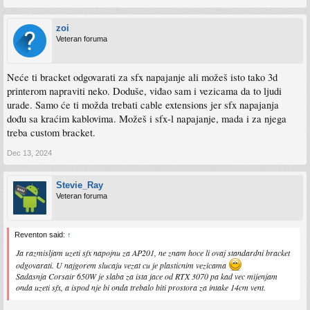
zoi
Veteran foruma
Neće ti bracket odgovarati za sfx napajanje ali možeš isto tako 3d
printerom napraviti neko. Doduše, viđao sam i vezicama da to ljudi
urade. Samo će ti možda trebati cable extensions jer sfx napajanja
dođu sa kraćim kablovima. Možeš i sfx-l napajanje, mada i za njega
treba custom bracket.
Dec 13, 2024
Stevie_Ray
Veteran foruma
Reventon said:
↑
Ja razmisljam uzeti sfx napojnu za AP201, ne znam hoce li ovaj standardni bracket
odgovarati. U najgorem slucaju vezat cu je plasticnim vezicama
Sadasnja Corsair 650W je slaba za ista jace od RTX 3070 pa kad vec mijenjam
onda uzeti sfx, a ispod nje bi onda trebalo biti prostora za intake 14cm vent.