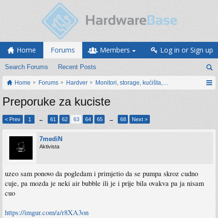
Home
Forums
Members
Log in or Sign up
Search Forums
Recent Posts
Home
Forums
Hardver
Monitori, storage, kućišta, periferija
Preporuke za kuciste
< Prev
1
←
61
62
63
64
65
→
68
Next >
7mediN
Aktivista
uzeo sam ponovo da pogledam i primjetio da se pumpa skroz cudno
cuje, pa mozda je neki air bubble ili je i prije bila ovakva pa ja nisam
cuo
https://imgur.com/a/r8XA3on