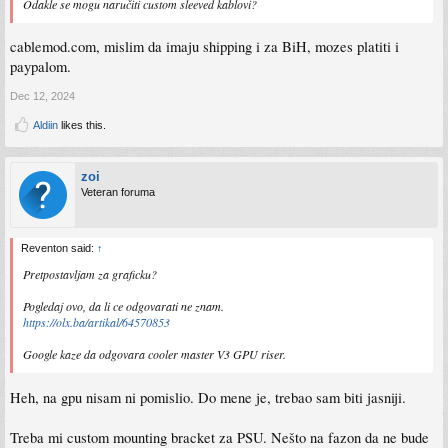
Odakle se mogu naručiti custom sleeved kablovi?
cablemod.com, mislim da imaju shipping i za BiH, mozes platiti i
paypalom.
Dec 12, 2024
Aldiin
likes this.
zoi
Veteran foruma
Reventon said:
↑
Pretpostavljam za graficku?
Pogledaj ovo, da li ce odgovarati ne znam.
https://olx.ba/artikal/64570853
Google kaze da odgovara cooler master V3 GPU riser.
Heh, na gpu nisam ni pomislio. Do mene je, trebao sam biti jasniji.
Treba mi custom mounting bracket za PSU. Nešto na fazon da ne bude