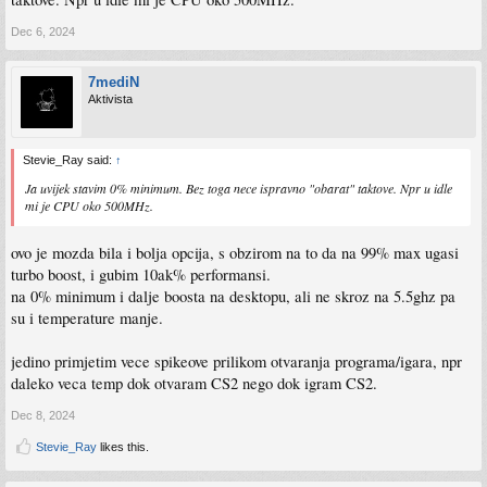
Dec 6, 2024
7mediN
Aktivista
Stevie_Ray said:
↑
Ja uvijek stavim 0% minimum. Bez toga nece ispravno "obarat" taktove. Npr u idle
mi je CPU oko 500MHz.
ovo je mozda bila i bolja opcija, s obzirom na to da na 99% max ugasi
turbo boost, i gubim 10ak% performansi.
na 0% minimum i dalje boosta na desktopu, ali ne skroz na 5.5ghz pa
su i temperature manje.
jedino primjetim vece spikeove prilikom otvaranja programa/igara, npr
daleko veca temp dok otvaram CS2 nego dok igram CS2.
Dec 8, 2024
Stevie_Ray
likes this.