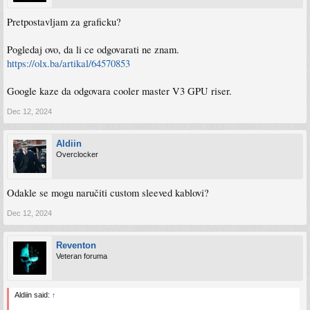
Pretpostavljam za graficku?
Pogledaj ovo, da li ce odgovarati ne znam.
https://olx.ba/artikal/64570853
Google kaze da odgovara cooler master V3 GPU riser.
Dec 12, 2024
Aldiin
Overclocker
Odakle se mogu naručiti custom sleeved kablovi?
Dec 12, 2024
Reventon
Veteran foruma
Aldiin said:
↑