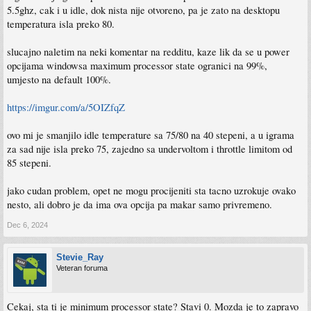
5.5ghz, cak i u idle, dok nista nije otvoreno, pa je zato na desktopu
temperatura isla preko 80.
slucajno naletim na neki komentar na redditu, kaze lik da se u power
opcijama windowsa maximum processor state ogranici na 99%,
umjesto na default 100%.
https://imgur.com/a/5OIZfqZ
ovo mi je smanjilo idle temperature sa 75/80 na 40 stepeni, a u igrama
za sad nije isla preko 75, zajedno sa undervoltom i throttle limitom od
85 stepeni.
jako cudan problem, opet ne mogu procijeniti sta tacno uzrokuje ovako
nesto, ali dobro je da ima ova opcija pa makar samo privremeno.
Dec 6, 2024
Stevie_Ray
Veteran foruma
Cekaj, sta ti je minimum processor state? Stavi 0. Mozda je to zapravo