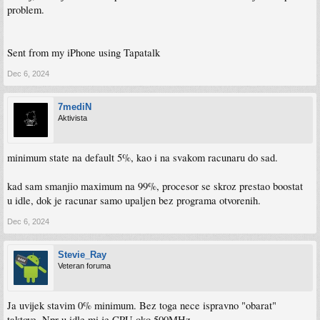
problem.
Sent from my iPhone using Tapatalk
Dec 6, 2024
7mediN
Aktivista
minimum state na default 5%, kao i na svakom racunaru do sad.
kad sam smanjio maximum na 99%, procesor se skroz prestao boostat
u idle, dok je racunar samo upaljen bez programa otvorenih.
Dec 6, 2024
Stevie_Ray
Veteran foruma
Ja uvijek stavim 0% minimum. Bez toga nece ispravno "obarat"
taktove. Npr u idle mi je CPU oko 500MHz.