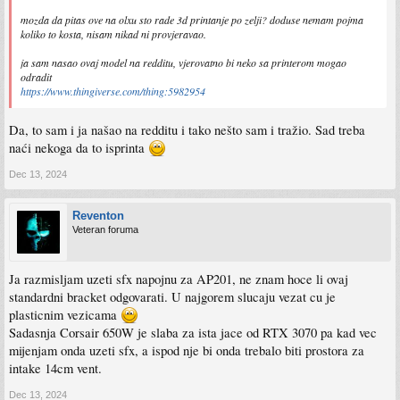
mozda da pitas ove na olxu sto rade 3d printanje po zelji? doduse nemam pojma
koliko to kosta, nisam nikad ni provjeravao.
ja sam nasao ovaj model na redditu, vjerovatno bi neko sa printerom mogao
odradit
https://www.thingiverse.com/thing:5982954
Da, to sam i ja našao na redditu i tako nešto sam i tražio. Sad treba
naći nekoga da to isprinta
Dec 13, 2024
Reventon
Veteran foruma
Ja razmisljam uzeti sfx napojnu za AP201, ne znam hoce li ovaj
standardni bracket odgovarati. U najgorem slucaju vezat cu je
plasticnim vezicama
Sadasnja Corsair 650W je slaba za ista jace od RTX 3070 pa kad vec
mijenjam onda uzeti sfx, a ispod nje bi onda trebalo biti prostora za
intake 14cm vent.
Dec 13, 2024