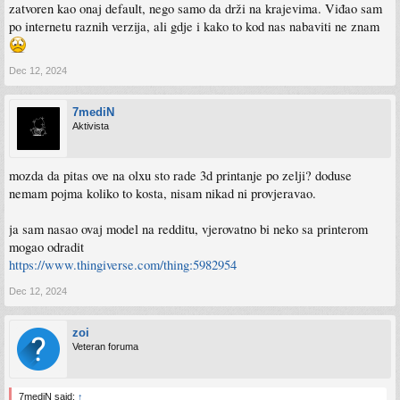
zatvoren kao onaj default, nego samo da drži na krajevima. Viđao sam
po internetu raznih verzija, ali gdje i kako to kod nas nabaviti ne znam
Dec 12, 2024
7mediN
Aktivista
mozda da pitas ove na olxu sto rade 3d printanje po zelji? doduse
nemam pojma koliko to kosta, nisam nikad ni provjeravao.
ja sam nasao ovaj model na redditu, vjerovatno bi neko sa printerom
mogao odradit
https://www.thingiverse.com/thing:5982954
Dec 12, 2024
zoi
Veteran foruma
7mediN said:
↑