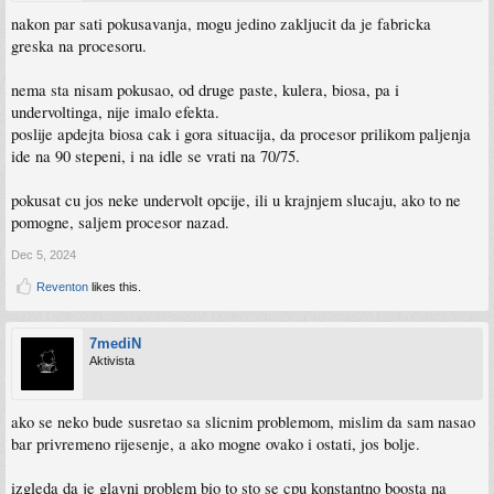
nakon par sati pokusavanja, mogu jedino zakljucit da je fabricka
greska na procesoru.
nema sta nisam pokusao, od druge paste, kulera, biosa, pa i
undervoltinga, nije imalo efekta.
poslije apdejta biosa cak i gora situacija, da procesor prilikom paljenja
ide na 90 stepeni, i na idle se vrati na 70/75.
pokusat cu jos neke undervolt opcije, ili u krajnjem slucaju, ako to ne
pomogne, saljem procesor nazad.
Dec 5, 2024
Reventon
likes this.
7mediN
Aktivista
ako se neko bude susretao sa slicnim problemom, mislim da sam nasao
bar privremeno rijesenje, a ako mogne ovako i ostati, jos bolje.
izgleda da je glavni problem bio to sto se cpu konstantno boosta na