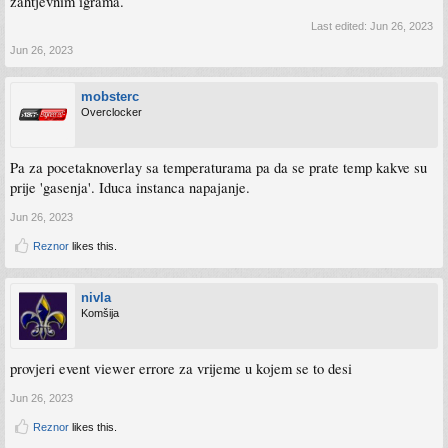
zahtjevnim igrama.
Last edited:
Jun 26, 2023
Jun 26, 2023
mobsterc
Overclocker
Pa za pocetaknoverlay sa temperaturama pa da se prate temp kakve su
prije 'gasenja'. Iduca instanca napajanje.
Jun 26, 2023
Reznor
likes this.
nivla
Komšija
provjeri event viewer errore za vrijeme u kojem se to desi
Jun 26, 2023
Reznor
likes this.