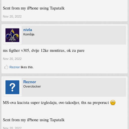
Sent from my iPhone using Tapatalk
Nov 20, 2022
nivla
Komšija
ms figther v305, dvije 12ke montiras, ok za pare
Nov 20, 2022
Reznor
likes this.
Reznor
Overclocker
MS-ova kucista super izgledaju, ovo takodjer, thx na preporuci
Sent from my iPhone using Tapatalk
Nov 20, 2022