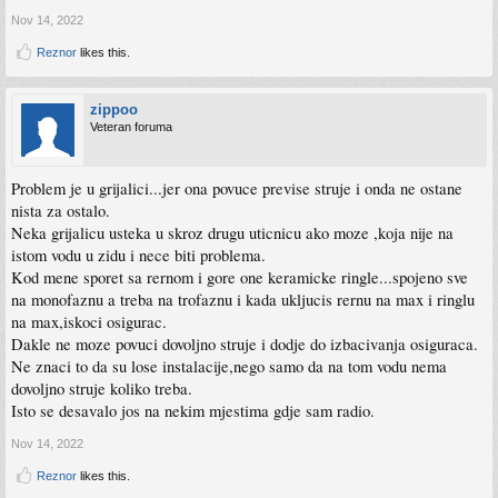
Nov 14, 2022
Reznor
likes this.
zippoo
Veteran foruma
Problem je u grijalici...jer ona povuce previse struje i onda ne ostane
nista za ostalo.
Neka grijalicu usteka u skroz drugu uticnicu ako moze ,koja nije na
istom vodu u zidu i nece biti problema.
Kod mene sporet sa rernom i gore one keramicke ringle...spojeno sve
na monofaznu a treba na trofaznu i kada ukljucis rernu na max i ringlu
na max,iskoci osigurac.
Dakle ne moze povuci dovoljno struje i dodje do izbacivanja osiguraca.
Ne znaci to da su lose instalacije,nego samo da na tom vodu nema
dovoljno struje koliko treba.
Isto se desavalo jos na nekim mjestima gdje sam radio.
Nov 14, 2022
Reznor
likes this.