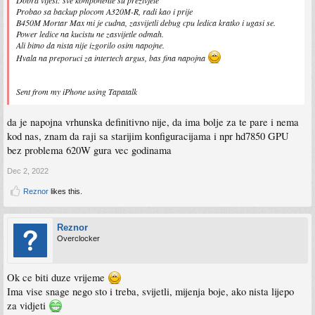
Dobra vijest: sve komponente su prezivjele
Probao sa backup plocom A320M-R, radi kao i prije
B450M Mortar Max mi je cudna, zasvijetli debug cpu ledica kratko i ugasi se.
Power ledice na kucistu ne zasvijetle odmah.
Ali bitno da nista nije izgorilo osim napojne.
Hvala na preporuci za intertech argus, bas fina napojna
Sent from my iPhone using Tapatalk
da je napojna vrhunska definitivno nije, da ima bolje za te pare i nema
kod nas, znam da raji sa starijim konfiguracijama i npr hd7850 GPU
bez problema 620W gura vec godinama
Dec 2, 2022
Reznor
likes this.
Reznor
Overclocker
Ok ce biti duze vrijeme
Ima vise snage nego sto i treba, svijetli, mijenja boje, ako nista lijepo
za vidjeti