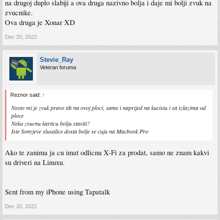
na drugoj duplo slabiji a ova druga nazivno bolja i daje mi bolji zvuk na
zvucnike.
Ova druga je Xonar XD
Dec 20, 2022
Stevie_Ray
Veteran foruma
Reznor said:
↑
Nesto mi je zvuk pravo tih na ovoj ploci, same i naprijed na kucistu i sa izlazima od
ploce
Neku zvucnu karticu bolju staviti?
Iste Sonyjeve slusalice dosta bolje se cuju na Macbook Pro
Ako te zanima ja cu imat odlicnu X-Fi za prodat, samo ne znam kakvi
su driveri na Linuxu.
Sent from my iPhone using Tapatalk
Dec 20, 2022