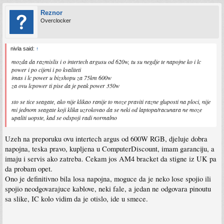
Reznor
Overclocker
nivla said:
↑
mozda da razmislis i o intertech argusu od 620w, tu su negdje te napojne ko i lc
power i po cijeni i po kvaliteti
imas i lc power u bizshopu za 75km 600w
za ovu lcpower ti pise da je peak power 350w
sto se tice seagate, ako nije klikao ranije to moze praviti razne gluposti na ploci, nije
mi jednom seagate koji klika uzrokovao da se neki od laptopa/racunara ne moze
upaliti uopste, kad se odspoji radi normalno
Uzeh na preporuku ovu intertech argus od 600W RGB, djeluje dobra
napojna, teska pravo, kupljena u ComputerDiscount, imam garanciju, a
imaju i servis ako zatreba. Cekam jos AM4 bracket da stigne iz UK pa
da probam opet.
Ono je definitivno bila losa napojna, moguce da je neko lose spojio ili
spojio neodgovarajuce kablove, neki fale, a jedan ne odgovara pinoutu
sa slike, IC kolo vidim da je otislo, ide u smece.