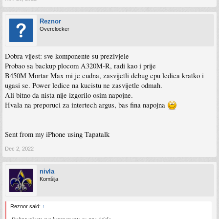
Reznor
Overclocker
Dobra vijest: sve komponente su prezivjele
Probao sa backup plocom A320M-R, radi kao i prije
B450M Mortar Max mi je cudna, zasvijetli debug cpu ledica kratko i
ugasi se. Power ledice na kucistu ne zasvijetle odmah.
Ali bitno da nista nije izgorilo osim napojne.
Hvala na preporuci za intertech argus, bas fina napojna
Sent from my iPhone using Tapatalk
Dec 2, 2022
nivla
Komšija
Reznor said:
↑