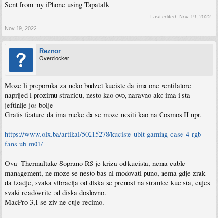
Sent from my iPhone using Tapatalk
Last edited:
Nov 19, 2022
Nov 19, 2022
Reznor
Overclocker
Moze li preporuka za neko budzet kuciste da ima one ventilatore
naprijed i prozirnu stranicu, nesto kao ovo, naravno ako ima i sta
jeftinije jos bolje
Gratis feature da ima rucke da se moze nositi kao na Cosmos II npr.
https://www.olx.ba/artikal/50215278/kuciste-ubit-gaming-case-4-rgb-
fans-ub-m01/
Ovaj Thermaltake Soprano RS je kriza od kucista, nema cable
management, ne moze se nesto bas ni modovati puno, nema gdje zrak
da izadje, svaka vibracija od diska se prenosi na stranice kucista, cujes
svaki read/write od diska doslovno.
MacPro 3,1 se ziv ne cuje recimo.