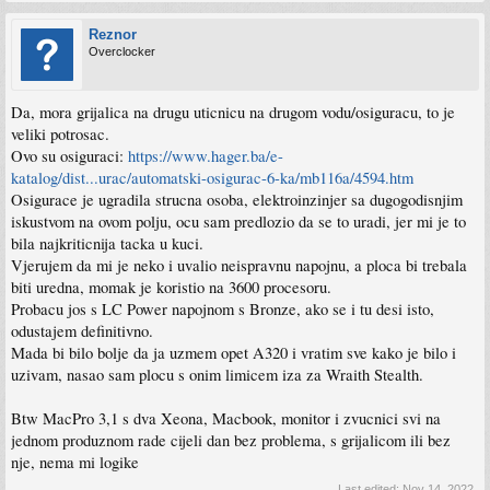
Reznor
Overclocker
Da, mora grijalica na drugu uticnicu na drugom vodu/osiguracu, to je
veliki potrosac.
Ovo su osiguraci:
https://www.hager.ba/e-
katalog/dist...urac/automatski-osigurac-6-ka/mb116a/4594.htm
Osigurace je ugradila strucna osoba, elektroinzinjer sa dugogodisnjim
iskustvom na ovom polju, ocu sam predlozio da se to uradi, jer mi je to
bila najkriticnija tacka u kuci.
Vjerujem da mi je neko i uvalio neispravnu napojnu, a ploca bi trebala
biti uredna, momak je koristio na 3600 procesoru.
Probacu jos s LC Power napojnom s Bronze, ako se i tu desi isto,
odustajem definitivno.
Mada bi bilo bolje da ja uzmem opet A320 i vratim sve kako je bilo i
uzivam, nasao sam plocu s onim limicem iza za Wraith Stealth.
Btw MacPro 3,1 s dva Xeona, Macbook, monitor i zvucnici svi na
jednom produznom rade cijeli dan bez problema, s grijalicom ili bez
nje, nema mi logike
Last edited:
Nov 14, 2022