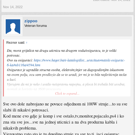
Nov 14, 2022
zippoo
Veteran foruma
Reznor said:
↑
Da, mora grijalica na drugu uticnicu na drugom vodu/osiguracu, to je veliki
potrosac.
Ovo su osiguraci:
https://www.hager.ba/e-katalog/dist...urac/automatski-osigurac-
6-ka/mb116a/4594.htm
Osigurace je ugradila strucna osoba, elektroinzinjer sa dugogodisnjim iskustvom
na ovom polju, ocu sam predlozio da se to uradi, jer mi je to bila najkriticnija tacka
u kuci.
Vjerujem da mi je neko i uvalio neispravnu napojnu, a ploca bi trebala biti uredna,
momak je koristio na 3600 procesoru.
Click to expand...
Probacu jos s LC Power napojnom s Bronze, ako se i tu desi isto, odustajem
definitivno.
Sve ovo dole nabrojano ne povuce odjednom ni 100W struje...to su sve
Mada bi bilo bolje da ja uzmem opet A320 i vratim sve kako je bilo i uzivam, nasao
sam plocu s onim limicem iza za Wraith Stealth.
slabi ili nikakvi potrosaci.
Kod mene evo gdje je komp i sve ostalo,tv,monitor,pojacalo,ps4 i ko
Btw MacPro 3,1 s dva Xeona, Macbook, monitor i zvucnici svi na jednom
zna sta sve jos...sve na jednoj uticnici a na dva produzna kabla i
produznom rade cijeli dan bez problema, s grijalicom ili bez nje, nema mi logike
nikakvih problema.
Vjerovatno zato sto je tu dovoljno struje za sve to,tj. jaci osigurac .