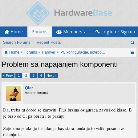
Home
Forums
Members
Log in or Sign up
Search Forums
Recent Posts
Home
Forums
Hardver
PC konfiguracije, notebook računari, servis
Problem sa napajanjem komponenti
< Prev
1
2
3
4
Next >
Qler
Veteran foruma
Da, treba tu dobro se zaroviti. Plus brzina osiguraca zavisi od klase, B
je brzo od C, pa obrati i to paznju.
Zajebano je ako je instalacija bas stara, onda je to veliki posao sve
mijenjati....