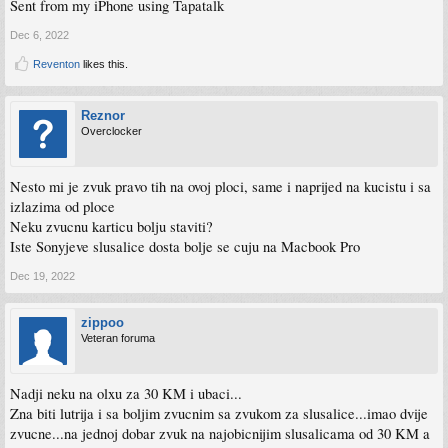
Sent from my iPhone using Tapatalk
Dec 6, 2022
Reventon
likes this.
Reznor
Overclocker
Nesto mi je zvuk pravo tih na ovoj ploci, same i naprijed na kucistu i sa
izlazima od ploce
Neku zvucnu karticu bolju staviti?
Iste Sonyjeve slusalice dosta bolje se cuju na Macbook Pro
Dec 19, 2022
zippoo
Veteran foruma
Nadji neku na olxu za 30 KM i ubaci...
Zna biti lutrija i sa boljim zvucnim sa zvukom za slusalice...imao dvije
zvucne...na jednoj dobar zvuk na najobicnijim slusalicama od 30 KM a