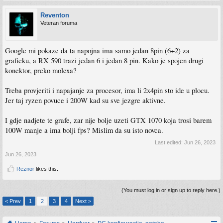
Reventon
Veteran foruma
Google mi pokaze da ta napojna ima samo jedan 8pin (6+2) za
graficku, a RX 590 trazi jedan 6 i jedan 8 pin. Kako je spojen drugi
konektor, preko molexa?
Treba provjeriti i napajanje za procesor, ima li 2x4pin sto ide u plocu.
Jer taj ryzen povuce i 200W kad su sve jezgre aktivne.
I gdje nadjete te grafe, zar nije bolje uzeti GTX 1070 koja trosi barem
100W manje a ima bolji fps? Mislim da su isto novca.
Last edited:
Jun 26, 2023
Jun 26, 2023
Reznor
likes this.
(You must log in or sign up to reply here.)
< Prev
1
2
3
4
Next >