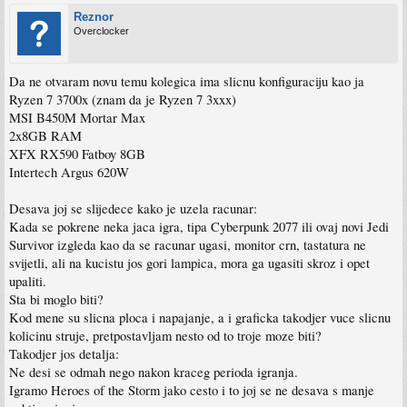
Reznor
Overclocker
Da ne otvaram novu temu kolegica ima slicnu konfiguraciju kao ja
Ryzen 7 3700x (znam da je Ryzen 7 3xxx)
MSI B450M Mortar Max
2x8GB RAM
XFX RX590 Fatboy 8GB
Intertech Argus 620W
Desava joj se slijedece kako je uzela racunar:
Kada se pokrene neka jaca igra, tipa Cyberpunk 2077 ili ovaj novi Jedi
Survivor izgleda kao da se racunar ugasi, monitor crn, tastatura ne
svijetli, ali na kucistu jos gori lampica, mora ga ugasiti skroz i opet
upaliti.
Sta bi moglo biti?
Kod mene su slicna ploca i napajanje, a i graficka takodjer vuce slicnu
kolicinu struje, pretpostavljam nesto od to troje moze biti?
Takodjer jos detalja:
Ne desi se odmah nego nakon kraceg perioda igranja.
Igramo Heroes of the Storm jako cesto i to joj se ne desava s manje