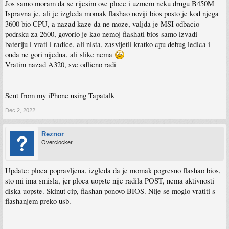
Jos samo moram da se rijesim ove ploce i uzmem neku drugu B450M
Ispravna je, ali je izgleda momak flashao noviji bios posto je kod njega
3600 bio CPU, a nazad kaze da ne moze, valjda je MSI odbacio
podrsku za 2600, govorio je kao nemoj flashati bios samo izvadi
bateriju i vrati i radice, ali nista, zasvijetli kratko cpu debug ledica i
onda ne gori nijedna, ali slike nema
Vratim nazad A320, sve odlicno radi
Sent from my iPhone using Tapatalk
Dec 2, 2022
Reznor
Overclocker
Update: ploca popravljena, izgleda da je momak pogresno flashao bios,
sto mi ima smisla, jer ploca uopste nije radila POST, nema aktivnosti
diska uopste. Skinut cip, flashan ponovo BIOS. Nije se moglo vratiti s
flashanjem preko usb.