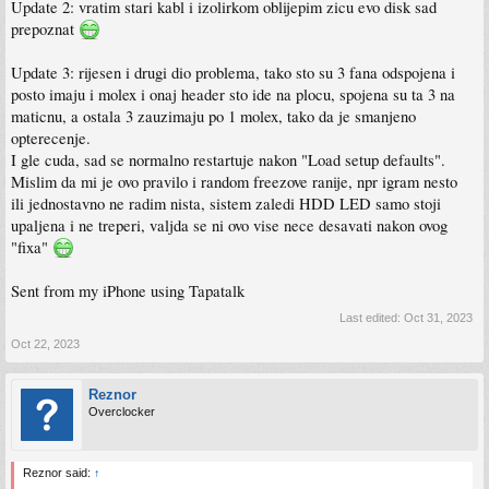
Update 2: vratim stari kabl i izolirkom oblijepim zicu evo disk sad
prepoznat
Update 3: rijesen i drugi dio problema, tako sto su 3 fana odspojena i
posto imaju i molex i onaj header sto ide na plocu, spojena su ta 3 na
maticnu, a ostala 3 zauzimaju po 1 molex, tako da je smanjeno
opterecenje.
I gle cuda, sad se normalno restartuje nakon "Load setup defaults".
Mislim da mi je ovo pravilo i random freezove ranije, npr igram nesto
ili jednostavno ne radim nista, sistem zaledi HDD LED samo stoji
upaljena i ne treperi, valjda se ni ovo vise nece desavati nakon ovog
"fixa"
Sent from my iPhone using Tapatalk
Last edited:
Oct 31, 2023
Oct 22, 2023
Reznor
Overclocker
Reznor said:
↑