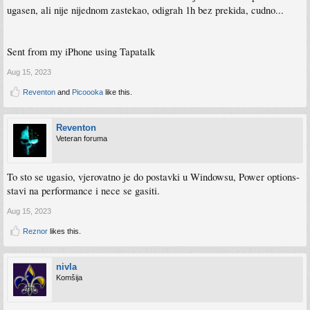
ugasen, ali nije nijednom zastekao, odigrah 1h bez prekida, cudno...
Sent from my iPhone using Tapatalk
Aug 15, 2023
Reventon
and
Picoooka
like this.
Reventon
Veteran foruma
To sto se ugasio, vjerovatno je do postavki u Windowsu, Power options-
stavi na performance i nece se gasiti.
Aug 15, 2023
Reznor
likes this.
nivla
Komšija