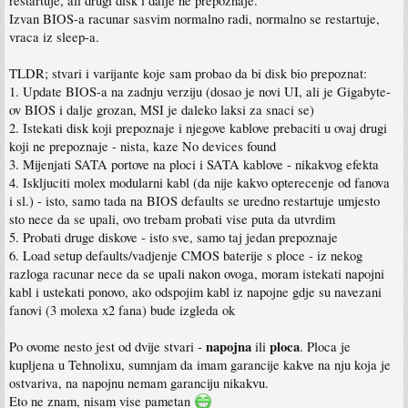
restartuje, ali drugi disk i dalje ne prepoznaje.
Izvan BIOS-a racunar sasvim normalno radi, normalno se restartuje,
vraca iz sleep-a.
TLDR; stvari i varijante koje sam probao da bi disk bio prepoznat:
1. Update BIOS-a na zadnju verziju (dosao je novi UI, ali je Gigabyte-
ov BIOS i dalje grozan, MSI je daleko laksi za snaci se)
2. Istekati disk koji prepoznaje i njegove kablove prebaciti u ovaj drugi
koji ne prepoznaje - nista, kaze No devices found
3. Mijenjati SATA portove na ploci i SATA kablove - nikakvog efekta
4. Iskljuciti molex modularni kabl (da nije kakvo opterecenje od fanova
i sl.) - isto, samo tada na BIOS defaults se uredno restartuje umjesto
sto nece da se upali, ovo trebam probati vise puta da utvrdim
5. Probati druge diskove - isto sve, samo taj jedan prepoznaje
6. Load setup defaults/vadjenje CMOS baterije s ploce - iz nekog
razloga racunar nece da se upali nakon ovoga, moram istekati napojni
kabl i ustekati ponovo, ako odspojim kabl iz napojne gdje su navezani
fanovi (3 molexa x2 fana) bude izgleda ok
napojna
ploca
Po ovome nesto jest od dvije stvari -
ili
. Ploca je
kupljena u Tehnolixu, sumnjam da imam garancije kakve na nju koja je
ostvariva, na napojnu nemam garanciju nikakvu.
Eto ne znam, nisam vise pametan