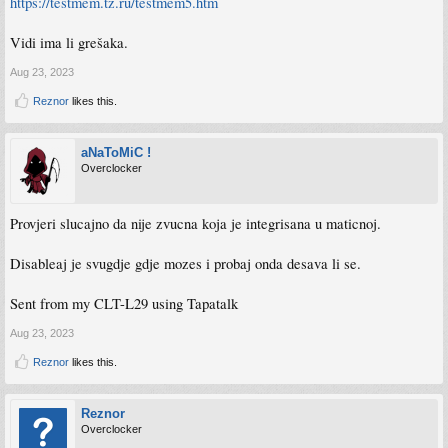
https://testmem.tz.ru/testmem5.htm
Na obje konfiguracije je sve default, nije OC, bio je UEFI sad je CSM (mozda je
to?) to je jedina sustinska promjena.
Vidi ima li grešaka.
Uglavnom sad je bolje nego sto je bilo, a i uzrok je otkriven, hvala jos jednom na
pomoci, ovo pisem mozda jos kome se desi slicno
Aug 23, 2023
Reznor
likes this.
Sent from my iPhone using Tapatalk
aNaToMiC !
Overclocker
Provjeri slucajno da nije zvucna koja je integrisana u maticnoj.
Disableaj je svugdje gdje mozes i probaj onda desava li se.
Sent from my CLT-L29 using Tapatalk
Aug 23, 2023
Reznor
likes this.
Reznor
Overclocker