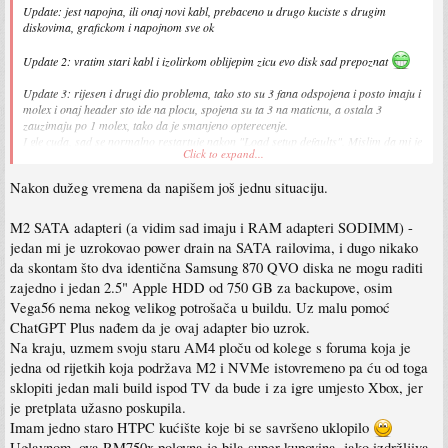
Update: jest napojna, ili onaj novi kabl, prebaceno u drugo kuciste s drugim
diskovima, grafickom i napojnom sve ok
Update 2: vratim stari kabl i izolirkom oblijepim zicu evo disk sad prepoznat
Update 3: rijesen i drugi dio problema, tako sto su 3 fana odspojena i posto imaju i
molex i onaj header sto ide na plocu, spojena su ta 3 na maticnu, a ostala 3
zauzimaju po 1 molex, tako da je smanjeno opterecenje.
I gle cuda, sad se normalno restartuje nakon "Load setup defaults". Mislim da mi je
Click to expand...
ovo pravilo i random freezove ranije, npr igram nesto ili jednostavno ne radim
nista, sistem zaledi HDD LED samo stoji upaljena i ne treperi, valjda se ni ovo vise
Nakon dužeg vremena da napišem još jednu situaciju.
nece desavati nakon ovog "fixa"
Sent from my iPhone using Tapatalk
M2 SATA adapteri (a vidim sad imaju i RAM adapteri SODIMM) -
jedan mi je uzrokovao power drain na SATA railovima, i dugo nikako
da skontam što dva identična Samsung 870 QVO diska ne mogu raditi
zajedno i jedan 2.5" Apple HDD od 750 GB za backupove, osim
Vega56 nema nekog velikog potrošača u buildu. Uz malu pomoć
ChatGPT Plus nađem da je ovaj adapter bio uzrok.
Na kraju, uzmem svoju staru AM4 ploču od kolege s foruma koja je
jedna od rijetkih koja podržava M2 i NVMe istovremeno pa ću od toga
sklopiti jedan mali build ispod TV da bude i za igre umjesto Xbox, jer
je pretplata užasno poskupila.
Imam jedno staro HTPC kućište koje bi se savršeno uklopilo
Uglavnom, ova RM750x polovna je bila super kupovina, jako izdržljiva