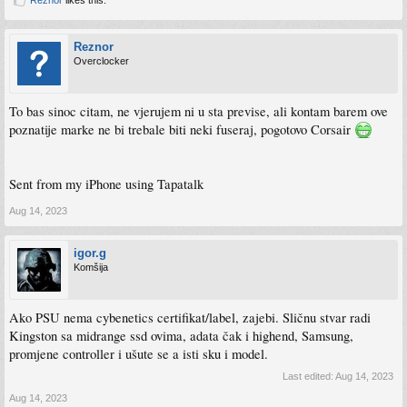
Reznor
likes this.
Reznor
Overclocker
To bas sinoc citam, ne vjerujem ni u sta previse, ali kontam barem ove
poznatije marke ne bi trebale biti neki fuseraj, pogotovo Corsair
Sent from my iPhone using Tapatalk
Aug 14, 2023
igor.g
Komšija
Ako PSU nema cybenetics certifikat/label, zajebi. Sličnu stvar radi
Kingston sa midrange ssd ovima, adata čak i highend, Samsung,
promjene controller i ušute se a isti sku i model.
Last edited:
Aug 14, 2023
Aug 14, 2023