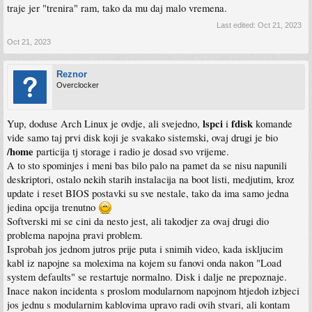
traje jer "trenira" ram, tako da mu daj malo vremena.
Last edited:
Oct 21, 2023
Oct 21, 2023
Reznor
Overclocker
lspci
fdisk
Yup, doduse Arch Linux je ovdje, ali svejedno,
i
komande
vide samo taj prvi disk koji je svakako sistemski, ovaj drugi je bio
/home
particija tj storage i radio je dosad svo vrijeme.
A to sto spominjes i meni bas bilo palo na pamet da se nisu napunili
deskriptori, ostalo nekih starih instalacija na boot listi, medjutim, kroz
update i reset BIOS postavki su sve nestale, tako da ima samo jedna
jedina opcija trenutno
Softverski mi se cini da nesto jest, ali takodjer za ovaj drugi dio
problema napojna pravi problem.
Isprobah jos jednom jutros prije puta i snimih video, kada iskljucim
kabl iz napojne sa molexima na kojem su fanovi onda nakon "Load
system defaults" se restartuje normalno. Disk i dalje ne prepoznaje.
Inace nakon incidenta s proslom modularnom napojnom htjedoh izbjeci
jos jednu s modularnim kablovima upravo radi ovih stvari, ali kontam