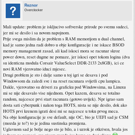
Reznor
Overclocker
Mali update: problem je iskljucivo softverske prirode po svemu sudeci,
jer mi se desilo i sa novom napojnom.
Prije svega mislim da je problem s RAM memorijom u dual channel,
kad je samo jedna radi dobro u obje konfiguracije i ne iskace BSOD
memory management zasad, ali kad iskoci mora se racunar skroz
power down, reset dugme ne pomaze, jer iskoci opet tokom logina (dva
su identicna modula Corsair ValueSelect DDR-2133 2x8GB), ici ce
novi RAM vjerovatno iduci mjesec.
Drugi problem je sto i dalje samo u toj igri se desava i pod
Windowsom da zaledi sve i na reset racunara svijetli cpu lampica.
Dakle, vjerovatno su driveri za graficku pod Windowsima, na Linuxu
mi se nije desavalo vise nijednom. Opet kazem, desava se totalno
random, najcesce prvi start racunara (gotovo uvijek). Npr igrao sam
dosta sati cyberpunk i nakon toga HOTS, nista se nije desilo, dok ako
HOTS prvi krenem igrati desi mi se najcesce u toku prvog meca.
Na obje konfiguracije je sve default, nije OC, bio je UEFI sad je CSM
(mozda je to?) to je jedina sustinska promjena.
Uglavnom sad je bolje nego sto je bilo, a i uzrok je otkriven, hvala jos