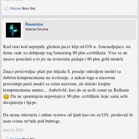
Reznor
likes this.
Reventon
Veteran foruma
Kad smo kod napojnih, gledam jucer klip od GN-a. Iznenadjujuce sta
firme rade za dobijanje tog famoznog 80 plus certifikata. Vise se ne
mozes pouzdati u to jer na testovima padaju i 80 plus gold modeli.
Znaci proizvodjac plati par hiljada $, posalje odredjeni model sa
dobrim komponentama na testiranje, a nakon toga u masovnu
proivodnju pusti model sa istim nazivom, ali daleko losijim
komponentama unutra... Anbelivbl, kao da su ucili zanat na Balkanu
Da ne spominjem nepostojece 90 plus certifikate koje sami sebi
dizajniraju i lijepe.
Da nema interneta i online testova od ljudi kao sto su GN, prodavali bi
nam svima m*uda pod bubrege.
Aug 14, 2023