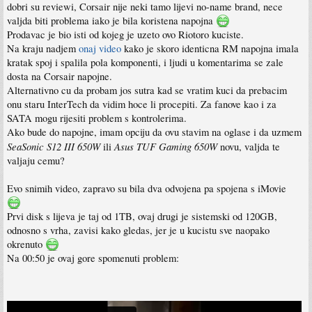
dobri su reviewi, Corsair nije neki tamo lijevi no-name brand, nece
valjda biti problema iako je bila koristena napojna
Prodavac je bio isti od kojeg je uzeto ovo Riotoro kuciste.
Na kraju nadjem
onaj video
kako je skoro identicna RM napojna imala
kratak spoj i spalila pola komponenti, i ljudi u komentarima se zale
dosta na Corsair napojne.
Alternativno cu da probam jos sutra kad se vratim kuci da prebacim
onu staru InterTech da vidim hoce li procepiti. Za fanove kao i za
SATA mogu rijesiti problem s kontrolerima.
Ako bude do napojne, imam opciju da ovu stavim na oglase i da uzmem
SeaSonic S12 III 650W
Asus TUF Gaming 650W
ili
novu, valjda te
valjaju cemu?
Evo snimih video, zapravo su bila dva odvojena pa spojena s iMovie
Prvi disk s lijeva je taj od 1TB, ovaj drugi je sistemski od 120GB,
odnosno s vrha, zavisi kako gledas, jer je u kucistu sve naopako
okrenuto
Na 00:50 je ovaj gore spomenuti problem: