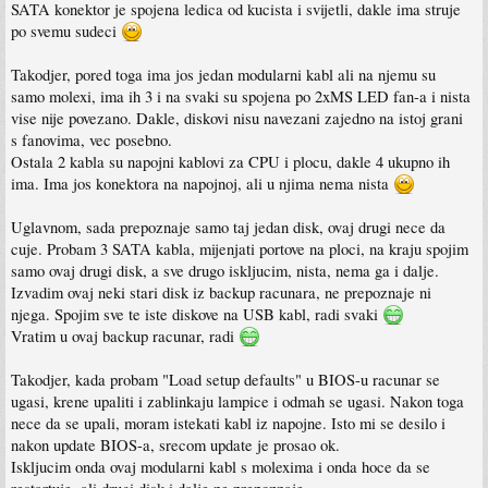
SATA konektor je spojena ledica od kucista i svijetli, dakle ima struje
po svemu sudeci
Takodjer, pored toga ima jos jedan modularni kabl ali na njemu su
samo molexi, ima ih 3 i na svaki su spojena po 2xMS LED fan-a i nista
vise nije povezano. Dakle, diskovi nisu navezani zajedno na istoj grani
s fanovima, vec posebno.
Ostala 2 kabla su napojni kablovi za CPU i plocu, dakle 4 ukupno ih
ima. Ima jos konektora na napojnoj, ali u njima nema nista
Uglavnom, sada prepoznaje samo taj jedan disk, ovaj drugi nece da
cuje. Probam 3 SATA kabla, mijenjati portove na ploci, na kraju spojim
samo ovaj drugi disk, a sve drugo iskljucim, nista, nema ga i dalje.
Izvadim ovaj neki stari disk iz backup racunara, ne prepoznaje ni
njega. Spojim sve te iste diskove na USB kabl, radi svaki
Vratim u ovaj backup racunar, radi
Takodjer, kada probam "Load setup defaults" u BIOS-u racunar se
ugasi, krene upaliti i zablinkaju lampice i odmah se ugasi. Nakon toga
nece da se upali, moram istekati kabl iz napojne. Isto mi se desilo i
nakon update BIOS-a, srecom update je prosao ok.
Iskljucim onda ovaj modularni kabl s molexima i onda hoce da se