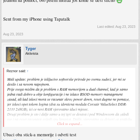
jednom na pomoci, ovo pisem mozda jos kome se desi slicno
Sent from my iPhone using Tapatalk
Last edited:
Aug 23, 2023
Aug 23, 2023
Tyger
Aktivista
Reznor said:
↑
Mali update: problem je iskljucivo softverske prirode po svemu sudeci, jer mi se
desilo i sa novom napojnom.
Prije svega mislim da je problem s RAM memorijom u dual channel, kad je samo
jedna radi dobro u obje konfiguracije i ne iskace BSOD memory management
zasad, ali kad iskoci mora se racunar skroz power down, reset dugme ne pomaze,
jer iskoci opet tokom logina (dva su identicna modula Corsair ValueSelect DDR-
2133 2x8GB), ici ce novi RAM vjerovatno iduci mjesec.
Drugi problem je sto i dalje samo u toj igri se desava i pod Windowsom da zaledi
sve i na reset racunara svijetli cpu lampica. Dakle, vjerovatno su driveri za graficku
Click to expand...
pod Windowsima, na Linuxu mi se nije desavalo vise nijednom. Opet kazem, desava
se totalno random, najcesce prvi start racunara (gotovo uvijek). Npr igrao sam
Ubaci oba stick-a memorije i odvrti test
dosta sati cyberpunk i nakon toga HOTS, nista se nije desilo, dok ako HOTS prvi
krenem igrati desi mi se najcesce u toku prvog meca.