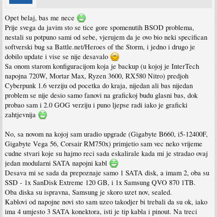
Opet belaj, bas me nece
Prije svega da javim sto se tice gore spomenutih BSOD problema,
nestali su potpuno sami od sebe, vjerujem da je ovo bio neki specifican
softverski bug sa Battle.net/Heroes of the Storm, i jedno i drugo je
dobilo update i vise se nije desavalo
Sa onom starom konfiguracijom koja je backup (u kojoj je InterTech
napojna 720W, Mortar Max, Ryzen 3600, RX580 Nitro) predjoh
Cyberpunk 1.6 verziju od pocetka do kraja, nijedan ali bas nijedan
problem se nije desio samo fanovi na grafickoj budu glasni bas, dok
probao sam i 2.0 GOG verziju i puno ljepse radi iako je graficki
zahtjevnija
No, sa novom na kojoj sam uradio upgrade (Gigabyte B660, i5-12400F,
Gigabyte Vega 56, Corsair RM750x) primjetio sam vec neko vrijeme
cudne stvari koje su hajmo reci sada eskalirale kada mi je stradao ovaj
jedan modularni SATA napojni kabl
Desava mi se sada da prepoznaje samo 1 SATA disk, a imam 2, oba su
SSD - 1x SanDisk Extreme 120 GB, i 1x Samsung QVO 870 1TB.
Oba diska su ispravna, Samsung je skoro uzet nov, sealed.
Kablovi od napojne novi sto sam uzeo takodjer bi trebali da su ok, iako
ima 4 umjesto 3 SATA konektora, isti je tip kabla i pinout. Na treci