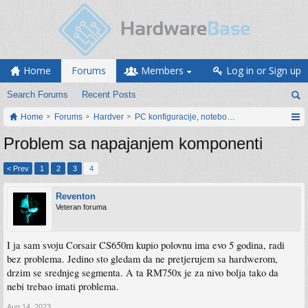
Home
Forums
Members
Log in or Sign up
Search Forums
Recent Posts
Home
Forums
Hardver
PC konfiguracije, notebook računari, servis
Problem sa napajanjem komponenti
< Prev
1
2
3
4
Reventon
Veteran foruma
I ja sam svoju Corsair CS650m kupio polovnu ima evo 5 godina, radi
bez problema. Jedino sto gledam da ne pretjerujem sa hardwerom,
drzim se srednjeg segmenta. A ta RM750x je za nivo bolja tako da
nebi trebao imati problema.
Aug 14, 2023