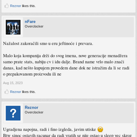
Reznor
likes this.
nFare
Overclocker
Nažalost zakoračili smo u eru jeftinoće i prevara.
Malo koja kompanija drži do svog imena, nove generacije menadžera
samo prate stats, nabiju cv i idu dalje. Brand name vrlo malo znači
danas, kad nešto kupujem provedem dane dok ne istražim da li se radi
o prepakovanom proizvodu ili ne
Aug 15, 2023
Reznor
likes this.
Reznor
Overclocker
Ugradjena napojna, radi i fino izgleda, javim utiske
Btw sinoc ostavih racunar da radi vratih se nije ostao u sleep vec skroz