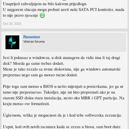
Unaprijed zahvaljujem na bilo kakvom prijedlogu.
U najgorem slucaju mogu probati uzeti neki SATA PCI kontroler, mada
to nije pravo rjesenje
Oct 20, 2023
Reventon
Veteran foruma
Jesi li pokusao u windowsu, u disk manageru da vidis ima li taj drugi
disk? Mozda ga samo trebas dodati.
Mene je tako zezalo sa nvme diskovima, nije ga windows automatski
prepoznao nego sam ga morao rucno dodati.
Prije toga sam morao u BIOS-u nešto mijenjati u postavkama, jer ga ni
tamo nije prepoznavao. Takodjer, nije mi htio prepoznati ako je na
starom SSD disku stara instalacija, nesto oko MBR i GPT particija. Na
kraju morao sve formatirati.
Uglavnom, velika je mogucnost da je i kod tebe softwerska zezancija.
Usput, kod ovih novih racunara kada se zezas u biosu, sam boot duze