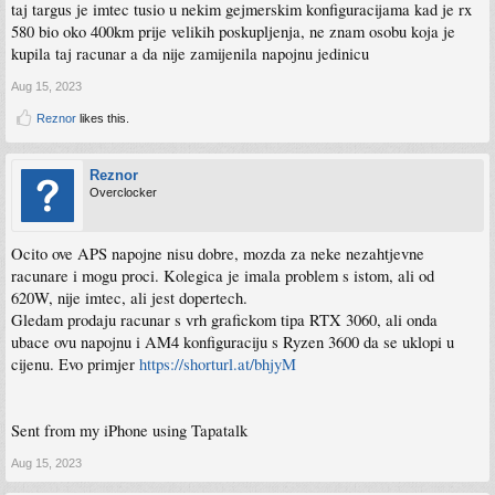
taj targus je imtec tusio u nekim gejmerskim konfiguracijama kad je rx
580 bio oko 400km prije velikih poskupljenja, ne znam osobu koja je
kupila taj racunar a da nije zamijenila napojnu jedinicu
Aug 15, 2023
Reznor
likes this.
Reznor
Overclocker
Ocito ove APS napojne nisu dobre, mozda za neke nezahtjevne
racunare i mogu proci. Kolegica je imala problem s istom, ali od
620W, nije imtec, ali jest dopertech.
Gledam prodaju racunar s vrh grafickom tipa RTX 3060, ali onda
ubace ovu napojnu i AM4 konfiguraciju s Ryzen 3600 da se uklopi u
cijenu. Evo primjer
https://shorturl.at/bhjyM
Sent from my iPhone using Tapatalk
Aug 15, 2023