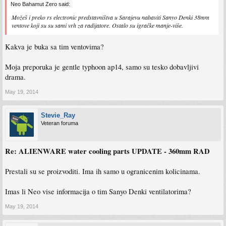
Neo Bahamut Zero said:
Možeš i preko rs electronic predstavništva u Sarajevu nabaviti Sanyo Denki 38mm
ventove koji su su sami vrh za radijatore. Ostalo su igračke manje-više.
Kakva je buka sa tim ventovima?
Moja preporuka je gentle typhoon ap14, samo su tesko dobavljivi
drama.
May 19, 2014
Stevie_Ray
Veteran foruma
Re: ALIENWARE water cooling parts UPDATE - 360mm RAD
Prestali su se proizvoditi. Ima ih samo u ogranicenim kolicinama.
Imas li Neo vise informacija o tim Sanyo Denki ventilatorima?
May 19, 2014