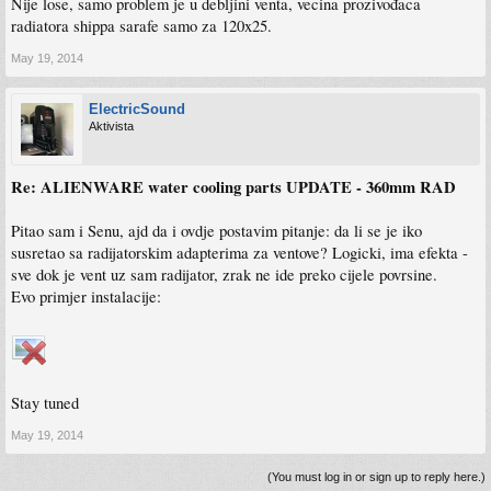
Nije lose, samo problem je u debljini venta, vecina prozivođaca
radiatora shippa sarafe samo za 120x25.
May 19, 2014
ElectricSound
Aktivista
Re: ALIENWARE water cooling parts UPDATE - 360mm RAD
Pitao sam i Senu, ajd da i ovdje postavim pitanje: da li se je iko
susretao sa radijatorskim adapterima za ventove? Logicki, ima efekta -
sve dok je vent uz sam radijator, zrak ne ide preko cijele povrsine.
Evo primjer instalacije:
Stay tuned
May 19, 2014
(You must log in or sign up to reply here.)