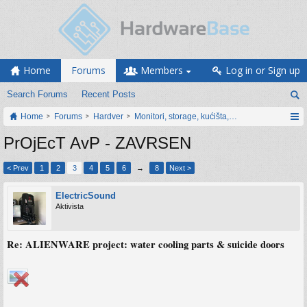
Home
Forums
Members
Log in or Sign up
Search Forums
Recent Posts
Home
Forums
Hardver
Monitori, storage, kućišta, periferija
PrOjEcT AvP - ZAVRSEN
< Prev
1
2
3
4
5
6
→
8
Next >
ElectricSound
Aktivista
Re: ALIENWARE project: water cooling parts & suicide doors