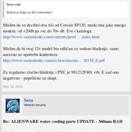
Sena said:
Kakva je buka sa tim ventovima?
Mislim da su decibel-dva tiši od Corsair SP120, mada ima jako mnogo
modela: od <20db pa sve do 70+ db. Evo i kataloga:
http://www.sanyodenki.com/contents/prod ... index.html
Mislim da bi ovaj 12v model bio odličan za vodeno hlađenje, samo
naravno uz upotrebu kontrolera:
http://www.sanyodenki.com/archive/docum ... SG38_E.pdf
Za regularno zračno hlađenje i PSU je 9S1212F401 vrh. E sad ono
negativno - poprilično su skupi.
May 19, 2014
Sena
Veteran foruma
Re: ALIENWARE water cooling parts UPDATE - 360mm RAD