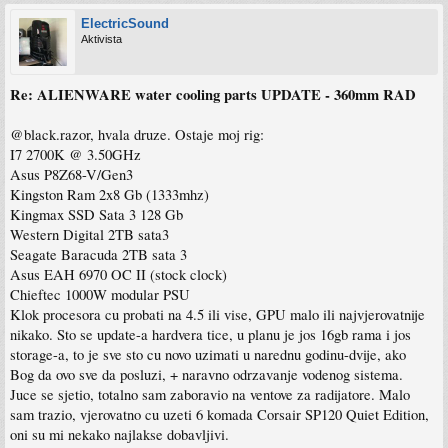
ElectricSound
Aktivista
Re: ALIENWARE water cooling parts UPDATE - 360mm RAD
@black.razor, hvala druze. Ostaje moj rig:
I7 2700K @ 3.50GHz
Asus P8Z68-V/Gen3
Kingston Ram 2x8 Gb (1333mhz)
Kingmax SSD Sata 3 128 Gb
Western Digital 2TB sata3
Seagate Baracuda 2TB sata 3
Asus EAH 6970 OC II (stock clock)
Chieftec 1000W modular PSU
Klok procesora cu probati na 4.5 ili vise, GPU malo ili najvjerovatnije
nikako. Sto se update-a hardvera tice, u planu je jos 16gb rama i jos
storage-a, to je sve sto cu novo uzimati u narednu godinu-dvije, ako
Bog da ovo sve da posluzi, + naravno odrzavanje vodenog sistema.
Juce se sjetio, totalno sam zaboravio na ventove za radijatore. Malo
sam trazio, vjerovatno cu uzeti 6 komada Corsair SP120 Quiet Edition,
oni su mi nekako najlakse dobavljivi.